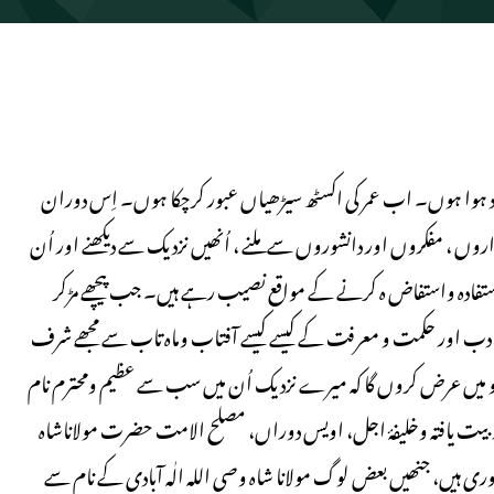
 ۱۹۵۱ کو اِس جہانِ فانی میں وارد ہوا ہوں۔ اب عمر کی اکسٹھ سیڑھیاں عبور کرچکا ہوں۔ اِس دوران
وں ، مفکروں اور دانشوروں سے ملنے ، اُنھیں نزدیک سے دیکھنے اور اُن
استفادہ واستفاض ہ کرنے کے مواقع نصیب رہے ہیں۔ جب پیچھے مڑکر
 وادب اور حکمت و معرفت کے کیسے کیسے آفتاب وماہ تاب سے مجھے شرف
 تو میں عرض کروں گا کہ میرے نزدیک اُن میں سب سے عظیم ومحترم نام
ربیت یافتہ وخلیفۂ اجل، اویس دوراں، مصلح الامت حضرت مولاناشاہ
تح پوری ہیں، جنھیں بعض لوگ مولانا شاہ وصی اللہ الٰہ آبادی کے نام سے