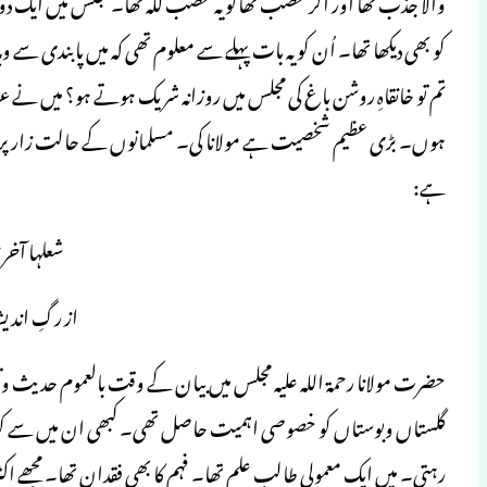
والا جذب تھا اور اگر غضب تھا تو یہ غضب للہ تھا۔ مجلس میں ایک دوبار
کو بھی دیکھا تھا۔ اُن کو یہ بات پہلے سے معلوم تھی کہ میں پابندی سے وہ
تم تو خانقاہِ روشن باغ کی مجلس میں روزانہ شریک ہوتے ہو؟ میں نے عرض
ہوں۔ بڑی عظیم شخصیت ہے مولانا کی۔ مسلمانوں کے حالت زار پر ان 
ہے:
شعلہا آخر 
از رگِ اندی
حضرت مولانا رحمۃ اللہ علیہ مجلس میں بیان کے وقت بالعموم حدیث وتف
گلستاں وبوستاں کو خصوصی اہمیت حاصل تھی۔ کبھی ان میں سے کوئی 
رہتی۔ میں ایک معمولی طالب علم تھا۔ فہم کا بھی فقدان تھا۔ مجھے اکثر 