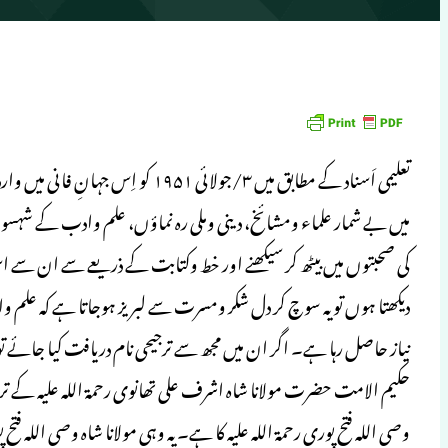
تعلیمی اَسناد کے مطابق میں ۳/جولائی
میں بے شمار علماء ومشائخ، دینی وملی رہ نماؤں، علم وادب کے شہسوار
کی صحبتوں میں بیٹھ کر سیکھنے اور خط وکتابت کے ذریعے سے ان سے 
دیکھتا ہوں تو یہ سوچ کر دل شکر ومسرت سے لبریز ہوجاتا ہے کہ علم
نیاز حاصل رہا ہے۔ اگر ان میں مجھ سے ترجیحی نام دریافت کیا جائے
حکیم الامت حضرت مولانا شاہ اشرف علی تھانوی رحمۃ اللہ علیہ کے ت
وصی اللہ فتح پوری رحمۃ اللہ علیہ کا ہے۔ یہ وہی مولانا شاہ وصی اللہ ف