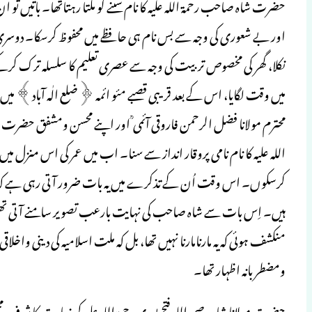
حضرت شاہ صاحب رحمۃ اللہ علیہ کا نام سننے کو ملتا رہتاتھا۔ باتیں ت
نکلا، گھر کی مخصوص تربیت کی وجہ سے عصری تعلیم کا سلسلہ ترک کرکے د
میں وقت لگایا، اس کے بعد قریبی قصبے مئو ائمہ ﴿ضلع الٰہ آباد﴾ میں داخ
محترم مولانا فضل الرحمن فاروقی آئمی ؒ اور اپنے محسن ومشفق حضرت 
اللہ علیہ کا نام نامی پروقار انداز سے سنا۔ اب میں عمر کی اس منزل م
کرسکوں۔ اس وقت اُن کے تذکرے میں یہ بات ضرور آتی رہی ہے کہ د
ہیں۔ اِس بات سے شاہ صاحب کی نہایت بارعب تصویر سامنے آتی تھی۔
منکشف ہوئی کہ یہ مارنامارنا نہیں تھا، بل کہ ملت اسلامیہ کی دینی واخ
ومضطربانہ اظہار تھا۔