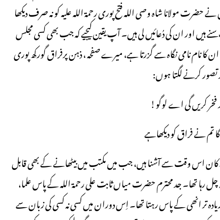
ے حضرت مولانا شاہ وصی اللہ فتح پوری رحمۃ اللہ علیہ کو نہ صرف دیکھا
نے ہیں اور ان کی دُعائیں لی ہیں۔ آپ یقین کیجیے کہ جب بھی کسی مجلس
 ان کا نام نامی نگاہ سے گزرتا ہے، میرے صفحہ ، ذہن پرفراق گورکھ پوری
ند تصور کرنے لگتا ہوں:
ر فخر کریں گی اے لوگو!
گا تم نے فراق کو دیکھاہے
رے کان اس وقت سے آشنا ہیں، جب میں مکتب میں بیٹھانے کے بھی قابل
ہ چل رہا تھا۔ جد محترم حضرت میاں ثابت علی رحمۃ اللہ کے پاس علما،
ادہ تر انھی کے پاس رہتا تھا۔ اِس دوران میں کسی نہ کسی کی زبان سے