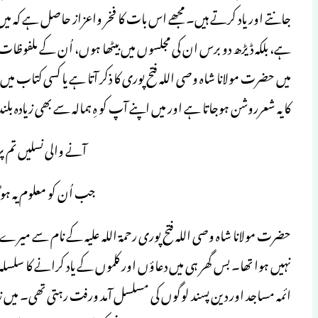
جانتے اور یاد کرتے ہیں۔ مجھے اس بات کا فخر واعزاز حاصل ہے کہ میں ن
ہے، بلکہ ڈیڑھ دو برس ان کی مجلسوں میں بیٹھا ہوں، اُن کے ملفوظات س
میں حضرت مولانا شاہ وصی اللہ فتح پوری کا ذکر آتا ہے یا کسی کتاب میں
کا یہ شعرروشن ہوجاتا ہے اور میں اپنے آپ کو ہِ ہمالہ سے بھی زیادہ بل
آنے والی نسلیں تم پ
جب اُن کو معلوم یہ ہو
حضرت مولانا شاہ وصی اللہ فتح پوری رحمۃ اللہ علیہ کے نام سے می
نہیں ہوا تھا۔ بس گھر ہی میں دعاؤں اور کلموں کے یاد کرانے کا سلسل
ائمہ مساجد اور دین پسند لوگوں کی مسلسل آمد ورفت رہتی تھی۔ میں زی