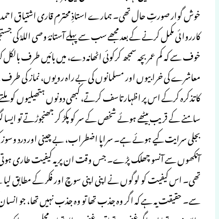
خوش گوار صورتِ حال تھی۔ ہمارے استاذِ محترم قاری اشتیاق احمد صدی
کارروائی مکمل کرنے کے بعد مجھے سب سے پہلے آستانۂ وصی اللہؒ کی جس
خوف سے کہ کم عمر بچہ سمجھ کرکوئی اٹھانہ دے، میں بائیں طرف بالکل 
معاشرے کی خرابیوں اور مسلمانوں کی بے راہ رویوں، نماز کی طرف س
کاتذکرہ کرکے اس پر اظہار تاسف کرتے، کبھی دونوں ہتھیلیوں کو ملتے،
سامنے کے قریب بیٹھے ہوئے شخص کے سر کو پکڑ کر جھنجوڑتے تو ایسا 
بجلی سرایت کیے ہوئے ہے۔ سراپا اضطراب، بے چینی اور درد وسوز کی تص
آنکھوں سے آنسو چھلک پڑے۔ جس وقت ان پر یہ کیفیت طاری ہوتی تھی 
تھی۔ اس کیفیت کو لوگوں نے اپنی اپنی سوچ اور فکر کے مطابق لی
سے۔ حقیقت یہ ہے کہ اگر وہ جذب تھا تو وہ جذب نہیں تھا، جو انسان