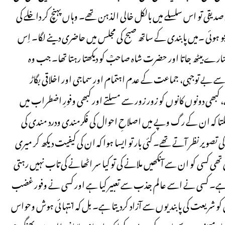
قی تو اس سلسلے میں بالکل خالی الذہن تھے۔ وہاں پہنچ کر داخلے کی
تجو ہوئی ۔میں پابندی کے ساتھ صبح کی مجلس میں حاضری دینے لگا۔ اِس
کنارے بیٹھ جاتا اور حضرت شاہ صاحبؒ کو دیکھتا رہتا تھا۔ جب وہ
ے بے توجہی، جماعت کے عدم اہتمام اور سماجی اور اخلاقی بگاڑ
 کبھی دونوں کانوں کو زور زور سے مسلتے اور کبھی وفورِ اضطراب میں
لگتا کہ ان کے رگ وپے میں اصلاحِ احوال کی فکرمندی ودرد مندی کی
ویر نظر آتے تھے۔ کئی بار تو ایسا ہوا کہ ان کی کیفیت دیکھ کر میری
کسی کو ان سے آنکھیں ملانے کی تو کیا سر اٹھانے کی تاب نہیں رہتی
ا ہے۔ کسی نے اسے عالم جذب سے تعبیر کیا ہے اور کسی نے وفور غضب
 کو شریعت کی پابندیوں سے آزاد کردیتا ہے۔ بل کہ انتہائی ہوش وحواس