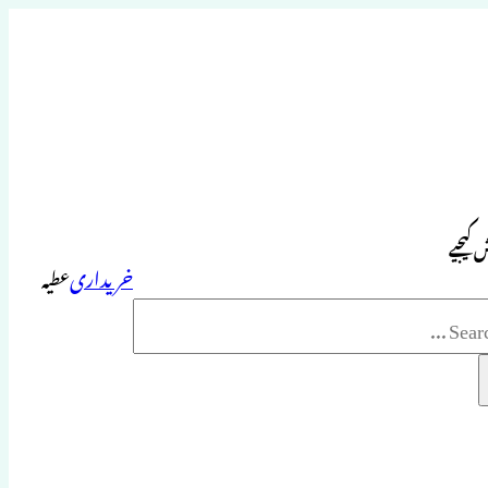
 کیجیے
خریداری
عطیہ
Sea