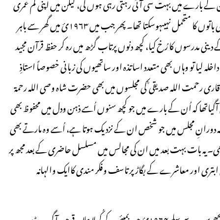
و ان کے بارے میں بہت سی آتی رہتی رہی ہوں گی، لیکن میں اپنی کم عمری
اور بے شعوری کی وجہ سے بس نام ہی حافظے میں محفوظ کرسکا۔ دوسری باتوں کا متحمل نہیںہوسکتا تھا۔ پھر جب میں ۱۹۶۳ئ میں گھر سے باہر
ینی مدرسوں کا رُخ کیا، کچھ دنوں پرتاب گڑھ میں رہ کر حفظ قرآن مجید
لہ لیا تو وہاں بھی متعدد اساتذہ اور ساتھیوں کی زبانی خصوصاً استاذِ
قاری رحمت اللہ صدیقی ؒ کی مجلسوں میں بھی حضرت شاہ وصی اللہ رحمۃ
یں آگیاتھا کہ اُن کے بارے میں جو کچھ سنوں اُسے ذہن ودل میں محفوظ بھی
ورانِ مجلس میں جو شخص ان کے نزدیک ہوتا ہے، اُسے وہ مارتے بھی
 یہ بات بہت بعد میں ان کی مجالس میں مسلسل حاضری کے بعد مجھ پر
لاقی ابتری اور معاشرے کے بگاڑ پر تاسف وفکر مندی کاایک والہانہ
حضرت مولانا شاہ وصی اللہ فتح پوری رحمۃ اللہ علیہ کی زیارت کا شرف مجھے سب سے پہلے ۱۹۶۴ئ میں بمبئی کے کُرلا علاقے میں آگرہ روڈ پر