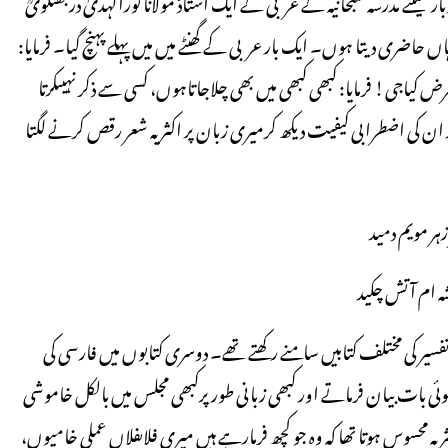
 میںنے مدرسہ سبحانیہ کے عربی کے ایک استاذ مولانا نورالہدیٰ دربھنگویؒ
اں حاضری دیتا ہوں۔ ایک بار عربی کے گھنٹے میں میں پہلے پہنچ گیا۔ فرمایا:
 کیاجی! فرمایا: کبھی کبھی میں بھی چلاجاتاہوں، کسی سے ذکر نہیںکرتا
کی اضطرابی کیفیت دیکھ کرمیری زبان پر اکثر یہ شعر رقص کرنے لگتا
زہر مویم دمید
شہ ام آتش چکید
سیر کی مختلف کتابیں سامنے رکھتے تھے۔ دوسری کتابوں میں فارسی کی
بات بیان فرماتے اور کبھی زبانی طورپرکبھی مجلس میں بالکل خاموشی
یہ محسوس ہوتا تھا کہ وہ جو کچھ فرمارہے ہیں میری فلاںفلاں عملی خامیوں،