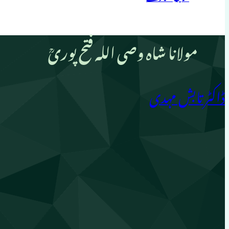
مولانا شاہ وصی اللہ فتح پوریؒ
ڈاکٹر تابش مہدی