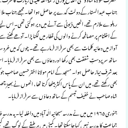
جناب عبدالستار کے دولت کدے پر حاصل ہوا تھا۔ مجھے جناب ملا 
ریلوے ملازم تھے، انھیں ڈیوٹی سے آنے میں دیر ہوگئی تھی۔ اس لیے تاخ
کے اختتام پر مصافحہ کرنے والوں کی قطار میں لگنا پڑا۔ آدھے گھنٹے
آواز میں دعائیہ کلمات سے بھی سرفراز فرمارہے تھے۔ چوں کہ میں خرد
ساتھ سرپردستِ شفقت بھی رکھا اور دعاؤں سے بھی سرفراز فرمایا۔ اس 
بعد شرف نیاز حاصل ہوا۔ مسجد کے امام مولانا اختر حسین صاحب 
بھی رکھتے تھے، میں ان کے پاس اکثر بیٹھا کرتا تھا ، انھوں نے بھیڑ چ
شاہ صاحب نے خفیف تبسم کے ساتھ دعاؤں سے سرفراز فرمایا۔
جنوری ۱۹۶۵ میں میں نے مدرسہ سبحانیہ الٰہ آباد میں داخلہ لیا۔
جماعت کا مدرسہ نہیں کہاجاسکتا تھا۔ کمیٹی میں ہر طبقے کے لوگ تھے، کبھ