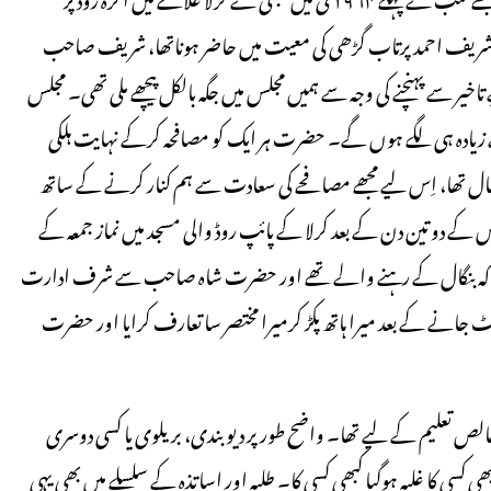
شریف احمد پرتاب گڑھی کی معیت میں حاضر ہوناتھا، شریف صاحب
یر سے پہنچنے کی وجہ سے ہمیں مجلس میں جگہ بالکل پیچھے ملی تھی۔ مجلس
 سے زیادہ ہی لگے ہوں گے۔ حضرت ہر ایک کو مصافحہ کرکے نہایت ہلکی
 سال تھا، اِس لیے مجھے مصافحے کی سعادت سے ہم کنار کرنے کے ساتھ
کے دو تین دن کے بعد کرلا کے پائپ روڈ والی مسجد میں نماز جمعہ کے
جو کہ بنگال کے رہنے والے تھے اور حضرت شاہ صاحب سے شرف ادارت
ھٹ جانے کے بعد میرا ہاتھ پکڑ کرمیرا مختصر سا تعارف کرایا اور حضرت
 یہ مدرسہ خالص تعلیم کے لیے تھا۔ واضح طور پر دیوبندی، بریلوی یا کسی دوسری
ی کسی کا غلبہ ہوگیا کبھی کسی کا۔ طلبہ اور اساتذہ کے سلسلے میں بھی یہی