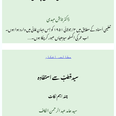
ڈاکٹر تابش مہدی
تعلیمی اَسناد کے مطابق میں ۳/جولائی ۱۹۵۱ کو اِس جہانِ فانی میں وارد ہوا ہوں۔
اب عمر کی اکسٹھ سیڑھیاں عبور کرچکا ہوں۔…
مطالعہ افکار
سیدقطبؒ سے استفادہ
چند اہم نکات
سید حامد عبد الرحمن الکاف