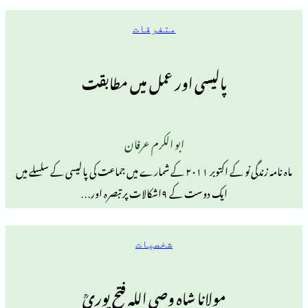
متفرقات
پالیسی اور عمل میں مطابقت
ابو الکرم عرفان
ماہ نامہ زندگی نو کے اکتوبر ۲۰۱۱ کے شمارے میں جماعت کی پالیسی کے سلسلے میں
ایک دوست کے ۹اشکالات پر تبصرہ اور…
شخصیات
مولانا شاہ وصی اللہ فتح پوریؒ