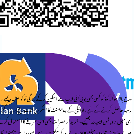
وڈ کو کسی بھی یو پی آئی ایپ سے اسکین کرکے زندگی نو کو عطیہ دیجیے۔
کے لیے، ادائیگی کے بعد پیمنٹ کا اسکرین شاٹ نیچے دیے گئے
ایپ پر بھیجیے۔ خریدار حضرات بھی اسی طریقے کا استعمال کرتے
ہوئے سالانہ زرِ تعاون مبلغ 500 روپے ادا کرسکتے ہیں۔ اس صورت میں پیمنٹ کا