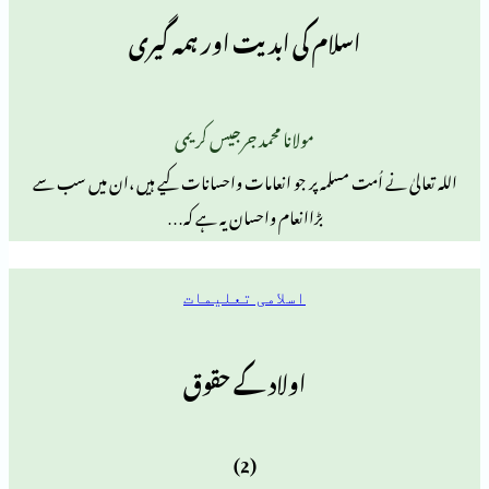
اسلام کی ابدیت اور ہمہ گیری
مولانا محمد جرجیس کریمی
ے اُمت مسلمہ پر جو انعامات واحسانات کیے ہیں ،ان میں سب سے
بڑاانعام واحسان یہ ہے کہ…
اسلامی تعلیمات
اولاد کے حقوق
(2)