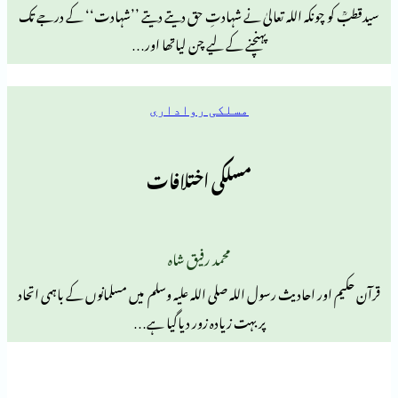
کہ اللہ تعالیٰ نے شہادتِ حق دیتے دیتے ’’شہادت‘‘ کے درجے تک
پہنچنے کے لیے چن لیاتھا اور…
مسلکی رواداری
مسلکی اختلافات
محمد رفیق شاہ
حادیث رسول اللہ صلی اللہ علیہ وسلم میں مسلمانوں کے باہمی اتحاد
پر بہت زیادہ زور دیاگیا ہے…