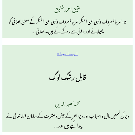
عتیق احمد شفیق
ف ونہی عن المنکر امربالمعروف ونہی عن المنکر کے معنیٰ بھلائی کو
پھیلانے اور برائی سے روکنے کے ہیں۔ بھلائی…
ایمانیات
قابل رشک لوگ
محمد نصیر الدین
مال واسباب اور دنیا بھر کے عیش وعشرت کے سامان اللہ تعالیٰ نے
پیدا کیے ہیں اور…