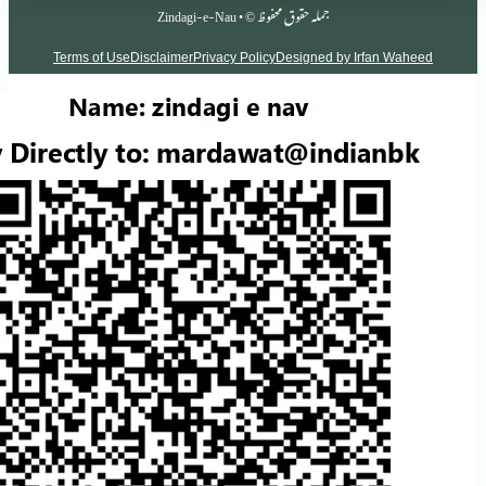
جملہ حقوق محفوظ © • Zindagi-e-Nau
Terms of Use
Disclaimer
Privacy Policy
Designed by Irf