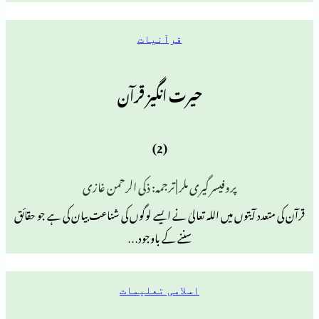
قرآنیات
حیرت انگیز قرآن
(2)
پروفیسر گیری ملر | ترجمہ: ذکی الرحمن غازی
توں میں اللہ تعالیٰ نے ایسے لوگوں کی شناعت بیان کی ہے جو حقائق
سننے کے باوجود…
اسلامی تعلیمات