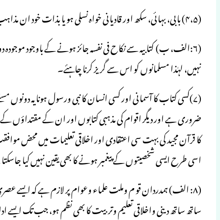
(۴،۵) بابی، بہائی، سکھ اور قادیانی خواہ نسلی ہو یا بذات خود ان مذاہب کو اختیار کیا ہو وہ اہل کتاب میں داخل وشامل نہیں۔
(۶:الف، ب) کتابیہ سے نکاح فی نفسہ جائز ہونے کے باوجود موجودہ د
نہیں، لہٰذا مسلمانوں کو اس سے گریز کرنا چاہئے۔
(۷)کسی کتاب کا آسمانی اور کسی انسان کا نبی ورسول ہونا یہ دونوں م
ضروری ہے اور دیگر اقوام کی مذہبی کتابوں اور ان کے مقتداؤں کے نبی
کا قرآن مجید کی بہت سی اعتقادی اور اخلاقی تعلیمات میں محض موافق
اسی طرح ایسی شخصیتوں کے پیغمبر ہونے کا بھی یقین نہیں کیا جا
(۸: الف) ہمدردان قو م وملت علماء وعوام پر لازم ہے کہ ایسے عصر
ساتھ ساتھ دینی واخلاقی تعلیم وتربیت کا بھی نظم ہو، جب تک ایسے ادار