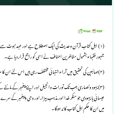
(۱) اہل کتاب قرآن وحدیث کی ایک اصطلاح ہے اور عہد نبوت سے
جمہور فقہاء بشمول متاخرین احناف نے اسی کو راجح قرار دیا ہے۔
(۲)صائبین کی تحقیق میں آراء انتہائی مختلف رہی ہیں اس لئے ان کا معاملہ ہنوز مشتبہ ہے اس لئے کسی ایک رائے کو اختیار کرنا مشکل ہے۔
(۳) یہود ونصاریٰ جب تک تورات وانجیل اور اپنے پیغمبر کے ماننے کے
عیسائی یا یہودی جو منکر خدا اور مذہب بیزار اور وحی وپیغمبر کے سر
میں ان کا حکم اہل کتاب کا نہ ہوگا۔