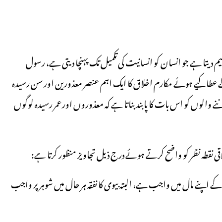
 دیتا ہے جو انسان کو انسانیت کی تکمیل تک پہنچا دیتی ہے، رسول
عطا کیے ہوئے مکارم اخلاق کا ایک اہم عنصر معذورین اور سن رسیدہ
ے والوں کو اس بات کا پابند بناتا ہے کہ معذوروں اورعمر رسیدہ لوگوں
اخلاقی نقطہ نظر کو واضح کرتے ہوئے درج ذیل تجاویز منظور کرتا ہے:
کے اپنے مال میں واجب ہے، البتہ بیوی کا نفقہ ہر حال میں شوہر پر واجب