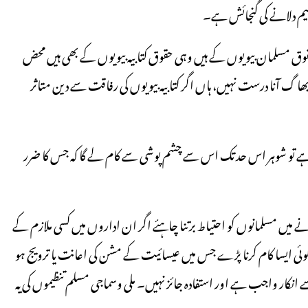
لیم دلانے کی گنجائش ہے۔
مسلمان بیویوں کے ہیں وہی حقوق کتابیہ بیویوں کے بھی ہیں محض
 بھا گ آنا درست نہیں، ہاں اگر کتابیہ بیویوں کی رفاقت سے دین متاثر
اہے تو شوہر اس حد تک اس سے چشم پوشی سے کام لے گا کہ جس کا ضرر
میں مسلمانوں کو احتیاط برتنا چاہئے اگر ان اداروں میں کسی ملازم کے
یں کوئی ایسا کام کرنا پڑے جس میں عیسائیت کے مشن کی اعانت یا ترویج ہو
انکار واجب ہے اور استفادہ جائز نہیں۔ ملی وسماجی مسلم تنظیموں کی یہ