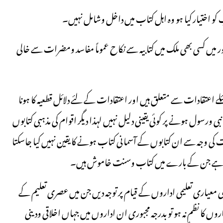
ور میں کسی بھی ملک میں کتابیہ سے نکاح عموماً مفاسد ومضرات سے خالی
سئلے اعتقادات سے متعلق ہیں اور اعتقادات کے لئے دلائل قطعیہ کا ہونا
 ورسول ہونے پر کوئی یقینی دلیل نہیں لہذا دیگر اقوام کی مذہبی کتابوں
ت کی وجہ سے ان کتابوں کے آسمانی کتاب ہونے کا یقین نہیں کیا جاسکتا
سکتا ہے جن کے بارے میں کتاب وسنت خاموش ہیں۔
ی معیاری تعلیمی اداروں کے قیام پر توجہ دیں جن میں عصری تعلیم کے
وں کا نظم نہ ہو تو بدرجہ مجبوری ان اداروں میں جہاں اخلاقی ودینی