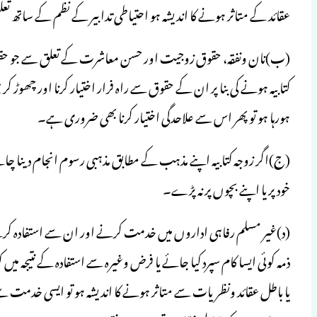
عقائد کے متاثر ہونے کا اندیشہ ہو احتیاطی تدابیر کے نظم کے ساتھ تع
(ب)نان ونفقہ، حقوق زوجیت اور حسن معاشرت کے تعلق سے جو حقوق 
کتابیہ ہونے کی بنا پر ان کے حقوق سے راہ فرار اختیار کرنا اور چھوڑ کر
ہورہا ہو تو پھر اس سے علاحدگی اختیار کرنا بھی ضروری ہے۔
(ج)اگر زوجہ کتابیہ اپنے مذہب کے مطابق مذہبی رسوم انجام دینا چ
خود پر یا اپنے بچوں پر نہ پڑے۔
(د)غیر مسلم رفاہی اداروں میں خدمت کرنے اور ان سے استفادہ کرنے 
ذمہ کوئی ایسا کام سپرد کیا جائے یا فرض وغیرہ سے استفادہ کے نتیجہ م
یا باطل عقائد ونظریات سے متاثر ہونے کا اندیشہ ہو تو ایسی خدمت سے 