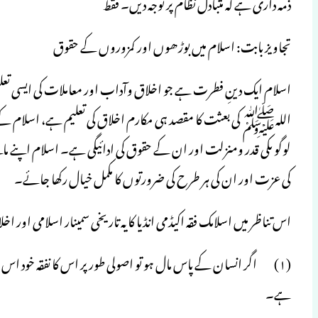
ذمہ داری ہے کہ متبادل نظام پر توجہ دیں۔ فقط
تجاویز بابت: اسلام میں بوڑھوں اور کمزوروں کے حقوق
اسلام ایک دینِ فطرت ہے جو اخلاق وآداب اور معاملات کی ایسی تعلیم
اللہﷺ کی بعثت کا مقصد ہی مکارم اخلاق کی تعلیم ہے، اسلام کے 
لوگو ںکی قدر ومنزلت اور ان کے حقوق کی ادائیگی ہے۔ اسلام اپنے مانن
کی عزت اور ان کی ہر طرح کی ضرورتوں کا مکمل خیال رکھا جائے۔
اس تناظر میں اسلامک فقہ اکیڈمی انڈیا کا یہ تاریخی سمینار اسلامی اور 
(۱) اگر انسان کے پاس مال ہو تو اصولی طور پر اس کا نفقہ خود اس 
ہے۔