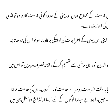
ٹی کی خدمت کے محتاج ہوں اور بیٹی کے علاوہ کوئی خدمت گار نہ ہو تو ایسی
 اس کی اجازت دے۔
 اپنی اس بیوی کے اخراجات کی ادائیگی پر قادر نہ ہو تو اس کی زوجہ ثانیہ
نہیں، والدین خود اپنی مرضی سے تقسیم کرکے مالکانہ تصرف دیدیں تو اس میں
نا یا بہ وقت ضرورت دوسرے خدمت گار کے ذریعہ ان کی خدمت کرانا
ہیں، البتہ بے سہارا لوگوں کے لئے ایسا اولڈ ایج ہوسٹل جن میں