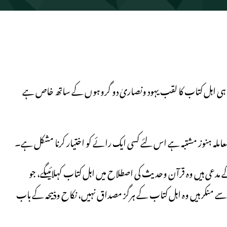
 ہی اہل کتاب کا لقب یہود ونصاریٰ دو گروہوں کے ساتھ خاص ہے
 مدعی ہیں وہ قرآن وحدیث کی اصطلاح میں اہل کتاب کہلائیںگے، جو
ے سے منکر ہیں وہ اہل کتاب کے ہرگز مصداق نہیں، نکاح وذبیحہ کے باب