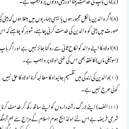
(۷)ماں باپ کی خدمت بیٹا اور بیٹی دونوں پر واجب ہے۔
(۸)اگر والدین بالکل مجبور ہوں یا ایسی بیماریوں میں مبتلا ہوں کہ بی
صورت میں بیٹی کو والدین کی خدمت کرنی چاہئے، شوہر کو چاہئے کہ
(۹)اولاد کا اپنے والد کو نکاح ثانی سے روکنا جائز نہیں ہے اور اگر باپ
(سوتیلی ماں) کا نفقہ بھی اس کی غنی اولاد پر واجب ہے۔
(۱۰)والدین کی زندگی میں تقسیم جائیداد کا مطالبہ کرنا اولاد کا حق 
کوئی حرج نہیں ہے۔
(۱۱: الف) اپنے بزرگ رشتہ داروں کو اپنے ساتھ رکھ کر خدمت کر
شرعی فریضہ ہے اس لئے اولڈ ایج ہوم اسلام کے مزاج سے ہم آہنگ ن