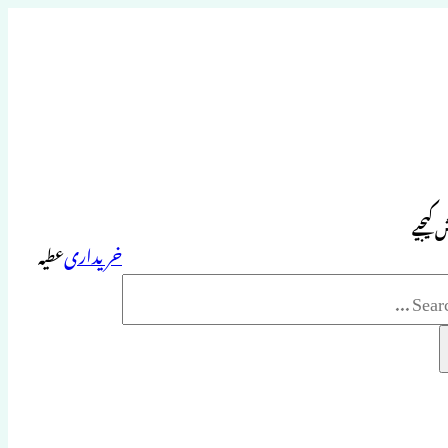
 کیجیے
خریداری
عطیہ
Sea