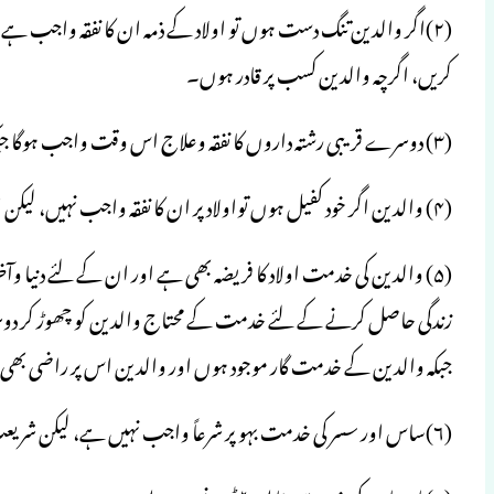
(۲)اگر والدین تنگ دست ہوں تو اولاد کے ذمہ ان کا نفقہ واجب ہے، 
کریں، اگرچہ والدین کسب پر قادر ہوں۔
(۳) دوسرے قریبی رشتہ داروں کا نفقہ وعلاج اس وقت واجب ہوگا جبکہ تنگ دست ہونے کے ساتھ کسب سے بھی عاجز ہوں۔
(۴) والدین اگر خود کفیل ہوں تواولاد پر ان کا نفقہ واجب نہیں، لیکن اولاد کو چاہئے کہ اخلاقی طور پر والدین کی ہر جائز خواہش کو پورا کریں۔
(۵) والدین کی خدمت اولاد کا فریضہ بھی ہے اور ان کے لئے دنیا 
زندگی حاصل کرنے کے لئے خدمت کے محتاج والدین کو چھوڑ کر دوس
جبکہ والدین کے خدمت گار موجود ہوں اور والدین اس پر راضی بھ
(۶)ساس اور سسر کی خدمت بہو پر شرعاً واجب نہیں ہے، لیکن شریعت کے دائرہ میں رہتے ہوئے خدمت کرنا اس کی اخلاقی ذمہ داری ہے۔