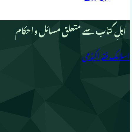
اہلِ کتاب سے متعلق مسائل واحکام
اسلامک فقہ اکیڈمی