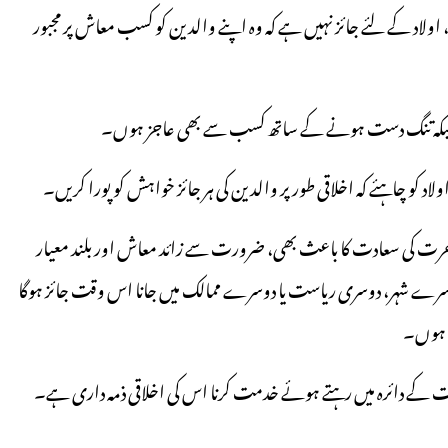
اولاد کے لئے جائز نہیں ہے کہ وہ اپنے والدین کو کسب معاش پر مجبور
وآخرت کی سعادت کا باعث بھی، ضرورت سے زائد معاش اور بلند معیار
رے شہر، دوسری ریاست یا دوسرے ممالک میں جانا اس وقت جائز ہوگا
ی ہوں۔