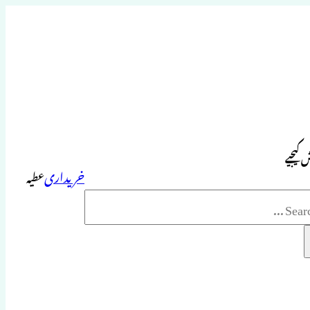
 کیجیے
خریداری
عطیہ
Sea