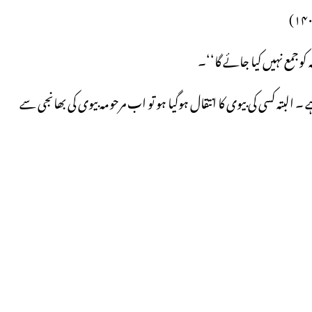
وجمع نہیں کیا جائے گا‘‘۔
 البتہ کسی کی بیوی کا انتقال ہوگیا ہو تو اب مرحومہ بیوی کی بھانجی سے