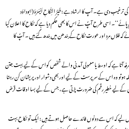
 دی ہے۔ آپ کا ارشاد ہے :خَیْرُ النِّکَاحِ اَیْسَرُہٗ (ابوداؤد
ام پائے‘‘۔ اسی طرح آپؐ نے اس کا بھی حکم دیا ہے کہ نکاح کا اعلان کیا
 کہ فلاں مرد اور عورت نکاح کے بندھن میں بندھ گئے ہیں ۔ آپؐ کا
صرفہ آتا ہے کہ اوسط یا معمولی آمدنی والے شخص کواس کے لیے بہت جتن
 معاملہ ہوتو وہ اس کے سرپرست کے لیے اوربھی دشوار اورپریشان کن رہتا
ئیگی کے لیے خطیر رقم کی ضرورت پڑتی ہے ، جس کے لیے بسا اوقات قرض
ے، اس لیے کہ اس سے دونوں فائدے حاصل ہوتے ہیں : ایک تو نکاح بہت