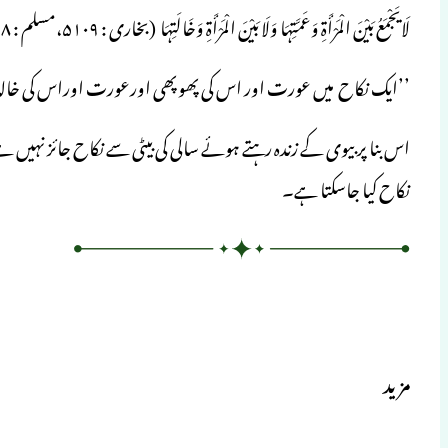
لَایَجْمَعُ بَیْنَ الْمَرْأَۃِ وَعَمَّتِہَا وَلَا بَیْنَ الْمَرْأَۃِ وَخَالَتِہَا (بخاری : ۵۱۰۹،مسلم : ۱۴۰۸)
’’ایک نکاح میں عورت اور اس کی پھوپھی اورعورت اوراس کی خالہ ک
اس بنا پر بیوی کے زندہ رہتے ہوئے سالی کی بیٹی سے نکاح جائز نہیں ہے ۔
نکاح کیا جاسکتا ہے۔
مزید