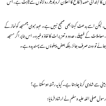
، ۹/۲۲۶، المکتبۃ السلفیہ)البتہ اس کا ابتدائی حصہ (نکاح کا اعلان کرو)دیگر روایتوں سے ثابت ہے ، اس
ں، لیکن اسے بدعت کہنا بھی صحیح نہیں ہے۔ عہدِ نبوی میںمسجد کونماز کے
 ، معاملات کے فیصلے ، حدود و تعزیرات کا نفاذ وغیرہ۔ اس بناپر اگر مسجد
جائے تو وہ نہ صرف جائز ،بلکہ بعض پہلوؤں سے پسندیدہ ہے۔
یٹی سے شادی کرنا چاہتا ہے۔ کیا یہ رشتہ ہوسکتا ہے؟
ل صلی اللہ علیہ وسلم نے ارشاد فرمایا: