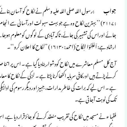
جواب
:رسول اللہ صلی اللہ علیہ وسلم نے نکاح کو آسان بنانے کی ترغیب
: ۲۱۱۷) ’’ بہترین نکاح وہ ہے جو بہت سہولت اورآسانی سے انج
جائے اوراس کی تشہیر کی جائے، تاکہ آبادی کے لوگوں کومعلوم ہوجائے
ارشاد ہے: اَعْلِنُوْا لنِّکاَح َ(احمد: ۱۶۱۳۰) ’’نکاح کا اعلان کرو‘‘۔
آج کل مسلم معاشرے میں نکاح کودشوار بنادیا گیا ہے ۔ اس پر اتنا 
کرنے پڑتے ہیں اورکافی سرمایہ اکٹھاکرنا پڑتا ہے ۔ لڑکی کے نکاح کا
ہے ۔ اس لیے کہ برات کی خاطر مدارات، جہیز اور دیگر رسوم کی ادا
تک کی نوبت آجاتی ہے۔
فقہا ء نے مسجد میں نکاح کی تقریب منعقد کرنے کو جائزقرار دیا ہ