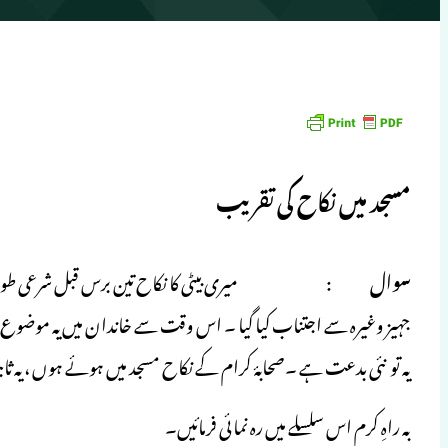
مسجد میں نکاح کی تقریب
سوال
: میری بیٹی کا نکاح تین برس قبل شرعی طور پر انجام دی
جہیز وغیرہ سے اجتناب کیا گیا ۔ اس وقت سے خاندان میں یہ موضوع زی
یہ تو نئی بدعت ہے ۔صحابۂ کرام کے نکاح مسجد میں ہوئے ہوں ، یہ 
بہ راہِ کرم اس سلسلے میں رہ نمائی فرمائیں۔