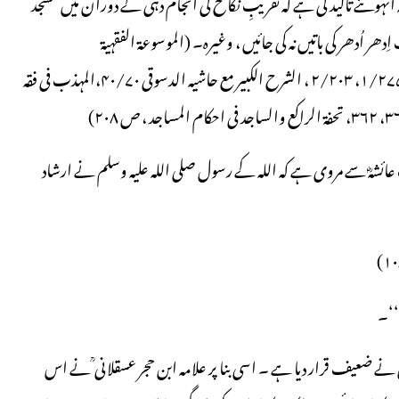
انہوںنے تاکید کی ہے کہ تقریبِ نکاح کی انجام دہی کے دوران میں مسجد
 اُدھر کی باتیں نہ کی جائیں ، وغیرہ۔ (الموسوعۃ الفقہیۃ
کویت ۳۷/۲۱۴، بہ حوالہ فتح القدیر ، ۲/۳۴۳۔ ۳۴۴، جواہر الاکلیل ، ۱/۲۷۵، ۲/۲۰۳ ، الشرح الکبیر مع حاشیہ الدسوقی ۴۰/۷۰،المہذب فی فقہ
ئشہؓ سے مروی ہے کہ اللہ کے رسول صلی اللہ علیہ وسلم نے ارشاد
‘‘۔
ے ضعیف قرار دیا ہے ۔ اسی بنا پر علامہ ابن حجر عسقلانی ؒ نے اس