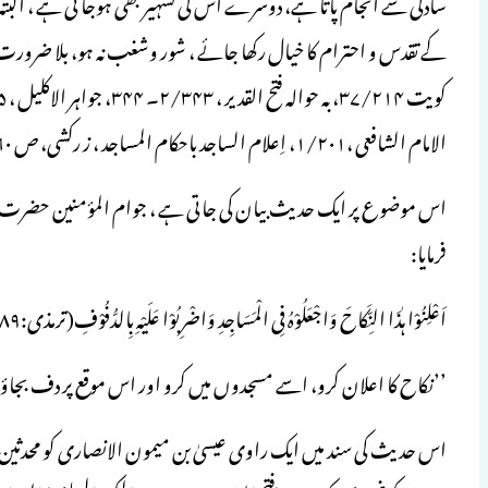
سادگی سے انجام پاتا ہے، دوسرے اس کی تشہیر بھی ہوجا تی ہے ، البتہ 
کے تقدس و احترام کا خیال رکھا جائے ، شور وشغب نہ ہو، بلا ضرورت اِدھر
الامام الشافعی ،۱/۲۰۱، اِعلام الساجد باحکام المساجد ، ز رکشی، ص ۳۶۰، ۳۶۲، تحفۃ الراکع والساجد فی احکام المساجد ، ص ۲۰۸)
اس موضوع پر ایک حدیث بیان کی جاتی ہے ، جوام المؤمنین حضرت عا
فرمایا:
اَعْلِنُوْا ہٰذَا النِّکَاحَ وَاجْعَلُوْہُ فِی الْمَسَاجِدِ وَاضْرِبُوْا عَلَیْہِ بِالدُّفُوْفِ(ترمذی:۱۰۸۹)
’’نکاح کا اعلان کرو، اسے مسجدوں میں کرو اور اس موقع پر دف بجاؤ
اس حدیث کی سند میں ایک راوی عیسیٰ بن میمون الانصاری کو محدثین ن