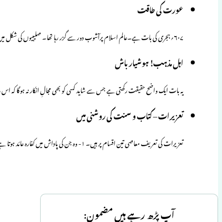
عورت کی طاقت
۶۰۷؍ہجری کی بات ہے۔عالم اسلام پرآشوب دور سے گزر رہا تھا۔ صلیبیوں کی شکل میں سخت افتاد آپڑی تھی۔ وہ…
اہل مذہب! ہوشیار باش
یہ بات ایک واضح حقیقت رکھتی ہے جس سے شاید کسی کو بھی مجالِ انکار نہ ہوگا کہ 
تعزیرات – کتاب و سنت کی روشنی میں
تعزیرات کی تعریف معاصی تین اقسام پر ہیں۔ ۱- وہ جن کی پاداش میں کفارہ عائد ہوتا ہے ۔ ۲- وہ جن میں…
آپ پڑھ رہے ہیں مضمون: