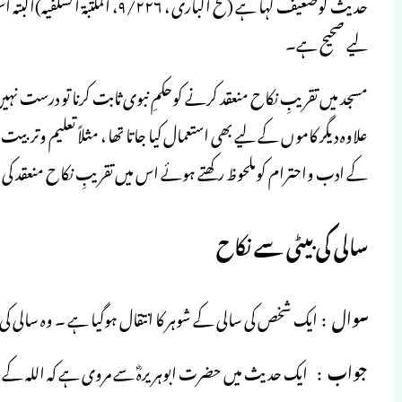
حدیث کوضعیف کہا ہے (فتح الباری 
لیے صحیح ہے۔
مسجد میں تقریبِ نکاح منعقد کرنے کوحکمِ نبوی ثابت کرنا تو درست نہی
علاوہ دیگر کاموں کے لیے بھی استعمال کیا جاتا تھا ، مثلاً تعلیم وتربیت
کے ادب واحترام کوملحوظ رکھتے ہوئے اس میں تقریبِ نکاح منعقد کی 
سالی کی بیٹی سے نکاح
سوال
: ایک شخص کی سالی کے شوہر کا انتقال ہوگیا ہے ۔ وہ سالی کی ب
جواب
: ایک حدیث میں حضرت ابوہریرہؓ سے مروی ہے کہ اللہ کے رسو