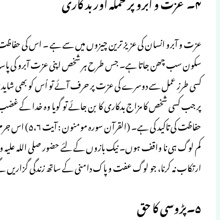
۴۔ عزت و آبرو پر حملہ اور بد کاری
عزت و آبرو انسان کی عزیز ترین چیزوں میں سے ہے ۔ اس کی حفاظت ک
سکون سب چھن جاتا ہے۔ جس طرح ہر شخص اپنی عزت آبرو کی پاسدار
کسی طرز عمل سے دوسرے کی عزت پر حرف آئے تو اُس کو بھی شاید 
پر جب کسی شخص کا مزاج بدکاری کا بن جائے تو گویا وہ خدا کے غضب
حفاظت کی تاکید 
کم لوگ ہی نا واقف ہوں۔ نیک بازوں کے لئے حضور صلی اللہ علیہ وسل
ارتکاب نہ کرنا، جو لوگ عفت و پاک دامنی کے ساتھ زندگی گزاری
۵۔پڑوسی کا حق