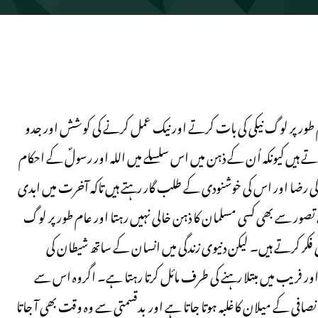
م طورپر لوگ نیکی کی بات کرتے اور نیک عمل کرنے کی کوشش اور جدو
 ہیں کیونکہ اُن کے ذہن میں اس سلسلے میں اللہ اور رسولؐ کے احکام
یٰ کی رضا اور اس کی خوشنودی کے طلب گار رہتے ہیں تاکہ آخرت میں ابدی
صور سے بھی کسی مسلمان کا ذہن خالی نہیں رہتا اور عام طور پر لوگ
کر کرتے ہیں۔ لیکن دنیوی زندگی میں انسان کے ساتھ شیطان کی
ور فریب میں مبتلا رہنے کی طرف مائل کرتا رہتا ہے۔ اگروہ اس سے
نصافی کے میلان کاغلبہ ہوتا جاتا ہے اور بدقسمتی سے وہ وقت بھی آ جاتا