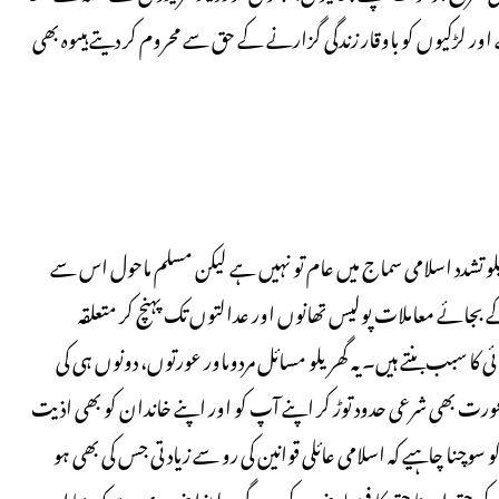
ور لڑکیوں کو باوقار زندگی گزارنے کے حق سے محروم کر دیتے ہیںوہ بھی
یلو تشدد اسلامی سماج میں عام تو نہیں ہے لیکن مسلم ماحول اس سے
بجائے معاملات پولیس تھانوں اور عدالتوں تک پہنچ کر متعلقہ
 کا سبب بنتے ہیں۔ یہ گھریلو مسائل مردوںاور عورتوں، دونوں ہی کی
عورت بھی شرعی حدود توڑ کر اپنے آپ کو اور اپنے خاندان کو بھی اذیت
 سوچنا چاہیے کہ اسلامی عائلی قوانین کی رو سے زیادتی جس کی بھی ہو
 حق اور نا حق کا فیصلہ ضرور کرے گی۔لہٰذا ضروری ہے کہ دنیا اور