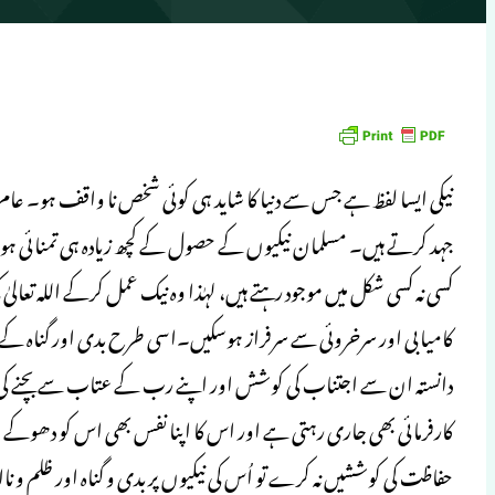
نیکی ایسا لفظ ہے جس سے دنیا کا شاید ہی کوئی شخص نا واقف ہو۔ عا
جہد کرتے ہیں۔ مسلمان نیکیوں کے حصول کے کچھ زیادہ ہی تمنائی ہوتے
کسی نہ کسی شکل میں موجود رہتے ہیں، لہٰذا وہ نیک عمل کرکے اللہ تعال
کامیابی اور سرخروئی سے سرفراز ہوسکیں۔اسی طرح بدی اور گناہ کے ت
دانستہ ان سے اجتناب کی کوشش اور اپنے رب کے عتاب سے بچنے کی ف
کارفرمائی بھی جاری رہتی ہے اور اس کا اپنا نفس بھی اس کو دھوکے ا
حفاظت کی کوششیں نہ کرے تو اُس کی نیکیوں پر بدی و گناہ اور ظلم و ناا