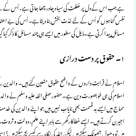
ہے جب اس کے دل پر غفلت کی سیاہ چادر چھا جاتی ہے ، اُس کے لئے 
نفس گناہوں کو اُس کے لئے لذت بخش بنا دیتاہے۔ اُس کی بے اعتدالی
مسائل پیدا کرتی ہے۔ذیل کی سطور میں ایسے ہی چند مسائل کا ذکر کیا 
۱۔ حقوق پر دست درازی
اسلام نے قرابت داروں کے واضح حقوق متعین کئے ہیں۔ والدین کے 
اسلام کی ہی خوبصورت دین ہے۔حضور صلی اللہ علیہ وسلم نے والدین کے 
سماج میں ایسے بد قسمت بھی نایاب نہیں ہیں جو اپنے والدین کی 
اجیرن کرتے ہیں۔ ایسے خطاکارگھر سے باہر اپنے علم، دولت و ثروت، م
میں تو دھول جھونک سکتے ہیں لیکن اللہ کی نگاہ سے کیسے بچ سکتے ہیں؟