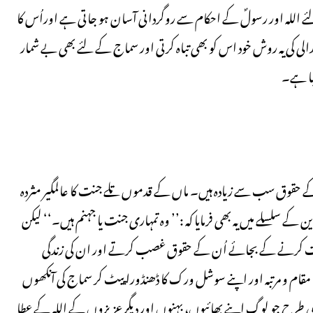
اللہ اور رسولؐ کے احکام سے روگردانی آسان ہو جاتی ہے اوراُس کا
 کی یہ روش خود اس کو بھی تباہ کرتی اور سماج کے لئے بھی بے شمار
گیا ہے۔
حقوق سب سے زیادہ ہیں۔ ماں کے قدموں تلے جنت کا عالمگیر مثردہ
سلسلے میں یہ بھی فرمایا کہ :’’ وہ تمہاری جنت یا جہنم ہیں۔‘‘ لیکن
خدمت کرنے کے بجائے اُن کے حقوق غصب کرتے اور ان کی زندگی
قام و مرتبہ اور اپنے سوشل ورک کا ڈھنڈورا پیٹ کر سماج کی آنکھوں
 اسی طرح جو لوگ اپنے بھائیوں، بہنوں اور دیگر عزیزوں کے اللہ کے عطا