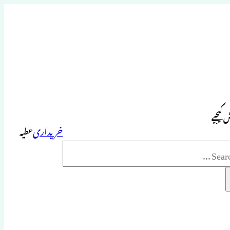
 کیجیے
خریداری
عطیہ
Sea