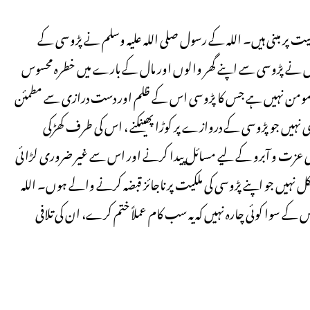
ت پر مبنی ہیں۔ اللہ کے رسول صلی اللہ علیہ وسلم نے پڑوسی کے
’جس نے پڑوسی سے اپنے گھر والوں اور مال کے بارے میں خطرہ محسوس
ہ بھی مومن نہیں ہے جس کا پڑوسی اس کے ظلم اور دست درازی سے مطمئن
می نہیں جو پڑوسی کے دروازے پر کوڑا پھینکنے ، اس کی طرف کھڑکی
 کی عزت و آبرو کے لیے مسائل پیدا کرنے اور اس سے غیر ضروری لڑائی
ل نہیں جو اپنے پڑوسی کی ملکیت پر ناجائز قبضہ کرنے والے ہوں۔ اللہ
ے سوا کوئی چارہ نہیں کہ یہ سب کام عملاً ختم کرے، ان کی تلافی