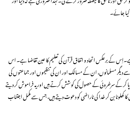
کیا جائے۔
ی ہے۔اِس کے برعکس اتحاد و اتفاق قرآن کی تعلیم کا عین تقاضا ہے۔ اس
ر سے دیگر مسلمانوں، ان کے مسالک اور ان کی تنظیموں اور جماعتوں کی
رپا کر کے سرخروئی کے حصول کی کوشش کرتے ہیں اور یہ فراموش کر دیتے
ا کھلونا بن کر خدا کی ناراضی کو دعوت دیتے ہیں، جس سے مکمل اجتناب