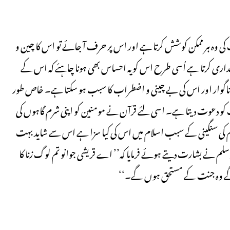
ی وہ ہر ممکن کوشش کرتا ہے اور اس پر حرف آ جائے تو اس کا چین و
ی کرتا ہے اُسی طرح اس کو یہ احساس بھی ہونا چاہئے کہ اس کے
ناگوار اور اس کی بے چینی و اضطراب کا سبب ہو سکتا ہے۔ خاص طور
 کو دعوت دیتا ہے۔ اسی لئے قرآن نے مومنین کو اپنی شرم گاہوں کی
کی ہے۔ (القرآن سورہ مومنون : آیت ۵،۶) اس جرم کی سنگینی کے سبب اسلام میں اس کی کیا سزا ہے اس سے شاید بہت
م نے بشارت دیتے ہوئے فرمایا کہ’’ اے قریشی جوانو تم لوگ زنا کا
ں گے وہ جنت کے مستحق ہوں گے۔‘‘