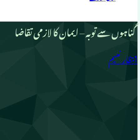
گناہوں سے توبہ – ایمان کا لازمی تقاضا
انتظار نعیم