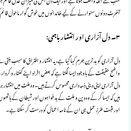
آخرت دونوں سنوارنے کے لیے خاندانوں میں خوش گوار ماحول قائم 
۳۔ دل آزاری اور انتشار باہمی:
دل آزاری کو بد ترین جرم کہا گیا ہے، یہ انتشار و افتراق کا سبب بنت
واضح حقیقت کے باوجود ایسا لگتا ہے کہ بعض افراد اپنے گفتار و کردا
دل آزاری اپنی دینی ذمہ داری محسوس کرتے ہیں۔وہ ملت میں انتشار ب
ہیں کہ ایسا کر کے وہ دین و ملت کے بدخواہوں اور شیطان کے ہاتھوں ک
اور مثبت طرز عمل ہی ان کے نامہ اعمال کو درست کر سکتا ہے۔