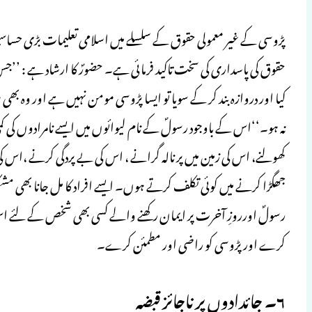
پڑوسی کے غیر معمولی حقوق کے سلسلے میں اسلامی تعلیمات بڑی حساسی
حقوق کی پاسداری کی سخت تاکید فرمائی ہے۔ حضورؐ کا ارشاد ہے : ’
کیا اور دروازہ بند کر کے سویا تو ایسا پڑوسی مومن نہیں ہے اور و
نہ ہو۔‘‘اس کے باوجود رسولؐ کے نام لیوائوں میں ایسے نامرادوں کی ک
کھولنے، اس کی زمین میں پر نالہ گرانے ، اس کی بے پردگی کرنے ،اس
جھگڑا کرنے میں کوئی تکلف کرتے ہوں۔ ایسے افراد کا مل جانا بھی مشک
رسولؐ اورروزِ آخرت پر ایمان رکھنے والے کسی بھی شخص کے لئے اس ک
کرے اور پڑوسی کو راضی اور مطمئن کرے۔
۶۔ جائدادوں پر ناجائز قبضہ