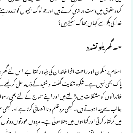
کردہ حقوق میں دست درازی کرتے ہیں اور جو لوگ بچیوں کو زندہ رہنے ا
خدا کی پکڑ سے کہاں بھاگ سکتے ہیں؟
۲۔ گھریلو تشدد
اسلام پر سکون اور راحت افزا خاندان کی بنیاد رکھتا ہے،اس لئے گھر
پاک بھی نہیں ہے۔ شکوہ شکایت گفت و شنید کے ذریعہ حل کر لینے کے 
خاندانوں کو مشکلات میں ڈالتے ہیں اور اپنے سماج کے لئے بھی رسوائی
جانب سے پیدا ہوتے ہیں۔ کبھی مرد ظلم و نا انصافی کرتا ہے اور کبھی 
میں گرفتار کرتی اور گناہوں میں مبتلا ہوتی ہے۔ مردوں عورتوں دونوں کو
سب سے اللہ واقف ہوتا ہے اور ایک دن اس کی میزانِ عدل قائم ہو کر