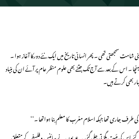
 شامت سمجھتی تھی ۔ پھر انسانی تاریخ میں ایک نئے دورکا آغاز ہوا ۔
نچا ۔ اس کے بعد سے آج تک جتنے بھی علوم منظر عام پر آئے ان کی بنیاد
ار بھی کرتے ہیں۔
 کی طرف جاری تھا جبکہ اسلام مغرب کا معلم بنا ہواتھا ۔‘‘
گئے اس کی ہئیت بگڑتی چلی گئی ۔ عربوں نے سائنس وفلسفے کے متعلق