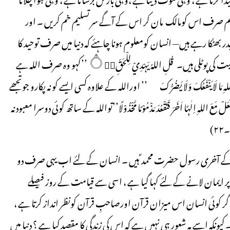
ں ہم صرف اس کومالک مان کر اس کے آگے سر تسلیم خم کریں ۔ اور
 بھٹکا رہے ہیں— انسان کومعلوم ہونا چاہئے کہ دنیا میں صرف توحید کا
نظر یہ ہی اسے فلاح سے ہمکنار کرسکتا ہے ، بقیہ سارے نظریات گمراہیت کی پوٹلی ہیں۔ قُلِ اللہُ يَہْدِيْ لِلْحَقِّ۝۰ۭ ’’کہو وہ صرف اللہ ہے
نس۔ ۳۵) وَلَا تَدْعُ مِنْ دُوْنِ اللہِ مَا لَا يَنْفَعُكَ وَلَا يَضُرُّكَ ’’ اوراللہ کے علاوہ کسی ایسے کو نہ پکارو جوتجھے
ے ہیں اورنہ نقصان پہنچا سکتے ہیں ۔ (یونس۔ ۱۰۶) لَا تَجْعَلْ مَعَ اللہِ اِلٰـہًا اٰخَرَ فَتَقْعُدَ مَذْمُوْمًا مَّخْذُوْلًا’’تواللہ کے ساتھ کوئی دوسرا معبود نہ
۲)
نیا کے آخری رسول حضرت محمد ؐ ہیں ۔ انسان کے لئے اب یہی صرف دو
ر ایمان لانے کے لئے کہا گیا ہے ، اسی سے قیامت کے روز فیصلے
ر کوئی انسان اس میزان قرآن اورصاحبِ قرآن کونظر انداز کرتا ہے ،
 ۔ کیونکہ اسے یہ شعور ہی نہیں ہے کہ اس کی زندگی کا مقصد کیا ہے ؟ دنیا میں