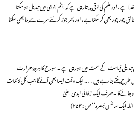
، اورعلم کی ترقی یہ بتارہی ہے کہ ایٹم انرجی میں تبدیل ہوسکتا
لق چور چور بھی کرسکتا ہے ، اور پھر جوڑ کر نئے سرے سے بنا بھی سکتا
ی تبدیلی قیامت کے سمت میں ہورہی ہے ۔ سورج کا درجۂ حرارت
کی طرح بنتے جارہے ہیں ….. ایک وقت ایسا بھی آئےگا جب کل کائنات
 ہوجائےگا ۔صرف ایک لافانی ابدی اعلیٰ