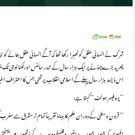
شرک نے انسانی عقل کوٹھہرا رکھا تھا کہ آگے انسانی عقل جانے کو اپنی
پھر یہ بڑے پیمانے پر ایک ہزار سال کے اندر سائنس اورٹکنالوجی تک پہ
اس ڈیڑھ ہزار سال پہلےکے اسلامی انقلاب پرتھی جس کا اعتراف اغی
’’پروفیسر ہولٹ ‘‘کہتا ہے:
’’ قرونِ وسطیٰ کے دوران علم کا بہاؤ تقریباً تمام تر مشرق سے مغرب
افسوس کہ جیوں جیوں یہ سائنس وفلسفے دوسرے کے ہاتھوں میں پہنچتے 