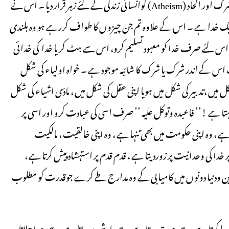
قرآن کا دنیائے انسانیت پر احسان ہے کہ اس نے توحید کا نعرہ لگایا ، شرک اور الحاد (Atheism) کوانسانی زندگی کے لئے زہر قرار دیا ۔ اس نے
رف ایک خدا ہے ۔ اس کے علاوہ تم جن چیزوں کا طواف کررہے ہو وہ بلندی
 اس لئے صرف خدا کو معبود تسلیم کرو، اس سے ہٹ کر یا خدا کی خدائی
 اس کے اندر شرک یا شرک کا شائبہ موجود ہے ۔ خواہ اولیاء کی شکل
 میں ،تدبیر کی شکل میں ہویا اپنی عقل کی شکل میں ، مادّی اشیاء کی شکل
 کہتا ہے !’’ فاعبدہ وتوکل علیہ ’’ صرف اسی کی عبادت کرو اور اسی پر
 ہے ، وہ اپنی حکومت میں بھی تنہا ہے ، وہ اپنی خالقیت ، مالکیت
خدا کی وحدانیت پر زوردیتا ہے ، قدم قدم پر استہشاد پیش کرتا ہے ،
 ودنیا دونوں میں کامیابی کے وہ مدارج طے کرے جوقدرت کو مطلوب
 پیدا کرتا ہے ، وہی موت دیتا ہے ،وہی بارش برساتا ہے ، وہی ہوا چلاتا