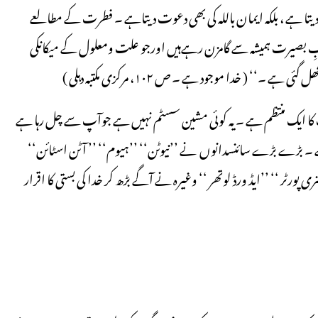
دیتا ہے ، بلکہ ایمان باللہ کی بھی دعوت دیتاہے ۔ فطرت کے مطالعے
بِ بصیرت ہمیشہ سے گامزن رہےہیں اورجو علت ومعلول کے میکانکی
( خدا موجود ہے ۔ ص ۱۰۲، مرکزی مکتبہ دہلی )
ات کا ایک منتظم ہے ۔ یہ کوئی مشین سسٹم نہیں ہے جوآپ سے چل رہا ہے
ہے ۔ بڑے بڑے سائنسدانوں نے ’’نیوٹن‘‘ ’’ہیوم‘‘ ’’ آٹن اسٹائن‘‘
ورٹر ‘‘ ’’ایڈ ورڈ لوتھر ‘‘ وغیرہ نے آگے بڑھ کر خدا کی بستی کا اقرار