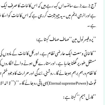
آج بڑے بڑے سائنسداں کہہ رہے ہیں کہ اس کائنات کا صرف ایک خدا ہے 
ہےاورانرجی ایٹم میں ۔ یہ چیز ثابت کررہی ہے کہ اس کائنات کواسکا خا
ہے ۔
’’پروفیسر ٹول مین‘‘صاف صاف کہتا ہے:
’’ کائناتی وسعت ایک عارضی نظام ہے ، اور کل کائنات کے مادوں ک
مستقل طور پر گھٹتا جارہا ہے ، اورستارے گل ہونے والے انگاروں 
کا نظام درہم برہم ہوجائے گا ، روشنی ، زندگی اور حرارت کاوجود ختم
قوت (Eternal supremePower)ہی باقی رہ جائے گا۔‘‘ (’’ لا الہ الا اللہ ایک سائنسی تبصرہ‘‘ ص : ۲۵۳)
’’کارل ہیم‘‘ کہتا ہے :