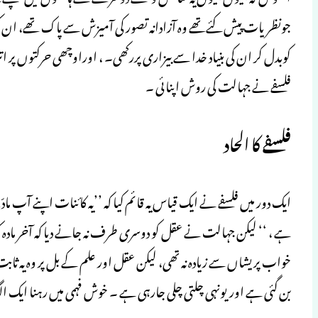
جونظریات پیش کئےتھے وہ آزادانہ تصور کی آمیزش سے پاک تھے، ان کی 
فلسفے نے جہالت کی روش اپنائی ۔
فلسفے کا الحاد
ایک دور میں فلسفے نے ایک قیاس یہ قائم کیا کہ ’’یہ کائنات اپنے آپ ماد
ہے ، ‘‘ لیکن جہالت نے عقل کو دوسری طرف نہ جانے دیا کہ آخر ماد
خواب پریشاں سے زیادہ نہ تھی، لیکن عقل اور علم کے بل پر وہ یہ ثابت نہ 
بن گئی ہے اوریونہی چلتی چلی جارہی ہے ۔ خوش فہمی میں رہنا ایک ا