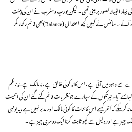
بنیاد الہٰیانہ تصور پر مبنی تھی ۔ لیکن یورپ ومغرب نے ان کی ہیئت
کوبدل کر ان کی بنیاد خدا سے بیزاری پررکھی۔ ، اوراوچھی حرکتوں پر اتر آئے ۔ سائنس نے کہیں کچھ اعتدال (Balance)بھی قائم رکھا، مگر
ّے سے وجود میں آئی ہے ، اس کا نہ کوئی خالق ہے ، نہ مالک ہے ، نہ ناظم
ہ کہاںسے آیا۔ تیرتکوں کے سہارے جونظریات قائم کئے گئے ان کی اہمیت
کرسکے کہ آخر کیسے اس کائنات کا کوئی مالک اور مدبر نہیں ہے ، یہ یونہی
لگ چیز ہے اور دلیل سے کچھ ثابت کرنا ایک دوسری چیز ہے ۔