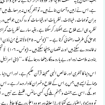
ہے، اس نے زمین وآسمان بنائے ہیں۔ تو آخر کیوں نہ ہر معاملے می
ہران توہمات ، خیالات ، نظریات اورقیاسات کو رد کردیں جوہمیں در بدر
جوحق کی طرف رہنمائی کرتا ہے ۔ ‘‘(یو
نہ فائدہ دے سکت
بناورنہ ملامت زدہ اور بے یارو مددگار بیٹھا رہ جائے گا ۔‘‘ (بنی اسرائیل ۔۲
ا س دنیا کا آخری اور خالص الٰہی صحیفہ قرآن حکیم ہے ، اور اس د
پیمانے ایسے ہیں جس پر اس کے فلاح وخسران کا دار ومدار ہے ۔ اس پ
ہوںگے ، اسی سے جنت وجہنم ملے گی، کسی سائنس ، فلسفے سے نہیں ۔ اگ
تو وہ دنیوی اعتبار سے کتنا ہی بڑا علاقہ دہر ہو وہ اعلیٰ درجے کا جاہل ہے