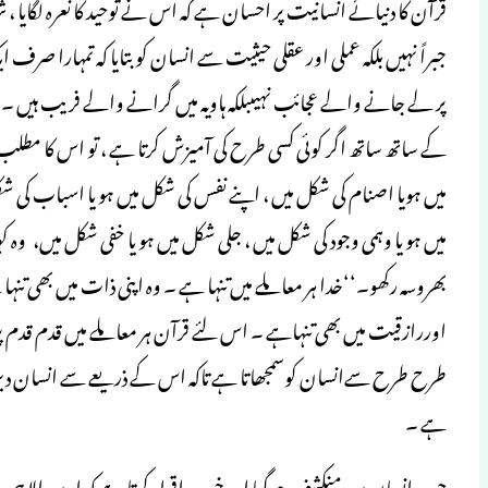
جبراً نہیں بلکہ عملی اور عقلی حیثیت سے انسان کوبتایا کہ تمہارا ص
پر لے جانے والے عجائب نہیںبلکہ ہاویہ میں گرانے والے فریب ہیں ۔
کے ساتھ ساتھ اگر کوئی کسی طرح کی آمیزش کرتا ہے ، تو اس کا مطلب
میں ہویا اصنام کی شکل میں ، اپنے نفس کی شکل میں ہو یا اسباب کی شکل
میں ہو یا وہمی وجود کی شکل میں ، جلی شکل میں ہو یا خفی شکل میں، وہ
بھروسہ رکھو۔‘‘خدا ہر معاملے میں تنہا ہے ۔ وہ اپنی ذات میں بھی تنہا
اوررازقیت میں بھی تنہاہے ۔ اس لئے قرآن ہر معاملے میں قدم قدم پر 
طرح طرح سےانسان کوسمجھاتا ہے تاکہ اس کے ذریعے سے انسان دین
ہے ۔
جب انسان پر یہ منکشف ہوگیا اور خود وہ اقرار کرتا ہے کہ اوپر والا ہی