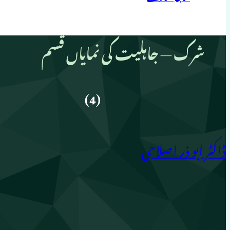
شرک — جاہلیت کی نمایاں قسم
(4)
ڈاکٹر ابو ذر اصلاحی