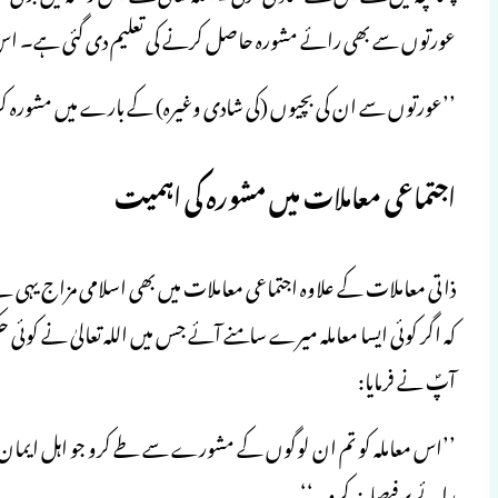
عورتوں سے بھی رائے مشورہ حاصل کرنے کی تعلیم دی گئی ہے۔ ا
’’عورتوں سے ان کی بچیوں (کی شادی وغیرہ) کے بارے میں مشورہ ک
اجتماعی معاملات میں مشورہ کی اہمیت
ذاتی معاملات کے علاوہ اجتماعی معاملات میں بھی اسلامی مزاج یہ
کہ اگر کوئی ایسا معاملہ میرے سامنے آئے جس میں اللہ تعالیٰ نے کوئی حکم 
آپؐ نے فرمایا:
’’اس معاملہ کو تم ان لوگوں کے مشورے سے طے کرو جو اہل ایمان 
رائے پر فیصلہ نہ کرو۔‘‘