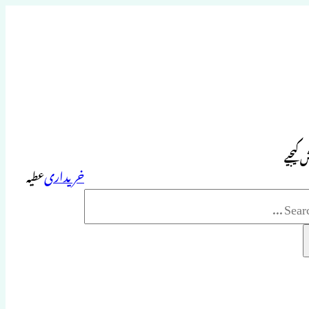
 کیجیے
خریداری
عطیہ
Sea