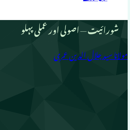
شورائیت — اصولی اور عملی پہلو
مولانا سید جلال الدین عمری