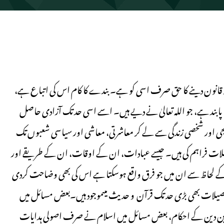
انون دینے کا حق صرف اسی کو ہے۔ بندے کا کام اس کی اتباع ہے،
پابند ہے، جو اللہ تعالیٰ نے دیے ہیں۔ اسے اسی حد تک آزادی حاصل
 نجی اور شخصی زندگی سے لے کر معاشرتی، معاشی اور سیاسی شعبوں تک
لات فراہم کی ہیں۔ جیسے عبادات، ان کے اوقات، ان کے طریقے اور
لحاظ سے ان میں جو فرق واقع ہوسکتا ہے اس کی بھی وضاحت کردی
تفصیلات بھی بڑی حد تک قرآن و حدیث میںموجود ہیں۔بعض مسائل میں
 لین دین کے احکام، بعض مسائل میں اسلام نے صرف اصولی ہدایات