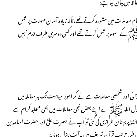
اظ میں بیان کیا ہے:
م معاملات میں مشورہ کرتے تھے، تاکہ زیادہ آسان صورت پر عمل
یﷺ کے اسوہ پر عمل کرتے تھے اور کسی دوسری طرف قدم نہیں
ے ذاتی اور شخصی معاملات سے لے کر امورِ سیاست تک ہر معاملہ میں
ول اللہ ﷺ نے اپنے بعض نجی معاملات میں بھی صحابہ کرام سے
ہؓ پر بہتان طرازی کی گئی تو آپ نے حضرت علیؓ اور حضرت اسامہ بن
سی طرح جب قرآن شریف میں یہ آیت نازل ہوئی: