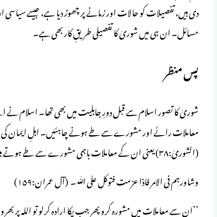
دی ہیں، تفصیلات کو حالات اور زمانے پر چھوڑ دیا ہے، جیسے سیاس
مسائل۔ ان ہی میں شوریٰ کا تفصیلی طریقِ کار بھی ہے۔
پس منظر
شوریٰ کا تصور اسلام سے قبل دورِ جاہلیت میں بھی تھا۔ اسلام نے اسے ب
معاملات رائے اور مشورے سے طے ہونے چاہئیں۔ اہلِ ایمان کی ایک ا
(الشوریٰ:۳۸) یعنی ان کے معاملات باہمی مشورے سے طے ہوتے ہیں۔ رسول اللہ ﷺ کو حکم دیا گیا:
وشاورہم فی الامر فاذا عزمت فتوکل علی اللّٰہ۔ (آل عمران:۱۵۹)
’’ان سے معاملات میں مشورہ کرو پھر جب پکا ارادہ کرلو تو اللہ پر بھرو