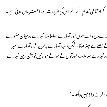
ے اجتماعی نظام کے لیے اس کی ضرورت اور اہمیت بیان ہوئی ہے۔
د بڑے دل والے ہوں اور تمہارے معاملات تمہارے درمیان مشورے
 حصے سے بہتر ہوگا۔ لیکن جب تمہارے بدترین افراد تمہارے امیر
ر تمہارے معاملات عورتوں کے حوالے ہوجائیں تو بطنِ زمین تمہارے
کرنے والا نہیں دیکھا۔‘‘