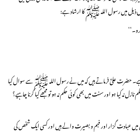
س ذیل میں رسول اللہ ﷺ کا ارشاد ہے:
رو۔‘‘
ی ہے۔ حضرت علیؓ فرماتے ہیں کہ میں نے رسول اللہ ﷺ سے سوال کیا
نازل نہ کیا ہو اور سنت میں بھی کوئی حکم نہ ہو تو مجھے کیا کرنا چاہیے؟
میں عبادت گزار اور فہم و بصیرت والے ہیں اور کسی ایک شخص کی