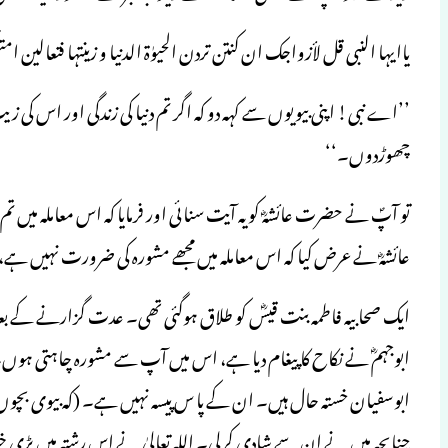
یاایہا النبی قل لأزواجک ان کنتن تردن الحیوٰۃ الدنیا و زینتہا فتعالی
’’اے نبی! اپنی بیویوں سے کہہ دو کہ اگر تم دنیا کی زندگی اور اس کی ز
چھوڑدوں۔‘‘
تو آپؐ نے حضرت عائشہؓ کو یہ آیت سنائی اور فرمایا کہ اس معاملہ میں 
عائشہؓ نے عرض کیا کہ اس معاملہ میں مجھے مشورہ کی ضرورت نہیں
ایک صحابیہ فاطمہ بنت قیسؓ کو طلاق ہوگئی تھی۔ عدت گزارنے کے ب
ابوجہمؓ نے نکاح کا پیغام دیا ہے، اس میں آپ سے مشورہ چاہتی ہوں۔ ا
ابوسفیان خستہ حال ہیں۔ ان کے پا س پیسہ نہیں ہے۔ (کہ بیوی بچوں 
چناںچہ میں نے ان سے شادی کرلی۔ اللہ تعالیٰ نے اس رشتہ میں بڑی 