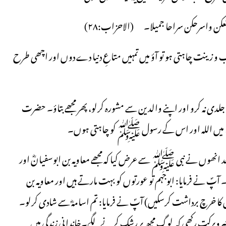
ن امتعکن واسرحکن سراحا جمیلا۔ (الاحزاب:۲۸)
یب و زینت چاہتی ہو تو آؤ میں تمہیں متاعِ دنیا دے دوں اور اچھی طرح
تم جلدی نہ کرو اور اپنے والدین سے مشورہ کرلو، پھر مجھے بتاؤ۔ حضرت
 ہے، میں اللہ اور اس کے رسول ﷺ کو چاہتی ہوں۔
عد انھوں نے نبی ﷺ سے عرض کیا کہ مجھے معاویہ بن ابوسفیانؓ اور
ٓپؐ نے فرمایا: ابوجہم تو عورتوں کو بہت مارتے ہیں اور معاویہ بن
کا خرچ برداشت کرسکیں) آپؐ نے فرمایا: تم اسامہؓ سے شادی کرلو۔
خیروبرکت رکھی کہ لوگ مجھ پر رشک کرنے لگے۔خاندانی زندگی میں