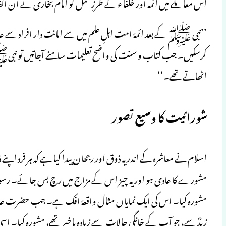
اس معاملے میں ائمہ اور خلفاء کے طرزِ عمل کو امام بخاری نے ان الف
’’نبی ﷺ کے بعد ائمۂ امت اہلِ علم میں سے امانت دار افراد سے عا
کرسکیں۔ جب کتاب و سنت کی واضح تعلیمات سامنے آجاتیں تو نب
اٹھاتے تھے۔‘‘
شورائیت کا وسیع تصور
اسلام نے معاشرہ کے اندر یہ ذوق اور رجحان پیدا کیا ہے کہ ہر فرد اپن
مشورے کا عادی ہو اور یہ چیز اس کے مزاج میں رچ بس جائے۔ رس
مشورہ کیا۔ اس کی ایک نمایاں مثال واقعۂ افک ہے۔ جب حضرت عائش
زیدؓ سے، جو آپ کے خانگی حالات سے زیادہ باخبر تھے، مشورہ کیا۔ ا