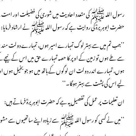
رسول اللہ ﷺ کی متعدد احادیث میں شوریٰ کی فضیلت اور امت ک
حضرت ابوہریرہؓ کی روایت ہے کہ رسول اللہ ﷺ نے ارشاد فرمایا:
’’جب تم میں سے بہتر لوگ تمہارے امیر ہوں، تمہارے دولت من
سے طے ہوں تو زمین کے اوپر کا حصہ تمہارے حق میں اس کے نیچے کے
ہوں، تمہارے اندر دولت ان لوگوں کے ہاتھ میں ہو جو بخیل ہوں او
لیے اس کی پشت سے بہتر ہوگا۔‘‘
ان تعلیمات پر عمل کی تفصیل یہ ہے کہ حضرت ابوہریرہؓ فرماتے ہیں:
’’میں نے کسی کو رسول اللہ ﷺ سے زیادہ اپنے ساتھیوں سے مشورہ 