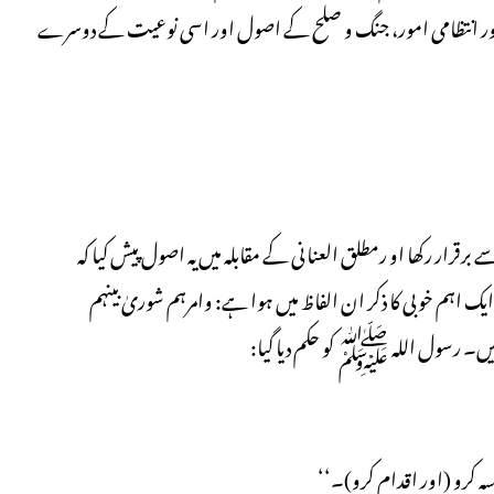
ی اور انتظامی امور، جنگ و صلح کے اصول اور اسی نوعیت کے دوسرے
رقرار رکھا او رمطلق العنانی کے مقابلہ میں یہ اصول پیش کیا کہ
ہم خوبی کا ذکر ان الفاظ میں ہوا ہے: وامرہم شوریٰ بینہم
سہ کرو (اور اقدام کرو)۔‘‘