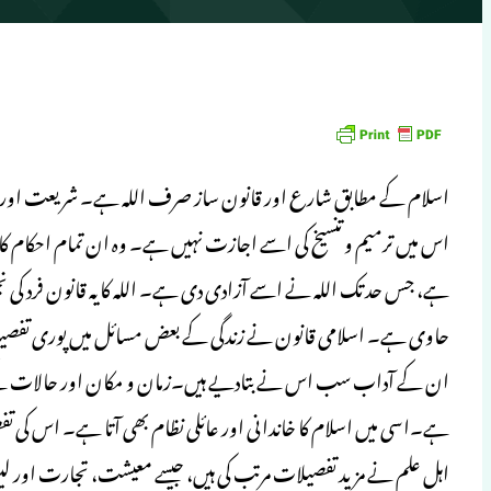
اسلام کے مطابق شارع اور قانون ساز صرف اللہ ہے۔ شریعت اور ق
اس میں ترمیم و تنسیخ کی اسے اجازت نہیں ہے۔ وہ ان تمام احکام کا 
ہے، جس حد تک اللہ نے اسے آزادی دی ہے۔ اللہ کا یہ قانون فرد کی
حاوی ہے۔ اسلامی قانون نے زندگی کے بعض مسائل میں پوری تفصی
ان کے آداب سب اس نے بتادیے ہیں۔زمان و مکان اور حالات کے 
ہے۔اسی میں اسلام کا خاندانی اور عائلی نظام بھی آتا ہے۔ اس کی 
اہلِ علم نے مزید تفصیلات مرتب کی ہیں، جیسے معیشت، تجارت اور