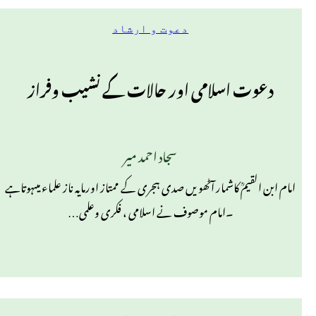
دعوت و ارشاد
دعوت اسلامی اور حالات کے نشیب وفراز
سجاد احمد میر
امام ابن القیمؒ کاشمار آٹھویں صدی ہجری کے ممتاز اورمایہ ناز علماء میںہوتاہے
۔امام موصوف نے اسلامی ، فکری وعلمی…