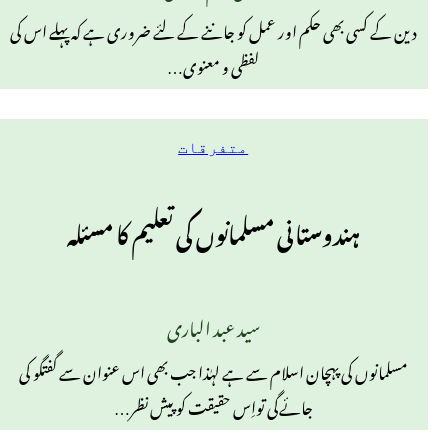
دین کے کسی بھی حکم اور عمل کو جاننے کے لئے ضروری ہے کہ پہلے اس کی
لفظی و معنوی…
متفرقات
ہندوستانی مسلمانوں کی تعلیم کا مسئلہ
سید عبد الباری
مسلمانوں کی پہچان اسلام سے ہے لہٰذا جب بھی اس عنوان سے گفتگو کی
جائےگی تواِس حقیقت کو پیش نظر…