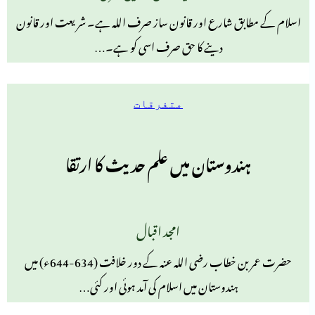
اسلام کے مطابق شارع اور قانون ساز صرف اللہ ہے۔ شریعت اور قانون
دینے کا حق صرف اسی کو ہے۔…
متفرقات
ہندوستان میں علم حديث کا ارتقا
امجد اقبال
حضرت عمر بن خطاب رضی اللہ عنہ کے دور خلافت (634-644ء) میں
ہندوستان میں اسلام کی آمد ہوئی اور کئی…