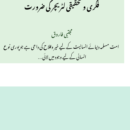
فکری و تحقیقی لٹریچر کی ضرورت
مجتبی فاروق
امت مسلمہ دنیائے انسانیت کے لیے خیر وفلاح کی داعی ہے جو پوری نوع
انسانی کے لیے وجود میں لائی…