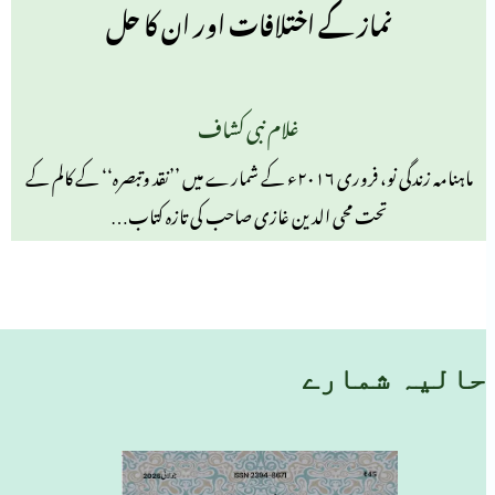
نماز کے اختلافات اور ان کا حل
غلام نبی کشاف
ماہنامہ زندگی نو، فروری ۲۰۱۶ء کے شمارے میں ’’نقد وتبصرہ‘‘ کے کالم کے
تحت محی الدین غازی صاحب کی تازہ کتاب…
حالیہ شمارے