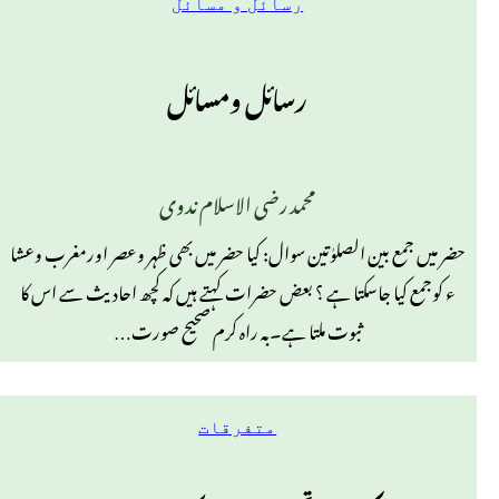
رسائل و مسائل
رسائل ومسائل
محمد رضی الاسلام ندوی
حضر میں جمع بین الصلوٰتین سوال: کیا حضر میں بھی ظہر وعصر اورمغرب وعشا
ء کوجمع کیا جاسکتا ہے ؟ بعض حضرات کہتے ہیں کہ کچھ احادیث سے اس کا
ثبوت ملتا ہے۔بہ راہ کرم صحیح صورت…
متفرقات