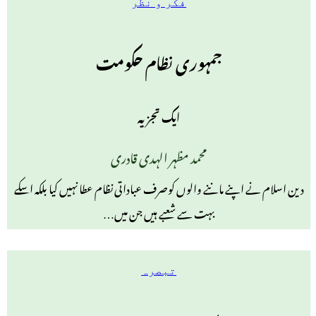
فکر و نظر
جمہوری نظام حکومت
ایک تجزیہ
محمد مظہر الہدی قادری
دین اسلام نے اپنے ماننے والوں کوصرف عباداتی نظام عطا نہیں کیا بلکہ اسکے
بہت سے شعبے ہیں جن میں…
تبصرہ