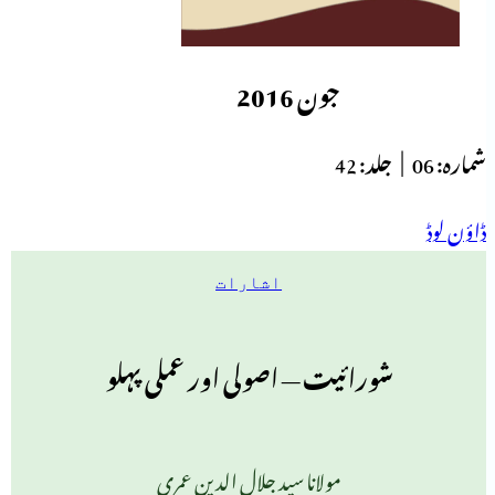
جون 2016
شمارہ:
06 |
جلد:
42
ڈاؤن لوڈ
اشارات
شورائیت — اصولی اور عملی پہلو
مولانا سید جلال الدین عمری