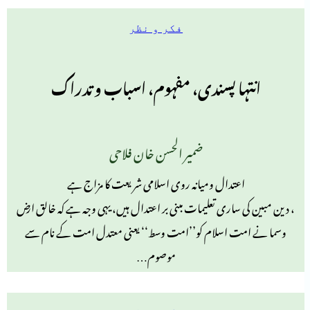
فکر و نظر
انتہا پسندی، مفہوم، اسباب و تدراک
ضمیر الحسن خان فلاحی
اعتدال ومیانہ روی اسلامی شریعت کا مزاج ہے
، دین مبین کی ساری تعلیمات مبنی بر اعتدال ہیں، یہی وجہ ہے کہ خالق ارـض
وسما نے امت اسلام کو’’امت وسط‘‘ یعنی معتدل امت کے نام سے
موصوم…