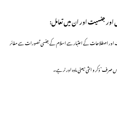
صورات اور اصطلاحات کے اعتبار سے اسلام کے جنسی تصورات سے مغائر
صرف’ ذکر و انثی‘یعنی مادہ اور نر ہے۔