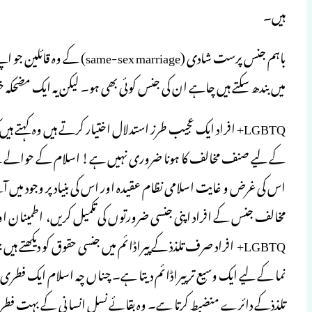
ہیں۔
باہم جنس پرست شادی ( marriage
میں بندھ سکتے ہیں چاہے ان کی جنس کوئی بھی ہو۔ لیکن یہ ایک مضحکہ
LGBTQ+ افراد ایک عجیب طرز استدلال اختیار کرتے ہیں وہ کہتے 
کے لیے صنف مخالف کا ہونا ضروری نہیں ہے! اسلام کے حوالے سے
اس کی غرض و غایت اسلامی نظام عقیدہ اور اس کی بنیاد پر وجود میں 
مخالف جنس کے افراد اپنی جنسی ضرورتوں کی تکمیل کریں، اطمینان ا
LGBTQ+ افراد صرف تلذذ کے پیراڈائم میں جنسی حقوق کو دیکھتے 
نما کے لیے ایک وسیع تر پیراڈائم دیتا ہے۔ چناں چہ اسلام ایک فط
تلذذکے دائرے منضبط کرتا ہے۔ وہ بقائے نسل انسانی کے بہت فطری 