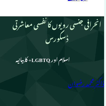
انحرافی جنسی رویوں کا نفسی معاشرتی
ڈسکورس
اسلام اور LGBTQ+ کا بیانیہ
ڈاکٹر محمد رضوان