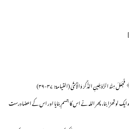
؟ پھر وہ ایک لوتھڑا بنا، پھر اللہ نے اس کا جسم بنایا اور اس کے اعضا درست