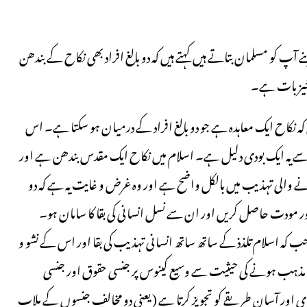
same-sex) کے وہ قائلین جو اپنے آپ کو مسلمان بتاتے ہیں کہتے ہیں کہ دو بالغ افراد بھی نکاح کے بندھن
 خیز بات ہے۔
ہیں کہ نکاح ایک معاہدہ ہے جو دو بالغ افراد کے درمیان ہو سکتا ہے۔ اس
 یہ ایک بودی دلیل ہے۔ اسلام میں نکاح ایک مقدس بندھن ہے اور
آنے والی تہذیب میں بالکل واضح ہے اور وہ غرض و غایت یہ ہے کہ دو
ور مودت حاصل کریں اور ان سے نسل انسانی کی بقا کا سامان ہو۔
ہیں جب کہ اسلام تلذذ کے ساتھ ساتھ انسانی تہذیب کی بقا اور اس کے نشو و
ری مذہب ہونے کی حیثیت سے وسیع کینوس پر جنسی حقوق اور جنسی
اور آسان طریقے کو تجویز کرتا ہے ( یعنی دو مخالف جنسوں کے ملاپ