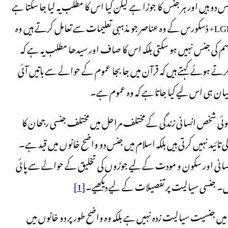
و ہیں اور ہر جنس کا جوڑا ہے لیکن کیا اس کا مطلب یہ لیا جا سکتا ہے
کہ ان دو طرح کی جنس کے علاوہ کوئی جنس ہو ہی نہیں سکتی؟۔ LGBTQ+ ڈسکورس کے وہ عناصر جو مذہبی تعلیمات سے تعامل کرتے ہیں وہ
ر قسم کی جنس نہیں ہو سکتی بلکہ اس کا صاف اور سیدھا مطلب یہ ہے کہ
رتے ہوئے کہتے ہیں کہ قرآن میں جا بجا عموم کے حوالے سے باتیں آئی
 بیان ہی اس لیے کیا جاتا ہے کہ وہ عموم ہے۔
ئی شخص انسانی زندگی کے مختلف مراحل میں مختلف جنسی رجحان کا
تائید نہیں کرتی ہیں بلکہ اسلام میں جنس دو واضح خانوں میں قید ہے۔
 انسانی اور سکون و مودت کے لیے جوڑوں کی تخلیق کے حوالے سے پائی
ں۔ جنسی سیالیت پر تفصیلات کے لیے دیکھیے۔
[1]
ں جنسیت سیالیت زدہ نہیں ہے بلکہ وہ واضح طور پر دو خانوں میں