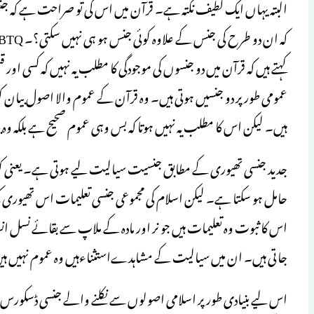
البتہ یہاں ایک لطیف نکتہ ہے۔ قرآن میں اس کی تو صراحت ہے کہ جنس د
کہتے ہیں کہ قرآن میں دو جنسوں کی موجودگی کا مطلب یہ نہیں کہ کسی او
عمومی طور پر دو جنسیں ہوتی ہیں۔ وہ قرآن کے عموم والا اصول بیان ک
ہیں۔ لیکن اس کا مطلب یہ نہیں ہوتا کہ بس وہی عموم صحیح ہے بلکہ وہ
جدید جنسی تھیوری کے مطابق جنسیت سیالیت لیے ہوتی ہے۔ یعنی کو
حامل ہو سکتا ہے۔ لیکن اسلام کی مجموعی جنسی تعلیمات اس تھیوری کی 
اس کا ثبوت وہ تعلیمات ہیں جو نر اور مادہ کے ملاپ سے بقائے نسل
جاتی ہیں۔ ان میں سیالیت کے مشاہدےاستثناءہیں وہ عموم نہیں ہی
اس لیے بنیادی طور پر اسلامی اصولوں سے نکلنے والے جنسی ڈسکورس می