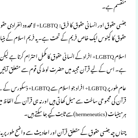
منقسم ہے۔
جنسی حقوق اور انسانی حقوق کا ف
حقوق کا کینوس ایک خاص فریم کے تحت ہے۔ یہ فریم اسلام کے بنیادی
اسلام LGBTQ+ افراد کے انسانی حقوق کا مکمل احترام کرتا
ہے۔ اس کے لیے قرآن مجید میں حضرت لوط کی قوم سے متعلق آیتیں م
عام طور پر LGBTQ+ افراد 
قرآن کی مجموعی ساخت سے میل کھاتی ہیں اور نہ ہی قرآن کے الفاظ می
ہرمینیات (hermeneutics)سے ثابت کیے جا سکتے ہیں۔
چناں چہ جنسی حقوق کے متعلق قرآن اور احادیث سے واضح طور پر یہ ثا