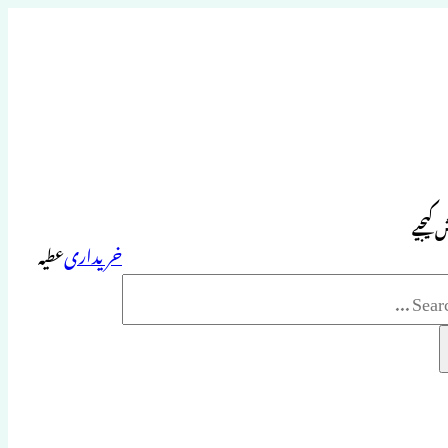
 کیجیے
خریداری
عطیہ
Sea