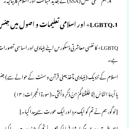
1.LGBTQ+ اور اسلامی تعلیمات و اصول میں جنس اور جنسیت اور ان میں تعامل:
LGBTQ+ کا نفسی معاشرتی ڈسکورس اپنے بنیادی اور اساسی ت
ہے۔
اسلام کے نزدیک (بنیادی مآخذ یعنی قرآن و سنت کے حوالے سے) جنس 
یا أَیهَا النَّاسُ إِنَّا خَلَقْنَاكُمْ مِنْ ذَكَرٍ وَأُنْثَى۔(سورة الحجرات: ۱۳)
[لوگو، ہم نے تم کو ایک مرد اور ایک عورت سے پیدا کیا۔]
اسی طرح دوسری جگہ ارشاد فرمایا کہ ہم نے تم کو جوڑوں میں پیدا کیا۔