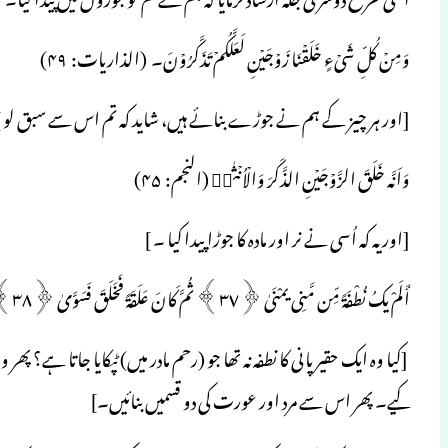
وَمِنۡ كُلِّ شَىۡءٍ خَلَقۡنَا زَوۡجَیۡنِ لَعَلَّكُمۡ تَذَكَّرُوۡنَ‏۔ (الذاریات: ۴۹)
[اور ہر چیز کے ہم نے جوڑے بنائے ہیں، شاید کہ تم اس سے سبق لو ]
وَاَنَّه خَلَقَ الزَّوۡجَیۡنِ الذَّكَرَ وَالۡاُنۡثٰىۙ‏ (النجم: ۴۵)
[اور یہ کہ اُسی نے نر اور مادہ کا جوڑا پیدا کیا ۔ ]
أَلَمْ یكُ نُطْفَةً مِّن مَّنِی یمْنَىٰ ‎﴿٣٧﴾‏ ثُمَّ كَانَ عَلَقَةً فَخَلَقَ فَسَوَّىٰ ‎﴿٣٨﴾‏ فَجَعَلَ مِنْهُ الزَّوْجَینِ الذَّكَرَ وَالْأُنثَىٰ (القیامة: ۳۷-۳۹)
‏ [کیا وہ ایک حقیر پانی کا نطفہ نہ تھا جو (رحم مادر میں) ٹپکایا جاتا ہے
کیے۔ پھر اس سے مرد اور عورت کی دو قسمیں بنائیں۔]