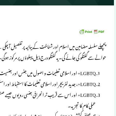
حوالے سے گفتگو کی جائے گی۔ یہ گفتگو درج ذیل پہلوؤں پر مرکوز ہوگی۔
LGBTQ+ اور اسلامی تعلیمات و اصول میں جنس اور جنسیت اور ان میں تعامل۔
LGBTQ+، جدید لٹریچر اور اسلامی تعلیمات کا استنباط اور استخراج (بطور خاص انحراف اور کجی کے حوالے سے)۔
LGBTQ+ اور اس سے قریب تر انحرافی جنسی رویوں جیسے 
عملی کام کا تجزیہ۔
ہم صنفی کشش (SSA) کے جدید مباحث اور اسلام کا بیانیہ۔