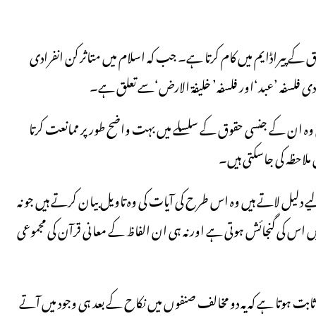
رق: LGBTQ+ لا محدود انفرادی حقوق کے پیراڈایم میں کام کرتا ہے۔ جب کہ اسلام میں متاثر کن انفرادی
 فلسفہ ’عبد‘اور فلسفہ’ خلیفة الارض‘سے تعلق ہے۔
 ہے لیکن وہ ان کے جنسی حقوق کے سلسلے میں بہت واضح طور پر ممانعت کرتا
لاحظہ کی جاسکتی ہیں۔
جو اسلام سے LGBTQ+ ڈسکورس کے لیے دلیل لاتے ہیں وہ اس طرح کی آیات کی وہ تاویل بیان کرتے ہیں جو نہ
ں اس کی گنجائش ہوتی ہے اور نہ ہی ان الفاظ کے معانی قرآن کی مجموعی
بت ہوتا ہے کہ یہ دو مخالف صنفوں میں نکاح کے بعد ہی وجود میں آتے