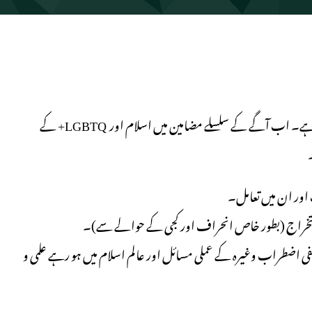
پچھلے سلسلہ مضامین میں اسلام اور شناخت کے بیانیہ پر تفصیل آ چکی ہے۔ اب آگے کے سلسلے مضامین میں اسلام اور LGBTQ+ کے
صنفی اضطراب وغیرہ کے عملی مسائل اور عالم اسلام میں ہو رہے علمی و