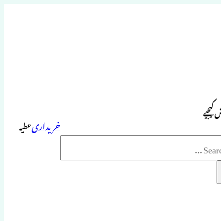
 کیجیے
خریداری
عطیہ
Sea