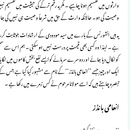
وارثوں میں تقسیم ہونا چاہیے ۔ مگر یہ رقم ترکے کی حیثیت میں تقسیم
وصیت کی ہو۔ حالانکہ وارث کے حق میں شرعاً وصیت ہی نہیں کی جاسکتی 
یہ ہیں انشورنس کے بارے میں سید مودودی کے ارشادات جوثابت کررہے
ہے ۔ لہٰذا وہ کسی بھی قیمت پر درست نہیں ہوسکتی ۔ ہم اس سے سمج
کو نکال دیا جائے اور دوسرے سرمائے کوایسے نفع بخش کاموں میں 
تبصرہ چاہتے ہیں کہ اسے مولانا مرحوم نے کس زمرے میں رکھا ہے ۔
انعامی بانڈز
’’سید مودودی ؒ ‘‘ کہتے ہیں :۔