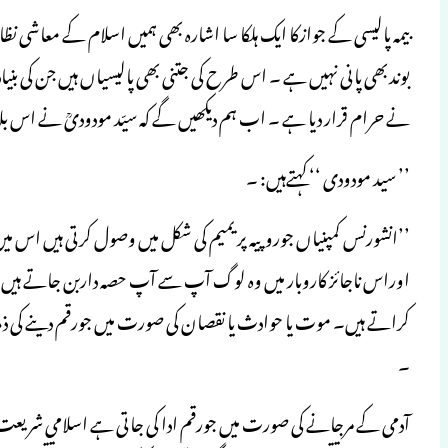
بیمہ پالیسی کے جوازکا ایک ہلکا سا اشارہ بھی ہمیں اسلام کے معاشی
بوندبھی پانی نہیں ہے ۔ اس طرح کی جتنی بھی پالیسیاں ہیں جن کی بنیاد 
نے حرام قرار دیا ہے ۔ اب ہم دیکھیں گے کہ سیّد مودودیؒ نے اس بلا
’’ سید مودودی ‘‘کہتےہیں: ۔
’’انشورنس کمپنیاں جوروپیہ پر یمیم کی شکل میں وصول کرتی ہیں اس م
اوراس ناجائز کاروبار میں وہ لوگ آپ سے آپ حصہ داربن جاتے ہیں جو
کراتے ہیں۔ موت یا حوادث یا نقصان کی صورت میں جورقم دینے کی ذمہ دا
۔
آدمی کے مرجانے کی صورت میں جورقم ادا کی جاتی ہے اسلامی شری