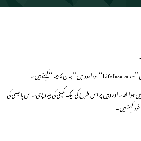
 ہیں۔
نہ ’’ لوئڈز‘‘ میں ہوا تھا۔اوروہیں پر اس طرح کی ایک کمپنی کی بنیاد پڑی۔اس پالیسی کی
خود کہتے ہیں۔