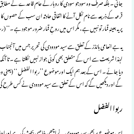
جاتی ۔ بلکہ صرف وہ سودجو سودی کا روبار کے عام قاعدے کے مطابق ہردا
قرعہ کے ذریعہ سے نام نکل آنے کا اتفاقی حادثہ ان سب کے حصوں کا س
پر یہ بعینہٖ قمار تونہیں ہے ، مگر اس میں روحِ قمار ضرور موجود ہے ۔‘‘ (رسائل و
یہ ہے انعامی بانڈز کے تعلق سے سید مودودی کی تحریر جس میں آنجنا
لہٰذا شریعت سے اس کے متعلق بھی کوئی جواز نہیں نکلتا ہے ۔ تا آ
دیا جائے ۔ اس کے بعد ہم ایک اورموضوع ’’ربوا الفضل ‘‘ (یعنی وہ ز
گے اور دیکھیں گے کہ اس کے تعلق سے سید مودودی نے کس طرح کی ر
ربوا الفضل
اس موضو ع پر بھی سید مودودی نے اچھی خاصی بحث کی ہے اوراحاد