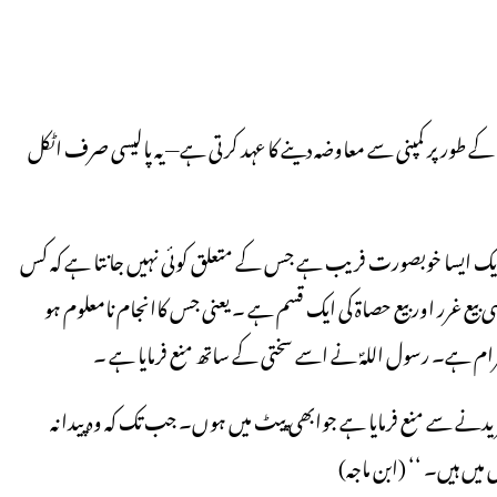
کے طور پر کمپنی سے معاوضـہ دینے کا عہد کرتی ہے— یہ پالیسی صرف اٹکل
 اورایک ایسا خوبصورت فریب ہے جس کے متعلق کوئی نہیں جانتا ہے کہ کس
یع غرر اور بیع حصاۃ کی ایک قسم ہے ۔ یعنی جس کاانجام نامعلوم ہو
حرام ہے۔ رسول اللہؐ نے اسے سختی کے ساتھ منع فرمایا ہے ۔
نے سے منع فرمایا ہے جوابھی پیٹ میں ہوں۔ جب تک کہ وہ پیدا نہ
یں ہیں۔ ‘‘ (ابن ماجہ)