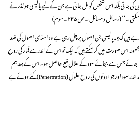
 نہیں کی جاتی بلکہ اس شخص کو مل جاتی ہے جن کے لیے پالیسی ہولڈر نے
۔‘‘ (رسائل ومسائل ۔ ص ۲۳۵۔ سوم)
 ہیں کہ بیمہ پالیسی جن اصول پر چل رہی ہے وہ اسلامی اصول کی ضد
ھوتہ اس صورت میں کر سکتے ہیں کہ ایک تواس کے اندر سےقمار کی روح
لگایا جائے جس سے بجائے سود کے حلال نفع حاصل ہو۔اس کے بعد ہم
ایک اورچیز جسے ’’انعامی بانڈز‘‘ کے نام سے مشہور کیا گیا ہے جس کے اندر سود اورجو ا دونوں کی روح حلول (Penertration)کئے ہوئے ہے