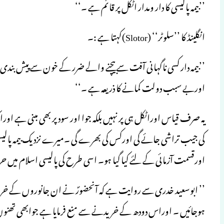
’’بیمہ پالیسی کا دار ومدار اٹکل پر قائم ہے ۔‘‘
انگلینڈ کا ’’سلوٹر‘‘ (Slotor)کہتا ہے :۔
’’بیمہ دار کسی ناگہانی آفت سے بیچنے والے ضرر کے خون سے پیش بندی 
اوربے سبب دولت کمانے کا ذریعہ ہے ۔‘‘
یہ صرف قیاس اوراٹکل ہی پر نہیں بلکہ جوا اور سود پر بھی مبنی ہے
کی جیب تراشی جائے گی اورکس کی بھرے گی ۔میرے نزدیک بیمہ پالیسی ب
اورقسمت آزمائی کے لئے کیا گیا ہو۔ اسی طرح کی پالیسی اسلام میں 
’’ ابوسعید خدری سے روایت ہے کہ آنحضورؐ نے ان جانوروں کے خرید
ہوجائیں ۔ اوراس دودھ کے خریدنے سے منع فرمایا ہے جوابھی تھنوں م