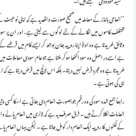
’’انعامی بانڈز کے معاملہ میں صحیح صورت واقعہ یہ ہے کہ اپنی نوعی
مختلف کاموں میں لگانے کے لئے لوگوں سے لیتی ہے ، اور ان پر سو
وثائق خریدتا ہے وہ اولاً اپنا روپیہ جان بوجھ کر ایسے کام میں قرضے کے 
ہے اسے در اصل وہ سود اکٹھا ہوکر ملتا ہے جوعام سودی معاملات میں فرداً ف
خریدتا ہے وہ مجرد قرض نہیں دیتا۔ بلکہ اس لالچ میں قرض دیتا ہے ک
ہی کی ہوتی ہے ۔
رابعاً جمع شدہ سود کی وہ رقم جوبصورتِ انعام دی جاتی ہے اسکا کسی وثی
انعامات نکلا کرتے ہیں ۔ فرق صرف یہ ہے کہ لاٹری میں انعام پانے 
کے ٹکٹوں کا روپیہ ایک انعام دار کومل جاتا ہے ۔ لیکن یہاں انعام 