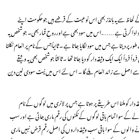
ت کے لحاظ سے یہ بانڈز بھی اس نوعیت کے قرضے ہیں جوحکومت اپنے
د ادا کرتی ہے …….اس میں سود بھی ہےاورروحِ قمار بھی۔ جوشخص یہ
طور پر دیتا ہے جس میں سود لگایا جاتا ہے ۔ ثانیاًجس کے نام پر انعام نکلتا
رداً ایک ایک وثیقہ دار کو دیا جاتا تھا ۔ ثالثاً جوشخص بھی یہ وثیقے
ہ اسے اصل سے زائد انعام ملے گا ۔ اس لئے اس میں نیت سودی لین دین
قہ دار کوملنا اس طریقے پر ہوتا ہے جس پر لاٹری میں لوگوں کے نام
والے کے سوا تمام باقی لوگوں کے ٹکٹوں کی رقم ماری جاتی ہے اور سب
پانے والوں کے سوا باقی سب وثیقہ داروں کی اصل رقم قرض نہیں ماری