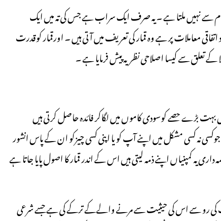
 نظام سے نہیں ملتا ہے ۔ یہ صرف ایک سراب ہے جس کی تہ میں ایک
اتفاقی معاملات پر ہے وہ قمار کی تعریف میں آتی ہیں ۔ اورقمار کوقدرت
 کے تعلق سے کیسا اصلاحی نظریہ پیش فرمایا ہے ۔
یں بہت بڑے حصے کوسودی کاموں میں لگاکر فائدہ حاصل کرتی ہیں
کسی نہ کسی مشکل میں اپنے آپ کو یا اپنی کسی چیزکو ان کے پاس انشور
ری یہ کمپنیاں اپنے ذمہ لیتی ہیں اس کے اندر قمار کا اصول پایا جاتا ہے
عت کی رو سے اس کی حیثیت سے مرنے والےکے ترکے کی ہے جسے شرعی