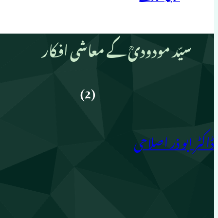
سیّد مودودیؒ کے معاشی افکار
(2)
ڈاکٹر ابو ذر اصلاحی