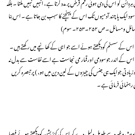
ئن کو اس کی دی ہوئی رقم قرض پر مدد کرتا ہے ، انہیں نہیں ملتا ۔ بلکہ
ود ایک یا چند آدمیوں تک اس کے پہنچنے کا سبب بن جاتا ہے ۔ اس بنا
مسائل ۔ ص ۲۵۲۔۲۵۳۔ سوم)
ب اس کے سسٹم کودیکھتے ہوئے اسے جو اہی کے کھانچے میں رکھتے ہیں ۔
نکہ اس کے اندر جوسودمی اورقمار می نجاست ہے اسے نفاست سے بدل نہ
یادتی جوایک ہی جنس کی چیزوں کے لین دین میں ہو، ) پر تبصرہ کریں
ہنمائی فرمائی ہے ۔
یث وغیرہ سے طویل دلیل دے کر اس کی کنڈیشن کودیکھتے ہوئے فیصلہ