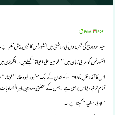
سیّد مودودیؒ کی تحریروں کی روشنی میں انشورنس کا تجزیہ پیش نظر ہے۔
انشورنس کوعربی زبان میں ’’التامین علی الحیاۃ ‘‘کہتےہیں ۔ انگریزی میں ’’Life Insurance‘‘اوراردو میں ’’جان کا بیمہ ‘‘کہتے
اس کا آغاز تقریباً۱۴۹۸ء کولندن کے ایک مشہور قہوہ خا
تمام تر بنیاد قیاس پر مبنی ہے ۔ جس کے متعلق یوروپین ماہر اقتصادیات 
’’لارڈ مانسفلیہ ‘‘ کہتا ہے :۔