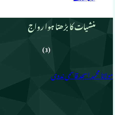
منشیات کا بڑھتا ہوا رواج
(3)
مولانا محمد اسجد قاسمی ندوی