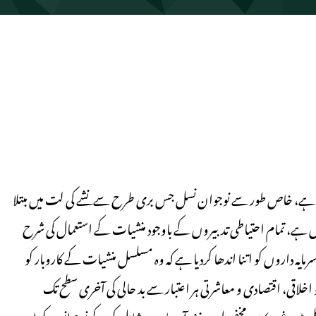
ا ہے، خاص طور سے نوجوان نسل جس بری طرح سے نشے کی لت میں مبتلا
ے، تمام احتیاطی تدبیروں کے باوجود منشیات کے استعمال کی شرح
ہ داروں کو اتنا اندھا کردیا ہے کہ وہ مسلسل منشیات کے کاروبار کو
خلاقی، اقتصادی و معاشرتی ہر اعتبار سے بد حالی کی آخری سطح تک
یٹ وغیرہ) میں مخفی طور پر نشہ آور مادے شامل کر کے نوجوانوں کو ان