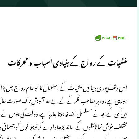
منشیات کے رواج کے بنیادی اسباب و محرکات
اس وقت پور ی دنیا میں منشیات کے استعمال کا جو عام رواج چل پڑ
ہورہی ہے، وہ ہر صاحب فکر کے لئے بے حد تشویش ناک صورت حال ہ
میں کمی کے بجائے مسلسل اضافہ ہوتا جارہا ہے، دولت کی ہوس نے سرمای
مختلف خوش نما ٹائٹلوں کے ساتھ بڑھاوا دے کر نوجوانوں کو جسمانی و ا
پہنچانے کے درپے ہوچکے ہیں، مختلف خورد و نوش کی چیزوں(مثلاً چاکل