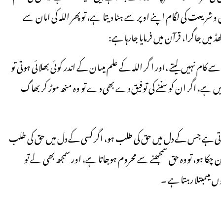
ریعت کی لگام اپنے اوپر سے ہٹا دیتا ہے، توپھر اللہ کی امان سے
 میں جاگرا، قرآن میں فرمایا جارہا ہے:
کام نہیں لیتے ،اور ا گر اللہ کے علم میںان کے اندر کوئی بھلائی ہوتی تو
یں ہے، اگر ان کو سننے کی توفیق دے بھی دے تو وہ منھ موڑ کر بھاگ
ں آتی ہے جس کے دل میں حق کی طلب ہو، اگر کسی کے دل میں حق کی طلب
 بن چکا ہو، تووہ حق سمجھنے سے محروم ہوجاتا ہے، اور سمجھ بھی لے تو
وں میںمبتلا رہتا ہے ۔