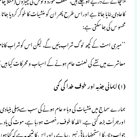
کاعادی بنایا جاتا ہے اوراس طرح پھر ان کو منشیات کا خوگر کردیا جاتا
محسو س کی جاسکتی ہے:
’’میری امت کے کچھ لوگ شراب پئیں گے، لیکن اس کوشراب کانام نہیں(
معاشرے میں نشے کی لعنت عام ہونے کے اسباب و محرکات کیا ہیں؟ ذیل
(۱) ایمانی جذبہ اور خوف خدا کی کمی
ہمارے سماج میں منشیات کی وباء عام ہونے کی سب سےپہلی بنیادی وجہ 
اورجرأت بڑھ گئی ہے، اللہ کا خوف رخصت ہورہا ہے، موت کی یاد س
جواب دہی کا استحضار باقی نہیں رہا ہے ، اور اس کا نتیجہ یہ ہے کہ 