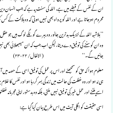
ان کے نفس کے قبضے میں ہے، اللہ کی سنت یہ ہے کہ جب انسان دین و ش
محروم ہوجاتا ہے اور اللہ کو پرواہ بھی نہیں ہوتی کہ وہ ہلاکت کے کس کھڈ
’’بلاشبہ اللہ کے نزدیک بدترین جانور وہ بہرے گونگے لوگ ہیں جو عقل سے 
وہ ان کو سننے کی توفیق دے دیتا،لیکن اب جب کہ ان میںبھلائی بھی نہ
جائیں گے۔‘‘ ( الانفال/ ۲۲-۲۳)
معلوم ہوا کہ حق کو سمجھنے اور اس پر عمل کی توفیق اسی کے حصہ می
ہی نہ ہو اور وہ غفلت کی حالت میں زندگی بسر کررہا ہو اور نفس کا غلام
اسے پلٹنے اور عمل خیر کی توفیق نہیں ملتی، بلکہ وہ بدستور اپنی مجرمانہ غفلت
اسی حقیقت کو اگلی آیت میں اس طرح بیان کیا گیا ہے: