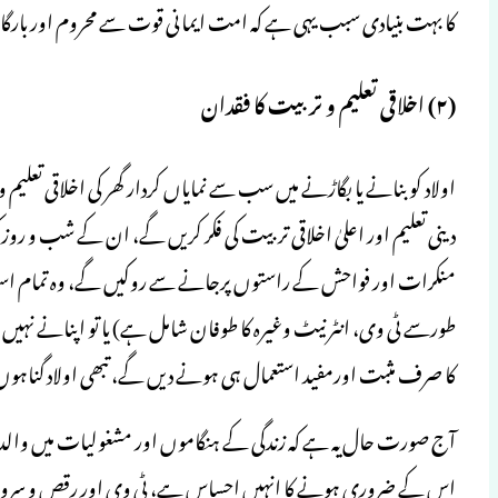
کا بہت بنیادی سبب یہی ہے کہ امت ایمانی قوت سے محروم اور بارگاہ 
(۲) اخلاقی تعلیم و تربیت کا فقدان
اولاد کو بنانے یا بگاڑنے میں سب سے نمایاں کردار گھر کی اخلاقی تعلیم و
دینی تعلیم اور اعلیٰ اخلاقی تربیت کی فکر کریں گے، ان کے شب و رو
منکرات اور فواحش کے راستوں پرجانے سے روکیں گے، وہ تمام اسبا
طورسے ٹی وی، انٹر نیٹ وغیرہ کا طوفان شامل ہے) یا تو اپنانے نہیں
کا صرف مثبت اورمفید استعمال ہی ہونے دیں گے، تبھی اولاد گناہوں
آج صورت حال یہ ہے کہ زندگی کے ہنگاموں اور مشغولیات میں والدین ک
اس کے ضروری ہونے کا انہیں احساس ہے، ٹی وی اور رقص و سرود کاک