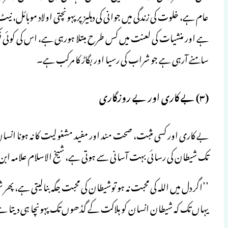
عام ہے، خلوت کی زندگی میں جوانی کی دہلیز پر پہونچتی اولاد موبائل، ن
ہے اور منشیات کی لعنت میں کس طرح مبتلا ہورہی ہے، اس کی کوئی فکر 
سامنے آرہی ہے جو شراب کی رسیا اور بگاڑ کا مرکب ہے۔
(۳) بے کاری اور بے روزگاری
بے کاری اور کسی مثبت، صحت مند اور مفید مشغولیت کا نہ ہونا انسان 
تک شیطان کی رسائی بہت آسانی سے ہوتی ہے، شیخ الاسلام علامہ ابن تیم
’’اگر دل میں اللہ کی محبت نہ ہو توشیطان کی محبت جگہ بنالیتی ہے، پھر شی
یہاں تک کہ شیطان انسان کو ہلاکت کے گڈھوں تک پہونچا ہی دیتا ہے