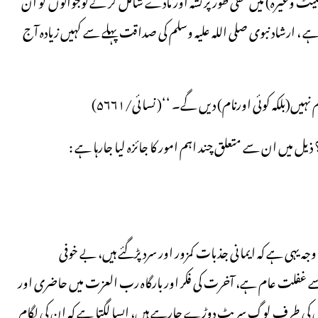
 ہے ، ارشاد نبوی صلی اللہ علیہ وسلم کی صداقت پہلے سے کہیں زیادہ آج
بلکہ کوئی اورنام) دیں گے۔ ‘‘( نسائی/۵۶۶۱)
 میں ان سے متعلق چند اہم امور کا جائزہ لیا جارہا ہے :
یہی ہے کہ ایمانی جذبات کمزور اور سرد پڑگئے ہیں، بے خوفی
ے غفلت عام ہے، آخرت کی فکر اور بارگاہ رب العزت میں حاضری اور
گناہوں کی طرف لوگ سرپٹ دوڑے جارہے ہیں، ایسا لگتا ہے کہ ان کی لگام