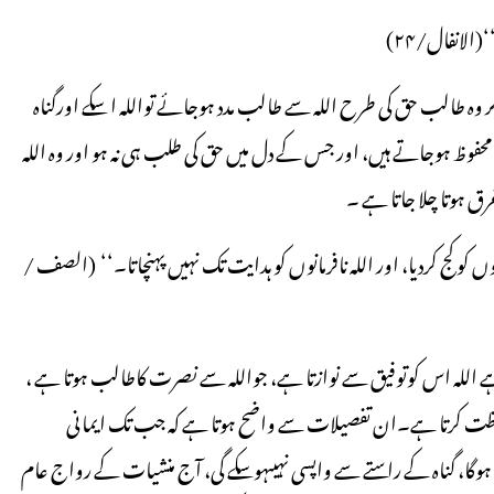
لانفال/۲۴)
ر وہ طالب حق کی طرح اللہ سے طالب مدد ہوجائے تواللہ ا سکے اورگناہ
حفوظ ہوجاتے ہیں، اور جس کے دل میں حق کی طلب ہی نہ ہو اور وہ اللہ
رق ہوتا چلا جاتا ہے ۔
 کو کج کردیا، اور اللہ نافرمانوں کو ہدایت تک نہیں پہنچاتا۔‘‘ (الصف /
 ہے اللہ اس کوتوفیق سے نوازتا ہے، جواللہ سے نصرت کاطالب ہوتا ہے ،
حفاظت کرتا ہے۔ان تفصیلات سے واضح ہوتا ہے کہ جب تک ایمانی
 ہوگا، گناہ کے راستے سے واپسی نہیںہوسکے گی، آج منشیات کے رواج عام