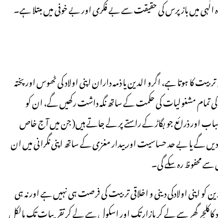
الٰہی میں باز پرس کی حقیقت سے بے فکری اور بے خوفی میں مبتلا ہے۔
 تربیت کا ہوتا ہے، اگرو الدین یا ذمہ داران اپنی اولاد کی ٹھوس اور پختہ
ز کی تمام مشغولیات کی حکمت کے ساتھ نگہ داشت رکھیں گے، ان کو
ب اور ذرائع جو بگاڑ کے راستے پر لے جاتے ہیں( جن میں آج خاص
 دیں گے یا بے حد حساسیت اور بیدار مغزی کے ساتھ اپنی نگرانی میں ان
 سے محفوظ رہ سکے گی۔
و اپنی اولادکی دینی و اخلاقی تربیت کی فرصت ہی نہیں ہے اور نہ ہی
لچر گھر سے لے کر بازار تک اور اسکول سے لے کر تقریبات تک بالکل