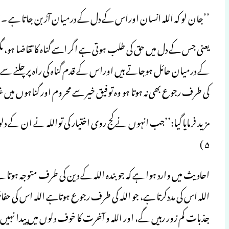
’’جان لو کہ اللہ انسان اوراس کے دل کے درمیان آڑ بن جاتا ہے ۔‘‘(ا
یعنی جس کے دل میں حق کی طلب ہوتی ہے اگر اسے گناہ کا تقاضا ہو، مگ
کے درمیان حائل ہوجاتے ہیں اوراس کے قدم گناہ کی راہ پر چلنے سے م
کی طرف رجوع بھی نہ ہوتا ہو وہ توفیق خیر سے محروم اور گناہوں میں غ
مزید فرمایا گیا:’’جب انہوں نے کج روی اختیار کی تواللہ نے ان کے دلوں
۵ )
احادیث میں وارد ہوا ہے کہ جو بندہ اللہ کے دین کی طرف متوجہ ہوتا
اللہ اس کی مددکرتا ہے، جو اللہ کی طرف رجوع ہوتاہے اللہ اس کی 
جذبات کم زور رہیں گے، اور اللہ و آخرت کا خوف دلوں میں پیدا نہیں