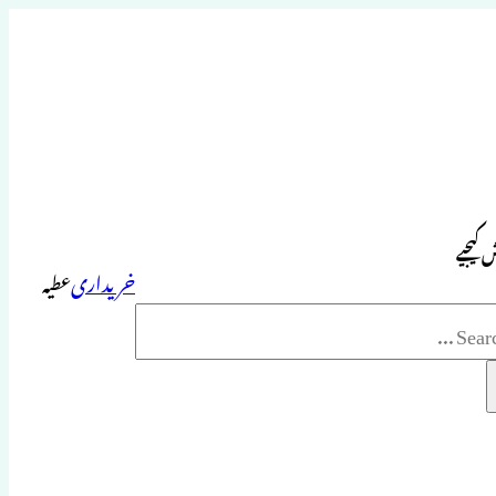
 کیجیے
خریداری
عطیہ
Sea