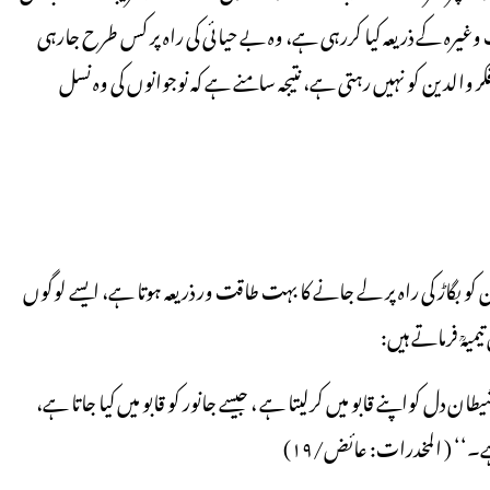
یٹ وغیرہ کے ذریعہ کیا کررہی ہے، وہ بے حیائی کی راہ پر کس طرح جارہی
والدین کو نہیں رہتی ہے، نتیجہ سامنے ہے کہ نوجوانوں کی وہ نسل
کو بگاڑ کی راہ پر لے جانے کا بہت طاقت ور ذریعہ ہوتا ہے، ایسے لوگوں
یہؒ فرماتے ہیں:
طان دل کواپنے قابو میں کرلیتا ہے ، جیسے جانور کو قابو میں کیا جاتا ہے،
۔‘‘ ( المخدرات: عائض/۱۹)