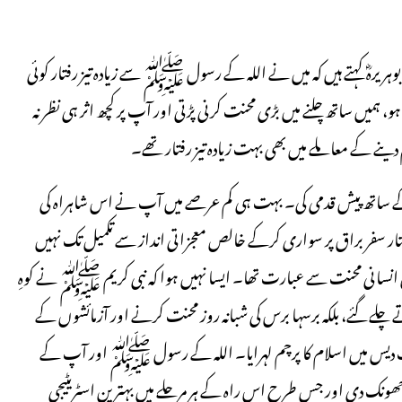
یرہؓ کہتے ہیں کہ میں نے اللہ کے رسول ﷺ سے زیادہ تیز رفتار کوئی
و، ہمیں ساتھ چلنے میں بڑی محنت کرنی پڑتی اور آپ پر کچھ اثر ہی نظر نہ
نے کے معاملے میں بھی بہت زیادہ تیز رفتار تھے۔
اتھ پیش قدمی کی۔ بہت ہی کم عرصے میں آپ نے اس شاہراہ کی
 رفتار سفر براق پر سواری کرکے خالص معجزاتی انداز سے تکمیل تک نہیں
مسلسل انسانی محنت سے عبارت تھا۔ ایسا نہیں ہوا کہ نبی کریم ﷺ نے کوہِ
 چلے گئے، بلکہ برسہا برس کی شبانہ روز محنت کرنے اور آزمائشوں کے
 عرب دیس میں اسلام کا پرچم لہرایا۔ اللہ کے رسول ﷺ اور آپ کے
ھونک دی اور جس طرح اس راہ کے ہر مرحلے میں بہترین اسٹریٹیجی