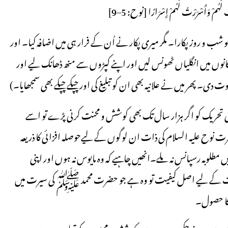
 روز پکارا۔ مگر میری پکار نے اُن کے فرار ہی میں اضافہ کیا۔ اور
انوں میں انگلیاں ٹھونس لیں اور اپنے کپڑوں سے منھ ڈھانک لیے اور
ت دی۔ پھر میں نے علانیہ بھی ان کو تبلیغ کی اور چپکے چپکے بھی سمجھایا۔)
تحریک کو اگر ہزار سال تک بھی کوشش و محنت کرنی پڑے تو اسے
نوح علیہ السلام کی ذات ان لوگوں کے لیےحوصلہ افزائی کا ذریعہ
 باوجود انھیں مطلوبہ رسپانس نہ ملے۔انھیں چاہیے کہ وہ مایوس نہ ہوں اور اپنی
مت کے لیے اصل کیفیت تو وہ ہے جو حضرت محمد ﷺ کی سیرت میں
ج کا حصول۔