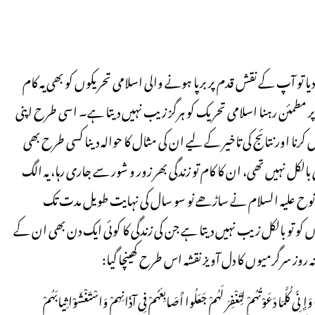
 آپ کے نقش قدم پر برپا ہونے والی اسلامی تحریکوں کو بھی یہ کام
ی پر مطمئن رہنا اسلامی تحریک کو ہرگز زیب نہیں دیتا ہے۔ اسی طرح اپنی
ا اور نتائج کی تاخیر کے لیے ان کی مثال کا حوالہ دینا کسی طرح بھی
ہیں تھی، ان کا کام تو زندگی بھر زور و شور سے جاری رہا، یہ الگ
ح علیہ السلام نے ساڑھے نو سو سال کی نہایت طویل مدت تک
 کو تو بالکل زیب نہیں دیتا ہے جن کی زندگی کا کوئی ایک دن بھی ان کے
روز سرگرمیوں کا دل آویز نقشہ اس طرح کھینچا گیا:
َ رَبِّ إِنِّی دَعَوْتُ قَوْمِی لَیلًا وَنَهَارًا (5) فَلَمْ یزِدْهُمْ دُعَائِی إِلَّا فِرَارًا (6) وَإِنِّی كُلَّمَا دَعَوْتُهُمْ لِتَغْفِرَ لَهُمْ جَعَلُوا أَصَابِعَهُمْ فِی آذَانِهِمْ وَاسْتَغْشَوْا ثِیابَهُمْ