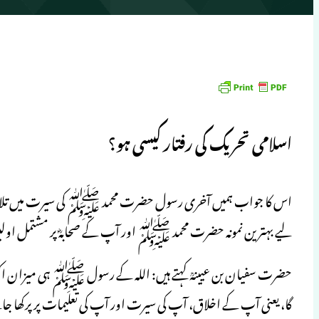
اسلامی تحریک کی رفتار کیسی ہو؟
اس کا جواب ہمیں آخری رسول حضرت محمد ﷺ کی سیرت میں تلاش کر
لیے بہترین نمونہ حضرت محمد ﷺ اور آپ کے صحابہؓ پر مشتمل اول
حضرت سفیان بن عیینہؒ کہتے ہیں: اللہ کے رسول ﷺ ہی میزان اکب
گا، یعنی آپ کے اخلاق، آپ کی سیرت اور آپ کی تعلیمات پر پرکھا 