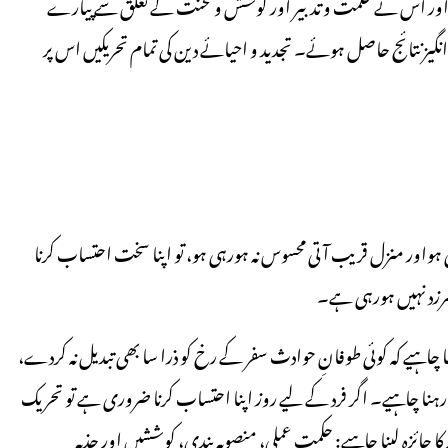
اور اس نے حکمت و تدبیر اور کوشش و محنت کے تعلق سے پیارے
نتائج حاصل ہوئے۔ تجدید و احیائے دین کی تمام تحریکیں اس پر
ی ہواور منزل قریب آتی محسوس نہ ہورہی ہو، تو اپنا سخت احتساب کرنا
 سرزد نہیں ہورہی ہے۔
چاہیے کہ کوئی طوفانِ حوادث سفر کے رخ کو ذرا سا بھی تبدیل نہ کردے،
رہنا چاہیے۔ اگر فرد کے لیے روز اپنا احتساب کرنا ضروری ہے تو تحریک
ائزہ لینا چاہیے: حکمت عملی، منصوبہ بندی، کوششیں اور جذبہ