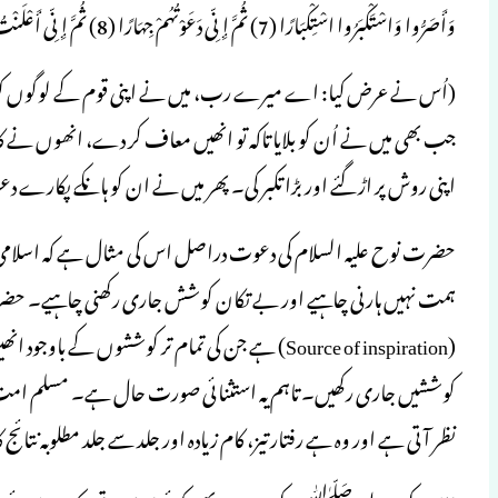
وَأَصَرُّوا وَاسْتَكْبَرُوا اسْتِكْبَارًا (7) ثُمَّ إِنِّی دَعَوْتُهُمْ جِهَارًا (8) ثُمَّ إِنِّی أَعْلَنْتُ لَهُمْ وَأَسْرَرْتُ لَهُمْ إِسْرَارًا [نوح: 5–9]
(اُس نے عرض کیا: اے میرے رب، میں نے اپنی قوم کے لوگوں کو شب و
جب بھی میں نے اُن کو بلایا تاکہ تو انھیں معاف کر دے، انھوں نے ک
اپنی روش پر اڑ گئے اور بڑا تکبر کی۔ پھر میں نے ان کو ہانکے پکارے دعو
حضرت نوح علیہ السلام کی دعوت دراصل اس کی مثال ہے کہ اسلامی 
ہمت نہیں ہارنی چاہیے اور بے تکان کوشش جاری رکھنی چاہیے۔ حضرت 
(Source of inspiration) ہے جن کی تمام تر کوششوں کے
کوششیں جاری رکھیں۔ تاہم یہ استثنائی صورت حال ہے۔ مسلم ا
نظر آتی ہے اور وہ ہے رفتار تیز، کام زیادہ اور جلد سے جلد مطلوبہ نتائ