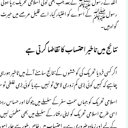
اللہ کے رسول ﷺ کے بعد جب بھی کوئی اسلامی تحریک برپا ہوئی 
رسولﷺ کے اسوے کو اختیار کیا، اسے قلیل عرصے میں حیرت انگیز 
گواہ ہیں۔
نتائج میں تاخیر احتساب کا تقاضا کرتی ہے
اگر کسی فرد یا تحریک کی کوششوں کے نتائج سامنے آنے میں تاخیر ہورہ
چاہیے کہ کہیں کوئی بڑی کم زوری لاحق تو نہیں ہے یا کوئی بڑی غلطی تو
اسلامی تحریک کو جہاں سمتِ سفر کے سلسلے میں چوکنا اور حساس رہنا 
اسی طرح اسلامی تحریک کو اپنی رفتار کے سلسلے میں بھی مطمئن نہیں 
کے لیے اور زیادہ ضروری ہے۔ احتساب میں خاص طور سے چار امور کا ج