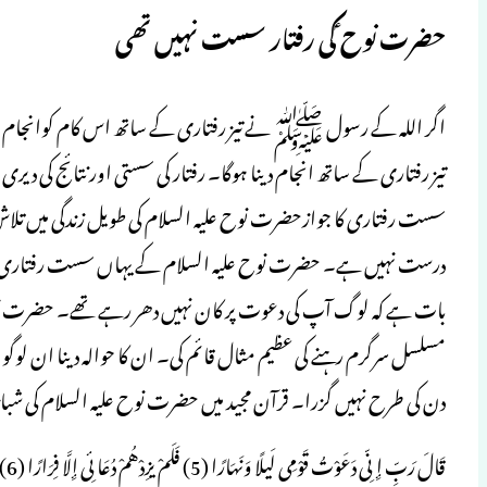
حضرت نوح ؑکی رفتار سست نہیں تھی
اگر اللہ کے رسول ﷺ نے تیز رفتاری کے ساتھ اس کام کوانجام دیا تو
تیز رفتاری کے ساتھ انجام دینا ہوگا۔ رفتار کی سستی اور نتائج کی دیر
سست رفتاری کا جوازحضرت نوح علیہ السلام کی طویل زندگی میں تلاش کرن
درست نہیں ہے۔ حضرت نوح علیہ السلام کے یہاں سست رفتاری بالکل ن
بات ہے کہ لوگ آپ کی دعوت پر کان نہیں دھر رہے تھے۔ حضرت نو
مسلسل سرگرم رہنے کی عظیم مثال قائم کی۔ ان کا حوالہ دینا ان لوگوں
دن کی طرح نہیں گزرا۔ قرآن مجید میں حضرت نوح علیہ السلام کی شبانہ 
قَال