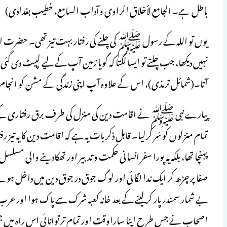
باطل ہے۔ الجامع لأخلاق الراوی وآداب السامع، خطیب بغدادی)
یوں تو اللہ کے رسول ﷺ کی چلنے کی رفتار بہت تیز تھی۔ حضرت ابوہر
نہیں دیکھا، جب چلتے تو ایسا لگتا کہ گویا زمین آپ کے لیے لپیٹ دی گئی ہ
آتا۔(شمائل ترمذی)، اس کے علاوہ آپ اپنی زندگی کے مشن کو انجام دی
پیارے نبی ﷺ نے اقامت دین کی منزل کی طرف برق رفتاری کے س
تمام منزلوں کو سَر کرلیا۔ قابل ذکر بات یہ ہے کہ اقامت دین کا یہ تیز
پہنچا تھا، بلکہ یہ پورا سفر انسانی حکمت و تدبیر اور تھکادینے والی 
صفا پر چڑھ کر ایک ندا لگائی اور لوگ جوق در جوق دین میں داخل ہوتے
بے شمار سمندر پار کرلینے کے بعد خانہ کعبہ شرک سے پاک ہوا اور
اصحاب نے جس طرح اپنا ساراوقت اور تمام تر توانائی اس راہ میں ج