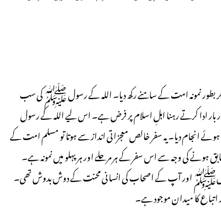
 بطور نمونہ امت کے سامنے رکھ دیا۔ اللہ کے رسول ﷺ کی سب
ار ادا کرتے رہنا اہلِ اسلام پر فرض ہے۔ اس لیے اللہ کے رسول
وئے انجام دیا۔ یہ سفر خالص معجزاتی انداز سے ہوتا تو مسلم امت کے
ق ہونے کی وجہ سے اس سفر کے ہر مرحلے اور ہر پہلو میں نمونہ ہے۔
رے رسولﷺ اور آپ کے اصحاب کی انسانی محنت کے دوش بدوش تھی۔
ر اتباع کا میدان موجود ہے۔