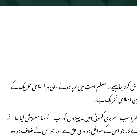
نا چاہیے۔ مسلم امت میں برپا ہونے والی ہر اسلامی تحریک کے
ین اسلامی تحریک ہے۔
ر (سب سے بڑی کسوٹی) ہیں۔ چیزوں کو آپ کے سامنے پیش کیا جائے
جائے گا، جو اس کے موافق ہو وہی حق ہے اور جو اس کے خلاف ہو وہ