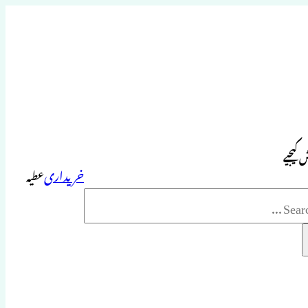
 کیجیے
خریداری
عطیہ
Sea