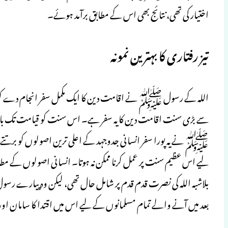
اختیار کی تھی، نتائج بھی اس کے مطابق برآمد ہوئے۔
تیز رفتاری کا بہترین نمونہ
اللہ کے رسول ﷺ نے اقامت دین کا ایک مکمل سفر انجام دے کر
سے بڑی سنت اقامت دین کا یہ سفر ہے۔ اس سنت کو قیامت تک بار ب
ﷺ نے یہ پورا سفر انسانی جدوجہد کے اعلی ترین اصولوں کو برتتے ہ
لیے اس عظیم سنت پر عمل کرنا ممکن نہ ہوتا۔ انسانی اصولوں کے مطاب
بلاشبہ اللہ کی نصرت قدم قدم پر شامل حال تھی، لیکن وہ پیا
بعد میں آنے والے تمام مسلمانوں کے لیے اس میں اقتدا کا سامان او