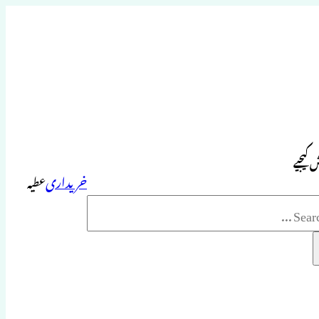
 کیجیے
خریداری
عطیہ
Sea