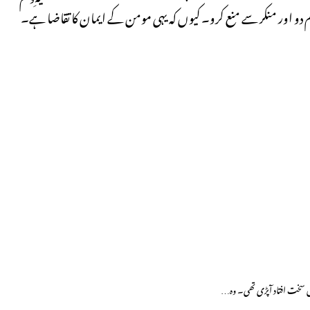
دو اور منکر سے منع کرو۔ کیوں کہ یہی مومن کے ایمان کا تقاضا ہے۔