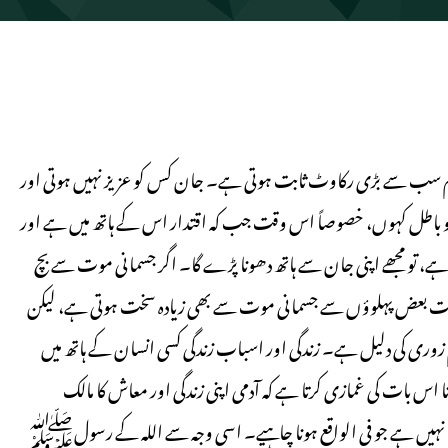
لعموم سب سے بڑی رکاوٹ ثابت ہوتی ہے۔ جان کس کو عزیز نہیں ہوتی اور
 کو باطل کہوں، خصوصاً اس وقت جب کہ اقتدار اس کے ہاتھ میں ہے اور
، تو مجھے اپنی جان سے ہاتھ دھونا پڑے گا۔ اگر جسمانی موت سے بچ
موت بعض پہلوؤں سے جسمانی موت سے بھی زیادہ سخت ہوتی ہے، لیکن
زوری کی دلیل ہے۔ زندگی اور اسباب زندگی کسی انسان کے ہاتھ میں
ا اس بات کی غمازی کرتا ہے کہ آدمی اپنی زندگی اور معاش کا مالک
بھروسا نہیں ہے جو فی الواقع ہونا چاہیے۔ اسی وجہ سے اللہ کے رسولﷺ