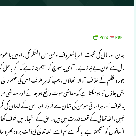
جان اور مال کی محبت ’امر بالمعروف و نہی عن المنکر‘کی راہ میں با
مال سے کون بے نیاز ہے! آدمی یہ سوچ کر سہم جاتا ہے کہ اگر باطل
جور و ظلم کے خلاف آواز اٹھاؤں، جب کہ ہر طرف اسی کی حکم رانی ہے
بھی جاؤں تو ہوسکتا ہے کہ معاشی موت واقع ہو جائے اور معاشی 
یہ خوف اور ہراسانی مومن کی شان سے فروتر اور اس کے ایمان کی کم 
نہیں، اللہ تعالیٰ کے قبضۂ قدرت میں ہیں۔ حق کے اظہار میں خوف کھان
انسانوں کو سمجھتا ہے، یا کم سے کم اسے اللہ تعالیٰ کی ذات پر وہ 