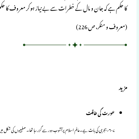
کا حکم ہے کہ جان و مال کے خطرات سے بے نیاز ہوکر معروف کا حکم 
(معروف و منکر، ص 226)
مزید
عورت کی طاقت
۶۰۷؍ہجری کی بات ہے۔عالم اسلام پرآشوب دور سے گزر رہا تھا۔ صلیبیوں کی شکل میں سخت افتاد آپڑی تھی۔ وہ…