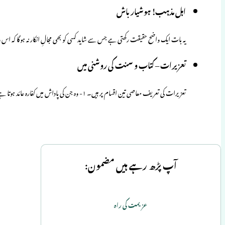
اہل مذہب! ہوشیار باش
یہ بات ایک واضح حقیقت رکھتی ہے جس سے شاید کسی کو بھی مجالِ انکار نہ ہوگا کہ 
تعزیرات – کتاب و سنت کی روشنی میں
تعزیرات کی تعریف معاصی تین اقسام پر ہیں۔ ۱- وہ جن کی پاداش میں کفارہ عائد ہوتا ہے ۔ ۲- وہ جن میں…
آپ پڑھ رہے ہیں مضمون:
عزیمت کی راہ