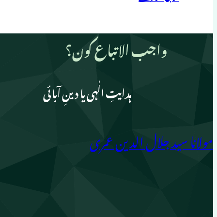
واجب الاتباع کون؟
ہدایتِ الٰہی یا دینِ آبائی
مولانا سید جلال الدین عمری