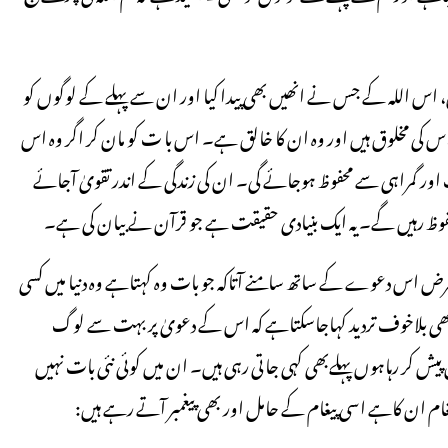
س اللہ کے جس نے انھیں بھی پیدا کیا اور ان سے پہلے کے لوگوں کو
س کی مخلوق ہیں اور وہ ان کا خالق ہے۔ اس با ت کو مان کر اگر وہ اس
ت اور گمراہی سے محفوظ ہوجائے گی۔ ان کی زندگی کے اندر تقویٰ آجائے
حفوظ رہیں گے۔ یہ ایک بنیادی حقیقت ہے جو قرآن نے بیان کی ہے۔
فرض اس دعوے کے ساتھ سامنے آتاکہ جو بات وہ کہتاہے وہ دنیا میں کسی
 بھی بلاخوف تردید کہاجاسکتاہے کہ اس کے دعویٰ پر بہت سے لوگ
ں پیش کر رہاہوں پہلےبھی کہی جاتی رہی ہیں۔ ان میں کوئی نئی بات نہیں
ان کاہے اسی پیغام کے حامل اور بھی پیغمبر آتے رہے ہیں: