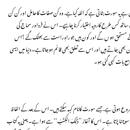
ٓتی ہے یہ سورت بتاتی ہے کہ اللہ کیاہے، وہ کن صفات کاحامل اور کن کن
اتھ کس طرح کارویہ اختیار کرنا چاہیے۔ اس نے فرداور سماج کی
کے مستحق ہو ں گے اور کون ہیں جو راہِ راست سے بھٹک گئے ؟اس
ان بھی جاتے ہیں اور اس سے تعلق بھی قائم ہوجاتاہے۔ دنیا میں ایسی
مع بات کہی گئی ہو۔
 شروع ہوتی ہے، جسے سورت کانام کہہ سکتے ہیں۔ اس کے بعد کے الفاظ
 پڑتا ہے۔ اس کا آغاز ’’ذٰلِکَ الْکِتٰبُ‘‘ سے ہوا ہے۔ یعنی یہ کتاب