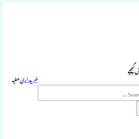
 کیجیے
خریداری
عطیہ
Sea