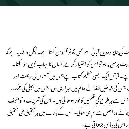
ی بناپر وہ دین آبائی سے بھی لگائومحسوس کرتا ہے۔ لیکن واقعہ یہ ہے کہ
ایت پر مبنی نہ ہو تو اُس کو اختیار کرکے اِنسان کامیاب نہیں ہوسکتا۔
ید ہے۔ قرآن ایک ایسی عظیم کتاب ہے جس میں آسمان کی رفعت اور
 اور جس کی شاخیں فضائے عالم میں لہرارہی ہیں، جس میں بجلی کی چمک،
ہے، جس سے ہرطرح کی ظلمتیں کافور ہوجاتی ہیں۔ اس کی تعریف و توصیف
 کی جائے وہ اصل سے کم ہی ہوگی۔ اس کے بارے میں ہرتحقیق نئی تحقیق
 اور اس کی پیاس بڑھاتی ہے۔