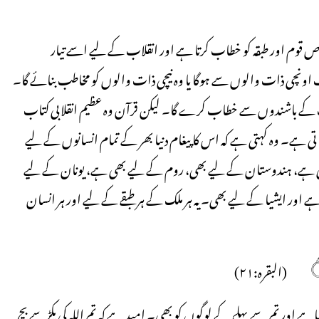
 خاص قوم اور طبقہ کو خطاب کرتا ہے اور انقلاب کے لیے اسے تیار
اونچی ذات والوں سے ہوگا یا وہ نیچی ذات والوں کو مخاطب بنائے گا۔
لک کے باشندوں سے خطاب کرے گا۔ لیکن قرآن وہ عظیم انقلابی کتاب
ی ہے۔ وہ کہتی ہے کہ اس کا پیغام دنیا بھر کے تمام انسانوں کے لیے
 ہے، ہندوستان کے لیے بھی، روم کے لیے بھی ہے، یونان کے لیے
 اور ایشیا کے لیے بھی۔ یہ ہر ملک کے ہر طبقے کے لیے اور ہر انسان
 اور تم سے پہلے کے لوگوں کو بھی۔ امید ہے کہ تم اللہ کی پکڑسے بچ