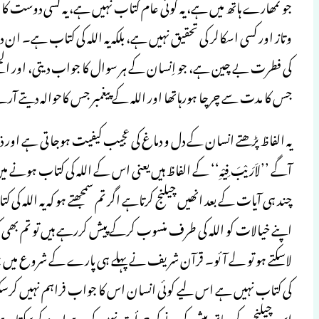
جو تمھارے ہاتھ میں ہے، یہ کوئی عام کتاب نہیں ہے، یہ کسی دوست کا خط
وتاز اور کسی اسکالر کی تحقیق نہیں ہے، بلکہ یہ اللہ کی کتاب ہے۔ 
کی فطرت بے چین ہے، جو اِنسان کے ہر سوال کا جواب دیتی، اور الجھ
جس کا مدت سے چرچا ہورہاتھا اور اللہ کے پیغمبر جس کاحوالہ دیتے آر
یہ الفاظ پڑھتے انسان کے دل و دماغ کی عجیب کیفیت ہوجاتی ہے اور ذ
آگے ’’لاَرَیْبَ فِیْہِ‘‘ کے الفاظ ہیں یعنی اس کے اللہ کی کتاب ہون
چند ہی آیات کے بعد انھیں چیلنج کرتاہے اگر تم سمجھتے ہو کہ یہ اللہ 
اپنے خیالات کو اللہ کی طرف منسوب کرکے پیش کررہے ہیں تو تم بھی 
لاسکتے ہو تو لے آئو۔ قرآن شریف نے پہلے ہی پارے کے شروع میں جو
کی کتاب نہیں ہے اس لیے کوئی انسان اس کا جواب فراہم نہیں کرسکت
اس چیلنج کے ساتھ پیش کرنے کی جرأت نہیں کی ہے اور نہ کرسکتا ہ