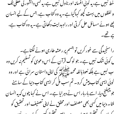
 نہیں ہے، یہ کوئی افسانہ اور ناول نہیں ہے، یہ کسی دانشور کی عقلی تگ
ان دو لفظوں میں بہت کچھ کہاگیاہے۔ یہ وہ کتاب ہے، جس کے لیے انسان
ے ہوئے مسائل حل کرتی اور راہِ ہدایت دکھاتی ہے۔ یہ وہ کتاب ہے،
ہے تھے۔
را سنجیدگی سے غور کریں تو جسم پر رعشہ طاری ہونے لگتاہے۔
ے میں کوئی شک نہیں ہے۔ جو لوگ قرآن کے اس دعویٰ کو تسلیم نہ کریں وہ
کی کتاب نہیں ہے بلکہ نعوذباللہ محمدﷺ کی اپنی داستان سرائی ہے اور وہ
کوئی ایسی کتاب پیش کرو۔ تم سب مل کر ایسی کتاب دنیا کے سامنے
 چیلنج دیا، اسے باربار اس نے دہرایا ہے۔ اس نے کہا چوں کہ یہ انسان
ا۔ دنیا میں کسی بھی مصنف اور محقق نے اپنی تصنیف اور تحقیق کو
ے کہ اس کی تحقیق لاجواب ہے۔ ایسی تحقیق کسی کے بس میں نہیں