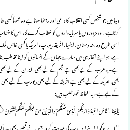
دنیا میں جو شخص کسی انقلاب کا داعی اور رہنما ہوتا ہے وہ عموماً کسی
کرتاہے۔ وہ مزدوروں یا سرمایہ داروں کو خطاب کرے گا، اس کا خطاب 
اسی طرح وہ ہندوستان، ایشیا، افریقہ، یورپ، امریکہ یا کسی خاص م
ہے، جو اپنے آغاز ہی میں سارے جہاں کے انسانوں کو اپنا مخاطب بنات
ہے۔ یہ عرب کے لیے بھی ہے عجم کے لیے بھی، ایران کے لیے بھی
بھی، امریکہ کے لیے بھی ہے افریقہ کے لیے بھی، یورپ کے لیے بھی ہے
کے لیے ہے۔ یہ الفاظ غورطلب ہیں:
يٰٓاَيُّہَا النَّاسُ اعْبُدُوْا رَبَّكُمُ الَّذِىْ خَلَقَكُمْ وَالَّذِيْنَ مِنْ قَبْلِكُمْ لَعَلَّكُمْ تَتَّقُوْنَ۝ (البقرہ:۲۱)
’’اے لوگو! اپنے اس رب کی عبادت کرو، جس نے تمھیں بھی پیدا کیاہے