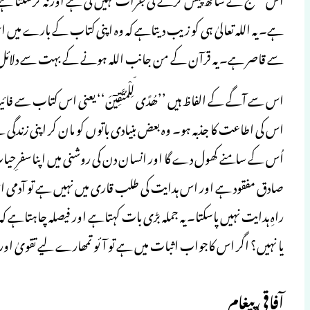
ہے۔ یہ اللہ تعالیٰ ہی کو زیب دیتاہے کہ وہ اپنی کتاب کے بارے میں 
سے قاصر ہے۔ یہ قرآن کے من جانب اللہ ہونے کے بہت سے دلائ
اس سے آگے کے الفاظ ہیں ’’ھُدًی لِّلْمُتَّقِیٓنَ‘‘ یعنی اس کتاب سے 
اس کی اطاعت کا جذبہ ہو۔ وہ بعض بنیادی باتوں کو مان کر اپنی زندگی 
اُس کے سامنے کھول دے گا اور انسان دن کی روشنی میں اپناسفرِحیات
صادق مفقود ہے اور اس ہدایت کی طلب قاری میں نہیں ہے تو آدمی 
راہِ ہدایت نہیں پاسکتا۔ یہ جملہ بڑی بات کہتاہے اور فیصلہ چاہتاہ
یا نہیں؟ اگر اس کاجواب اثبات میں ہے تو آئو تمھارے لیے تقویٰ اور 
آفاقی پیغام