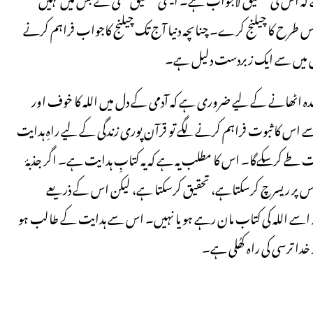
اس طرح کا چیلنج کرے۔ چناںچہ دنیا آج تک چیلنج کاجواب فراہم کرنے
ل میں سے ایک زبردست دلیل ہے۔
فائیدہ اٹھانے کے لیے ضروری ہے کہ آدمی کے دل میں اللہ کا خوف اور
سے اس کا ثبوت فراہم کرنے لگے تو قرآن پوری زندگی کے لیے راہِ ہدایت
 طے کرسکےگا۔ اس کا مطلب یہ ہے کہ یہ کتابِ ہدایت ہے۔ اگر جذبۂ
اس پر ریسرچ کرسکتاہے، تحقیق کرسکتا ہے، لیکن اس کے ذریعے
ے کہ اسے اللہ کی کتاب مان رہے ہو یا نہیں۔ اس سے ہدایت کے طالب ہو
خدا ترسی کی راہ کھُلی ہے۔