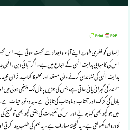
اِنسان کو فطری طورپر اپنے آباء واجداد سے محبت ہوتی ہے۔ اس محبت ک
اس کی کامیابی ہدایت الٰہی کے اتباع میں ہے۔ اگر آبائی دین ، الٰہی ہد
ہدایت الٰہی کی نشاندہی کرنے والی مستند اور محفوظ کتاب، قرآن مج
سمندر کی گہرائی پائی جاتی ہے، جس کی جڑیں پاتال تک پہنچی ہوئی ہیں
بادل کی کڑک اور آفتاب و ماہتاب کی تابانی ہے۔ یہ وہ نورِ حیات 
میں جو کچھ بھی کہاجائے اور اس کی تعلیمات کی جتنی کچھ بھی توضیح
کادروازہ کھولتی ہے۔ یہ گنجینۂ معارف ہے۔ یہ علم کی طلب پیدا کرتی