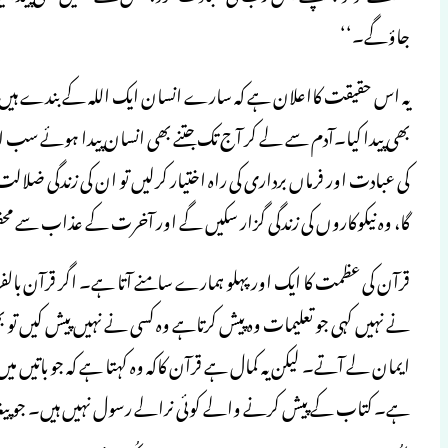
جاؤگے۔‘‘
یہ اس حقیقت کااعلان ہے کہ سارے انسان ایک اللہ کے بندے ہیں، ا
بھی پیدا کیا۔آدم سے لے کر آج تک جتنے بھی انسان پیدا ہوئے سب ا
کی عبادت اور فرماں برداری کی راہ اختیار کرلیں تو ان کی زندگی ضلال
گا، وہ نیکوکاروں کی زندگی گزار سکیں گے اور آخرت کے عذاب سے م
قرآن کی عظمت کا ایک اور پہلو ہمارے سامنے آتا ہے۔ اگر قرآن بال
نے نہیں کہی جو تعلیمات وہ پیش کرتاہے وہ کسی نے نہیں پیش کیں تو
ایمان لے آتے۔ لیکن یہ کمال ہے قرآن کاکہ وہ کہتا ہے کہ جو باتیں می
ہے۔ کتاب کے پیش کرنے والے کوئی نرالے رسول نہیں ہیں۔ جو پیغام 