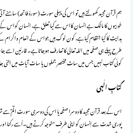
ہم قرآن مجید کھولتے ہیں تو اس کی پہلی سورت (سورۂ فاتحہ) سامنے ا
خوبیوں کا مالک ہے انسان کااس سے کیا تعلق ہے، انسان کواس کے س
ہدایت کا کیا انتظام کیاہے، کون لوگ ہیں جواس کے انعام واکرام 
طرح پہلے ہی صفحہ میں اللہ تعالیٰ کا تعارف ہوجاتاہے۔ قارئین اسے ج
کوئی کتاب نہیں جس میں سات مختصر جملوں یا سات آیات میں اتنی جا
کتابِ الٰہی
اس کے بعد قرآن مجید کا دوسرا صفحہ یا اس کی دوسری سورت الٓمٓ سے
پوری شدت سے اِنسان کو اپنی طرف متوجہ کرتے ہیں۔اُسے رکنا اور سوچنا