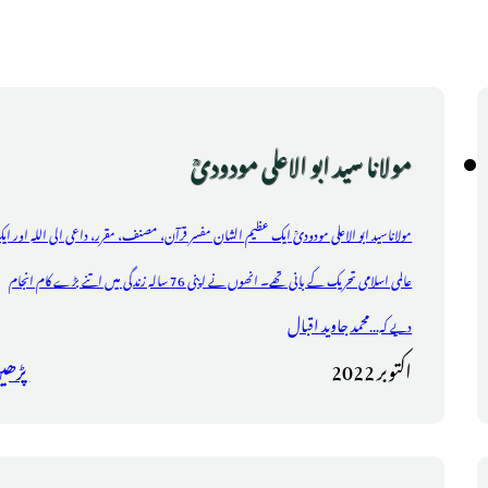
مولانا سید ابو الاعلی مودودیؒ
مولاناسید ابو الاعلی مودودیؒ ایک عظیم الشان مفسر قرآن، مصنف، مقرر، داعی الی اللہ اور ای
عالمی اسلامی تحریک کے بانی تھے۔ انھوں نے اپنی 76 سالہ زندگی میں اتنے بڑے کام انجام
محمد جاوید اقبال
دیے کہ...
اکتوبر 2022
پڑھی