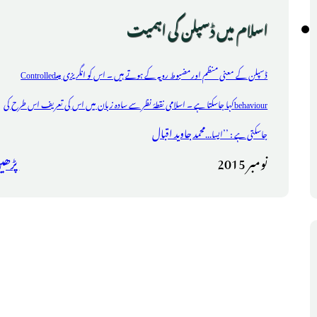
اسلام میں ڈسپلن کی اہمیت
ڈسپلن کے معنی منظم اورمضبوط رویہ کے ہوتے ہیں ۔ اس کو انگریزی میںــControlled
behaviourکہا جاسکتا ہے ۔ اسلامی نقطۂ نظر سے سادہ زبان میں اس کی تعریف اس طرح کی
محمد جاوید اقبال
جاسکتی ہے : ’’ایسا...
نومبر 2015
پڑھی