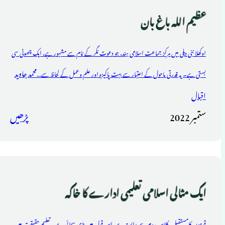
عظیم اللہ باغ بان
اوکھلا نئی دہلی میں مرکز جماعت اسلامی ہند، جو دعوت نگر کے نام سے مشہور ہے، ایک چھوٹی سی
محمد جاوید
بستی ہے۔ یہ قدرتی ماحول کے اعتبار سے بہت پاکیزہ اور علم وعمل کے لحاظ سے...
اقبال
ستمبر 2022
پڑھیں
ایک مثالی اسلامی تعلیمی ادارے کا خاکہ
قوموں کامستقبل، کلاس روم سے وابستہ ہے، اس قول میں بڑی سچائی ہے۔ تعلیم حقیقت میں