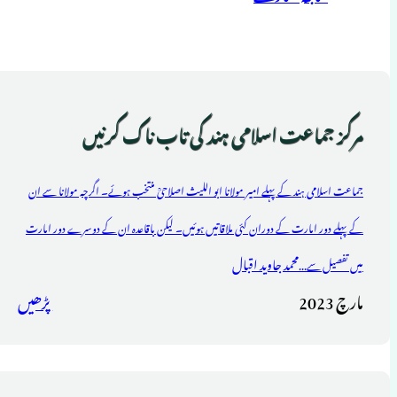
مرکز جماعت اسلامی ہند کی تاب ناک کرنیں
جماعت اسلامی ہند کے پہلے امیر مولانا ابو اللیث اصلاحیؒ منتخب ہوئے۔ اگرچہ مولانا سے ان
کے پہلے دور امارت کے دوران کئی ملاقاتیں ہوئیں۔ لیکن باقاعدہ ان کے دوسرے دور امارت
محمد جاوید اقبال
میں تفصیل سے...
مارچ 2023
پڑھیں