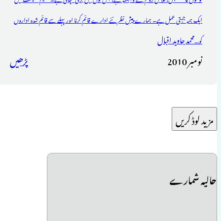
ایک ہمہ جہتی عمل ہے۔ ہمارے پیش نظر نئے ادارے قائم کرنا اور پہلے سے قائم شدہ اداروں
محمد جاوید اقبال
کو...
نومبر 2010
پڑھیں
مزید لوڈ کریں
حالیہ شمارے