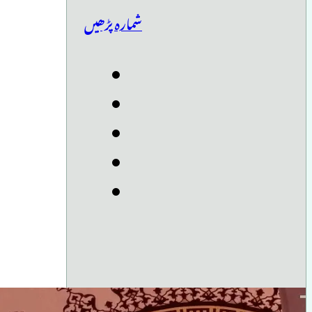
شمارہ پڑھیں