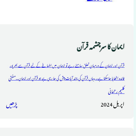
ایمان کا سرچشمہ قرآن
قرآن اور ایمان کے درمیان تعلق سامنے رہے تو ایمان میں اضافے کے لیے قرآن سے بھرپور
مفتی
فائدہ اٹھایا جاسکتا ہے۔ یہاں قرآن کی چند آیات پیش کی جا رہی ہے جو قرآن اور ایمان...
کلیم رحمانی
اپریل 2024
پڑھیں