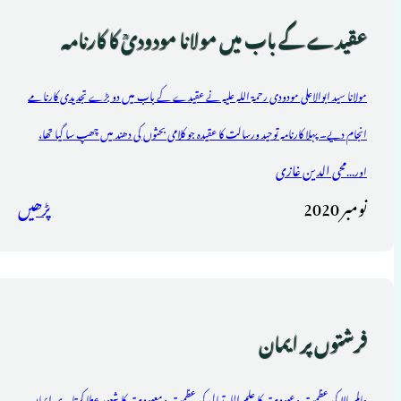
عقیدے کے باب میں مولانا مودودیؒ کا کارنامہ
مولانا سید ابوالاعلی مودودی رحمۃ اللہ علیہ نے عقیدے کے باب میں دو بڑے تجدیدی کارنامے
انجام دیے۔ پہلا کارنامہ توحید ورسالت کا عقیدہ جو کلامی بحثوں کی دھند میں چھپ سا گیا تھا،
محی الدین غازی
اور...
نومبر 2020
پڑھیں
فرشتوں پر ایمان
عالم بالا کی عظمت وعبودیت کا علم اللہ تعالی کی عظمت ومعبودیت کا شعور عطا کرتا ہے ایمان