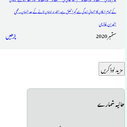
محی
کے تمام ارکان کا انسانی زندگی سے گہرا تعلق ہے، اللہ پر ایمان لانے کے بعد انسان...
الدین غازی
ستمبر 2020
پڑھیں
مزید لوڈ کریں
حالیہ شمارے