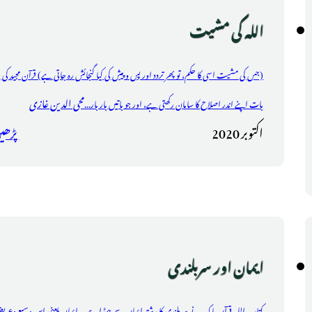
اللہ کی مشیت
(جس کی مشیت اسی کا حکم، تو پھر تردد اور پس وپیش کی کیا گنجائش رہ جاتی ہے) قرآن مجید کی ہ
محی الدین غازی
بات اپنے اندر اصلاح کا سامان رکھتی ہے، اور جو باتیں بار بار...
اکتوبر 2020
پڑھی
ایمان اور سربلندی
کتاب اللہ قرآن پاک نے سربلندی کا رشتہ ایمان سے جوڑا ہے ۔ ایمان یعنی اِس وسیع وعر