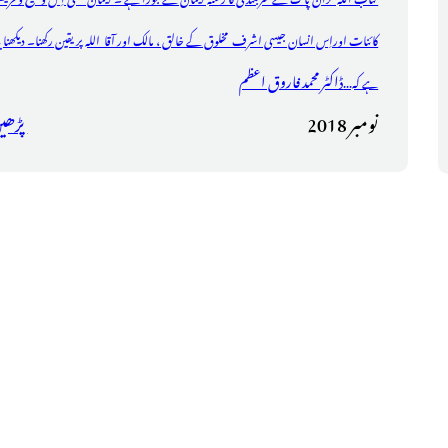
کائنات اوراِس انسان جیسی اشرف مخلوق کے خالق ، مالک اور آقا اللہ پر یقین رکھنا۔ دیکھنا ی
ڈاکٹر محمد فاروق اعظم
ہے کہ...
نومبر 2018
پڑھی