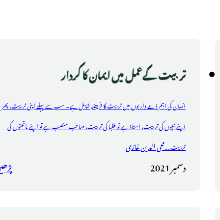
تربیت کےعمل میں ایمان کا کردار
انسان کی اہم ذمے داریوں میں تربیت کا فریضہ شامل ہے۔ سب سے پہلے اپنی تربیت، پھر
اپنے بچوں کی تربیت، استاذ ہے تو طلبا کی تربیت، صاحب منصب ہے تو اپنے ماتحتوں کی
محی الدین غازی
تربیت،...
دسمبر 2021
پڑھی