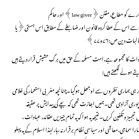
’’ایک پورا انظام زندگی اور مکمل ضابطہ حیات جس میں ایک ہستی یا ادارے کو مطاع،مقنن ﴿law giver﴾ اور حاکم
زا کے خوف سے اس کے عطا کردہ قانون اور ضابطے کے مطابق اس ہستی﴿یا
 دین ص:۷۶و۷۷﴾
عبادات کا مجموعہ ہے،امت مسلمہ کے حق میں برگ حشیش قرار دیتے ہیں
یتے ہوئے لکھتے ہیں:
صور ہی ہماری نظروں سے اوجھل ہوگیا۔چنانچہ مغربی استعمار کی غلامی
 پوری آزادی تھی۔ہمیں اجازت تھی کہ بچے کی پیدایش پر عقیقہ
ز و تکفین کریں۔ نتیجہ یہ ہوا کہ یہ تمام چیزیں عقائد، عبادات ،
 سماجی،معاشی اور سیاسی نظام برقرار نہ رہا،لہٰذا اسلام کے یہ پہلو