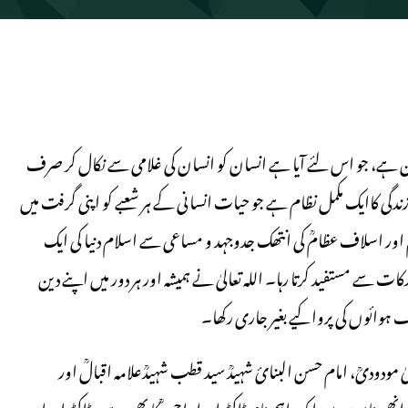
ہ دین ہے، جو اس لئے آیا ہے انسان کو انسان کی غلامی سے نکال کر صرف
گی کاایک مکمل نظام ہے جو حیات انسانی کے ہر شعبے کو اپنی گرفت میں
اور اسلاف عظامؒ کی انتھک جدوجہد و مساعی سے اسلام دنیا کی ایک
ے مستفید کرتا رہا۔ اللہ تعالیٰ نے ہمیشہ اور ہر دور میں اپنے دین
لف ہوائوں کی پروا کیے بغیر جاری رکھا۔
ٰ مودودیؒ، امام حسن البنائ شہیدؒ سید قطب شہیدؒعلامہ اقبالؒ اور
ھی ناموں میں ایک اہم نام ڈاکٹر اسرار احمد ؒ کا بھی ہے۔ڈاکٹر اسرار