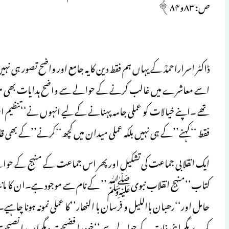
ص: ۸۳و۸۴﴾
ڈاکٹر اسراراحمدؒ کے یہاں ہم فقط دین کا یہ جامع اور واضح تصور ہی ن
اسے معاشرے میں غالب کرنے کے حوالے سے واضح ہدایات بھی موجود ہیں۔
تھے ۔اپنے خیالات کو عملی جامہ پہنانے کے لیے انہوں نے‘‘تنظیم اسلامی
فقط ‘‘کہنے’’کے ہی نہیں بلکہ عملی میدان میں کچھ‘‘کرنے’’کے بھی قا
ایک انقلابی جماعت کی تشکیل اور پھر اس جماعت کے منہج کے حوالے
کتاب‘‘منہج انقلاب نبویﷺ’’ کے نام سے موجود ہے۔ان کا ماننا ہے
حامل اور‘‘رھبان بااللیل و فرسان با النھار’’کا عملی نمونہ ہونا چاہیے۔
کرے مگر اپنی ذات کے حوالے سے ‘‘خود را فضیحت دیگراں را نصیحت’