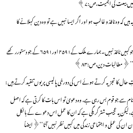
ں بیعت کی اہمیت،ص:۷﴾
ہیں کہ وہ نافذ و غالب ہو اور اگر ایسا نہیں ہے تو وہ دین کہلانے کا
’’یہ دین اپنا نفاذ اور غلبہ چاہتا ہے۔وہ دستور اور قانون بے معنیٰ ہے جوکہیں نافذ نہیں۔ہمارے ملک کے۴۵۹۱ اور۶۵۹۱ کے جو دستورر کھے
ہیں’’ ﴿مطالبات دین،ص:۸۳﴾
 حال کا تجزیہ کرتے ہوئے اس کی دورخی پالیسی پر یوں تنقید کرتے ہیں :
کے نام سے جو قوم بس رہی ہے، وہ دعویٰ تو اس بات کا کرتی ہے کہ اصل
کن یہ عجیب شتر گربگی ہے کہ ان کا عمل اس دعوے کے بالکل
 کی عملی و اجتماعی زندگی میں کہیں نظر نہیں آتا‘‘﴿ایضاً