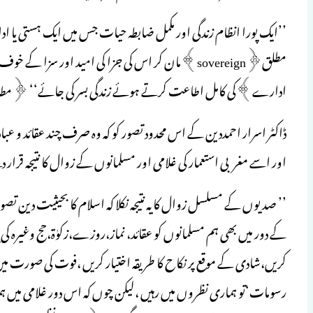
مطلق﴿sovereign﴾مان کر اس کی جزا کی امید اور س
ادارے﴾کی کامل اطاعت کرتے ہوئے زندگی بسر کی جائے‘‘ ﴿مطالبات
ڈاکٹر اسرار احمددین کے اس محدود تصور کو کہ وہ صرف چند عقائد و 
اور اسے مغربی استعمار کی غلامی اور مسلمانوں کے زوال کا نتیجہ قرار د
’’ صدیوں کے مسلسل زوال کا یہ نتیجہ نکلا کہ اسلام کا بحیثیت دین ت
کے دور میں بھی ہم مسلمانوں کو عقائد، نماز،روزے،زکوٰۃ،حج وغیرہ کی
کریں،شادی کے موقع پر نکاح کا طریقہ اختیار کریں ،فوت کی صورت میں تجہی
رسومات‘تو ہماری نظروں میں رہیں ،لیکن چوں کہ اس دور غلامی میں ہمارا