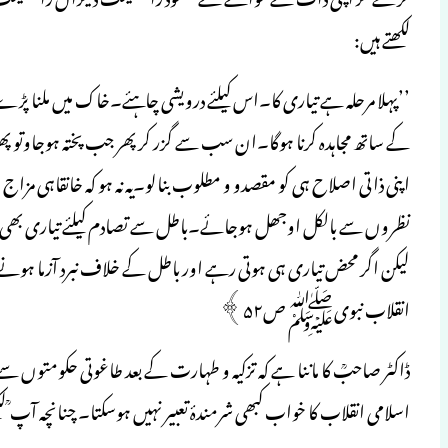
لکھتے ہیں:
’’پہلا مرحلہ ہے تیاری کا۔اس کیلئے درویشی چاہئے۔خاک میں ملنا پڑے
کے ساتھ مجاہدہ کرنا ہوگا۔ان سب سے گزر کر پھر جب پختہ ہوجاوتو پھ
اپنی ذاتی اصلاح ہی کو مقصدو و مطلوب بنالو۔یہ نہ ہو کہ خانقاہی مزاج ہی
نظروں سے بالکل اوجھل ہوجائے۔باطل سے تصادم کیلئے تیاری بھی 
لیکن اگر محض تیاری ہی ہوتی رہے اور باطل کے خلاف نبرد آزما ہونے 
انقلاب نبویﷺ ص۵۲﴾
ڈاکٹر صاحبؒ کا ماننا ہے کہ تزکیہ و طہارت کے بعد طاغوتی حکومتوں سے ت
اسلامی انقلاب کا خواب کبھی شرمندۂ تعبیر نہیں ہوسکتا۔ چنانچہ آپ ؒ لکھ