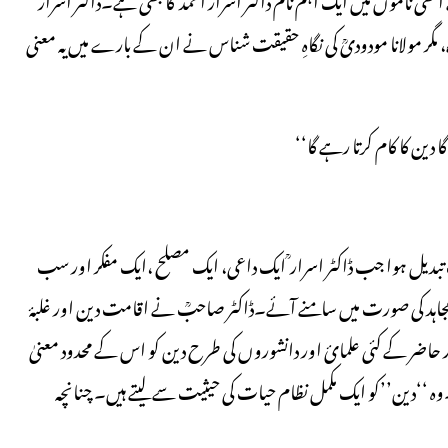
 مولانا مودودیؒ کی نگاہِ حقیقت شناس نے ان کے بارے میں یہ معنی
ین کا کام کرتا رہے گا‘‘
بدیل ہوا جب ڈاکٹر اسرار ؒ ایک داعی، ایک مصلح ،ایک مفکر اور سب
اہد کی صورت میں سامنے آئے۔ڈاکٹر صاحبؒ نے اقامت دین اور غلبۂ
ہ دور حاضر کے کئی علمائ اور دانشوروں کی طرح دین کو اس کے محدود معنیٰ
ے۔وہ ‘‘دین’’کو ایک مکمل نظام حیات کی حیثیت سے لیتے ہیں۔ چنانچہ