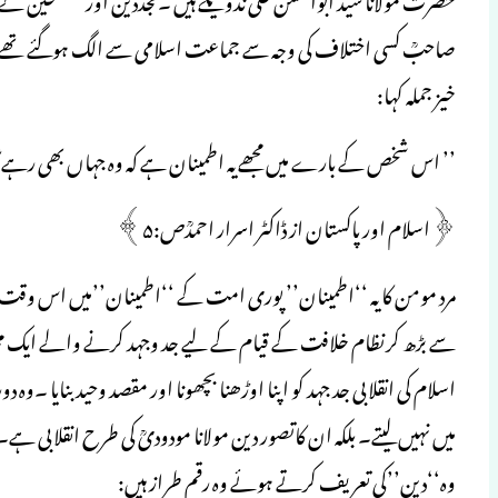
صاحبؒ کسی اختلاف کی وجہ سے جماعت اسلامی سے الگ ہوگئے تھے، مگر
خیز جملہ کہا:
’’ اس شخص کے بارے میں مجھے یہ اطمینان ہے کہ وہ جہاں بھی رہے گا د
﴿اسلام اور پاکستان از ڈاکٹر اسرار احمدؒص:۵﴾
مرد مومن کا یہ ‘‘اطمینان’’ پوری امت کے ‘‘اطمینان’’میں اس وقت ت
سے بڑھ کرنظام خلافت کے قیام کے لیے جد وجہد کرنے والے ایک مج
اسلام کی انقلابی جد جہد کو اپنا اوڑھنا بچھونا اور مقصد وحید بنایا ۔و
میں نہیں لیتے۔ بلکہ ان کاتصور دین مولانا مودودیؒ کی طرح انقلابی ہ
وہ‘‘دین’’کی تعریف کرتے ہوئے وہ رقم طراز ہیں: