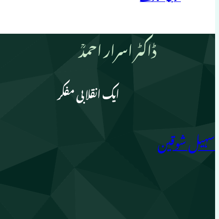
ڈاکٹر اسرار احمدؒ
ایک انقلابی مفکر
سہیل شوقین