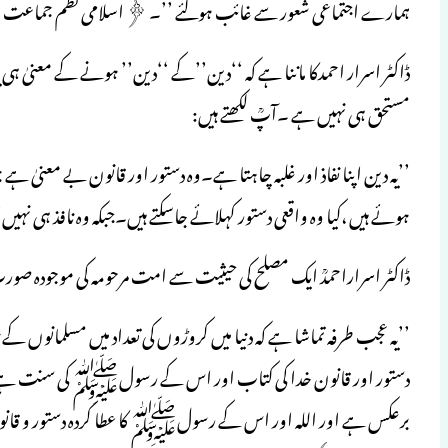
ہمارے اجتماعی شعور سے غائب ہوگئے ’’۔ ﴿اسلامی نظم جماعت می
ڈاکٹر اسرار احمدکا ماننا ہے کہ ‘‘دین’’کے ‘‘دین’’ ہونے کے معنیٰ ہی یہ 
مستحق ہی نہیں ہے ۔آپؒ لکھتے ہیں:
ہوئے ہیں ،کیا وہ واقعی دستور کہلائے جاسکتے ہیں۔جبکہ وہ نافذ ہی ن
ڈاکٹر اسراراحمدؒ ایک مصلح کی حیثیت سے امت مرحومہ کی موجودہ صورتِ
’’یہ عجب طرفہ تماشا ہے کہ دنیا میں کروڑوں کی تعداد میں مسلمانوں 
دستور اور قانون خدا کی کتاب اور اس کے رسولﷺ کی سنت ہے،لی
برعکس ہے اور اللہ اور اس کے رسولﷺ کا عطا کردہ دستور و قانون ان