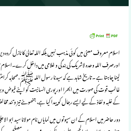
اسلام معروف معنیٰ میں کوئی مذہب نہیں بلکہ اللہ تعالیٰ کا نازل کرد
اورصرف اللہ وحدہ لاشریک کی بندگی و غلامی میں داخل کرے۔اسلام زند
لینا چاہتا ہے ۔ تاریخ شاہد ہے کہ سیدنا رسول اللہ ﷺ،صحابہ کرامؓ 
غالب قوت کی صورت میں ابھرا اور پوری انسانیت کو اپنے فیوض وبرکات س
کے غلبہ و نفاذ کے لیے ایسے رجال کو پیدا کیا ہے، جنھوںنے تیز و تند مخا
دور حاضر میں اسلام کے ان سپوتوں میں نمایاں نام مولانا سید ابو الاعلی
حضرت مولانا سید ابوالحسن علی ندویؒکے ہیں ۔مجددین اور مصلحین کے ان