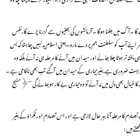
 گا ۔آگ میں جلنا ہوگا ۔آزمائشوں کی بھٹیوں سے گزرنا پڑے گا،نفس
ر اپنے آپ کو سلطنت جم پر دے مارو۔یعنی اسلام یہ نہیں چاہتا کہ بس
 پختہ تر ہوتا چلا جائے اور میدان میں آنے کا مرحلہ ہی نہ آئے بلکہ وہ
بہت ضروری ہے،بغیر تیاری کے میدان میں آگئے تب بھی ناکامی ہے ۔
کا خیال بھی دل میں نہ آئے تو وہ تیاری بے کار ہوجائے گی ‘‘﴿منہج
صادم کا مرحلہ آنا بہر حال لازمی ہے اور اس تصادم اور ٹکراؤکے بغیر
تے ہیں :