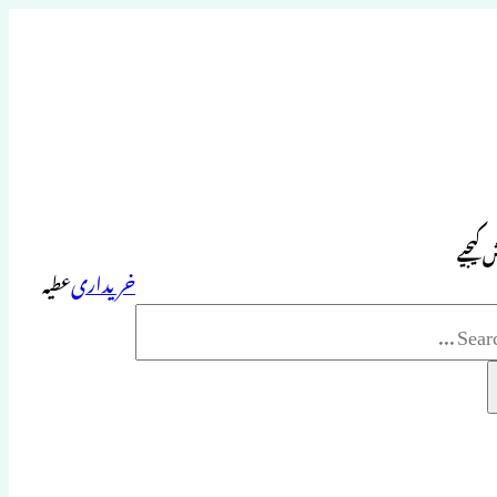
 کیجیے
خریداری
عطیہ
Sea