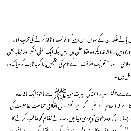
ہیں پاتے بلکہ ان کے یہاں اس دین کو غالب و نافذ کرنے کی تڑپ اور
 بالفاظ دیگر وہ فقط علمی ہی نہیں بلکہ ایک عملی مفکر اور مجاہد بھی
’’ اور ‘‘تحریک خلافت’’ کے نام کی تنظیمیں بنا کر یہ ثابت کر دیا کہ وہ
ئل ہیں ۔
 سے ڈاکٹر اسرار احمدؒ کی سیرت نبویہﷺ سے ماخوذ ایک باقاعدہ
 کہ اسلام کے غلبے کے لیے اٹھنے والی انقلابی جماعت جامعیت کی
ایسا نہ ہو کہ وہ دعویٰ تو پوری دنیا میں رب کے نظام کو غالب کرنے کا
’کے بمصداق احکامات الٰہی سے فرار کی راہ اختیار کرے۔چنانچہ وہ