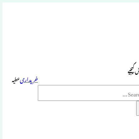
 کیجیے
خریداری
عطیہ
Sea