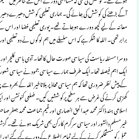
آگے بڑھنے کی کوشش کی جائے گی۔ ہماری تعلیمی کوشش دھیرے دھیرے 
معائنہ کے لیے کچھ دورے ہوجاتے تھے۔ پوری تعلیمی فضا اور اس کے 
برابر تھی۔ اللہ کا شکر ہے کہ اس سلسلے میں ہم لوگوں نے دو تعلیمی ا
دوسرا مسئلہ ریاست کی سیاسی صورت حال کاتھا۔ آدی باسی کلچر اور سی
ایک اہم فیصلہ تھا۔ایک طرف ہمارے سیاسی جمود نے سیاسی شعور کو جتن
کھڑی کرنے کی غرض سے ہر سطح پرکوششیں کیں۔ ضلعی کنونشن اور ا
اسلامی ہند ڈاکٹر محمد عبدالحق انصاری اور قیم جماعت محمد جعف
غیرمسلم دانشور اور سیاسی سرگرم کارکن بھی شریک ہوئے تھے۔ گزش
عمل کو مستحکم کرنے کے لیے تمام اضلاع کے دورے کیے گئے اور اس