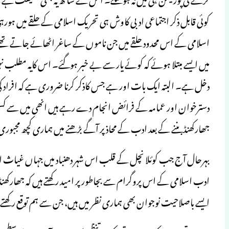
کوئی قابل ذکر اجتماعی ادبی کاوش ہی تحریک اسلامی کے حلقے میں ہورہی ت
اسلامی کے اس محدود حلقے میں جن ناموں کے ساغر اٹھائے جاتے تھے وہ
میں ایسے مبتلا ہوئے کہ کوئے یار سے بے خبر ہوگئے۔ اس کایہ مطلب ن
دخل ہے۔ البتہ ایک بات اور ہے جس کاذکر کرنا ضروری ہے کہ افراد کی
دسترخوان اور عمامہ کے فرائض انجام دے رہے ہیں انھی میں سے کسی کو
جھارکھنڈ بننے کے بعد ادب کے محاذ پر آگے بڑھنے میں ہماری کچھ مجبوری
بہرحال آج جب کوئلا نچل کے قلب اس شہر دھنباد میں جہاں غیاث احم
ادب اسلامی کے اس پروگرام سے بجاطور پر امید رکھتے ہیں کہ جھارکھنڈ 
ایسے باصلاحیت نوجوان بھی ہماری نظر میں ہیں، جن سے ہم توقع رکھتے 