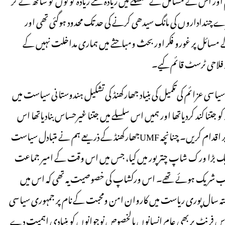
چنداداروں کی مانگ سیدھی کرنے کی حد تک محدود ہوگئی تھی اور
مسائل پر غورو فکر اور بحث ومباحثے میں ہماری مداخلت نہیں کے
ور فلاحی ٹرسٹ قائم کیے۔
اسی عزائم کی تکمیل کی بنیاد جھارکھنڈ کی تشکیل ہندوستانی سیاست میں
ا کند کردیاتھا اور ہمیں اس سلسلے میں جتنا غیرحساس بنادیاتھا اس
کے پیش نظر ضروری تھا کہ ہم سیاسی محاذ پر بلاتاخیر اللہ کے بھروسے پر اقدام کریں۔ چنانچہ UMFجھارکھنڈ کے ذریعے ہم نے متبادل سیاست
یک بڑا ورک شاپ چترپور میں کیا، جس میں اس وقت کے امیر جماعت
ر صاحب شریک ہوئے تھے۔ اس ورکشاپ کی خصوصیت یہ تھی کہ اس میں
تہ سال پوری ریاست میں کاروان امن ومحبت کے نام پر جمہوری سیاسی
 فرنٹ پر بھی عام انسانوں بالخصوص نوجوانوں کو بنیادی اہمیت دے