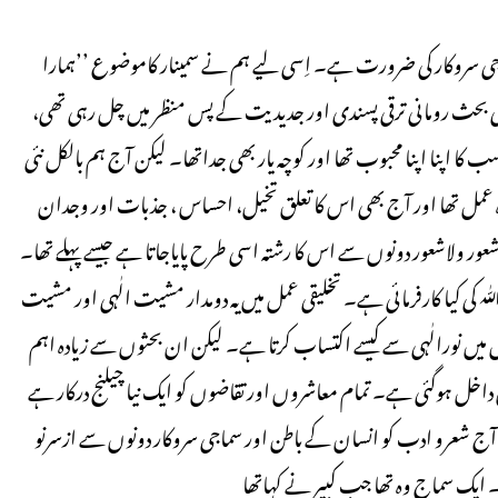
جی سروکار کی ضرورت ہے۔ اِسی لیے ہم نے سمینار کاموضوع ’’ہمارا
ی بحث رومانی ترقی پسندی اور جدیدیت کے پس منظر میں چل رہی تھی،
نا اپنا محبوب تھا اور کوچہ یار بھی جداتھا۔ لیکن آج ہم بالکل نئی
ہ عمل تھا اور آج بھی اس کا تعلق تخیل، احساس ، جذبات اور وجدان
ر ولاشعور دونوں سے اس کا رشتہ اسی طرح پایاجاتا ہے جیسے پہلے تھا۔
َ اللّٰہ کی کیا کارفرمائی ہے۔ تخلیقی عمل میں یہ دومدار مشیت الٰہی اور مشیت
ں نورالٰہی سے کیسے اکتساب کرتا ہے۔ لیکن ان بحثوں سے زیادہ اہم
ں داخل ہوگئی ہے۔ تمام معاشروں اور تقاضوں کو ایک نیا چیلنج درکار ہے
 آج شعرو ادب کو انسان کے باطن اور سماجی سروکار دونوں سے ازسرنو
ک سماج وہ تھا جب کبیر نے کہاتھا