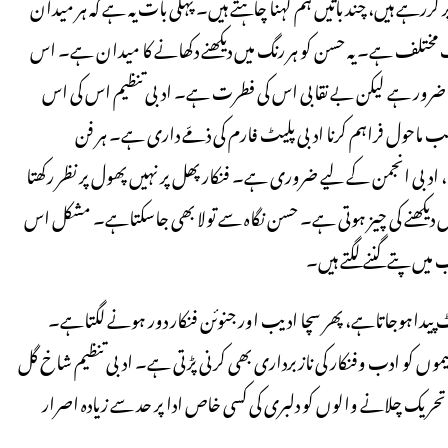
 کررہے ہیں، چند باتیں ہم کہنا چاہتے ہیں۔ پہلی بات یہ ہے کہ ہر میدان
تلف ہے۔ یہ حسن کو ہر رنگ میں دیکھنے دکھانے کا میدان ہے۔ اس
وا ضرور ہے لیکن بے نقابی اس کی فطرت ہے۔ ادبی تنظیم اس کی اس
 ماحول فراہم کرنا ادبی پلیٹ فارم کی ذمّے داری ہے۔ ہر فن
، ادبی انجمن کے لیے ضروری ہے۔ فنکار پھل پر نہیں پھول پر نظر رکھتا
یں دیکھنے کی چیز ہوتی ہے۔ حسن نگاہ سے تولا بھی جاسکتاہے۔ مشکل اس
یں پتے گننے لگتے ہیں۔
ٹ پیداہوجاتاہے، پھر سچا ادیب اور جنوئن فنکار دور ہونے لگتاہے۔
تنظیموں کو ادب وفنکار کی نازبرداری بھی کرنی پڑتی ہے۔ ادبی تنظیم شاخ گل
و تحریک چلانے والوں کو دلبری کی کسی خاص ادا پر حد سے زیادہ اصرار