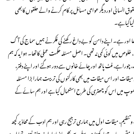
 انسانی اور دیگر عوامی مسائل پر کام کرنے والے حلقوں کابھی
ئلہ داخلی طورپر ہماری ذہنی ساخت وپرداخت (Mind set)کاتھا اور ہے۔ اپنے دامن کو بے داغ رکھنے کی فکر نے ہمیں سماج کی آگ
ھا، خلوص میں کوئی کمی نہ تھی۔ اصل مسئلہ حکمت عملی کاتھا۔ ہوا یہ کہ ہم
وراہے، فٹ پاتھ اور چائے خانوں سے دور ہوگئے اور اپنے دفتر،
 میقات اور اس میقات میں بھی کارکنوں کی تربیت ہمارا بڑا مسئلہ
کی دھوپ میں اس کو چھتری کی طرح استعمال کیاہے اور ہم سائے کے
نظیم، میقات اول میں ہماری ترجیح رہی اور ہم ادب کے محاذ پر کچھ
ہ بہار و جھارکھنڈ میں پہلے سے بھی باضابطہ ادبی حلقہ نہیں تھا اور نہ