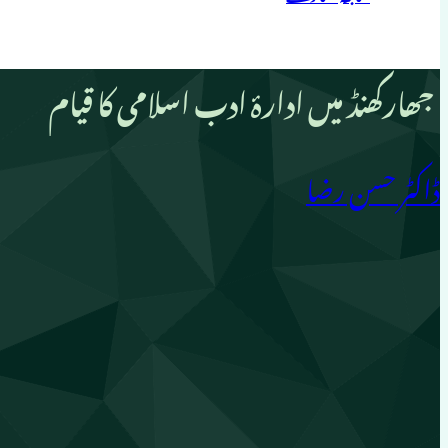
جھارکھنڈ میں ادارۂ ادب اسلامی کا قیام
ڈاکٹر حسن رضا