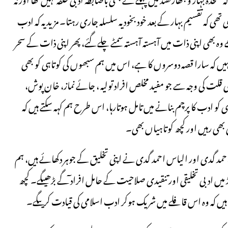
ھی کہ تقسیم بہار کے بعد خود بخود یہ سلسلہ جاری رہتا۔ مزید یہ کہ ادب
 بھی اپنی ذات میں آہستہ آہستہ سمٹے چلے گئے، پھر اپنی ذات کے سحر
ہیں کہ سارا قصہ دوسروں کا ہے، اس میں ہم سبھوں کی کوتاہی کو بھی
 قلت کی وجہ سے جو مفید مخلص افراد تولیہ ، جائے نماز، خان پوش،
 ادب کا پرچم بنانے میں تامل ہوتارہا، اس طرح ہم کہہ سکتے ہیں کہ
 بھی رہیں اور کچھ کوتاہیاں بھی۔
د گدی اور الیاس احمد گدی نے اپنی تخلیق کے جوہر دکھائے ہیں، ہم
میں ادبی تخلیقی اور تنقیدی صلاحیت کے حامل افراد ٓگے بڑھیںگے۔ کچھ
ہیں کہ وہ اس قافلے میں شریک ہوکر ادب اسلامی کی قیادت کریںگے۔