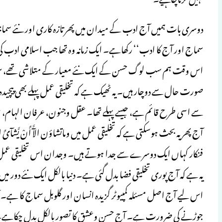
دوسری بات ہمیں آج ادب کے میدان میں پھر تازہ کاری اور نئے سما
سماج اور آج کا ادب‘‘ رکھاہے۔ ایک زمانہ وہ تھا جب اسلامی ادب ک
اس وقت ہم سب لوگ حسن کے ایک نئے معیار کے متلاشی تھے، سب کا اپ
صورت حال سے دوچار ہیں۔ یہ ٹھیک ہے کہ تخلیقی عمل پہلے بھی پیچید
سے اسی طرح قائم ہے، جیسے پہلے تھا۔ عقل وجنون، عرفان الہام، شعو
آج پھر یہ بحث ہوسکتی ہے کہ تخلیقی عمل میں وماتشاؤن الآَّ أَنْ یَّشآئ
فنکار کہاں ایک دوسرے سے جدا ہوتے ہیں۔ وجدان اس تخلیقی عمل می
یہ ہے کہ آج پوری تخلیقی فضا بدل گئی ہے۔ دنیا بالکل ایک نئے دور می
اس لیے آج اصل مسئلہ کمپیوٹر گزیدہ انسان اور گلوبل سماج کا ہے۔
جوڑنے کی ضرورت ہے۔ آج حسن وعشق کا تصور بالکل بدل چکاہے۔ ای