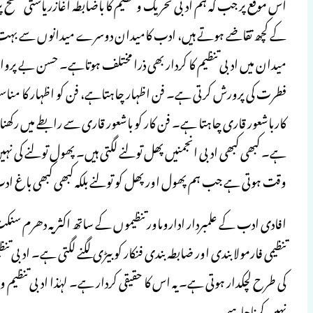
اس موقع پر جب کہ ہم ادبی تحریک و تنظیم کا باضابطہ آغازریاستی سطح پر
کے کچھ تقاضے ہوتے ہیں، ادب کامیدان دوسرے میدانوں سے بہت مخ
میدان میں ادبی تنظیم کا کردار بھی ذرا مختلف ہوتاہے۔ حسن بے پر
فطرت کی پرورش کرتی ہے۔ فن اظہار چاہتاہے، فن کو اظہار کا مناسب
کارباشعور قاری چاہتا ہے۔ فن کار کو باشعور قاری سے رابطے میں رکھنا
ہے۔ کبھی کبھی ادبی انجمنیں پھل تولنے لگتی ہیں۔ پھول تولنے کی نہ
وقت ہوتی ہے جب ہم پھول اور پھل کو تولنے بلکہ کبھی کبھی باغ ادب م
افادی ادب کے علمبردار اداروںاور تنظیموں کے ساتھ اکثر یہ دھرم سنک
تنظیمی فارمولا بندی اور ضابطہ بندی فنکار کو بیڑی لگنے لگتی ہے۔ ادبی 
کی طرح لچکدار ہوتی ہے۔ یہ اس کا حقیقی کردار ہے۔ لہٰذا ادبی تنظیم 
نہیں کرناچاہیے۔