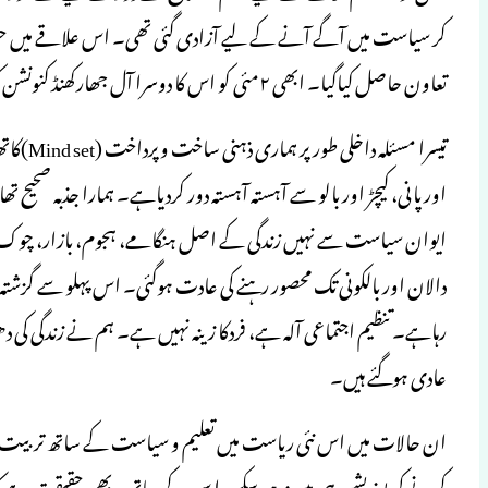
کر سیاست میں آگے آنے کے لیے آزادی گئی تھی۔ اس علاقے میں حقوق
تعاون حاصل کیاگیا۔ ابھی ۲مئی کو اس کا دوسرا آل جھارکھنڈ کنونشن کیاگیاہے۔
تیسرا مس
اور پانی، کیچڑ اور بالو سے آہستہ آہستہ دور کردیاہے۔ ہمارا جذبہ صحیح ت
ایوان سیاست سے نہیں زندگی کے اصل ہنگامے، ہجوم، بازار، چوک، چ
دالان اور بالکونی تک محصور رہنے کی عادت ہوگئی۔ اس پہلو سے گزشتہ
رہاہے۔ تنظیم اجتماعی آلہ ہے، فردکا زینہ نہیں ہے۔ ہم نے زندگی 
عادی ہوگئے ہیں۔
ان حالات میں اس نئی ریاست میں تعلیم و سیاست کے ساتھ تربیت و ت
کرنے کی پوزیشن ہی میں نہ ہوسکے۔ ا س کے ساتھ یہ بھی حقیقت ہے کہ متحد