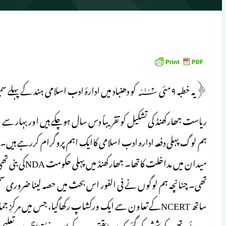
﴿یہ خطبہ ۹مئی ۲۰۱۰؁ کو دھنباد میں ادارۂ ادب اسلامی ہند کے پہلے سمینار میں پیش کیاگیاتھا﴾
ریاست جھارکھنڈ کی تشکیل کو تقریباً دس سال ہوچکے ہیں اور بہار س
ہم لوگ پہلی دفعہ ادارہ ادب اسلامی کاایک اہم پروگرام کررہے ہی
میدان میں مداخ
تھی۔ چنانچہ ہم لوگوں نے فی الفور اس بحث میں حصہ لینا ضروری س
ساتھ NCERTکے تعاون سے ایک ورکشاپ رکھاگیا، جس میں مر
ہوئے تھے۔ کوشش کی گئی کہ مسابقتی دور کے اس نئے تناظر میں تعلیم