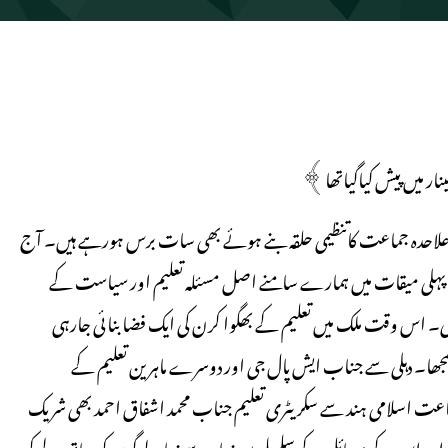
ے علاحدہ جماعت کاتنظیمی حلقہ بنے ہوئے بھی سات برس ہورہے ہیں۔ آج
ں۔ پہلی میقات میں ہمارے سامنے اصل مسئلہ تعلیم اور سیاست کے
لت کاتھا۔ جھارکھنڈ میں پہلی حکومت NDAکی بنی تھی۔ اس وقت ملک میں تعلیم کے بھگوا کرن کی ایک فضا بنائی جارہی
مجھا۔ دہلی سے جناب ایش پال جی اور دوسرے ماہرین تعلیم کے
کزِ جماعت اسلامی ہند سے سکریٹری تعلیم جناب محمد اشفاق احمد بھی شریک
 اور اس کے مسائل کے سلسلے میں زیادہ سے زیادہ لوگوں کو ساتھ لے کر