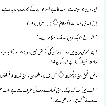
ایسا دین جو ہمیشہ سے سب کا ہے اور جو اللہ کے نزدیک پسندیدہ ہے،ا
اِنَّ الدِّيْنَ عِنْدَ اللہِ الْاِسْلَامُ۝ (آل عمران:۱۹)
’’اللہ کے نزدیک دین صرف اسلام ہے۔‘‘
ایسے عمومی دین میں زور زبر دستی کی گنجائش نہیں، ہر پسند اور کامیاب طر
راستہ اختیار کرتا ہے اور کون غلط:
وَقُلِ الْحَقُّ مِنْ رَّبِّكُمْ۝۰ۣ فَمَنْ شَاۗءَ فَلْيُؤْمِنْ وَّمَنْ شَاۗءَ فَلْيَكْفُرْ۝۰ۙ اِنَّآ اَعْتَدْنَا لِلظّٰلِمِيْنَ نَارًا۝۰ۙ (الکہف:۲۹)
’’اے نبی آپ کہہ دیجئے یہ حق تمہارے رب کی طرف سے ہے،اب جس
کے لئے آگ تیار کر رکھی ہے۔‘‘