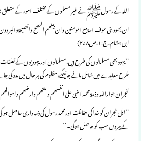
اللہ کے رسولﷺ نے غیر مسلموں کے مختلف امور کے متعلق جو معا
ان یھودبنی عوف امۃمع المومنین وان بینھم النصح وانصیحۃوالبر د
ابن ہشام،ج:۱،ص۲۷۸)
’’یہود بھی مسلمانوں کی طرح ہیں،مسلمانوں اوریہودیوں کے تعلقات خی
طرح معاہدے میں شامل مانے جائینگے،مظلوم کی ہر حال میں مدد کی جائ
لنجران جواراللہ وذمۃ محمد النبی علیٰ انفسھم و ملتھم وارضھم واموا
’’اہل نجران کو خداکی حفاظت اورمحمد رسول کی ذمہ داری حاصل ہو گی
کے پیروں سب کو حاصل ہوگی۔‘‘