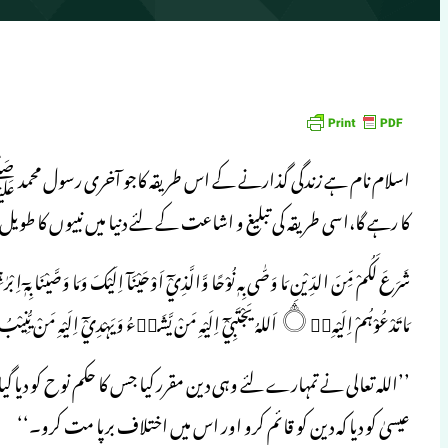
اسلام نام ہے زندگی گذارنے کے اس طریقہ کاجو آخری رسول محمد ﷺسے
کا رہے گا،اسی طریقہ کی تبلیغ و اشاعت کے لئے دنیا میں نبیوں کا طویل سل
مَا تَدْعُوْہُمْ اِلَيْہِ۝۰ۭ اَللہُ يَجْتَبِيْٓ اِلَيْہِ مَنْ يَّشَاۗءُ وَيَہْدِيْٓ اِلَيْہِ مَنْ يُّنِيْبُ۝۱۳ (شوری:۱۳)
’’اللہ تعالی نے تمہارے لئے وہی دین مقرر کیا جس کا حکم نوح کو دیا
عیسیٰ کو دیا کہ دین کو قائم کرو اور اس میں اختلاف برپا مت کرو۔‘‘