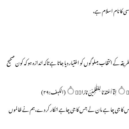
سی کا نام اسلام ہے،
یقہ کے انتخاب میںلوگوں کو اختیار دیا جاتا ہے تاکہ اندازہ ہو کہ کون صحیح
 کا جی چا ہے مان لے جس کا جی چاہے انکار کر دے،ہم نے ظالموں