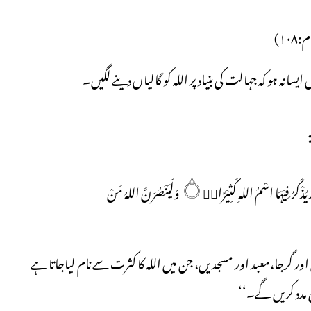
۱۰۸)
سا نہ ہو کہ جہالت کی بنیاد پر اللہ کو گالیاں دینے لگیں۔
وَلَوْلَا دَفْعُ اللہِ النَّاسَ بَعْضَہُمْ بِبَعْضٍ لَّہُدِّمَتْ صَوَامِعُ وَبِيَعٌ وَّصَلَوٰتٌ وَّمَسٰجِدُ يُذْكَرُ فِيْہَا اسْمُ اللہِ كَثِيْرًا۝۰ۭ وَلَيَنْصُرَنَّ اللہُ مَنْ
 اور گرجا،معبد اور مسجدیں، جن میں اللہ کا کثرت سے نام لیاجاتا ہے
 مدد کریں گے۔‘‘