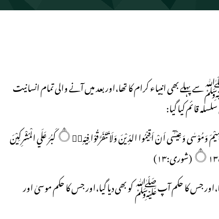
 پہلے بھی انبیاء کرام کا تھا،اور بعد میں آنے والی تمام انسانیت
سلہ قائم کیا گیا:
شَرَعَ لَكُمْ مِّنَ الدِّيْنِ مَا وَصّٰى بِہٖ نُوْحًا وَّالَّذِيْٓ اَوْحَيْنَآ اِلَيْكَ وَمَا وَصَّيْنَا بِہٖٓ اِبْرٰہِيْمَ وَمُوْسٰى وَعِيْسٰٓى اَنْ اَقِيْمُوا الدِّيْنَ وَلَا تَتَفَرَّقُوْا فِيْہِ۝۰ۭ كَبُرَ عَلَي الْمُشْرِكِيْنَ
 گیا،اور جس کا حکم آپﷺ کو بھی دیا گیا،اور جس کا حکم موسیٰ اور