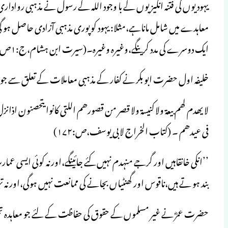
یہودیوں کی فتنہ انگیزیوں کے با وجود اللہ کے رسول نے مذہبی روادا
معاہدے میں شامل ماناہے،مثلا: یہود کوپوری مذہبی آزادی حاصل ہو گ
ایک دوسرے کی مدد کرینگے،وغیرہ وغیرہ۔(سیرت ابن ہشام،ج:۱ص:۷۹۔۲۷۸)
خلیفہ اول حضرت ابو بکر نے کفار کے مذہبی معاملات کے تعلق سے جو
لا یھدم لھم بیعۃ ولا کنیسۃ ولا قصر من قصورھم اللتی کانوا یتحصنون 
فی عیدھم ۔ (کتاب الخراج لابی یوسف،ص:۱۷۲)
’’انکی خانقاہیں اور گرجے منہدم نہیں کئے جائینگے،اور نہ کوئی ایسی
بند ہو تے ہیں،ناقوس اور گھنٹیاں بجانے کی ممانعت نہیں ہوگی،اور ن
حضرت عمرؓ نے غیر مسلموں کے حقوق کی حفاظت کے لئے جو معاہدہ تح