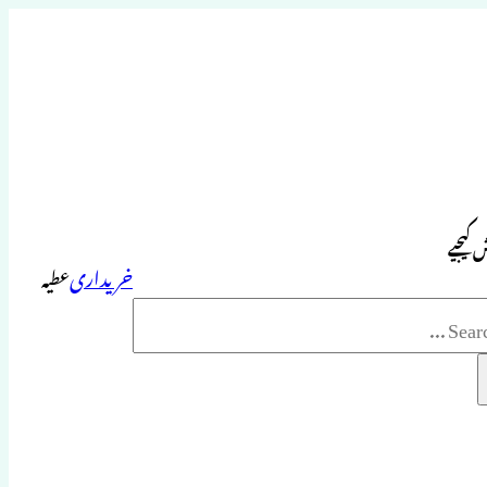
 کیجیے
خریداری
عطیہ
Sea