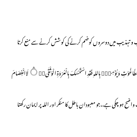
ب و تہذیب میں دوسروں کوضم کرنے کی کوشش کرنے سے منع کرتا
لَآ اِكْرَاہَ فِي الدِّيْنِ۝۰ۣۙ قَدْ تَّبَيَّنَ الرُّشْدُ مِنَ الْغَيِّ۝۰ۚ فَمَنْ يَّكْفُرْ بِالطَّاغُوْتِ وَيُؤْمِنْۢ بِاللہِ فَقَدِ اسْتَمْسَكَ بِالْعُرْوَۃِ الْوُثْقٰى۝۰ۤ لَاانْفِصَامَ
واضح ہو چکی ہے،،جو معبودان باطل کا منکر اور اللہ پر ایمان رکھتا