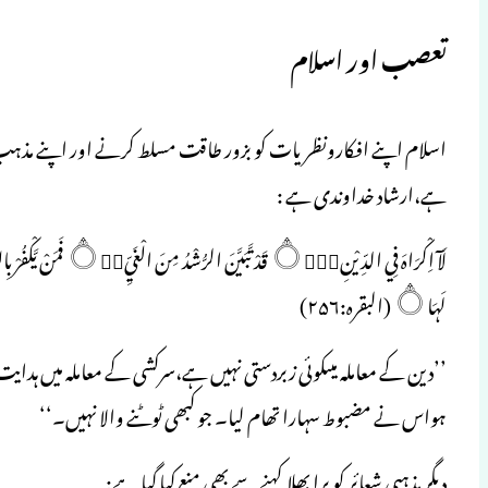
تعصب اور اسلام
اسلام اپنے افکارونظریات کو بزور طاقت مسلط کرنے اور اپنے مذہ
ہے،ارشاد خداوندی ہے :
لَہَا۝ (البقرہ:۲۵۶)
’’دین کے معاملہ میںکوئی زبردستی نہیں ہے،سرکشی کے معاملہ میں ہدایت 
ہواس نے مضبوط سہارا تھام لیا۔ جو کبھی ٹوٹنے والا نہیں۔‘‘
دیگر مذہبی شعائر کو برا بھلا کہنے سے بھی منع کیا گیا ہے: