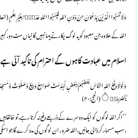
وَلَا تَسُبُّوا الَّذِيْنَ يَدْعُوْنَ مِنْ دُوْنِ اللہِ فَيَسُبُّوا اللہَ عَدْوًۢا بِغَيْرِ عِلْمٍ (انعام:
اللہ کے علاوہ جن معبود کو یہ لوگ پکارتے ہیںانہیں گالیاں مت دو،کہیں ای
اسلام میں عبادت گاہوں کے احترام کی تاکید آئی ہے:
يَّنْصُرُہٗ۝۰ۭ(الحج:۴۰)
’’اگر اللہ لوگوں کو ایک دوسرے کے ذریعے دفع نہ کرتا رہے،تو خانقاہیں
،سب مسمار کر ڈالی جائیں،اللہ ضرور ان لوگوں کی مدد کرے گاجو اسکی