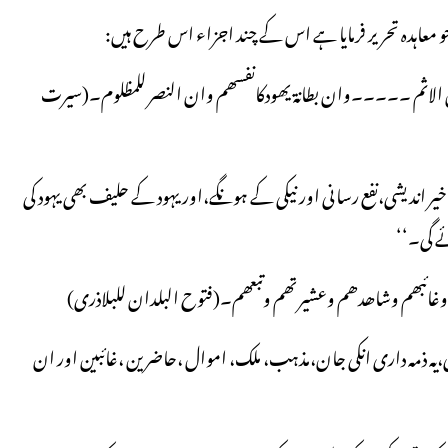
ہدہ تحریر فرمایا ہے اس کے چند اجزاء اس طرح ہیں:
ون الاثم ۔۔۔۔۔وان بطانۃ یھودکانفسھم وان النصر للمظلوم۔(سیرت
ر اندیشی،نفع رسانی اور نیکی کے ہونگے،اور یہود کے حلیف بھی یہود کی
ے گی۔‘‘
لھم وغائبھم وشاھدھم وعشیرتھم وتبعھم۔(فتوح البلدان للبلاذری)
،یہ ذمہ داری انکی جان،مذہب، ملک، اموال ،حاضرین ،غائبین اور ان