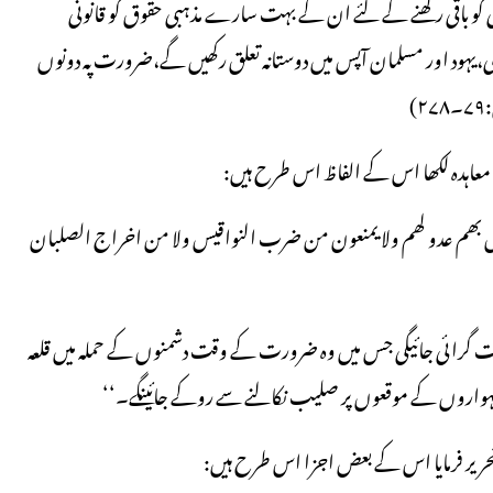
ری کو باقی رکھنے کے لئے ان کے بہت سارے مذہبی حقوق کو قانونی
ی،یہود اور مسلمان آپس میں دوستانہ تعلق رکھیں گے،ضرورت پہ دونوں
 معاہدہ لکھا اس کے الفاظ اس طرح ہیں:
اذانزل بھم عدو لھم ولا یمنعون من ضرب النواقیس ولا من اخراج الصلبان
 عمارت گرائی جائیگی جس میں وہ ضرورت کے وقت دشمنوں کے حملہ میں قلعہ
ہ تہواروں کے موقعوں پر صلیب نکالنے سے روکے جائینگے۔‘‘
ریر فرمایا اس کے بعض اجزا اس طرح ہیں: