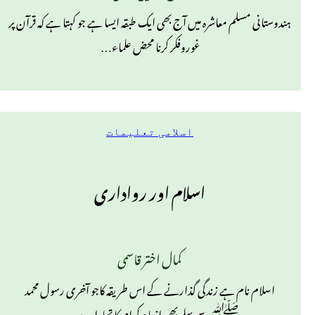
ہندوستانی مسلم معاشرہ میں آج بھی ایک طبقہ ایسا ہے جو کہتا ہے کہ قرآن پر
غوروفکر کرنا محض علماء…
اسلامی تعلیمات
اسلام اور رواداری
کمال اختر قاسمی
اسلام نام ہے زندگی گذارنے کے اس طریقہ کاجو آخری رسول محمد
ﷺسے پہلے بھی انبیاء کرام کا تھا،اور بعد…