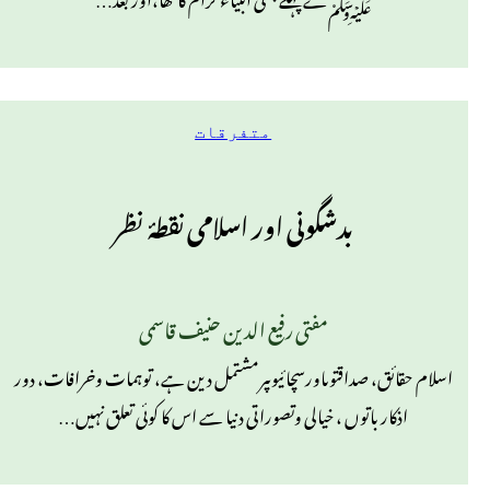
متفرقات
بدشگونی اور اسلامی نقطۂ نظر
مفتی رفیع الدین حنیف قاسمی
اسلام حقائق، صداقتوںاورسچائیوںپرمشتمل دین ہے، توہمات وخرافات، دور
اذکار باتوں ، خیالی وتصوراتی دنیا سے اس کا کوئی تعلق نہیں…