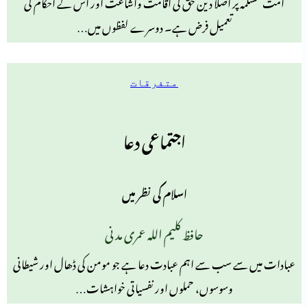
امت مسلمہ پر اصلاً دین حق کی اقامت واشاعت اور اس کے احکام کی
تعمیل فرض ہے۔ دوسرے لفظوں میں…
متفرقات
اجتماعی دعا
اسلام کی نظر میں
حافظ کلیم اللہ عمری مدنی
عبادات میں سے سب سے اہم عبادت دعا ہے جو مومن کی ڈھال اور شیطانی
وسوسوں، حملوں اور نفسیاتی خواہشات…