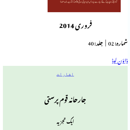
فروری 2014
شمارہ:
02 |
جلد:
40
ڈاؤن لوڈ
اشارات
جارحانہ قوم پرستی
ایک تجزیہ