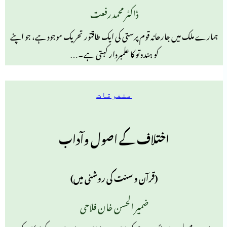
ڈاکٹر محمد رفعت
ہمارے ملک میں جارحانہ قوم پرستی کی ایک طاقتور تحریک موجود ہے، جو اپنے
کو ہندوتو کا علمبردار کہتی ہے۔…
متفرقات
اختلاف کے اصول وآداب
(قرآن و سنت کی روشنی میں)
ضمیر الحسن خان فلاحی