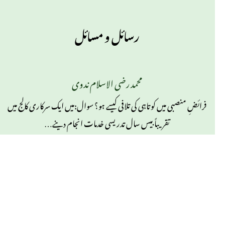
رسائل و مسائل
محمد رضی الاسلام ندوی
فرائضِ منصبی میں کوتاہی کی تلافی کیسے ہو؟ سوال:میں ایک سرکاری کالج میں
تقریباً بیس سال تدریسی خدمات انجام دینے…