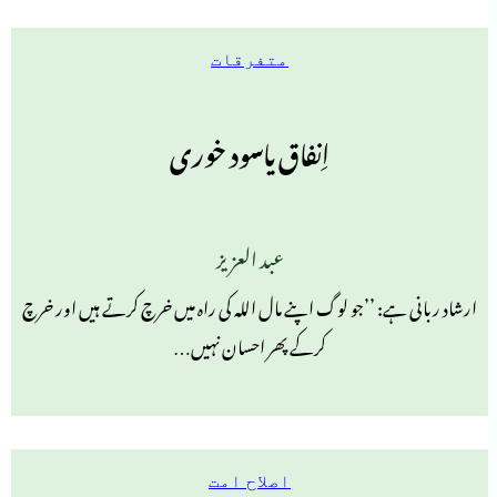
متفرقات
اِنفاق یاسود خوری
عبد العزیز
ارشاد ربانی ہے: ’’جو لوگ اپنے مال اللہ کی راہ میں خرچ کرتے ہیں اور خرچ
کرکے پھر احسان نہیں…
اصلاح امت