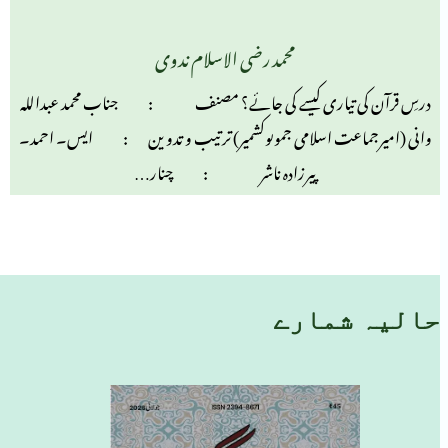
محمد رضی الاسلام ندوی
درسِ قرآن کی تیاری کیسے کی جائے؟ مصنف : جناب محمد عبداللہ
وانی (امیرجماعت اسلامی جموںوکشمیر) ترتیب و تدوین : ایس۔ احمد۔
پیرزادہ ناشر : چنار…
حالیہ شمارے