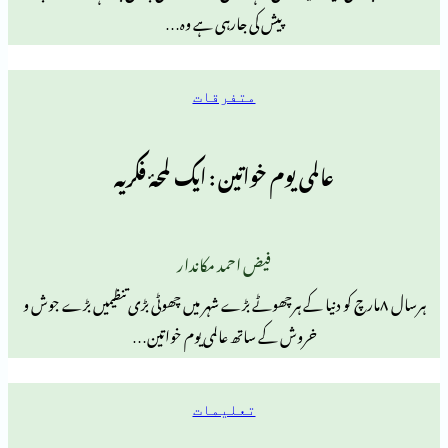
پیش کی جارہی ہے وہ…
متفرقات
عالمی یوم خواتین : ایک لمحۂ فکریہ
فیض احمد مکاندار
۸مارچ کو دنیا کے ہرچھوٹے بڑے شہر میں چھوٹی بڑی تنظیمیں بڑے جوش و
خروش کے ساتھ عالمی یوم خواتین…
تعلیمات