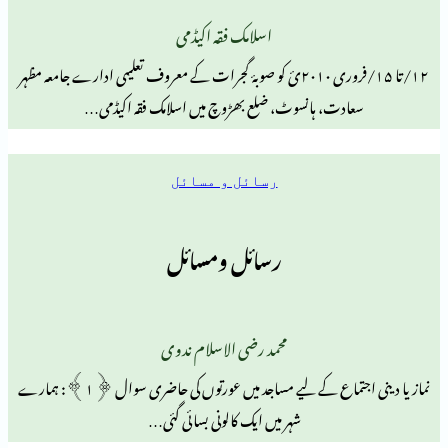
اسلامک فقہ اکیڈمی
۱۲/تا ۱۵/فروری ۲۰۱۰ئ کو صوبۂ گجرات کے معروف تعلیمی ادارے جامعہ مظہر
دت، ہانسوٹ، ضلع بھڑوچ میں اسلامک فقہ اکیڈمی…
رسائل و مسائل
رسائل ومسائل
محمد رضی الاسلام ندوی
نماز یا دینی اجتماع کے لیے مساجد میں عورتوں کی حاضری سوال ﴿۱﴾: ہمارے
شہر میں ایک کالونی بسائی گئی…