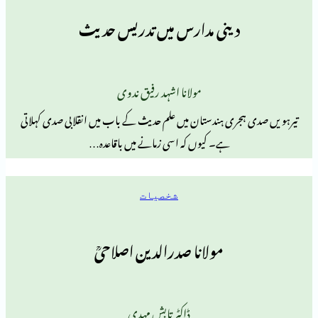
دینی مدارس میں تدریس حدیث
مولانا اشہد رفیق ندوی
جری ہندستان میں علم حدیث کے باب میں انقلابی صدی کہلاتی
ہے۔ کیوں کہ اسی زمانے میں باقاعدہ…
شخصیات
مولانا صدرالدین اصلاحیؒ
ڈاکٹر تابش مہدی