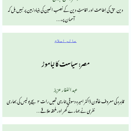
طاعت اور اقامتِ دین کے نصب العین کی بنیاد زمین پر نہیں بل کہ
آسمان پر،…
عالم اسلام
مصر: سیاست کا نیاموڑ
عبد الغفار عزیز
قاہرہ کی معروف خاتون ڈاکٹر امیرہ دسوقی بتارہی تھیں رات ۲ بجے پولیس کی بھاری
نفری نے ہمارے گھر اور ملحقہ علاقے…