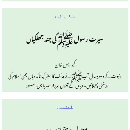
منارہ نور
یرت رسول ﷺکی چند جھلکیاں
کیو ایس خان
ویںسال آپﷺنے طائف کا سفر کیاتاکہ وہاں بھی اسلام کی
 پھیلائیں۔ وہاں کے تینوں سردار عبدیالیل، مسعود…
اعتدال
معتدل و متوازن دین