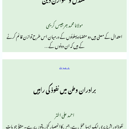
مولانا محمد جرجیس کریمی
ی ہیں دو متضاد پہلوئوں کے درمیان اس طرح توازن قائم کرنے
کے ہیں کہ ان دونوں کے…
دعوت
برادران وطن میں نفوذ کی راہیں
احمد علی اختر
ی ایک ایسا عمل ہے، جس کاانحصار کئی باتوں پر ہے۔ مثلاً جو بات