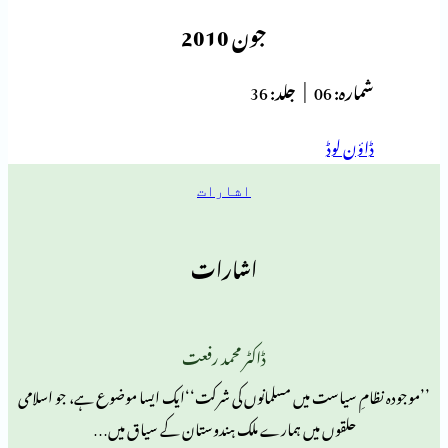
جون 2010
ہ:
06 |
جلد:
36
 لوڈ
اشارات
اشارات
ڈاکٹر محمد رفعت
 سیاست میں مسلمانوں کی شرکت‘‘ایک ایسا موضوع ہے، جو اسلامی
قوں میں ہمارے ملک ہندوستان کے سیاق میں…