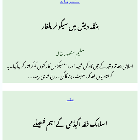
متفرقات
بنگلہ دیش میں سیکولر یلغار
سلیم منصور خالد
ر کے تین کارکن شہید اور : ‘‘سیکڑوں کارکنوں کوگرفتارکرلیاگیا۔ یہ
فتاریاں ڈھاکہ، سلہٹ، چٹاگاگن، راج شاہی، پبنہ،…
فقہ
اسلامک فقہ اکیڈمی کے اہم فیصلے