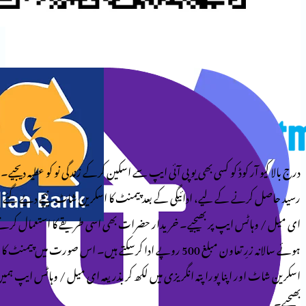
وڈ کو کسی بھی یو پی آئی ایپ سے اسکین کرکے زندگی نو کو عطیہ دیجیے۔
کے لیے، ادائیگی کے بعد پیمنٹ کا اسکرین شاٹ نیچے دیے گئے
ایپ پر بھیجیے۔ خریدار حضرات بھی اسی طریقے کا استعمال کرتے
ہوئے سالانہ زرِ تعاون مبلغ 500 روپے ادا کرسکتے ہیں۔ اس صورت میں پیمنٹ کا
پنا پورا پتہ انگریزی میں لکھ کر بذریعہ ای میل / وہاٹس ایپ ہمیں