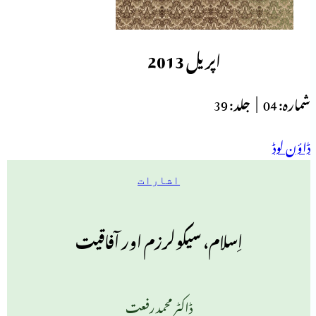
اپریل 2013
شمارہ:
04 |
جلد:
39
ڈاؤن لوڈ
اشارات
اِسلام، سیکولرزم اور آفاقیت
ڈاکٹر محمد رفعت