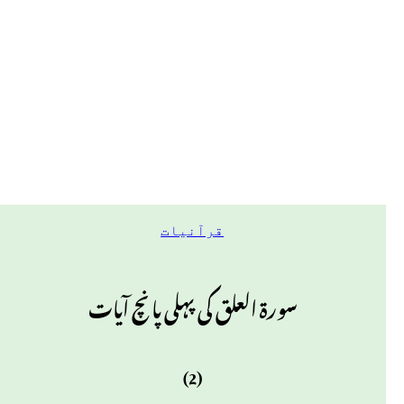
قرآنیات
سورۃ العلق کی پہلی پانچ آیات
(2)