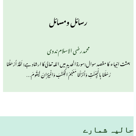
رسائل ومسائل
محمد رضی الاسلام ندوی
بعثت انبیاء کا مقصد سوال:سورۃ الحدید میں اللہ تعالیٰ کا ارشاد ہے: لَقَدْ أَرْسَلْنَا
رُسُلَنَا بِالْبَیِّنٰتِ وَأَنزَلْنَا مَعَہُمُ الْکِتٰبَ وَالْمِیْزَانَ لِیَقُومَ…
حالیہ شمارے