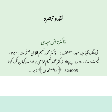
نقدو تبصرہ
ڈاکٹر تابش مہدی
فرہنگ کلیاتِ سودا مصنف : ڈاکٹر محمد نعیم فلاحی صفحات: ۴۵۶ ٭
قیمت:۔/۵۰۰ روپے پتا: ڈاکٹر محمد نعیم فلاحی 5A7۔وگیان نگر، کوٹا
324005- ﴿راجستھان﴾ زیر…