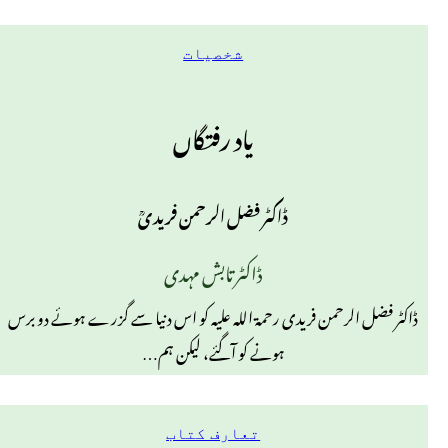
شخصیات
یاد رفتگاں
ڈاکٹر فضل الرحمن فریدیؒ
ڈاکٹر تابش مہدی
ڈاکٹر فضل الرحمن فریدی رحمۃ اللہ علیہ کو اس دنیا سے گزرے ہوئے دو برس
ہونے کو آگئے، لیکن ہم…
تعارف کتاب