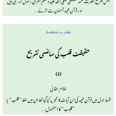
جس طرح حضرت محمد مصطفی صلی اللہ علیہ وسلم آخری رسول اور نبی ہیں
اور قرآن مجید آسمان سے اترنے…
فکر و تحقیق
حقیقت قلب کی سائنسی تشریح
(2)
غلام حقانی
قسط اول میں قرآن مجید کی ان آیات کا تجزیہ کیاگیا تھا جن میں لفظ ’’قلب‘‘ یا
’’قلوب‘‘ کا استعمال…