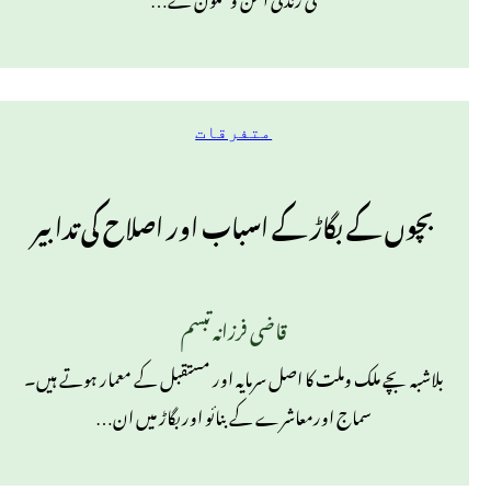
متفرقات
بچوں کے بگاڑ کے اسباب اور اصلاح کی تدابیر
قاضی فرزانہ تبسم
بلاشبہ بچے ملک وملت کا اصل سرمایہ اور مستقبل کے معمار ہوتے ہیں۔
سماج اورمعاشرے کے بنائو اوربگاڑ میں ان…