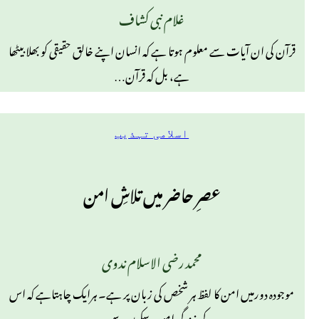
غلام نبی کشاف
قرآن کی ان آیات سے معلوم ہوتا ہے کہ انسان اپنے خالق حقیقی کو بھلا بیٹھا
ہے، بل کہ قرآن…
اسلامی تہذیب
عصرِ حاضر میں تلاشِ امن
محمد رضی الاسلام ندوی
موجودہ دورمیں امن کا لفظ ہر شخص کی زبان پر ہے۔ ہرایک چاہتاہے کہ اس
کی زندگی امن وسکون سے…