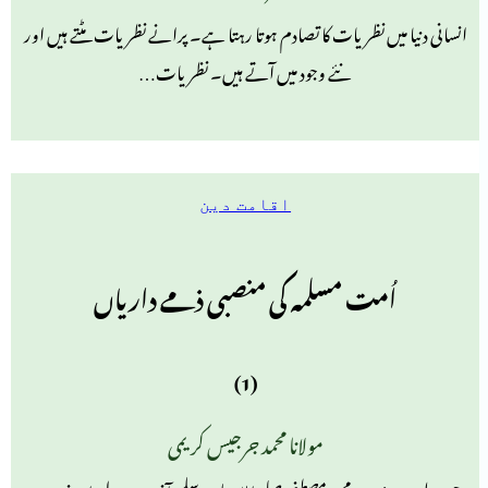
انسانی دنیا میں نظریات کا تصادم ہوتا رہتا ہے۔ پرانے نظریات مٹتے ہیں اور
نئے وجود میں آتے ہیں۔ نظریات…
اقامت دین
اُمت مسلمہ کی منصبی ذمے داریاں
(1)
مولانا محمد جرجیس کریمی