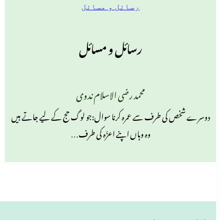
رسائل و مسائل
رسائل و مسائل
محمد رضی الاسلام ندوی
دوسرے شخص کی طرف سے عمرہ کرنا سوال:جو لوگ حج کے لیے جاتے ہیں
وہ وہاں اپنے اعزّہ کی طرف…