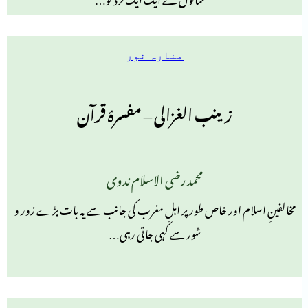
منارہ نور
زینب الغزالی – مفسرۂ قرآن
محمد رضی الاسلام ندوی
مخالفینِ اسلام اور خاص طورپر اہلِ مغرب کی جانب سے یہ بات بڑے زور و
شور سے کہی جاتی رہی…