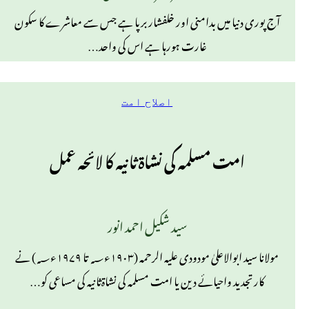
آج پوری دنیا میں بدامنی اور خلفشار برپا ہے جس سے معاشرے کا سکون
غارت ہورہا ہے اس کی واحد…
اصلاح امت
امت مسلمہ کی نشاۃ ثانیہ کا لائحہ عمل
سید شکیل احمد انور
مولانا سید ابوالاعلیٰ مودودی علیہ الرحمہ (۱۹۰۳ء؁ تا ۱۹۷۹ء؁) نے
کارتجدید واحیائے دین یا امت مسلمہ کی نشاۃثانیہ کی مساعی کو…