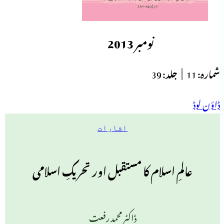
نومبر 2013
شمارہ:
11 |
جلد:
39
ڈاؤن لوڈ
اشارات
عالمِ اسلام کا مستقبل اور تحریکِ اسلامی
ڈاکٹر محمد رفعت