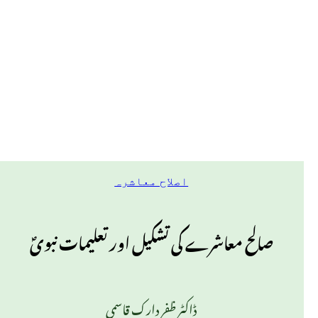
اصلاح معاشرہ
صالح معاشرے کی تشکیل اور تعلیمات نبویؐ
ڈاکٹر ظفر دارک قاسمی