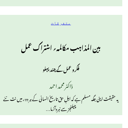
متفرقات
بین المذاہب مکالمہ؍ اشتراک عمل
فکرو عمل کے چند پہلو
ڈاکٹر محمد احمد
یہ حقیقت اپنی جگہ مسلم ہے کہ اہلِ حق تاریخ انسانی کے ہر دور میں نت نئے
چیلنجز سے نبردآزما…