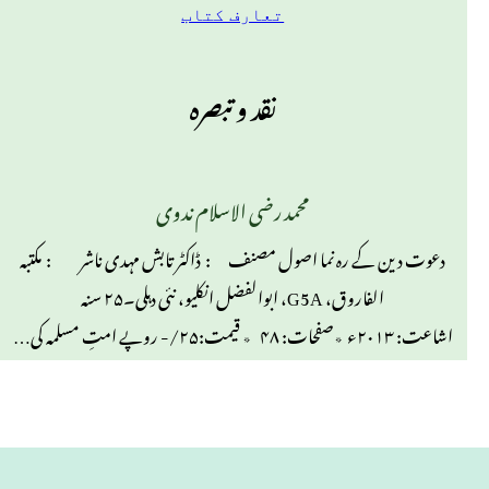
تعارف کتاب
نقد و تبصرہ
محمد رضی الاسلام ندوی
دعوت دین کے رہ نما اصول مصنف : ڈاکٹر تابش مہدی ناشر : مکتبہ
الفاروق، G5A، ابوالفضل انکلیو، نئی دہلی۔۲۵ سنہ
اشاعت: ۲۰۱۳ء ٭صفحات: ۴۸ ٭ قیمت:۲۵/- روپے امتِ مسلمہ کی…