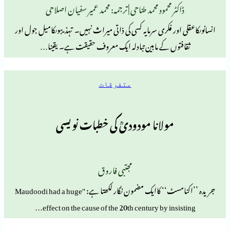
کٹر محمود محمد طناحی | ترجمہ: محمد عمیر سفیان اصلاحی
اور فکری سرمایہ کسی کی ذاتی میراث نہیں۔ تہذیبوںکامیل جول اور
توں کے مابین تبادلہ ایک معروف حقیقت ہے۔ یقینا…
متفرقات
مولانا مودودیؒ کی خطبات نویسی
مجتبی فاروق
جریدہ ’’اکنامسٹ‘‘ کاایک مضمون نگار لکھتا ہے: "Maudoodi had a huge
effect on the cause of the 20th century by insi