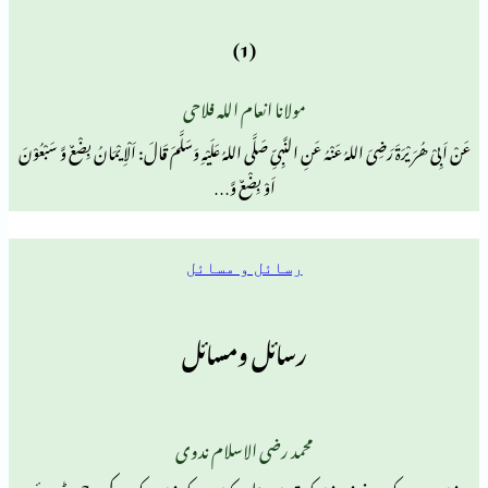
(1)
مولانا انعام اللہ فلاحی
یَ اللہُ عَنْہُ عَنِ النَّبِیِّ صَلَّی اللہُ عَلَیْہِ وَسَلَّمَ قَالَ: اَلْاِیْمَانُ بِضْعٌ وَّ سَبْعُوْنَ
اَوْ بِضْعٌ وَّ…
رسائل و مسائل
رسائل ومسائل
محمد رضی الاسلام ندوی