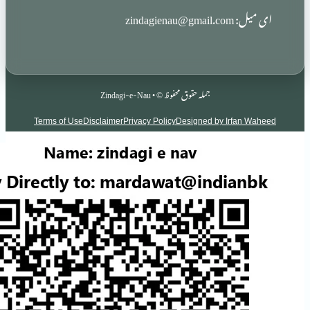
zindag
جملہ حقوق محفوظ © • Zindagi-e-Nau
Terms of Use
Disclaimer
Privacy Policy
Designed by Irf