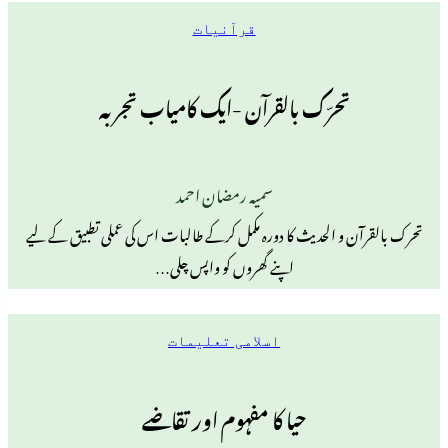
قرآنیات
حرّک بالقرآن -ایک کامیاب تجربہ
سمیہ رمضان احمد
و الحدیث کا دورہ مکمل کرکے طالبات اس کی عملی تطبیق کے لیے
اپنے گھروں کو واپس چلی…
اسلامی تعلیمات
حیا کا مفہوم اور تقاضے