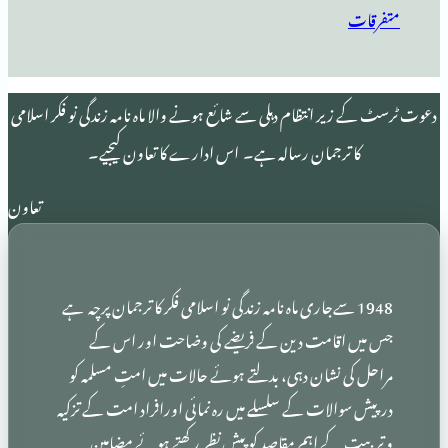
 انتظام دہلی سے شائع ہونے والا ماہ نامہ زندگی نو فکر اسلامی
 ترجمان رسالہ ہے۔ اس ادارے کا تعاون کیجیے۔
تعاون
19 سےجاری ماہ نامہ زندگی نو اسلامی فکر کا ترجمان پرچہ ہے
اقامت دین کے فریضے کی وضاحت اور اس کے
 نشان دہی، بدلتے ہوئے حالات میں امتِ مسلمہ کو
الات کے سلسلے میں رہ نمائی اورافراد امت کے تزکیہ
کے اہم مقاصد کو پیشِ نظر رکھتے ہوئے مضامین