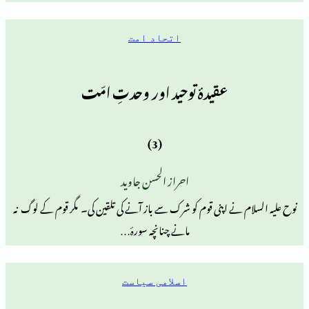
اتحاد امت
عقیدۂ توحید اور وحدتِ امّت
(3)
احراز الحسن جاوید
نے اپنی قوم کو شرک سے باز آنے کی تلقین کی۔ مگر قوم کے لوگ نہ
مانے چنانچہ سورۂ…
اسلامی سیاست