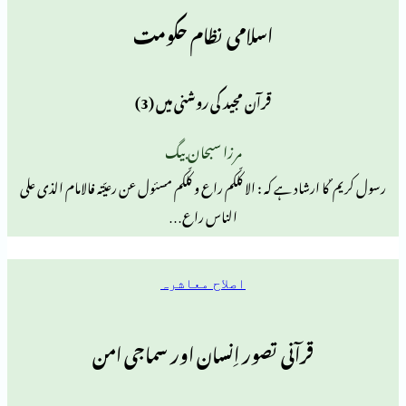
اسلامی نظام حکومت
قرآن مجید کی روشنی میں (3)
مرزا سبحان بیگ
رشاد ہے کہ : الا کلّکم راع و کلّکم مسئول عن رعیّتہ فالامام الذی علی
الناس راع…
اصلاح معاشرہ
قرآنی تصور اِنسان اور سماجی امن