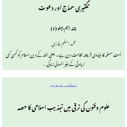
تکثیری سماج اور دعوت
چند اہم پہلو (1)
محمد اسلم غازی
نیادی فریضہ اقامت دین ہے۔ یعنی اللہ کے دین اسلام کو کسی کمی
زیادتی کے بغیر انسانی زندگی…
اسلامی تہذیب
وفنون کی ترقی میں تہذیب اسلامی کا حصہ