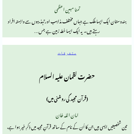
تمنا مبین اعظمی
ایسا ملک ہے جہاں مختلف مذاہب اورتہذیبوں سے وابستہ افراد
رہتے ہیں۔ یہ ایک ایسا خطہ زمین ہے جس…
متفرقات
حضرت لقمان علیہ السلام
(قرآن مجید کی روشنی میں)
امان اللہ خان
ی ہیں جن کا اُن کے نام کے ساتھ قرآنِ مجید میں ذکرِ خیر ہوا ہے،