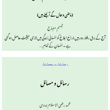
(ماضی وحال کے آئینے میں)
تبسم منہاج
 دورمیں ذرائع ابلاغ کو انسانی زندگی میں لازمی حیثیت حاصل ہوگئی
ہے ۔ انسان کے تمام…
رسائل و مسائل
رسائل و مسائل
محمد رضی الاسلام ندوی