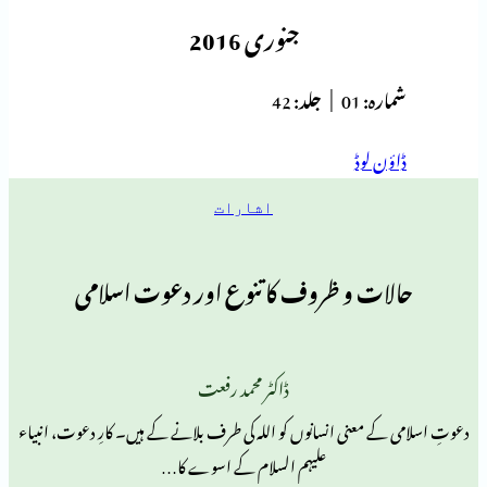
جنوری 2016
ہ:
01 |
جلد:
42
 لوڈ
اشارات
ت و ظروف کا تنوع اور دعوت اسلامی
ڈاکٹر محمد رفعت
 معنی انسانوں کو اللہ کی طرف بلانے کے ہیں۔ کارِ دعوت، انبیاء
علیہم السلام کے اسوے کا…