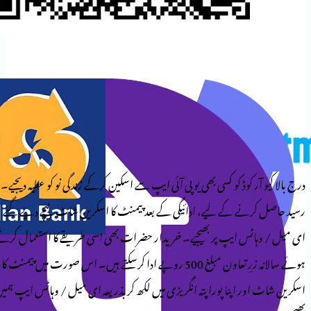
وڈ کو کسی بھی یو پی آئی ایپ سے اسکین کرکے زندگی نو کو عطیہ دیجیے۔
کے لیے، ادائیگی کے بعد پیمنٹ کا اسکرین شاٹ نیچے دیے گئے
ایپ پر بھیجیے۔ خریدار حضرات بھی اسی طریقے کا استعمال کرتے
ہوئے سالانہ زرِ تعاون مبلغ 500 روپے ادا کرسکتے ہیں۔ اس صورت میں پیمنٹ کا
پنا پورا پتہ انگریزی میں لکھ کر بذریعہ ای میل / وہاٹس ایپ ہمیں