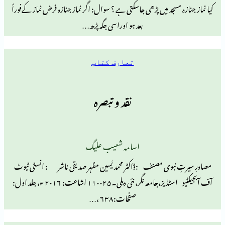
مسجد میں پڑھی جاسکتی ہے ؟ سوال: اگر نماز جنازہ فرض نماز کےفوراً
بعد ہو اوراسی جگہ پڑھ…
تعارف کتاب
نقد و تبصرہ
اسامہ شعیب علیگ
نبوی مصنف :ڈاکٹر محمد یٰسین مظہر صدیقی ناشر : انسٹی ٹیوٹ
آف آبجیکٹیو اسٹڈیز،جامعہ نگر، نئی دہلی۔۱۱۰۰۲۵ اشاعت: ۲۰۱۶ ء، جلد اول:
صفحات:۶۳۸ ،…