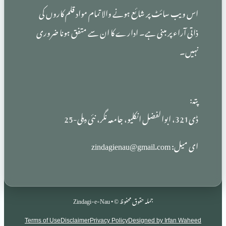
ائٹ پر شائع ہونے والا تمام مواد قلم کاروں کی
ء پر مبنی ہے۔ ادارے کا ان سے متفق ہونا ضروری
zindag
جملہ حقوق محفوظ © • Zindagi-e-Nau
Terms of Use
Disclaimer
Privacy Policy
Designed by Irf