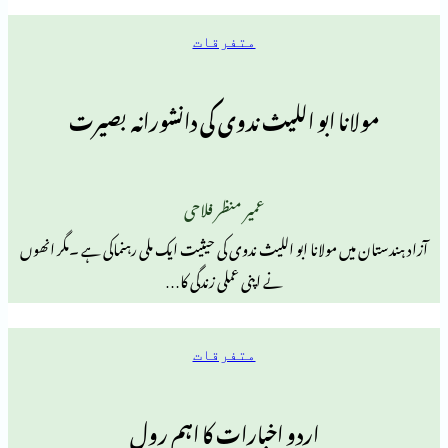
متفرقات
نا ابو اللیث ندوی کی دانشورانہ بصیرت
عمیر منظر فلاحی
ں مولانا ابو اللیث ندوی کی حیثیت ایک ملی رہنماکی ہے ۔مگر انھوں
نے اپنی عملی زندگی کا…
متفرقات
اردو اخبارات کا اہم رول