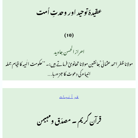
عقیدۂ توحید اور وحدتِ اُمت
(10)
احراز الحسن جاوید
مانی ؒ جانشین مولانا تھانویؒ فرماتے ہیں:۔ ’’حکومت الٰہیہ کا قیام جملہ
انبیاء کی دعوت کا جزءرہا…
قرآنیات
قرآن کریم ۔ مصدّق ومہیمن