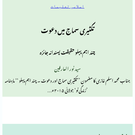
اسلامی تعلیمات
تکثیری سماج میں دعوت
چند اہم پہلو حقیقت پسندانہ جائزہ
سید نور العارفین
ازی کا مضمون ’’تکثیری سماج اور دعوت ۔ چند اہم پہلو ‘‘ ماہنامہ
’زندگی نو‘ جولائی ۲۰۱۵ء…