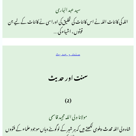
سید عبد الباری
 اللہ نے اس کائنات کی تخلیق کی اوراسی نے کائنات کے لیے جن
قوتوں ، اشیاء کی…
سنت و حدیث
سنت اور حدیث
(2)
مولانا ولی اللہ مجید قاسمی
ث دہلوی لکھتے ہیں کہ ہر شہر کے لوگوںنے وہاں موجود علماء کے فتووں