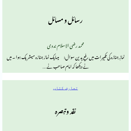
رسائل و مسائل
محمد رضی الاسلام ندوی
تکبیرات میں رفعِ یدین سوال: میںایک نماز جنازہ میںشریک ہوا ۔ میں
نے دیکھا کہ امام صاحب نے…
تعارف کتاب
نقد وتبصرہ