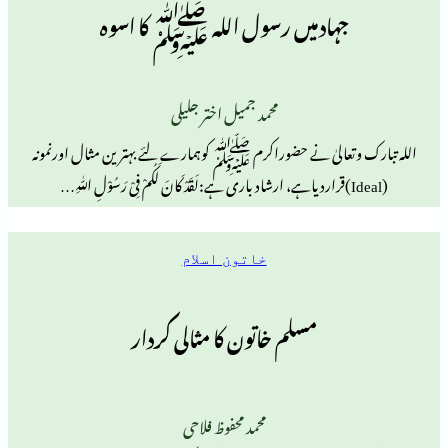
جہادمیں رسول اللہ ﷺ کا اسوہ
محمد جمیل اختر جلیلی
تعالیٰ نے حضوراکرم ﷺ کوہمارے لئے بہترین مثال اورنمونہ
خاتون اسلام
مسلم خاتون کا مثالی کردار
محمد محفوظ فلاحی