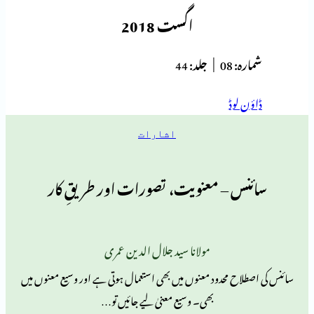
اگست 2018
ہ:
08 |
جلد:
44
 لوڈ
اشارات
س – معنویت، تصورات اور طریقِ کار
مولانا سید جلال الدین عمری
اح محدود معنوں میں بھی استعمال ہوتی ہے اور وسیع معنوں میں
بھی۔ وسیع معنیٰ لیے جائیں تو…