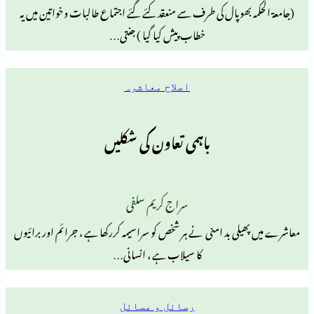
بھوپال کی طرف سے منعقد کئے گئے اجتماع طالبات وخواتین میں یہ
خطاب پیش کیا گیا ) جنتی…
اصلاح معاشرہ
باہمی تعاون کی شکلیں
سراج کریم سلفی
ی بد امنی نے ہر شخص کو سراسیمہ کررکھا ہے ، جرائم اور برائیوں
کا سیلاب ہے ، انسانی…
رسائل و مسائل