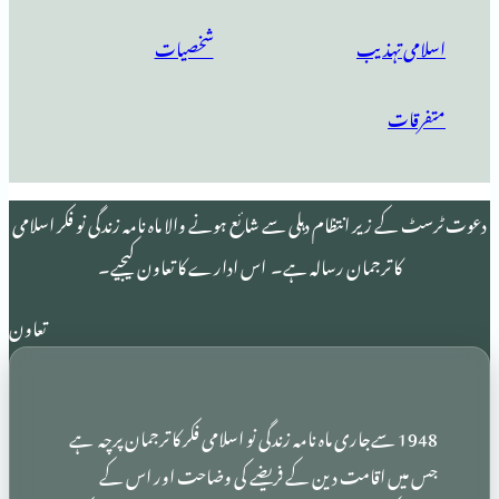
ہذیب
شخصیات
 انتظام دہلی سے شائع ہونے والا ماہ نامہ زندگی نو فکر اسلامی
 ترجمان رسالہ ہے۔ اس ادارے کا تعاون کیجیے۔
تعاون
19 سےجاری ماہ نامہ زندگی نو اسلامی فکر کا ترجمان پرچہ ہے
اقامت دین کے فریضے کی وضاحت اور اس کے