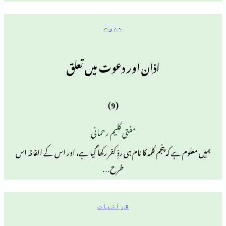
دعوت
اذان اور دعوت میں تعلق
(9)
مفتی کلیم رحمانی
کہ پنجم کلمہ کا نام ہی ردِّ کفر رکھا گیا ہے، اور اس کے الفاظ اس
طرح…
قرآنیات