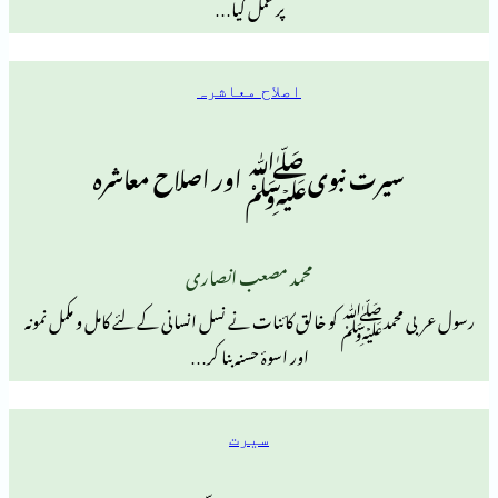
پر عمل کیا…
اصلاح معاشرہ
رت نبویﷺ اور اصلاح معاشرہ
محمد مصعب انصاری
ﷺ کو خالق کائنات نے نسل انسانی کے لئے کامل و مکمل نمونہ
اور اسوۂ حسنہ بنا کر…
سیرت