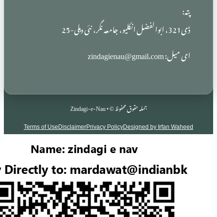
zindag
جملہ حقوق محفوظ © • Zindagi-e-Nau
Terms of Use
Disclaimer
Privacy Policy
Designed by Irf