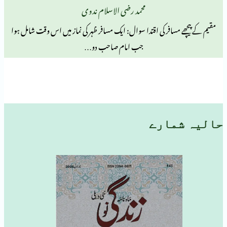
محمد رضی الاسلام ندوی
سافر کی اقتدا سوال: ایک مسافر ظہر کی نماز میں اس وقت شامل ہوا
جب امام صاحب دو…
مارے