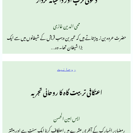
محی الدین غازی
بیرؓ بتاتے ہیں کہ عمیر بن وہب قریش کے شیطانوں میں سے ایک
بڑا شیطان تھا۔ وہ…
روحانیت
اعتکافی تربیت گاہ کا روحانی تجربہ
ایس امین الحسن
ک کے آخری عشرے میں اعتکاف کرنا ایک سنت ہے اور بیشتر