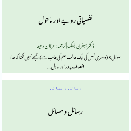
نفسیاتی رویے اور ماحول
ڈاکٹر جیفری لینگ | ترجمہ: عرفان وحید
8 (دوسری نسل کی ایک طالب علم کی جانب سے): مجھے نہیں لگتا کہ خدا
انصاف پرور اور عادل…
رسائل و مسائل
رسائل و مسائل