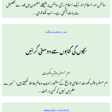
ام اور ایک اسلام رخی سائنس پر پچھلے مضمون میں قدرے تفصیل
سے بات آگئی ہے۔ اب ٹکنالوجی…
تربیت اولاد
بچوں کی کتابوں سے دوستی کرائیں
ام مسفرہ مبشرہ کھوت
کھوت اسلامی تاریخ کے مشہور ادیب وعالم جاحظ لکھتے ہیں: ’’میرے
علم میں نہیں کہ کسی درخت…
اجالوں کا سفر