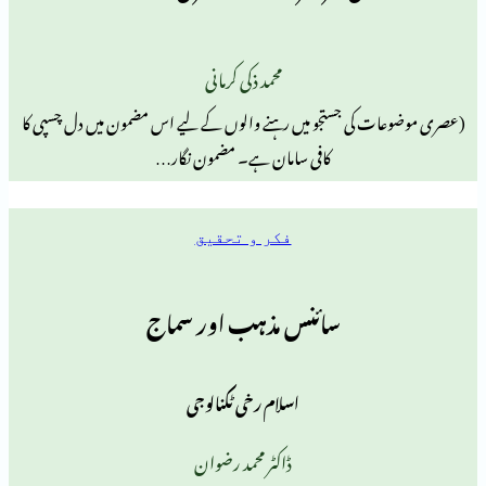
محمد ذکی کرمانی
کی جستجو میں رہنے والوں کے لیے اس مضمون میں دل چسپی کا
کافی سامان ہے۔ مضمون نگار…
فکر و تحقیق
سائنس مذہب اور سماج
اسلام رخی ٹکنالوجی
ڈاکٹر محمد رضوان