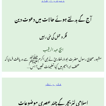
دعوت و ارشاد
ے بدلتے ہوئے حالات میں دعوت دین
فکر و عمل کی نئی راہیں
ایچ عبد الرقیب
سول حضرت ابو ذرغفاریؓ نے نبی اکرمﷺ سے دریافت فرمایا کہ
صحف ابراہیم میں کیا تعلیمات تھیں؟ اس…
فکر و نظر
امی لٹریچر کے چند عصری موضوعات