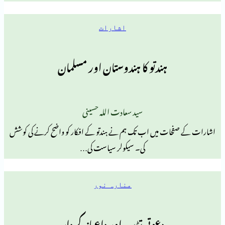
اشارات
ہندتو کا ہندوستان اور مسلمان
سید سعادت اللہ حسینی
ت میں اب تک ہم نے ہندتو کے افکار کو واضح کرنے کی کوشش
کی۔ سیکولر سیاست کی…
منارہ نور
دعوتی تڑپ اور داعیانہ کردار