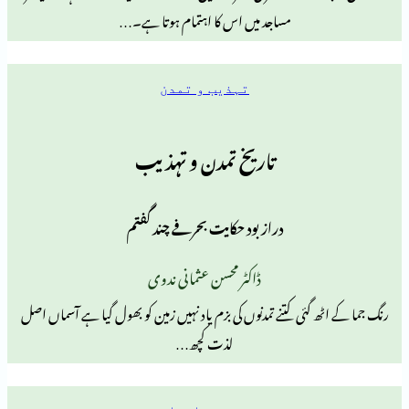
مساجد میں اس کا اہتمام ہوتا ہے۔…
تہذیب و تمدن
تاریخ تمدن و تہذیب
دراز بود حکایت بحرفے چند گفتم
ڈاکٹر محسن عثمانی ندوی
گئی کتنے تمدنوں کی بزم یاد نہیں زمین کو بھول گیا ہے آسماں اصل
لذت کچھ…