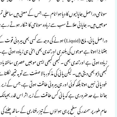
موجیں ہیں۔ جاپانی علاقے سب سے زیادہ سونامی کا شکار ہوتے رہے ہیں
دراصل پانی، مایع (Liquid) ہونے کی وجہ سے کسی بھی بی
جتنا بڑاہوتا ہے موجوں کی بلند ی اور تندی بھی اتنی ہی زیادہ ہوتی ہ
زیادہ ہوتی ہے اور تندی بھی ۔ کبھی کبھی ایسی موجیں عصری ساختہ یا دورِ
کبھی ڈبو بھی دیتی ہیں۔ لیکن پانی کی مذکورِ بالا صفت سے تو یہ نتیجہ 
خود پانی نہیں ہوتا بلکہ کوئی اور ہی بیرونی طاقت ہوتی ہے، جس کے زیر
جاننا بے حد ضروری ہے کہ پانی کس طاقت کے زیر اثر اس قدر بھیانک
عام طور پر سمندر کی سطح پرہی ہواؤں کے تیز رفتاری کے ساتھ چلنے کی