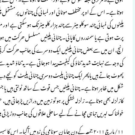
پرت ہوتی ہے یا سمندروں کاپانی۔ چٹانی پلیٹیں مسلسل حرکت میں ہوت
انچ، ان میں سے بعض چٹانی پلیٹیں ایک دوسرے کی جانب حرکت کرتی
کی وجہ سے نہایت شدید تناؤ کی کیفیت پیدا ہوجاتی ہے۔ یہ تناؤ شدید س
پھوٹ جاتے ہیں یاپھر ایک چٹانی پلیٹ دوسری چٹانی پلیٹ کو نیچے دبنے پر
شکل میں ظاہر ہوتاہے۔ چٹانی پلیٹیں جس قوت کے ساتھ ٹوٹتی ہیں یا
کازلزلہ بھی ہوتاہے۔ زلزلہ خشکی پر ہو تو زمین میں دراڑیں پڑجاتی ہیں، عما
خوفناک لہریں تباہی مچانے کے لیے ساحلی علاقوں کی جانب دوڑ پڑتی 