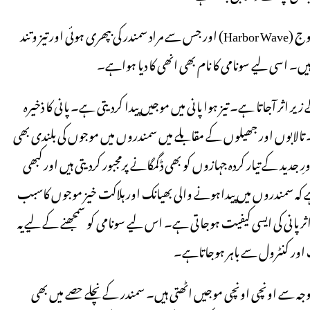
سونامی دراصل جاپانیوں کا دیاہوا نام ہے، جس کے معنی ہیں ساحلی تموج (Harbor Wave) اور جس سے مراد سمندر کی بپھری ہوئی اور تیز وتند
۔ اسی لیے سونامی کا نام بھی انھی کا دیا ہواہے۔
رونی قوت کے زیر اثر آجاتا ہے۔ تیز ہوا پانی میں موجیں پیدا کردیتی ہے۔ پانی کا ذخیرہ
ے۔ تالابوں اور جھیلوں کے مقابلے میں سمندروں میں موجوں کی بلندی بھی
 جدید کے تیار کردہ جہازوں کو بھی ڈگمگانے پرمجبور کردیتی ہیں اور کبھی
نکلتاہے کہ سمندروں میں پیداہونے والی بھیانک اور ہلاکت خیز موجوں کاسبب
 اثر پانی کی ایسی کیفیت ہوجاتی ہے۔ اس لیے سونامی کو سمجھنے کے لیے یہ
 اور کنٹرول سے باہر ہوجاتاہے۔
 وجہ سے اونچی اونچی موجیں اٹھتی ہیں۔ سمندر کے نچلے حصے میں بھی