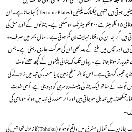
ہوتاہے۔ اس کے اوپر مختلف موٹائی اور لمبائی کی چٹانوں پر مشتمل پلیٹیں ہوتی ہیں جنہیں ٹیکٹانک پلیٹیں (Tectonic Plates) کہا جاتاہے۔ ان
پلیٹوں کی لمبائی چند سوکلو میٹر سے چند ہزار کلو میٹر تک ہوسکتی ہے اور موٹائی ۱۵ کلو میٹر سے ۲۰۰ کلو میٹر تک ہوسکتی ہے۔ چٹانوں کے اوپر مٹی کی
ی ہیں اگر چہ ان کی رفتار نہایت ہی کم ہوتی ہے۔ سال بھر میں صرف دو
 ہیں اور آپس میں ملنے کے بعد بھی ان کی حرکت جاری رہتی ہے۔ جس
ے شدید تر ہوتا جاتا ہے۔ یہاں تک کہ چٹانی پلیٹوں کے کچھ حصے ٹوٹ
 مجبورکردیتی ہے۔ اس کا اثر سطح زمین پر یا سمندر کی تہہ میں زلزلے کی
 جس قوت کے ساتھ ایک چٹانی پلیٹ دوسری کو دبادیتی ہے، اُسی شدت
رتیںکھنڈر میں تبدیل ہوجاتی ہیں اور اگر سمندر کی تہہ میں ہو تو سونامی کی
ہیں۔
۱۱/مارچ ۲۰۱۱ جمعہ کے دن جاپان سونامی کی زد میں آگیا۔ اس کا سبب جاپان کے شمال مشرق میں واقع ٹوہوکو (Tohoku)کا زلزلہ تھا جس کی