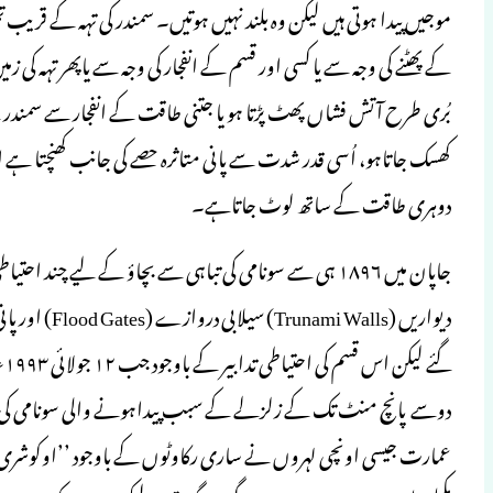
موجیں پیدا ہوتی ہیں لیکن وہ بلند نہیں ہوتیں۔ سمندر کی تہہ کے قریب ت
کے پھٹنے کی وجہ سے یا کسی اور قسم کے انفجار کی وجہ سے یاپھر تہہ ک
بُری طرح آتش فشاں پھٹ پڑتا ہو یا جتنی طاقت کے انفجار سے سمندر کے 
کھسک جاتاہو، اُسی قدر شدت سے پانی متاثرہ حصے کی جانب کھنچتا ہے او
دوہری طاقت کے ساتھ لوٹ جاتاہے۔
جاپان میں ۱۸۹۶ ہی سے سونامی کی تباہی سے بچاؤ کے لیے چند اح