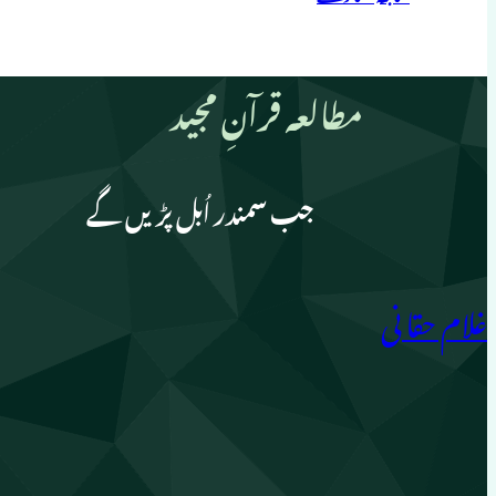
مطالعہ قرآنِ مجید
جب سمندر اُبل پڑیں گے
غلام حقانی