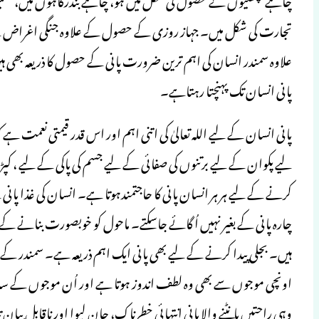
تجارت کی شکل میں۔ جہاز روزی کے حصول کے علاوہ جنگی اغراض ک
علاوہ سمندر انسان کی اہم ترین ضرورت پانی کے حصول کا ذریعہ بھی ہی
پانی انسان تک پہنچتا رہتاہے۔
پانی انسان کے لیے اللہ تعالیٰ کی اتنی اہم اور اس قدر قیمتی نعمت 
لیے پکوان کے لیے برتنوں کی صفائی کے لیے جسم کی پاکی کے لیے ، 
کرنے کے لیے ہر ہر انسان پانی کا حاجتمندہوتا ہے۔ انسان کی غذا پانی
چارہ پانی کے بغیر نہیں اُگائے جاسکتے۔ ماحول کو خوبصورت بنانے
ہیں۔ بجلی پیدا کرنے کے لیے بھی پانی ایک اہم ذریعہ ہے۔ سمندر کے 
اونچی موجوں سے بھی وہ لطف اندوز ہوتا ہے اور اُن موجوں کے ساتھ
وہی راحتیں بانٹنے والا پانی انتہائی خطرناک، جان لیوا اور ناقابل بیان