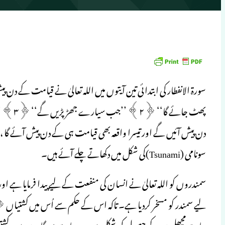
پھٹ جائ
دن پیش آئیں گے اور تیسرا واقعہ بھی قیامت ہی کے دن پیش آئے گا ،لیک
سونامی (Tsunami)کی شکل میں دکھاتے چلے آئے ہیں۔
لیے سمندر کو مسخر کردیا ہے۔ تاکہ اس کے حکم سے اُس میں کشت
چاہے مچھلیوں کے حصول کی شکل میں ہو، چاہے بندرگاہوں میں، کشتی