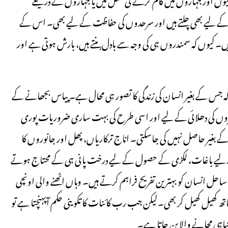
ے لیے بھی چلتے ہیں اور سرحدوں کی حفاظت کے لیے بھی۔ اس کے
ں۔ کیوں کہ سمندروں ہی کی وجہ سے بادل بنتے ہیں، بارش ہوتی ہے اور
ہے کہ جس کے بغیر انسان کی زندگی کا تصور ہی محال ہے۔ پیاس بجھانے کے
کپڑوں کی دھلائی کے لیے اور اسی طرح کی بہت ساری ضروریات پوری
 کے بغیر حاصل نہیں کی جاسکتی۔ اناج ترکاریاں، پھل اور جانوروں کا
 کے لیے باغات، لکڑی کے حصول کے لیے درخت پانی ہی کے محتاج ہوتے
ساحل انسان کو بہترین تفریح فراہم کرتے ہیں۔ وہاں اٹھنے والی اونچی
 کھیل کھیل کر بھی۔لیکن جب رب کائنات کا تکوینی حکم آپہنچتا ہے تو
 تباہی مچانے والا بن جاتا ہے۔