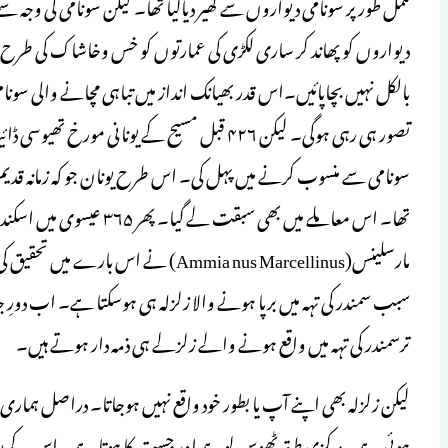
مکمل طور پر سونامی دیواروں سے گھیر دیاگیا تھا۔ لیکن سونامی کی وجہ سے
دیواروں کو پھاند کر ساری لکڑی کی عمارتوں کو خس وخاشاک کی طرح بہ
بالکل نہیں بچاپائیں۔اس قدر بھیانک انداز میں تباہی مچانے والی سونام
سونامی سے منسوب کرنے میں پہل کی۔ اس طرح یونان جو کہ زمانہ قدیم م
تھا۔ اس معاملے میں بھی سبقت ل
مارسلینس(Ammia nus Marcellinus) نے اس 
سبب سمندر کی تہہ میں برپا ہونے والا زلزلہ ہی ہوسکتا ہے۔ اب دورِ 
ترسمندر کی تہہ میں واقع ہونے والے زلزلے ہی ذمہ دار ہوتے ہیں۔
لیکن زلزلہ بھی اپنے آپ یا بطور خود واقع نہیں ہوجاتا۔ دراصل ہمار
ہوئی ہے۔ مرکزی طبقہ ٹھوس لوہے اور جست کا ہوتا ہے۔ اس کے بعد و