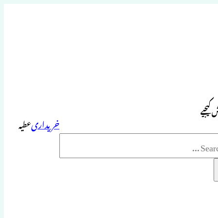
 کیجیے
خریداری
عطیہ
Sea