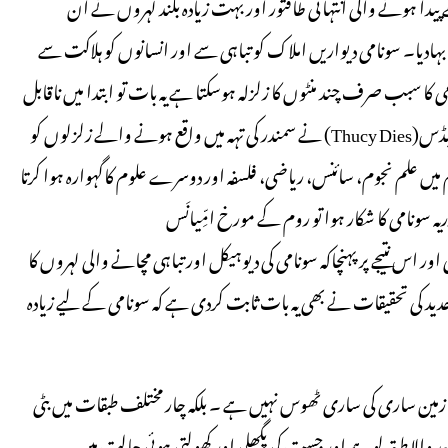
 پیدا ہونے والی انتہائی طاقتور اور بہت زیادہ بلند لہروں نے اُن
ادیا۔ سونامی دیواریں املاک کو تباہی سے اور انسانوں کو ہلاکت سے
ی کا سبب صرف چند منٹوں کا زلزلہ ہوسکتا ہے یہ بات تو ابتدا میں ناقابل
تصور ہی رہی ہوگی۔ لیکن ۴۲۶ قبل مسیح کے یونانی مورخ تھیوسی ڈائیڈس(Thucy Dies) نے سمندر کی تہہ میں واقع ہونے والے زلزلوں کو
یں علم نجوم، سائنس، ریاضی، فلسفہ اور دوسرے علوم کاگہوارہ ہوا کرتا
ے گیا۔ پھر ۳۶۵ عیسوی میں اسکندریہ سونامی کا شکار ہوا تو روم کے مورخ امِّیانَس
بارے میں تحقیق کی اور اس نتیجے پر پہنچاکہ سونامی کی دیوہیکل اور تباہی مچانے والی لہروں کا
جدید کی تحقیقات نے بھی یہ بات ثابت کردی ہے کہ سونامی کے لیے زیادہ
ی زمین ساری کی ساری ٹھوس نہیں ہے ۔ بلکہ چار مختلف طبقات میں بٹی
الا طبقہ لوہے اور جست کی پگھلی اور کھولتی ہوئی حالت میں