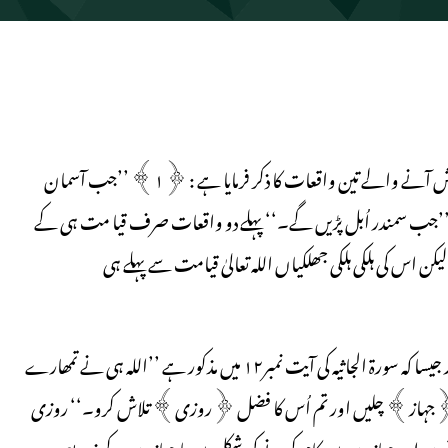
سورۃ الانفطار کی ابتدائی تین آیتوں میں اللہ تعالیٰ نے قیامت کے دن پیش آنے والے تین واقعات کا ذکر فرمایا ہے : ﴿۱﴾ ’’جب آسمان
ے گا‘‘ ﴿۲﴾ ’’جب سیارے جھڑپڑیں گے‘‘ ﴿۳﴾ ’’جب سمندر اُبل پڑیں گے۔‘‘ پہلے دو واقعات صرف قیا مت ہی کے
ن اس کی ہلکی ہلکی جھلکیاں اللہ تعالیٰ قیامت سے پہلے ہی
سمندروں کو اللہ تعالیٰ نے انسان کی منفعت کے لیے پیدا فرمایا ہے اور جیسا کہ سورۃ الجاثیہ کی آیت نمبر۱۲ میں مذکور ہے ’’اللہ ہی نے تمھارے
یاں ﴿جہاز﴾ چلیں اور تم اُس کا فضل ﴿روزی﴾ تلاش کرو۔‘‘ روزی
وں اور جہازوں میں کام کرنے کی شکل میں یا جہازوں کے ذریعے