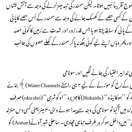
موج تقریباً نہیں ہوتا۔ لیکن سمندر کی تہہ میںزلزلے کی وجہ سے آتش فشاں
ی زمین کے کسی حصے کے کھسک جانے کی وجہ سے سمندر کے اُس حصے کاپانی
پانی کو سابقہ پڑتا ہو یا جس قدر زور اور شدت سے زمین کاکوئی حصہ
ر پھر وہاں اپنے لیے کوئی جگہ نہ پاکر سمندر کے کھلے حصوں کی جانب
تیاطی تدابیر اختیار کی جانے لگیں اور سونامی
دیواریں (Trunami Walls) سیلابی دروازے (Flood Gates) اور پانی کے رُخ کو موڑنے کے لیے ۲ ہی راستے Water Channels)﴾ بنائے
گئے لیکن اس قسم کی احتیاطی تدابیر کے باوجود جب ۱۲ جولائی ۱۹۹۳ء کو ’’ہوکائیڈو‘‘ (Hokaido) کاجزیرہ ’’اوکوشری‘‘ (oku shri) صرف
دوسے پانچ منٹ تک کے زلزلے کے سبب پیداہونے والی سونامی کی زد میں آگیا تو سونامی کی وجہ سے پیدا ہونے والی۳۰ میٹر یعنی کسی دس منزلہ
عمارت جیسی اونچی لہروں نے ساری رکاوٹوں کے باوجود ’’اوکوشری‘‘ میں داخل ہوکر ہر طرف تباہی مچادی۔ ساحلی شہر آونے(Aonae) کو