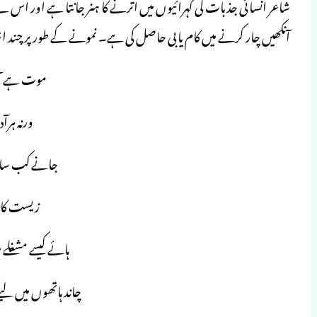
شاعر انسانی جذبات کی گہرائیوں میں اترنے کا ہنر جانتا ہے اور اس 
آنکھیں چار کرنے میں کام یابی حاصل کی ہے۔ نمونے کے طورپر چند اشعا
موت ہے آدم
ورنہ ہرآد
جانے کب سات
زیست کا ا
ہائے کیسے مشغلے 
چاند ہاتھوں میں لی