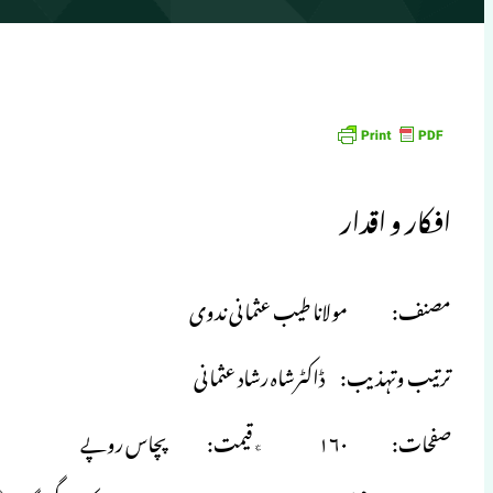
افکار و اقدار
مصنف: مولانا طیب عثمانی ندوی
ترتیب وتہذیب: ڈاکٹرشاہ رشاد عثمانی
صفحات: ۱۶۰ ٭قیمت: پچاس روپے