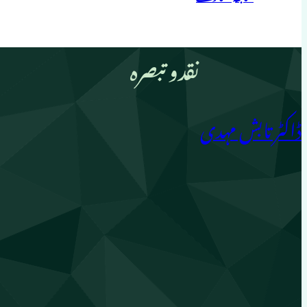
نقدو تبصرہ
ڈاکٹر تابش مہدی