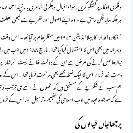
وفکری افکار پر گفتگو کریں، خواہ اقبال وجگر کی شاعری یا رشید احمد صدی
ہر جگہ سایہ فگن رہتی ہے۔ وہ اپنے اصول اور نظریے سے کبھی غفلت نہیں
’افکارواقدار‘ کا پہلا ایڈیشن ۱۹۷۶میں منظرع
وجرائد میں بھی اس کا اس
نیازحاصل کرنے کی غرض سے ان کے دولت خانے ’بیت الرشاد‘ پر حا
دست خط فرماکر اس کا ایک نسخہ مجھے بھی مرحمت فرمایاتھا۔ اس کے بعد 
ہم سب کے شکریے کے مستحق ہیں کہ انھوں نے اِسے نئی ترتیب و تہذی
ہے کہ موجودہ عہد میں ادب اسلامی کی تفہیم وترسیل اور اس کے فروغ و
پرچھائیاں خیالوں کی