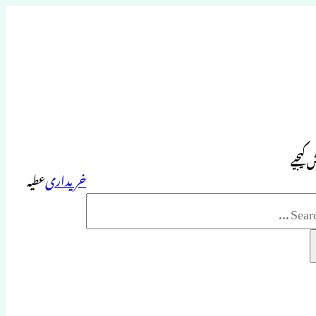
 کیجیے
خریداری
عطیہ
Sea