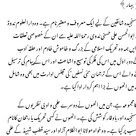
ا﴿بہار﴾
۱۹﴾ کا نام شعرو ادب کے سنجیدہ شائقین کے لیے ایک معروف و معتبر نام ہے۔ وہ دارالعلوم ندوۃ
د ابوالحسن علی حسنی ندوی رحمۃ اللہ علیہ سے ان کے خصوصی تعلقات
 ایں ہمہ وہ تحریک اسلامی کے بزرگ و خاموش خادم اور حلقہ ٔ ادب
ورِ اوّل میں اس کی فکر کی توسیع واشاعت اور اس کے پیام کی ترسیل
نکلنے والے اس کے ترجمان ’نئی نسلیں‘ کی مجلس ادارت میں بھی وہ شامل
یں انھوں نے بڑا اہم کردار ادا کیا ہے۔
 کامجموعہ ہے، جن میں انھوں نے دوسرے علمی و ادبی نظریوں کے
 سنجیدہ اور باوقار کوشش کی ہے۔ انھوں نے کسی تحریک یا رجحان کانام
سب پر کیا ہے۔ وہ خواہ مولانا ابوالکلام آزاد اور سیّد قطب شہیدؒ کے علمی