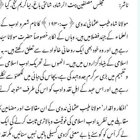
ناشر: مجلس مصنفین بیت الرشاد، شانتی باغ، نیاکریم گنج، گی
مولانا شاہ طیب عثمانی ندوی ﴿پ:۳۰
العلماء کے جیّدفضلامیں ہیں، وہاں کے اکابرخصوصاً حضرت مولانا سیّ
رہے ہیں اور وہ خود بھی ایک روحانی خانوادے سے تعلق رکھتے ہیں۔ بہ
اسلامی کے بنیادگزاروں میں ہیں۔ انھوں نے تحریک ِادب اسلامی کے د
و تفہیم میں بڑی سرگرم جدوجہد کی ہے، پچاس کی دہائی میں لکھنؤ سے 
رہے ہیں اور اس عہد کے اہلِ نقد وادب کو اس کی طرف متوجہ کرنے م
’افکار واقدار‘ مولانا طیب عثمانی ندوی کے ان مقالات اور مضامین
مقابلے میں نظریۂ ادب اسلامی کی فوقیت وبالاتری ثابت کرنے کی ایک
لے کر اُس کو کو سنے یا بے معنی کڑوی کسیلی باتیں نہیں سنائیں، مگر نقد 