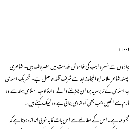
ش تین دہائیوں سے شعرو ادب کی خاموش خدمت میں مصروف ہیں۔ شاعری
پسند شاعر علاّمہ ابوالمجاہدزاہد سے شرفِ تلمّذ حاصل ہے۔ تحریکِ اسلامی
یکِ اسلامی کے زیرسایہ پروان چڑھنے والے ادارۂ ادب اسلامی ہند سے وہ
 فارم سے انھیں جب بھی آواز دی جاتی ہے وہ لبیک کہتے ہیں۔
 مجموعہ ہے۔ اس کے مطالعے سے اس بات کا بہ خوبی اندازہ ہوتا ہے کہ