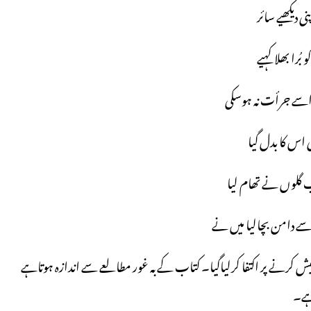
ی دیکھیے سائر
ُرا بھلا کہیے
سے جرأت نہ ہوسکی
ہی اس کا بدل گیا
کب گلوں نے تھام لیا
سے دامن بچالیا میں نے
 کرنے پر اکتفا کرلیاگیا۔ کتاب کے بہ غور مطالعے سے اندازہ ہوتاہے
ہے۔