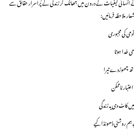
نے انسانی کیفیات کے درون میں جھانک کر زندگی کے پُراسرار حقائق سے
ر ملاحظہ فرمائیں:
ی کی مجبوری
می خدا ہوتا
ھ چھوڑدے تیرا
عتبار ناممکن
میں کاٹ دی یہ زندگی
ے ہم روشنی ڈھونڈا کیے