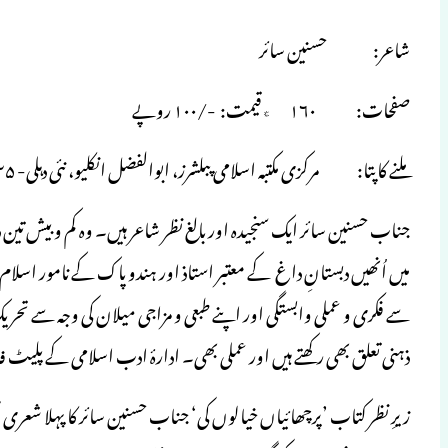
شاعر: حسنین سائر
صفحات: ۱۶۰ ٭قیمت: -/۱۰۰ روپے
ملنے کاپتا: مرکزی مکتبہ اسلامی پبلشرز، ابوالفضل انکلیو، نئی دہلی- ۱۱۰۰۲۵
جناب حسنین سائر ایک سنجیدہ اور بالغ نظر شاعر ہیں۔ وہ کم و بی
میں اُنھیں دبستانِ داغ کے معتبر استاذ اور ہندو پاک کے نامور اسلام 
سے فکری و عملی وابستگی اور اپنے طبعی و مزاجی میلان کی وجہ سے تحر
ذہنی تعلق بھی رکھتے ہیں اور عملی بھی۔ ادارۂ ادب اسلامی کے پلیٹ
زیرِ نظر کتاب ’پرچھائیاں خیالوں کی‘ جناب حسنین سائر کا پہلا شعری