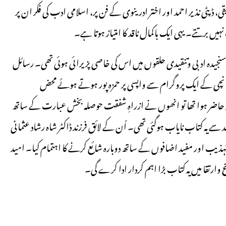
قی، ڈپٹی نذیر احمد اور اختر ادرینوی کے فن پر، اسلامی ادب کی فکر ان پر
 برتتے۔ یہی ایک باکمال ناقد کا امتیاز ہوتا ہے۔
ام پر آیاتھا۔ اس وقت سنجیدہ ادبی وتنقیدی حلقوں میں اس کی خاصی پزیرائی ہوئی تھی۔ رسائل
تقبال کیاگیاتھا۔ مارچ ۱۹۸۸میں جب میں رانچی کے ایک پروگرام سے واپسی پر حمزہ پور ہوتے ہوئے محض
ضر ہوا تھا تو انھوں نے ازراہِ شفقت حوصلہ بخش عبارت کے ساتھ
سے یہ کتاب نایاب ہوگئی تھی۔ اُن کے لائق فرزند ڈاکٹر شاہ رشاد عثمانی
ب اور مفید اضافوں کے ساتھ دوبارہ شائع کرنے کا اہتمام کیا۔ امید
ارتقا میں یہ کتاب بڑا اہم کردار ادا کرے گی۔