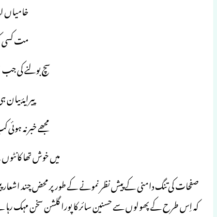
خامیاں اپن
مت کسی کو ب
سچ بولنے کی جب ا
پیرایۂ بیان 
مجھے خبر نہ ہوئی 
میں خوش تھا کانٹوں 
صفحات کی تنگ دامنی کے پیش نظر نمونے کے طورپر محض چند اشعار پیش
کہ اِس طرح کے پھولوں سے حسنین سائر کا پورا گلشن سخن مہک رہا 