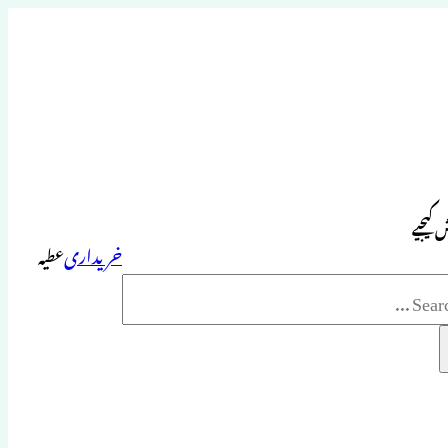
 کیجیے
خریداری
عطیہ
Sea