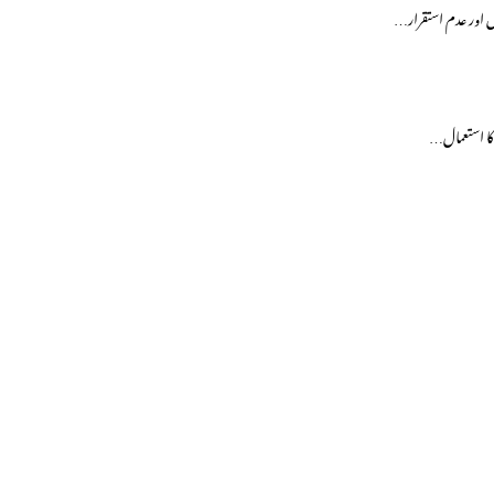
ل اور عدم استقرار…
‘ کا استعمال…