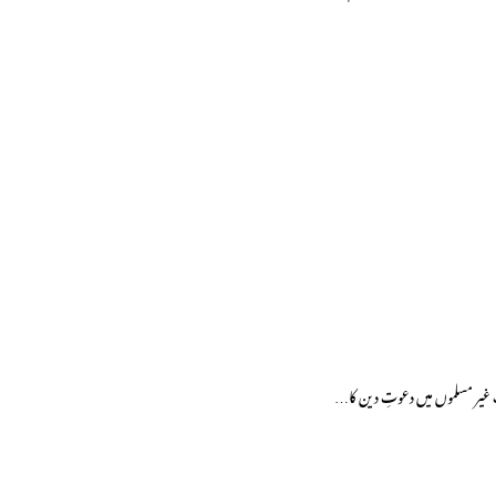
یر مسلموں میں دعوتِ دین کا…