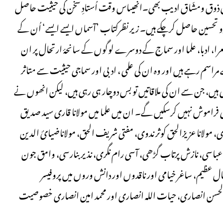
ش ذوق ومشّاق ادیب بھی۔انھیںاس وقت اُستادِ سخن کی حیثیت حاصل
و تحسین حاصل کرچکے ہیں۔ زیر نظرکتاب ’آسماں ایسے ایسے‘ اُن کے
 شعرا، ادبا، علما اور سماج کے دوسرے لوگوں کے سانحۂ ارتحال پر ان
راسم رہے ہیں اور وہ ان کی علمی ، ادبی اور سماجی حیثیت سے متاثر
یں، جن سے ان کی ملاقاتیں تو بس دوچار ہی رہی ہیں، لیکن انھوں نے
راموش نہیں کرسکیں گے۔ ان میں علما میں مولانا قاری سید صدیق
ری، مولانا عزیزالحق کوثر ندوی، مفتی شریف الحق، مولاناضیائ الدین
عباسی، نازش پرتاب گڑھی، آسی رام نگری، نذیر بنارسی، وامق جون
اقبال عظیم، ساغر خیامی اور ناقدوں اور دانش وروں میں پروفیسر
 نذیر الحسن انصاری، حیات اللہ انصاری اور محمد امین انصاری خصوصیت