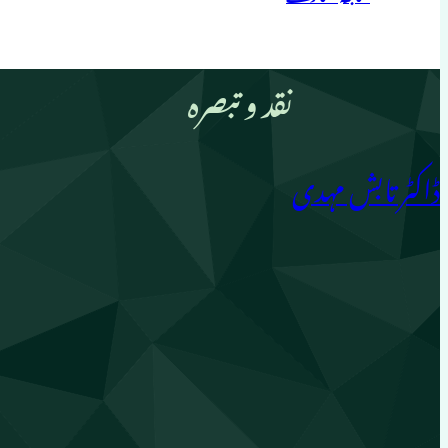
نقد و تبصرہ
ڈاکٹر تابش مہدی