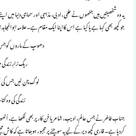
یہ وہ شخصیتیں ہیں جنھوں نے علمی ،ادبی، مذہبی اور سماجی دنیا 
جو کچھ بھی کہا ہے یا کیا ہے اس کااپنا ایک مقام ہے۔علامہ ابوالمجاہد
دھوپ کے ماروں کوجس 
ریگ زارِ زندگی 
لوگ چن لیں جس کی ت
زندگی کی وہ کت
جناب فاخر نے جس عالم، ادیب، شاعر یا فن کار پر بھی لکھا ہے، اُنھ
کردیا ہے۔ قاری کچھ دیر کے لیے یہ سوچنے پر مجبور ہوجاتا ہے کہ کا