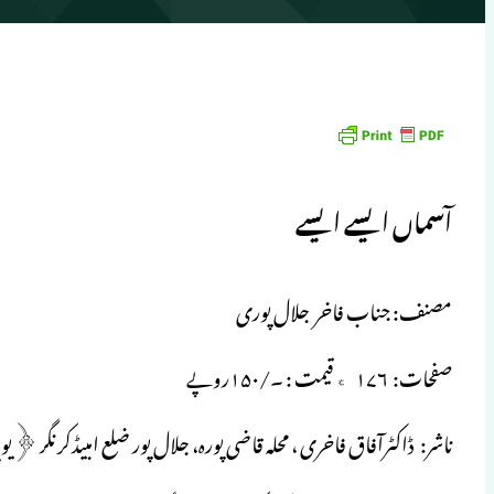
آسماں ایسے ایسے
مصنف: جناب فاخر جلال پوری
صفحات: ۱۷۶ ٭ قیمت : ۔/۱۵۰روپے
ناشر: ڈاکٹرآفاق فاخری ، محلہ قاضی پورہ، جلال پور ضلع امبیڈکر نگر ﴿