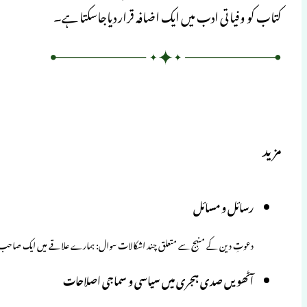
کتاب کو وفیاتی ادب میں ایک اضافہ قرار دیاجاسکتا ہے۔
مزید
رسائل و مسائل
دعوتِ دین کے منہج سے متعلق چند اشکالات سوال: ہمارے علاقے میں ایک صاحب غ
آٹھویں صدی ہجری میں سیاسی و سماجی اصلاحات