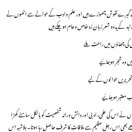
میں اپنے گہرے نقوش چھوڑے ہیں اور علم وادب کے حوالے سے انھوں نے
 زاہد کے یہ دو شعر زبان زد خاص وعام ہوچکے ہیں
کی چھاؤں میں راحت ملے
میں وہ شجر ہوجائیے
حریریں حوالوں کے لیے
اب معتبر ہوجائیے
وں نے اس کی علمی، ادبی اور دانش ورانہ شخصیت کو بالکل سامنے کھڑا
ش مجھے بھی اس رجل عظیم سے ملاقات کا شرف حاصل رہا ہوتا۔ بلاشبہ اس