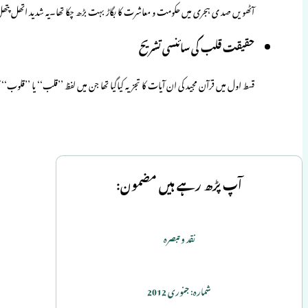
آٹھویں صد ی ہجری میں حکومت و معاشرت کا بگاڑ بہت بڑھ چکا تھا۔یہ شدید اتھل پتھ
حقیقت قلب کی سائنسی تشریح
قسط اول میں قرآن مجید کی ان آیات کا تجزیہ کیاگیا تھا جن میں لفظ ’’قلب‘‘ یا ’’قلوب‘
آپ پڑھ رہے ہیں مضمون:
نقد و تبصرہ
شمارہ: جنوری 2012