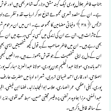
جناب فاخر جلال پوری ایک کہنہ مشق وبزرگ شاعر بھی ہیں اور خو
ہے۔ ان کے متعدد شعری مجموعے شائع ہوکر ارباب نقد و نظر سے داد
اڑتیس﴿۳۸﴾ وفیاتی مضامین کا مجموعہ ہے۔ اس میں ان مرحوم
کے تاثرات ہیں، جن سے ان کی زندگی میں کسی نہ کسی درجے میں ان کے م
بھی رہے ہیں۔ ان میں فاخر صاحب کے بہ قول کچھ شخصیتیں ایسی بھی ہ
ان کے دل پر اپنی شخصیت کے جو نقوش چھوڑے ہیں، وہ انھیں کبھی ف
احمد باندوی، مولانا عبدالحلیم جون پوری، مولانا عبدالعزیز مبارک پو
اصلاحی، اور قاری احمد ضیائ ازہری، شعرا و ادبا میں حضرت عارف 
پوری، کیفی اعظمی، عمر انصاری، علامہ ابوالمجاہدزاہد ، فضا ابن فیضی، 
عبدالمغنی، مرزا جاوید مرتضیٰ،پروفیسر مجتبیٰ حسین، سبط محمد نقوی،
کے ساتھ قابل ذکر ہیں۔