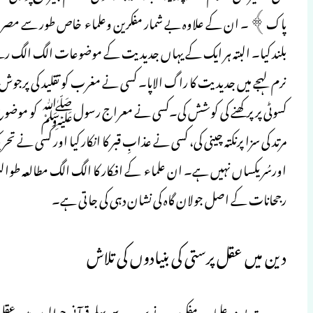
پاک﴾ ۔ ان کے علاوہ بے شمار مفکرین وعلماء خاص طور سے مصر، تر
بلند کیا۔ البتہ ہر ایک کے یہاں جدیدیت کے موضوعات الگ الگ رہے
نرم لہجے میں جدیدیت کا راگ الاپا۔ کسی نے مغرب کو تقلید کی پرجوش
کسوٹی پر پرکھنے کی کوشش کی۔کسی نے معراج رسولﷺ کو موضوعِ تنقید 
مرتد کی سزا پرنکتہ چینی کی، کسی نے عذابِ قبر کا انکار کیا اور کسی 
اورسُر یکساں نہیں ہے۔ ان علماء کے افکار کا الگ الگ مطالعہ طوالت
رجحانات کے اصل جولان گاہ کی نشان دہی کی جاتی ہے۔
دین میں عقل پرستی کی بنیادوں کی تلاش
جدیدیت پسند علماء ومفکرین نے سب سے پہلے قرآنی حوالوں میں عق