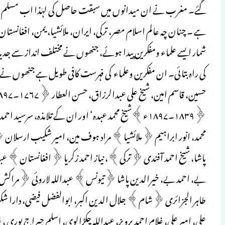
گئے۔ مغرب نے ان میدانوں میں سبقت حاصل کی لہٰذا اب مسلم دنیا
ہے ۔ چنان چہ عالم اسلام مصر، ترکی، ایران، ملائشیا، یمن، افغانستا
شمار ایسے علماء ومفکرین پیدا ہوئے، جنھوں نے مختلف انداز سے جدیدی
کی راہ بتائی۔ ان مفکرین وعلماء کی فہرست کافی طویل ہے جنھوں نے جدید
محمد، انور ابراہیم ﴿ملائشیا﴾ مراد ہوف مین، امیر شکیب ارسلان ﴿ل
پاشا، شیخ احمد آفندی ﴿ترکی﴾، نیاز احمد زکریا ﴿افغانستان﴾ عبد
بے، احمد بے، خیرالدین پاشا ﴿تیونس﴾ عبداللہ لاروئی ﴿مراکش﴾
طاہر الجزائری ﴿شام﴾ جلال الدین اکبر، ابوالفضل فیضی، دارا شکو
علی، امیر علی، غلام احمد پرویز، عبداللہ چکڑالوی، اسلم جیراج پوری ،