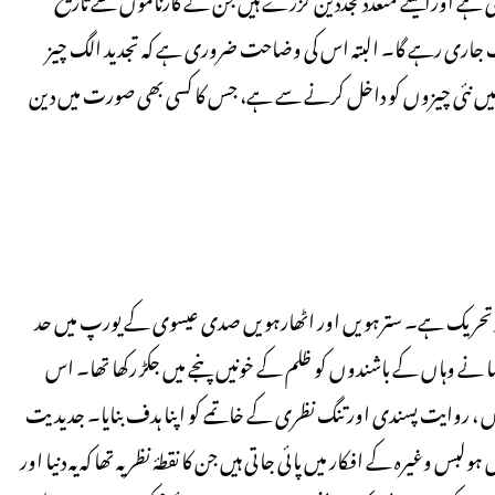
 تک جاری رہے گا۔ البتہ اس کی وضاحت ضروری ہے کہ تجدید الگ چیز
میں نئی چیزوں کو داخل کرنے سے ہے، جس کا کسی بھی صورت میں دین
فکر وتحریک ہے۔ سترہویں اور اٹھارہویں صدی عیسوی کے یورپ میں حد
یسا نے وہاں کے باشندوں کو ظلم کے خونیں پنجے میں جکڑ رکھا تھا۔ اس
توں ، روایت پسندی اور تنگ نظری کے خاتمے کو اپنا ہدف بنایا۔ جدیدیت
 وغیرہ کے افکار میں پائی جاتی ہیں جن کا نقطۂ نظر یہ تھا کہ یہ دنیا اور