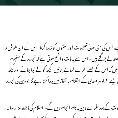
ے، اس کی مٹی ہوئی تعلیمات اور سنتوں کو زندہ کرنا، اس کے ان نقوش و
 سے دھندلے پڑگئے ہیں۔اس سے یہ بات واضح ہوتی ہے کہ تجدید کے مفہوم
یٰ ہیں کہ اس کے حصے بخرے کردیے جائیں، کچھ کو لے لیا جائے اور کچھ
 افراد ہر صدی کے اختتام یا آغاز میں پیداکرتا رہے گا جو دین کی تجدید
م نبوت کے بعد علماے دین یہ کام انجام دیں گے۔ اسلام کی ڈیڑھ ہزار سالہ
ی ہے اورایسے متعدد مجددین گزرے ہیں جن کے کارناموں سے تاریخ