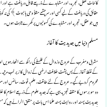
کائنات عقل، تجربہ، اور مشاہدے کے ذریعے قابل دریافت ہے اور 
حقائق کی دریافت کے لیے کسی اور سرچشمے مثلاً وحی یا نبوت﴾ کی نہ 
ہیں جو عقل، تجربہ اور مشاہدے کی کسوٹیوں پر کھرے ثابت ہوں۔
مسلم دنیا میں جدیدیت کا آغاز
مشرق ومغرب کے عروج وزوال کے فلسفے کی راکھ سے اٹھارہویں اور
کے نقطۂ آغاز کے پس پشت خلافت ارضی کے زوال کا زیر لب مرثیہ 
محروم کردیے گیے۔ عروج کے لئے طاقت، علم، قوت، سائنس اور م
دو سو برسوں کا متفقہ تجزیہ یہی ہے کہ جدید علوم کے ذریعے اسلام کا غل
جدیدیت پسند اور روایت پسند علما اس بات پر متفق الرائے ہیں کہ مسلم