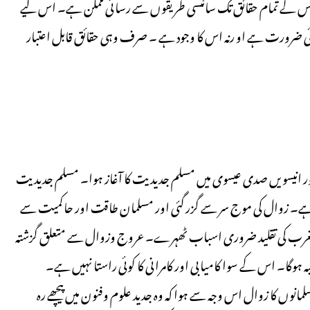
اس کے تمام حقائق تک سائنسی طریقوں سے رسائی ممکن ہے۔ اس لیے
کوئی ضرورت ہے او رنہ اس کا وجود ہے ۔ صرف وہی حقائق قابل اعتبار
 انیسویں صدی عیسوی میں مسلم جدیدیت کا آغاز ہوا۔ مسلم جدیدیت
ہے۔ زوال کی موج سر سے گزر گئی اور مسلمان طاقت اور حاکمیت سے
غرب کی تقلید ضروری اسباب ٹھہرے۔ عروج وزوال سے متعلق گزشتہ
بہ ہوگا۔ اس کے سوا کامیابی اور کامرانی کا کوئی راستا نہیں ہے۔
انوں کا زوال اس وجہ سے ہوا کہ وہ جدید علوم وفنون میں پیچھے رہ