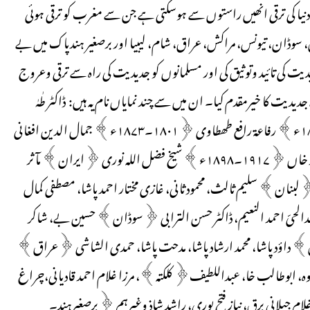
 کی ترقی انھیں راستوں سے ہوسکتی ہے جن سے مغرب کو ترقی ہوئی
ن، سوڈان، تیونس، مراکش، عراق، شام، لیبیا اور برصغیر ہندپاک میں بے
ت کی تائید وتوثیق کی اور مسلمانوں کو جدیدیت کی راہ سے ترقی وعروج
یت کا خیرمقدم کیا۔ ان میں سے چند نمایاں نام یہ ہیں: ڈاکٹر طٰہٰ
حسین، قاسم امین، شیخ علی عبدالرزاق، حسن العطار ﴿۱۷۶۷۔۱۸۹۷ء﴾ رفاعۃ رافع طھطاوی ﴿۱۸۰۱۔۱۸۷۳ء﴾ جمال الدین افغانی
﴿۱۸۳۹۔۱۸۹۷ء﴾شیخ محمد عبدہ‘ اور ان کے تلامذہ، سرسید احمد خاں ﴿۱۹۱۷۔۱۸۹۸ء﴾ شیخ فضل اللہ نوری ﴿ایران﴾ مآثر
بنان﴾ سلیم ثالث، محمود ثانی، غازی مختار احمد پاشا، مصطفی کمال
الحیّ احمد النعیم، ڈاکٹر حسن الترابی ﴿سوڈان﴾ حسین بے، شاکر
 داؤد پاشا، محمد ارشاد پاشا، مدحت پاشا، حمدی الشاشی ﴿عراق﴾
ہ، ابوطالب خا، عبداللطیف﴿ کلکتہ﴾، مرزا غلام احمد قادیانی،چراغ
 غلام جیلانی برق، نیاز فتح پوری، راشد شاذ وغیرہم ﴿برصغیرہند۔