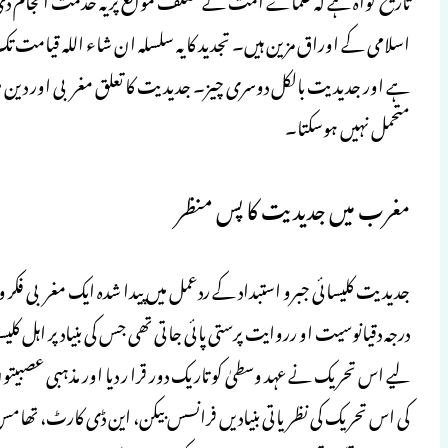
اسلامی کے اوراق مزین ہیں۔ تجدید کا یہ سلسلہ ان شاء اللہ قیامت
ہے اور جدیدیت بالکل دوسری چیز۔ جدیدیت کا تعلق مغربی اور دین 
متحمل نہیں ہوسکتا۔
مغرب میں جدیدیت کا پس منظر
جدیدیت کلیسائی جبرو استبداد کے ردعمل میں پیدا شدہ ایک مغربی 
درجہ دقیانوسیت او رروایت پرستی پائی جاتی تھی جس کی بنیاد پر اہل کل
لیے اس تحریک نے عہد وسطیٰ کو تاریک دور قرا ر دیا اور مذہبی عصبی
کی اس تحریک کی نظریاتی بنیادیں فرانسس بیکن، این ڈی کارٹ، تھامس ہولبس