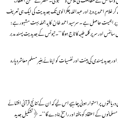
 کر غلام احمد پرویز اور عبداللہ چکڑالوی تک جدیدیت کی ایک ہی تعریف
ز پر اہمیت حاصل ہے ۔ سرسید احمد خاںؒ کا یہ جملہ بہت مشہور ہے :
 سائنس اور سر پر کلمہ طیبہ کا تاج ہوگا‘‘۔ تیونس کے جدیدیت پسند مدبر
ر جدید پسندی کی ہیئت اور نفسیات کو اپنائے بغیر مسلم معاشرہ پارہ
 کی دریافتوں پر استوار ہونی چاہیے اس لیے کہ ان کے نتائج قرآنی افشائے
سلمانوں کے اعتقاد کو پختہ اور راسخ بنا دے گا‘‘۔ ﴿تشکیل جدید