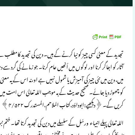
تجدید کے معنیٰ کسی چیز کو نیا کرنے کے ہیں۔ دین کی تجدید کامطلب ہ
آثار کو اجاگر کرنا اور لوگوں میں اُنھیں عام کرنا۔ جو زمانے کی گرد
میں، دین میں نئی چیز کی آمیزش یا شمول نہیں ہے اورنہ اس کے یہ معن
کو چھوڑ دیا جائے۔ صحیح حدیث کے بہ موجب اللہ تعالیٰ اس امت میں ایسے
کریں گے۔ ﴿دیکھیے:ابوداؤد،کتاب الملاحم،المستدرک ۴/۵۲۲﴾
اللہ تعالیٰ پہلے انبیاء ورسُل کے سلسلے میں دین کی تجدید کرتا تھا۔ خت
تاریخ گواہ ہے کہ علماے امت نے مختلف مواقع پر یہ خدمت انجام د