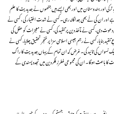
کی اور ہندوستان میں اور بھی ایسے ہیں جنھوں نے جدیدیت کا علم
 اور ان کی لَے بھی جداگانہ رہی۔ کسی نے شدت اختیار کی ، کسی نے
 دعوت دی، کسی نے مآخذ دین پر تنقید کی، کسی نے معجزات کو عقل کی
بنایا، کسی نے رجم جیسی اسلامی سزا پر خنجر تحقیق چلایا، کسی نے
نے تحریک نسواں کی تائید کی۔ غرض کہ ان تمام کے یہاں جدیدیت کا راگ
 کا باعث ہوگا۔ ان کی مجموعی فطرز فکر دین میں تجدد پسندی کے
ل وسائنس سے مطابقت کی تلاش وجستجو کی۔ مصر کے حسن العطار،