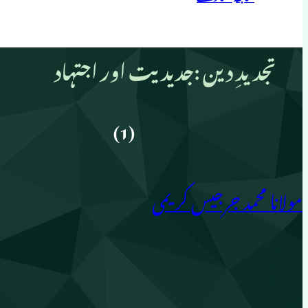
تجدیدِ دین :جدیدیت اور اجتہاد
(1)
مولانا محمد جرجیس کریمی