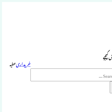
 کیجیے
خریداری
عطیہ
Sea