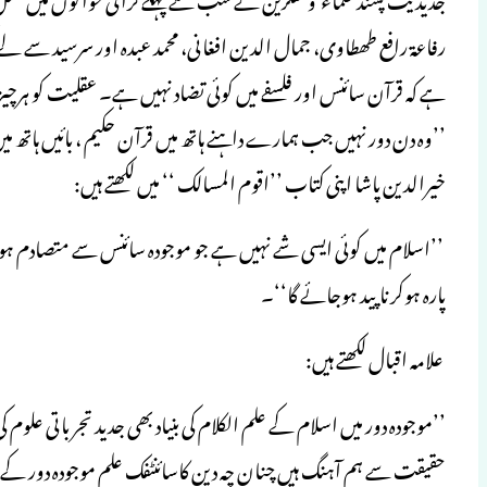
رفاعۃ رافع طھطاوی، جمال الدین افغانی، محمد عبدہ اور سرسید سے لے
ہے کہ قرآن سائنس اور فلسفے میں کوئی تضاد نہیں ہے۔ عقلیت کو ہرچی
’’وہ دن دور نہیں جب ہمارے داہنے ہاتھ میں قرآن حکیم ، بائیں ہاتھ میں
خیرالدین پاشا اپنی کتاب ’’اقوم المسالک ‘‘ میں لکھتے ہیں:
’’اسلام میں کوئی ایسی شے نہیں ہے جو موجودہ سائنس سے متصادم ہو او
پارہ ہوکر ناپید ہوجائے گا‘‘۔
علامہ اقبال لکھتے ہیں:
’’موجودہ دور میں اسلام کے علم الکلام کی بنیاد بھی جدید تجرباتی علوم
حقیقت سے ہم آہنگ ہیں چنان چہ دین کاسائنٹفک علم موجودہ دور کے م