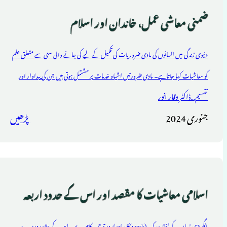
ضمنی معاشی عمل، خاندان اور اسلام
دنیوی زندگی میں انسانوں کی مادی ضروریات کی تکمیل کے لیے کی جانے والی سعی سے متعلق علم
کو معاشیات کہا جاتاہے۔ مادی ضرورتیں اشیاو خدمات پر مشتمل ہوتی ہیں جن کی پیداوار اور
ڈاکٹر وقار انور
تقسیم...
جنوری 2024
پڑھیں
اسلامی معاشیات کا مقصد اور اس کے حدود اربعہ
انگریزی زبان کے لفظ ورک (work)کا سادہ اردو ترجمہ ،کام، ہے۔ اس کے علاوہ دوسرے