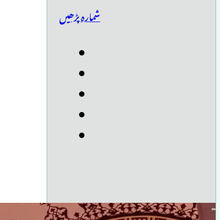
شمارہ پڑھیں