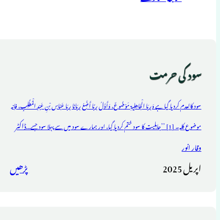
سود کی حرمت
سود کالعدم کردیا گیا ہے وَرِبَا الْجَاهِلِیةِ مَوْضُوعٌ، وَأَوَّلُ رِبًا أَضَعُ رِبَانَا رِبَا عَبَّاسِ بْنِ عَبْدِ الْمُطَّلِبِ، فإنه
ڈاکٹر
موضوع کله۔ [1] ’’جاہلیت کا سود ختم کردیا گیا، اور ہمارے سود میں سے پہلا سود جسے...
وقار انور
اپریل 2025
پڑھیں