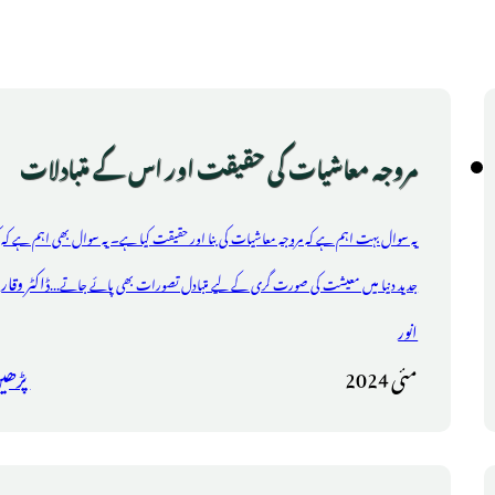
مروجہ معاشیات کی حقیقت اور اس کے متبادلات
یہ سوال بہت اہم ہے کہ مروجہ معاشیات کی بنا اور حقیقت کیا ہے۔ یہ سوال بھی اہم ہے کہ ک
ڈاکٹر وقار
جدید دنیا میں معیشت کی صورت گری کے لیے متبادل تصورات بھی پائے جاتے...
انور
مئی 2024
پڑھی