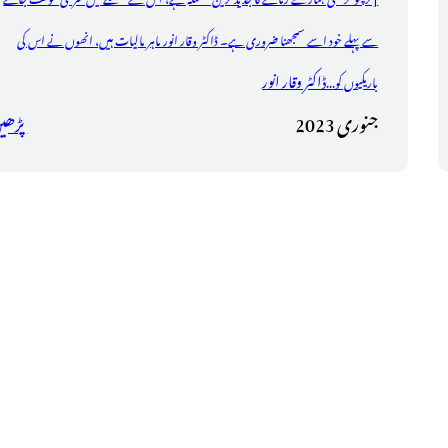
سے پہلے خود اسے سمجھنا ضروری ہے۔ ڈاکٹر وقار انور ماہر مالیات ہیں، انھوں نے اس کی
ڈاکٹر وقار انور
باریکیوں کو...
جنوری 2023
پڑھی