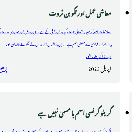
معاشی عمل اور تکوین ثروت
معاشیات اصلاً زمین پر انسانی حیات کی بقا اور ترقی کے لیے مادی وسائل اور ضروری خدمات 
پیداوار اور فراہمی سے متعلق علم ہے۔ زمین پر انسان افراد، ان کے مجموعے خاندان اور
ڈاکٹر وقار انور
ان...
اپریل 2023
پڑھی
کرپٹو کرنسی اسم با مسمیٰ نہیں ہے
[کرپٹو کرنسی ہمارے زمانے کا جدید ترین مسئلہ ہے، اس کے سلسلے میں شرعی موقف جاننے