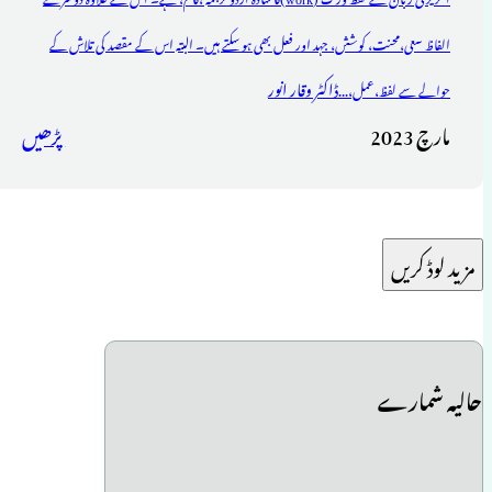
الفاظ سعی،محنت، کوشش، جہد اور فعل بھی ہو سکتے ہیں۔ البتہ اس کے مقصد کی تلاش کے
ڈاکٹر وقار انور
حوالے سے لفظ،عمل،...
مارچ 2023
پڑھیں
مزید لوڈ کریں
حالیہ شمارے