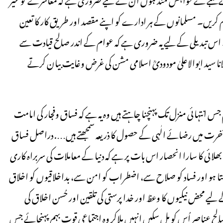
ریں۔ مسلمانوں کے ہر ادارے کو اپنے مقصد اور طریق کار کا تعین
کے۔ اس تبدیلی کے لیے یہ ضروری ہے کہ عوام کے اندر صالح قیادت سے
ا سید ابوالاعلیٰ مودودیؒ اسلامی مشن کی غرض وغایت بیان کرتے
س انتہائی منزل تک پہنچنا چاہتے ہیں وہ یہ ہے کہ فساق وفجار کی امامت
ا وآخرت میں رضائے الٰہی کے حصول کا ذریعہ سمجھتے ہیں…. دراصل فساق
لائی کا سارا انحصار اس بات پر ہے کہ دنیا کے معاملات کی سربراہ کاری
ا ہو اور فساد کو صلاح سے، اضطراب کو امن سے، بداخلاقیوں کو اخلاق
 لیے محض نیکیوں کا وعظ اور خدا پرستی کی تلقین اور حُسن اخلاق کی
صالح عناصر اُس کو مل سکیں انہیں ملاکر وہ اجتماعی قوت بہم پہنچائے جس