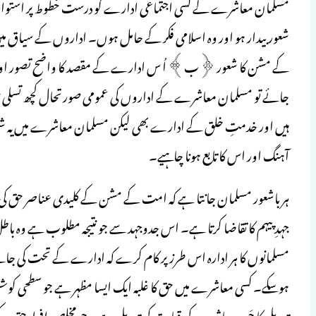
مسلمان معاشرے کے کسی اجتماعی ادارے کو درست خطوط پر استوار
شعور بیدار ہو اور وہ اسلامی فکر کے حامل ہوں۔ اداروں کے سیاق م
کے مشن کا شعور ﴿ب﴾ اُ س ادارے کے مقصد کا واضح تصور اور
جائے تو مسلمان معاشرے کے اداروں کی عمومی صورتحال کچھ تسلی بخش
ہیں اور خدمتِ خلق کے ادارے بھی لیکن مسلمان معاشرے میں یہ ش
آہنگ اور اس کا تابع ہونا چاہیے۔
ہر باشعور مسلمان جانتا ہے کہ امت کے مشن کے کلیدی عناصر حق کی ش
جہدِ پیہم کا تقاضا کرتا ہے۔ اس جدوجہد سے جو نتیجہ مطلوب ہے وہ با
مسلمانوں کا ہر ادارہ اس طرز پر کام کرے کہ ادارے کے تحت کی جا
ہوسکے۔ کسی معاشرے میں حق کا غلبہ ایک ایسا مظہر ہے جو سطحی کوششو
تبدیلی کا جَوہر معاشرے کی قیادت کی تبدیلی ہے۔ جو مخلص افراد ح