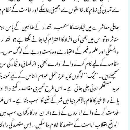
سے تمدن کی زمامِ کار فاسقوں سے چھینی جاسکے اور امامت کے نظام می
جاہلی معاشرے میں قیادت کا منصب، اقتدار کے طالبین کے پاس ہو
متاثر ہوتو اس میں بھی اُن افراد کا احترام کیا جانے لگتا ہے جو اقت
وابستگی اور علم وفہم کے اعتبار سے وہ پست درجے کے لوگ ہوں۔ جب
مقاصد کے لیے کام کرنے والے ادارے بھی با اثر فساق و فجار کی سرپر
سمجھتے ہیں۔ ’’نیک‘‘ لوگوں کا یہ طرز عمل عوام الناس کے لیے نمونہ
مزید مستحکم ہوتی چلی جاتی ہے۔ اس طرح تعمیری مقاصد رکھنے والا اد
پانے والا خیر کا کام بالآخر دنیا میں شر کے غلبے کا سبب بنتا ہے۔ اس
خدمت کرنے والے اداروں کے ذمے داران اور کارکنان، سب میں اُمت 
الواقع انقلاب امامت کے مقصد کا خادم بنا سکیں۔ اِس مقصد کی راہ کا 