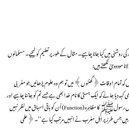
روشنی میں کیا جانا چاہیے۔ مثال کے طور پر تعلیم کو لیجیے۔ مسلمانوں
نا مودودیؒ لکھتے ہیں:
 ہیں کہ تمام اوقات ﴿گھنٹوں﴾ میں تو ہم وہ علوم پڑھائیں جو مغربی
 کہہ دیا جائے کہ ایک ہستی کا نام خدا بھی ہے جسے تم کو جاننا چاہیے اور
ایک ہستی کو اللہ نے رسول (ص) بناکر بھیجا تھا، لیکن اس خدا اور اُس رسولﷺ کا مظاہرہ (Function) اُن کو باقی اسباق میں نظر نہیں
ہے ہیں جس طرز پر اہل مغرب نے انہیں مرتب کیا ہے‘‘۔ ﴿علمی