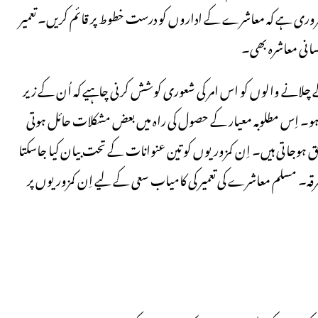
وری ہے کہ معاشرے کے اداروں کو درست خطوط پر قائم کریں۔ تعمیر
سانی معاشرہ بھی۔
لانے والوں کو اس امر کی شعوری کوشش کرنی چاہیے کہ اُن کے زیر
ی ہو۔ اِس مطلوبہ معیار کے حصول کی راہ میں بعض مشکلات حائل ہوتی
 لاحق ہوجاتی ہیں۔ اِن کمزوریوں کو تین عنوانات کے تحت بیان کیا جاسکتا
 مسلم معاشرے کی تعمیر کی کامیاب سعی کے لیے اِن کمزوریوں پر