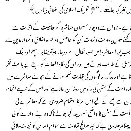
ں تغیر کیا جاسکے۔ ‘‘﴿تحریک اسلامی کی اخلاقی بنیادیں﴾
تا ہے۔ زوال سے دوچار مسلمان معاشرہ اگر جاہلیت کے اثرات سے
دار رکھتے ہوں یا دولت وثروت اُن کو حاصل ہو خواہ اخلاق و کردار،دین سے
 پورا معاشرہ اِس صورتحال سے دوچار ہوتو بظاہر اچھے اور نیک
ستی کے طالب ہوتے ہیں اور اُن کی نگاہِ التفات کو اپنے لیے باعث فخر
 بنتا ہے اور بدکردار لوگوں کی قیادت ختم ہونے کے بجائے معاشرے میں
ارہ اُمت کے مشن کی راہ میں روڑا بن جاتا ہے اور اُس کے ذریعے انجام
 خرابی سے بچنے کے لیے اِ س امر کا اہتمام ضروری ہے کہ معاشرے کی
کے مشن کا واضح شعور پیدا کیا جائے تاکہ وہ اپنے ادارے کو فی
پہلا مرحلہ یہی ہے کہ غیر صالح قیادت سے عوام الناس کو نجات دلائی