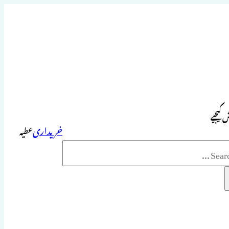
 کیجیے
خریداری
عطیہ
Sea