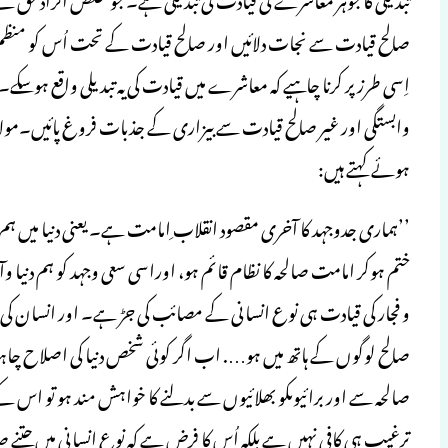
صالح قیادت سے نجات دلائیں اور صالح قیادت کے تحت اُس کو منظم ک
اِسی طرز پر کرنا چاہیے کہ معاشرے میں قیادت کی یہ تبدیلی واقع ہوس
وابستگی اور غیر صالح قیادت سے بیزاری کے جذبات فروغ پائیں۔مولان
ہوئے کہتے ہیں:
’’ہماری جدوجہد کا آخری مقصود انقلاب ِامامت ہے۔ یعنی دنیا میں ہم ج
ختم ہوکر امامت صالحہ کا نظام قائم ہو، اوراسی سعی وجہد کو ہم دنی
و فجار کی قیادت ہی نوع انسانی کے مصائب کی جڑ ہے۔ اور انسان کی بھ
صالح لوگوں کے ہاتھ میں ہو…. اب اگر کوئی شخص دنیا کی اصلاح چاہت
صالحہ سے اور برائیوںکو بھلائیوں سے بدلنے کا خواہش مند ہو تو اس کے
ترغیب ہی کافی نہیں ہے بلکہ اُس کا فرض ہے کہ نوعِ انسانی میں جتنے 