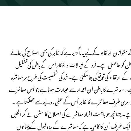
متوازن ارتقاء کے لیے یہ ناگزیر ہے کہ ظاہر کی بھی اصلاح کی جائے
باطن کو حاصل ہے۔ فرد کے خیالات و افکار اس کے باطن کی تشکیل
کے ارتقاء کی توقع کی جاسکتی ہے۔ فرد کی شخصیت کی طرح ہر معاشرہ
تی ہے۔ معاشرے کا باطن اُن اقدار سے عبارت ہوتا ہے جو اُس معاشرے
 دو سری طرف معاشرے کا ظاہر اُس کے عملی رویے سے جھلکتا ہے ۔
ہے۔ چنانچہ جو باہمت افراد معاشرے کی اصلاح کا مشن لے کر اٹھیں
یں۔ ایک طرف اُن کا کام یہ ہے کہ معاشرے کے ردوقبول کے پیمانوں