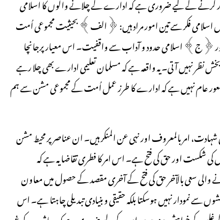
 کرنے کے لیے ضروری ہے کہ ادارے کے چلانے والوں کا اسلامی
یں اسلامی فکر سے تین امور مراد ہیں: ﴿الف﴾ بحیثیت مجموعی اُمت
 ﴿ج﴾ اسلامی حدود و آداب سے واقفیت۔ اس معیار پرجانچا
 نظر نہیں آتی۔ یہ واقعہ ہے کہ مسلمان تعلیمی ادارے بھی چلا رہے
عور عام نہیں ہے کہ ادارے کا طرز عمل اُمت کے مجموعی مشن سے ہم
ہادت، امر بالمعروف اور نہی عن المنکر ہیں۔ ان عناصر پر محیط مشن
طل کی شکست اور حق کی فتح ہے۔ اس امر کا فطری تقاضا یہ ہے کہ
نے والی سعی بالآخر حق کی فتح کے آخری مقصد کے حصول میں معاون
ں سے نمودار نہیں ہوسکتا بلکہ حقیقی و بنیادی تبدیلی چاہتا ہے۔ اس
ق کے غلبے کے خواہش مند ہوں ان کے لیے ضروری ہے کہ معاشرے کو غیر