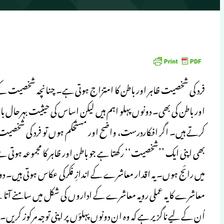
فرد کی شخصیت ظاہر اور باطن کا امتزاج ہوتی ہے۔ چنانچہ شخصیت کے 
اور باطن کی بھی۔ دونوں پہلو اہم ہیں لیکن اساس کی حیثیت بہرحال 
کرتے ہیں۔ اگر افکاردرست، واضح اور مستحکم ہوں تو فرد کی شخصیت 
بھی اپنی ایک ’’شخصیت‘‘ رکھتا ہے جو باطن اور ظاہر کا مجموعہ ہو
میں رائج ہوں۔ یہ اقدار معاشرے کے اندازِ فکرکی عکاس ہوتی ہیں۔
معاشرے کا یہ عملی رویہ معاشرے کے اداروں کی شکل میں سامنے آتا 
اُن کے لیے ناگزیر ہے کہ وہ ان دونوں پہلؤں پر اپنی توجہ مرکوز کر