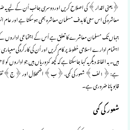
﴿یعنی اقدار﴾ کی اصلاح کریں اور دوسری جانب اُن کے لیے یہ ضر
معاشرہ کی اس سعی کا ہدف مسلمان معاشرہ بھی ہوسکتا ہے اور عام ان
جہاں تک مسلمان معاشرے کا تعلق ہے اُس کے اجتماعی اداروں کے چ
اہتمام ادارے اسلامی خطوط پر کام کریں اور اُن کی کارکردگی معیار
ہیں۔ بہ الفاظ دیگر یہ کہا جاسکتا ہے کہ کچھ کمزوریاں ہیں جو اداروں کو
ہے: ﴿۱لف﴾ شعور کی کمی، ﴿ب﴾ اضمحلال اور ﴿ج﴾ تفرقہ۔
قابو پانا ضروری ہے۔
شعور کی کمی