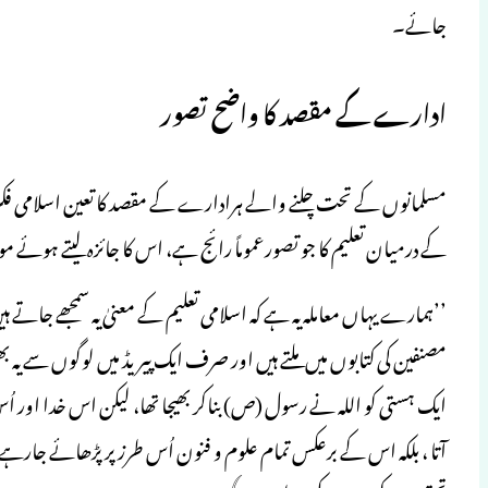
جائے۔
ادارے کے مقصد کا واضح تصور
مسلمانوں کے تحت چلنے والے ہرادارے کے مقصد کا تعین اسلامی فکر کی 
کے درمیان تعلیم کا جو تصورعموماً رائج ہے، اس کا جائزہ لیتے ہوئے مولا
’’ہمارے یہاں معاملہ یہ ہے کہ اسلامی تعلیم کے معنیٰ یہ سمجھے جاتے
مصنفین کی کتابوں میں ملتے ہیں اور صرف ایک پیریڈ میں لوگوں سے یہ بھی
آتا ، بلکہ اس کے برعکس تمام علوم و فنون اُس طرز پر پڑھائے جار