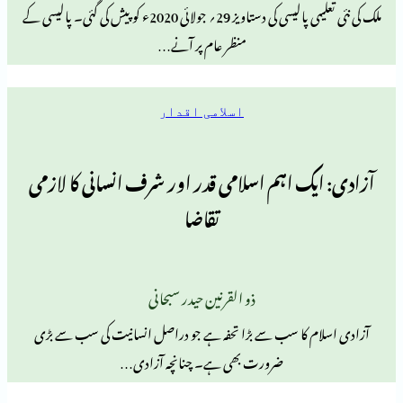
ملک کی نئی تعلیمی پالیسی کی دستاویز 29؍ جولائی 2020ء کو پیش کی گئی۔ پالیسی کے
منظر عام پر آنے…
اسلامی اقدار
یک اہم اسلامی قدر اور شرف انسانی کا لازمی
تقاضا
ذو القرنین حیدر سبحانی
م کا سب سے بڑا تحفہ ہے جو دراصل انسانیت کی سب سے بڑی
ضرورت بھی ہے۔ چنانچہ آزادی…