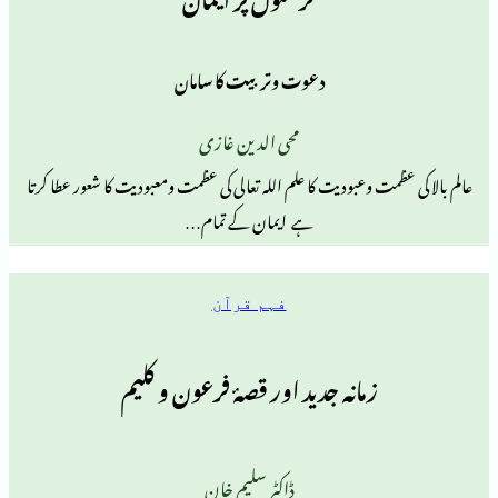
دعوت وتربیت کا سامان
محی الدین غازی
مت وعبودیت کا علم اللہ تعالی کی عظمت ومعبودیت کا شعور عطا کرتا
ہے ایمان کے تمام…
فہم قرآن
زمانہ جدید اور قصۂ فرعون و کلیم
ڈاکٹر سلیم خان