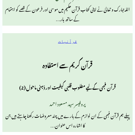
لیٰ نے اپنی کتاب قرآن حکیم میں موسی اور فرعون کے قصے کو اہتمام
کے ساتھ بار…
قرآنیات
قرآن کریم سے استفادہ
فہمی کےلیے مطلوب قلبی کیفیت اور ذہنی ماحول (2)
پروفیسر سید مسعود احمد
ہمی کے ان لوازم کے بارے میں چند معروضات رکھنا چاہتے ہیں جن
کا اشارہ اس عنوان…