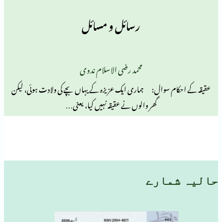
رسائل و مسائل
محمد رضی الاسلام ندوی
م سوال: ہماری ایک عزیزہ کے یہاں بچے کی ولادت ہوئی، لیکن
گھر والوں نے عقیقہ نہیں کیا، یعنی…
مارے