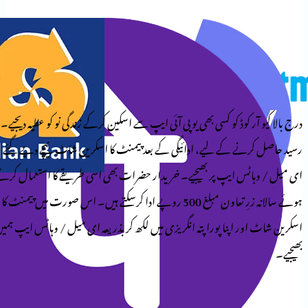
وڈ کو کسی بھی یو پی آئی ایپ سے اسکین کرکے زندگی نو کو عطیہ دیجیے۔
کے لیے، ادائیگی کے بعد پیمنٹ کا اسکرین شاٹ نیچے دیے گئے
ایپ پر بھیجیے۔ خریدار حضرات بھی اسی طریقے کا استعمال کرتے
ہوئے سالانہ زرِ تعاون مبلغ 500 روپے ادا کرسکتے ہیں۔ اس صورت میں پیمنٹ کا
پنا پورا پتہ انگریزی میں لکھ کر بذریعہ ای میل / وہاٹس ایپ ہمیں