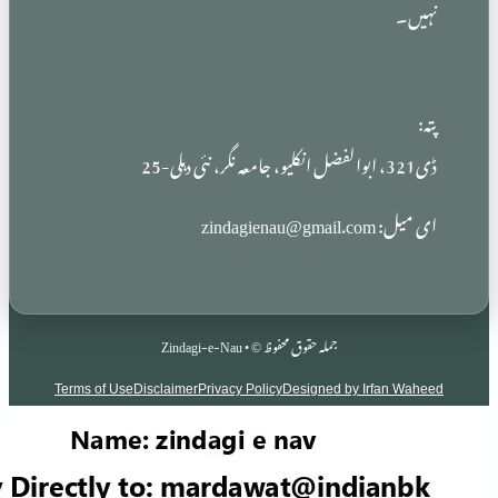
zindag
جملہ حقوق محفوظ © • Zindagi-e-Nau
Terms of Use
Disclaimer
Privacy Policy
Designed by Irf