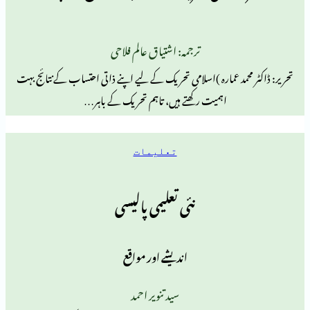
ترجمہ: اشتیاق عالم فلاحی
حمد عمارہ )اسلامی تحریک کے لیے اپنے ذاتی احتساب کے نتائج بہت
اہمیت رکھتے ہیں، تاہم تحریک کے باہر…
تعلیمات
نئی تعلیمی پالیسی
اندیشے اور مواقع
سید تنویر احمد