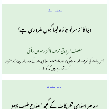
نقطہ نظر
 کا از سر نو جائزہ لینا کیوں ضروری ہے؟
منصف المرزوقی | ترجمہ: ڈاکٹر رضوان رفیقی
دارہ زندگی نو اور جماعت اسلامی ہند کے ذمہ داران برابر متوجہ
کرتے رہے ہیں کہ کووڈ…
تحریکات
سلامی تحریکات کے کچھ اصلاح طلب پہلو