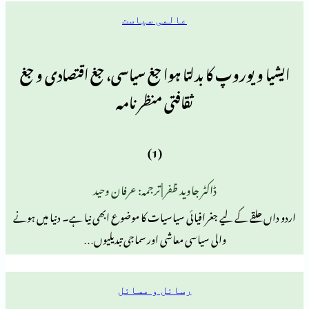
عالمی سیاست
روپ کا بدلتا ہوا جغ سیاسی، جغ اقتصادی و جغ
ثقافتی منظر نامہ
(1)
ڈاکٹر جاوید ظفر | ترجمہ: عرفان وحید
ے لیے جغرافیائی سیاسیات کا موضوع ابھی نیا ہے۔ دنیا میں ہونے
والی سیاسی معاشی اور سماجی تبدیلیوں…
رسائل و مسائل