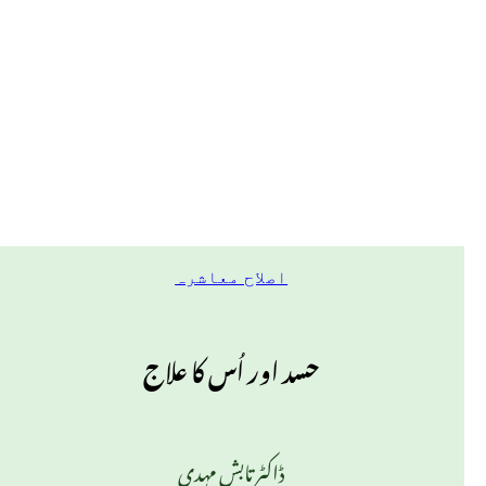
اصلاح معاشرہ
حسد اور اُس کا علاج
ڈاکٹر تابش مہدی