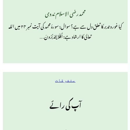
محمد رضی الاسلام ندوی
کیا غوروتدبر کا تعلق دل سے ہے؟ سوال: سورۂ محمد کی آیت نمبر ۲۴ میں اللہ
تعالیٰ کا ارشاد ہے: أَفَلَا یَتَدَبَّرُونَ…
متفرقات
آپ کی رائے