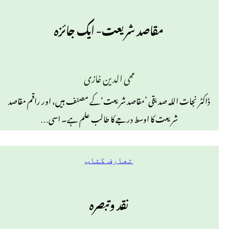
مقاصد شریعت- ایک جائزہ
محی الدین غازی
ڈاکٹر نجات اللہ صدیقی ’مقاصد شریعت‘کے مصنف ہیں، اور راقم مقاصد
شریعت کا اوسط درجے کا طالب علم ہے۔ اسی…
تعارف کتاب
نقد وتبصرہ