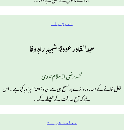
نقوش راہ
عبدالقادر عودہؒ: شہیدِ راہِ وفا
محمد رضی الاسلام ندوی
جیل خانے کے صدر دروازے پر صبح ہی سے سیاہ جھنڈا لہرادیاگیاہے۔ اس
لیے کہ آج عدالت کے فیصلے کے…
مقاصد شریعت