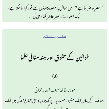
’’عصرِ حاضر کیا ہے؟‘‘اس سوال پر متعدد پہلوؤں سے غور کیا جاسکتا ہے۔
ایک اعتبار سے عصرِ حاضر ٹکنالوجی کی…
خاتون اسلام
خواتین کے حقوق اور ہندستانی علما
(3)
مولانا خالد سیف اللہ رحمانی
احناف کے یہاں ایک مشہور مسئلہ یہ ہے کہ بیوی کا حق جماع زندگی میں ایک
ہی دفعہ ہے۔ اگر…