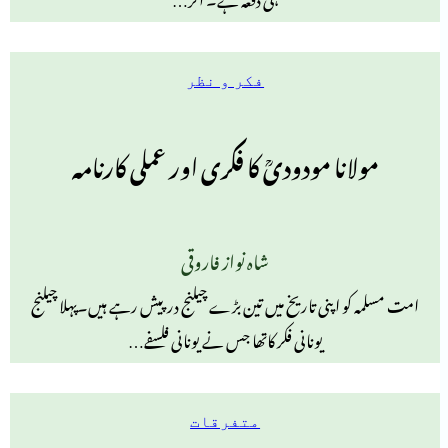
فکر و نظر
مولانا مودودیؒ کا فکری اور عملی کارنامہ
شاہ نواز فاروقی
امت مسلمہ کو اپنی تاریخ میں تین بڑے چیلنج درپیش رہے ہیں۔پہلا چیلنج
یونانی فکر کاتھا جس نے یونانی فلسفے…
متفرقات