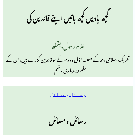
کچھ یادیں کچھ باتیں اپنے قائدین کی
غلام رسول دیشمکھ
تحریک اسلامی ہند کے صف اوّل و دوم کے جو قائدین گزرے ہیں، ان کے
حلم و بردباری ، فہم…
رسائل و مسائل
رسائل ومسائل