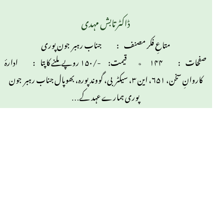
ڈاکٹر تابش مہدی
متاعِ فکر مصنف : جناب رہبر جون پوری
صفحات : ۱۴۴ ٭ قیمت: -/۱۵۰ روپے ملنے کاپتا : ادارۂ
کاروانِ سخن، ۶۵۱، این ۳، سیکٹربی، گووندپورہ، بھوپال جناب رہبر جون
پوری ہمارے عہد کے…