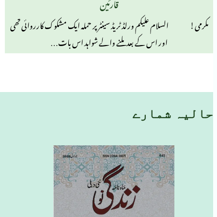
قارئین
مکرمی! السلام علیکم ورلڈ ٹریڈ سینٹر پر حملہ ایک مشکوک کارروائی تھی
اور اس کے بعد ملنے والے شواہد اس بات…
حالیہ شمارے