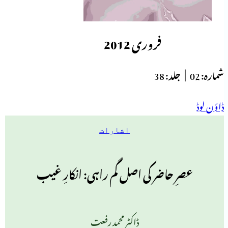
فروری 2012
شمارہ:
02 |
جلد:
38
ڈاؤن لوڈ
اشارات
عصرِ حاضر کی اصل گم راہی: انکارِ غیب
ڈاکٹر محمد رفعت