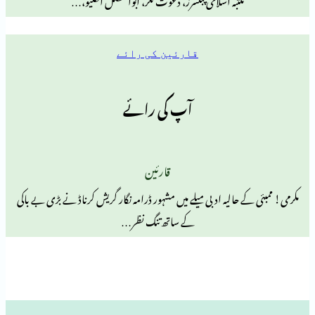
قارئین کی رائے
آپ کی رائے
قارئین
 حالیہ ادبی میلے میں مشہور ڈرامہ نگار گریش کرناڈ نے بڑی بے باکی
کے ساتھ تنگ نظر…