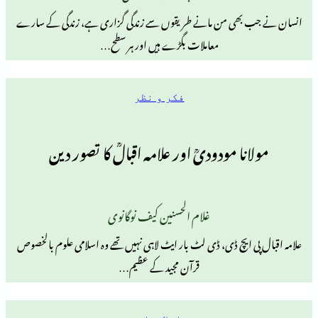
بھی من مانے طریقوں سے زندگی گزاری ہے، زندگی کے سارے
معاملات بگڑے ہیں اور ہر سطح…
فکر و نظر
ا مودودیؒ اور علامہ اقبالؒ کا تصور دین
غلام الحسنین کیف نوگانوی
 ایچ ڈی، ڈی لٹ بار ایٹ لاہی نہیں تھے وہ اسلامی علوم بالخصوص
قرآن مجید کے عظیم…