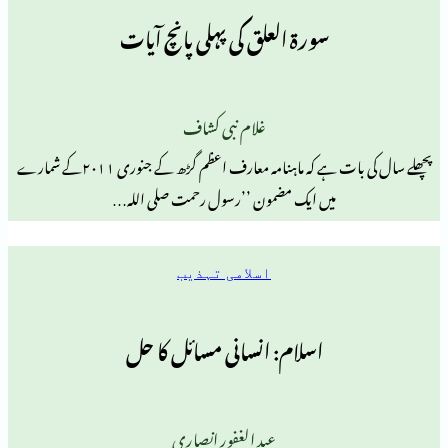
سورۃ العلق کی پہلی پانچ آیات
غلام نبی کشاف
پچھلے سال کی بات ہے کہ ماہنامہ معارف اعظم گڑھ کے جنوری ۲۰۱۱کے شمارے
میں ایک مضمون ’’رسول رحمت صلی اللہ…
اسلامی تہذیب
اسلام: انسانی مسائل کا حل
عبد الغفور انصاری