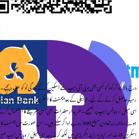
وڈ کو کسی بھی یو پی آئی ایپ سے اسکین کرکے زندگی نو کو عطیہ دیجیے۔
کے لیے، ادائیگی کے بعد پیمنٹ کا اسکرین شاٹ نیچے دیے گئے
ایپ پر بھیجیے۔ خریدار حضرات بھی اسی طریقے کا استعمال کرتے
ہوئے سالانہ زرِ تعاون مبلغ 500 روپے ادا کرسکتے ہیں۔ اس صورت میں پیمنٹ کا
پنا پورا پتہ انگریزی میں لکھ کر بذریعہ ای میل / وہاٹس ایپ ہمیں