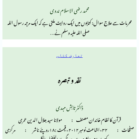
محمد رضی الاسلام ندوی
 سوال: کتابوں میں ایک روایت ملتی ہے کہ ایک مرتبہ رسول اللہ
صلی اللہ علیہ وسلم نے…
تعارف کتاب
نقد و تبصرہ
ڈاکٹر تابش مہدی
 نظام خاندان مصنف : مولانا سید جلال الدین عمری
صفحات : ۳۲٭اشاعت نومبر۲۰۱۲٭قیمت :۱۸روپئے ناشر : مرکزی
مکتبہ اسلامی پبلشرز، دعوت نگر، ابوالفضل انکلیو،…