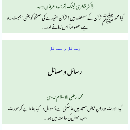
ڈاکٹر جیفری لینگ | ترجمہ: عرفان وحید
آن کے مصنف ہیں! قرآن عقیدے کی جستجو کو جتنی اہمیت دیتا
ہے، خصوصاً اس زمانے اور…
رسائل و مسائل
رسائل و مسائل
محمد رضی الاسلام ندوی
انِ حیض مسجد میں جا سکتی ہے؟ سوال: کہا جاتا ہے کہ عورت
جب حیض کی حالت میں ہو…