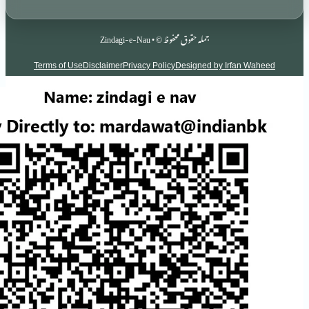
جملہ حقوق محفوظ © • Zindagi-e-Nau
Terms of Use
Disclaimer
Privacy Policy
Designed by Irf