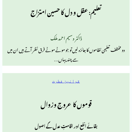
تعلیم: عقل و دل کا حسین امتزاج
ڈاکٹر وسیم احمد ملک
ی نظاموں کا جائزہ لیں تو جو موٹے موٹے فرق نظر آتے ہیں ان میں
سے چند یہاں…
قوانین فطرت
قوموں کا عروج وزوال
بقائے انفع اور اقامتِ عدل کے اصول