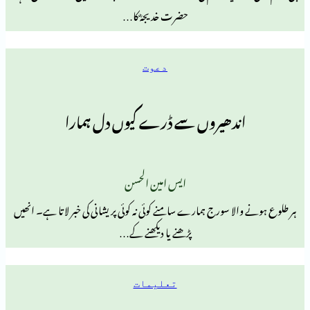
حضرت خدیجہؓ کا…
دعوت
ندھیروں سے ڈرے کیوں دل ہمارا
ایس امین الحسن
ا سورج ہمارے سامنے کوئی نہ کوئی پریشانی کی خبر لاتا ہے۔‌ انھیں
پڑھنے یا دیکھنے کے…
تعلیمات