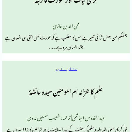
محی الدین غازی
رآنی تعبیر ہے جس کا مطلب ہے کہ عورت بھی اتنی ہی انسان ہے
جتنا انسان مرد ہے۔…
منارہ نور
علم کا خزانہ ام المومنین سیدہ عائشہؓ
د القدوس الہاشمی | ترجمہ : شعیب حسنین ندوی
ہ علیہ وسلم کی بعثت کے بعد انسانیت پر دو خواتین کا بڑا احسان ہے،