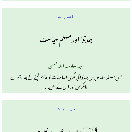
اشارات
ہندتوا اورمسلم سیاست
سید سعادت اللہ حسینی
مین میں ہندتوا کی فکری اساسیات کا جائزہ لینے کے بعد ،ہم نے
کانگریس اور اس کے بطن…
قرآنیات
قرآنی آیات اور عورت کا رتبہ