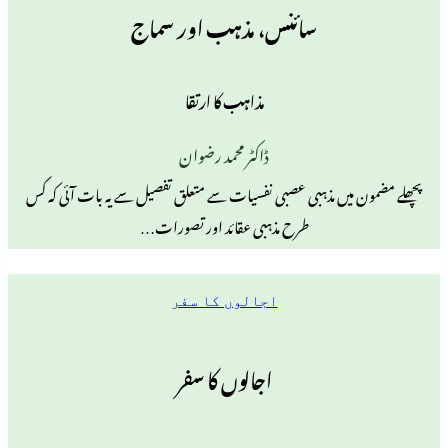
سائنس، مذہب اور سماج
مذاہب کا ارتقا
ڈاکٹر محمد رضوان
یں مذہبی عصبی نفسیات سے متعلق تفصیل سے یہ بات آئی کہ کس
طرح مذہبی عقائد اور تصورات…
اجالوں کا سفر
اجالوں کا سفر