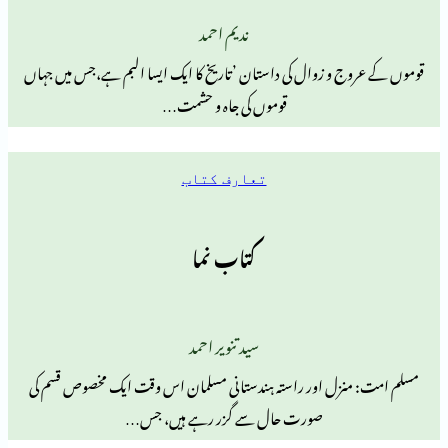
ندیم احمد
 و زوال کی داستان ’تاریخ کا ایک ایسا البم ہے،جس میں جہاں
قوموں کی جاہ و حشمت…
تعارف کتاب
کتاب نما
سید تنویر احمد
زل اور راستہ ہندستانی مسلمان اس وقت ایک مخصوص قسم کی
صورت حال سے گزر رہے ہیں، جس…