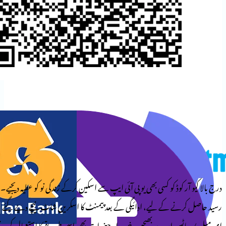
وڈ کو کسی بھی یو پی آئی ایپ سے اسکین کرکے زندگی نو کو عطیہ دیجیے۔
کے لیے، ادائیگی کے بعد پیمنٹ کا اسکرین شاٹ نیچے دیے گئے
ایپ پر بھیجیے۔ خریدار حضرات بھی اسی طریقے کا استعمال کرتے