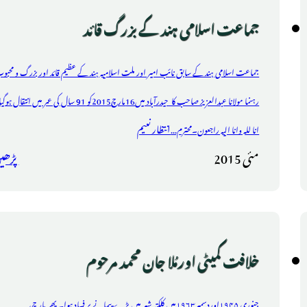
جماعت اسلامی ہند کے بزرگ قائد
جماعت اسلامی ہند کے سابق نائب امیر اور ملت اسلامیہ ہند کے عظیم قائد اور بزرگ و محبو
رہنما مولانا عبدالعزیز صاحب کا حیدرآباد میں16مارچ2015کو 91 سال کی عمر میں انتقال
انتظار نعیم
انا للہ وانا الیہ راجعون۔محترم...
مئی 2015
پڑھی
خلافت کمیٹی اورمُلا جان محمد مرحوم
جنوری ۱۹۴۵اوردسمبر۱۹۶۳میں کلکتہ شہر میں بڑے پیمانے پر فساد ہوا۔ پھر مارچ،