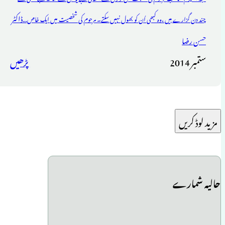
ڈاکٹر
چند دن گزارے ہیں ،وہ کبھی اُن کو بھول نہیں سکتے۔ مرحوم کی شخصیت میں ایک خاص...
حسن رضا
ستمبر 2014
پڑھیں
مزید لوڈ کریں
حالیہ شمارے