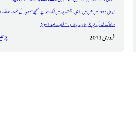
اپریل ۱۹۶۴میں جس میں رانچی ، جمشید پور میں ایک سوچے سمجھے منصوبہ کے تحت بھیانک ا
عبد العزیز
ہولناک فساد کی لہر چل پڑی۔ ہزاروں مسلمان...
فروری 2013
پڑھی