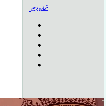
شمارہ پڑھیں