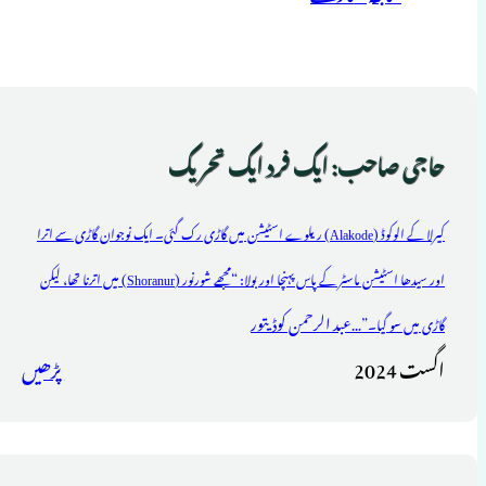
حاجی صاحب: ایک فرد ایک تحریک
کیرلا کے الوکوڈ (Alakode) ریلوے اسٹیشن میں گاڑی رک گئی۔ ایک نوجوان گاڑی سے اترا
اور سیدھا اسٹیشن ماسٹر کے پاس پہنچا اور بولا: “مجھے شورنور (Shoranur) میں اترنا تھا، لیکن
عبد الرحمن کوڈیتور
گاڑی میں سو گیا۔”...
اگست 2024
پڑھیں