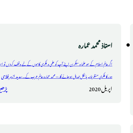
استاذ محمد عمارہ
اگر عالم اسلام کے سو علما و مفکرین اپنے آپ کو علمی و فکری کاموں کے لیے وقف کردیں تو ا
سدید ازہر فلاحی
دور کا فکری منظرنامہ بالکل تبدیل ہوجائے گا. — محمد عمارہ عالم عرب کے...
اپریل 2020
پڑھی