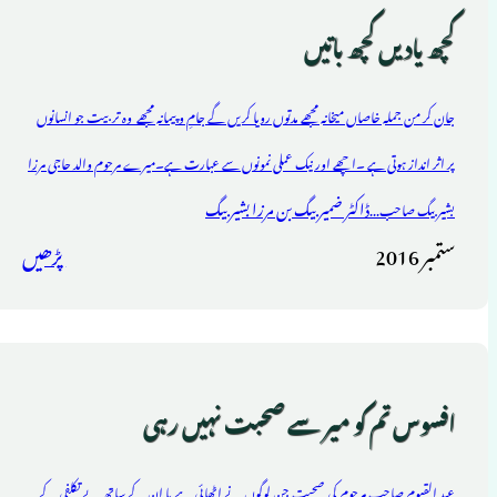
کچھ یادیں کچھ باتیں
جان کر من جملہ خاصاں میخانہ مجھے مدتوں رویا کریں گے جامِ و پیمانہ مجھے وہ تربیت جو انسانوں
پر اثر انداز ہوتی ہے ۔اچھے اور نیک عملی نمونوں سے عبارت ہے۔میرے مرحوم والد حاجی مرزا
ڈاکٹر ضمیر بیگ بن مرزا بشیر بیگ
بشیر بیگ صاحب...
ستمبر 2016
پڑھیں
افسوس تم کو میر سے صحبت نہیں رہی
عبد القیوم صاحب مرحوم کی صحبت جن لوگوں نے اٹھائی ہے یا ان کے ساتھ بے تکلفی کے