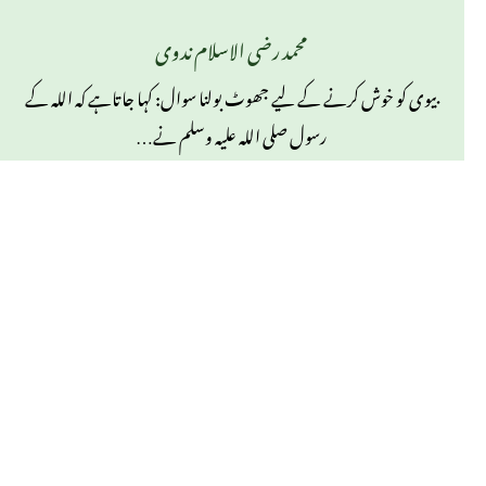
محمد رضی الاسلام ندوی
بیوی کو خوش کرنے کے لیے جھوٹ بولنا سوال: کہا جاتاہے کہ اللہ کے
رسول صلی اللہ علیہ وسلم نے…