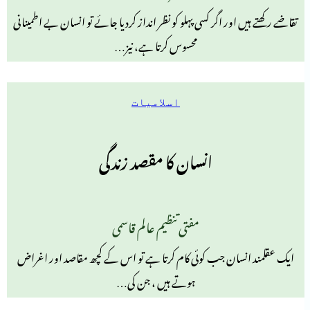
تقاضے رکھتے ہیں اور اگر کسی پہلو کو نظر انداز کردیا جائے تو انسان بے اطمینانی
محسوس کرتا ہے، نیز…
اسلامیات
انسان کا مقصد زندگی
مفتی تنظیم عالم قاسمی
ایک عقلمند انسان جب کوئی کام کرتا ہے تو اس کے کچھ مقاصد اور اغراض
ہوتے ہیں ، جن کی…