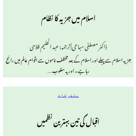
اسلام میں جزیہ کا نظام
ڈاکٹر مصطفی سباعی | ترجمہ: عبد الحلیم فلاحی
جزیہ اسلام سے پہلے اور اسلام کے بعد مختلف ناموں سے اقوام عالم میں رائج
رہا ہے۔ اور یہ مغلوب…
متفرقات
اقبال کی تین بہترین نظمیں