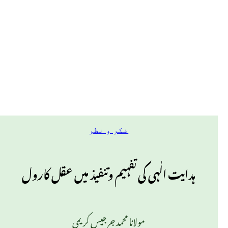
فکر و نظر
ہدایت الٰہی کی تفہیم وتنفیذ میں عقل کارول
مولانا محمد جرجیس کریمی