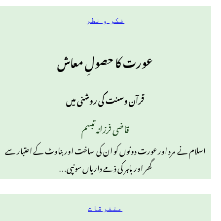
فکر و نظر
عورت کا حصولِ معاش
قرآن وسنت کی روشنی میں
قاضی فرزانہ تبسم
اسلام نے مرد اور عورت دونوں کو ان کی ساخت اور بناوٹ کے اعتبار سے
گھر اور باہر کی ذمے داریاں سونپی…
متفرقات