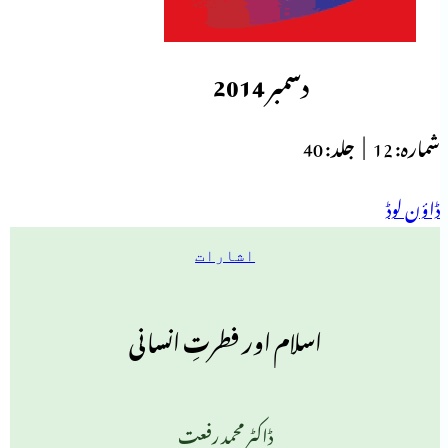
دسمبر 2014
شمارہ:
12 |
جلد:
40
ڈاؤن لوڈ
اشارات
اسلام اور فطرتِ انسانی
ڈاکٹر محمد رفعت