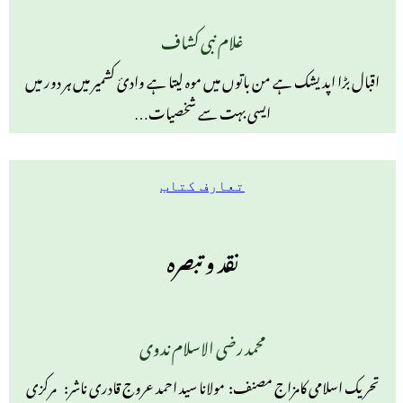
غلام نبی کشاف
اقبال بڑا اپدیشک ہے من باتوں میں موہ لیتا ہے وادیٔ کشمیر میں ہر دور میں
ایسی بہت سے شخصیات…
تعارف کتاب
نقد و تبصرہ
محمد رضی الاسلام ندوی
تحریک اسلامی کامزاج مصنف: مولانا سید احمد عروج قادری ناشر: مرکزی