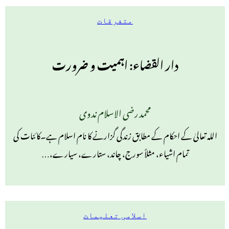
متفرقات
دار القضاء: اہمیت و ضرورت
محمد رضی الاسلام ندوی
اللہ تعالیٰ کے احکام کے مطابق زندگی گزارنے کا نام اسلام ہے۔کائنات کی
تمام اشیاء، مثلاً سورج، چاند، ستارے، سیارے،…
اسلامی تعلیمات