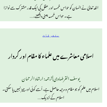
اللہ تعالیٰ نے انسان کو حواس خمسہ اور عقل کی ایک قدر مشترک سے نوازا
ہے۔ حواس خمسہ یعنی دیکھنے،…
متفرقات
اسلامی معاشرے میں علماء کا مقام اور کردار
یوسف القرضاوی | ترجمہ: ارشاد الرحمان
اسلام میں علم کو جو مقام و مرتبہ حاصل ہے، اُسے کوئی اور چیز نہیں پا سکتی۔
اسلام کے نزدیک…