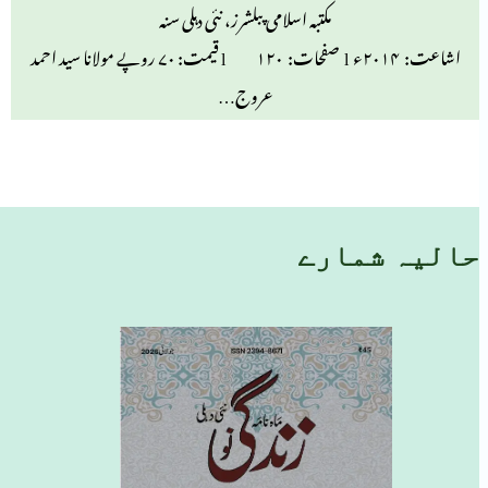
مکتبہ اسلامی پبلشرز، نئی دہلی سنہ
اشاعت: ۲۰۱۴ء l صفحات: ۱۲۰ l قیمت: ۷۰ روپے مولانا سید احمد
عروج…
حالیہ شمارے