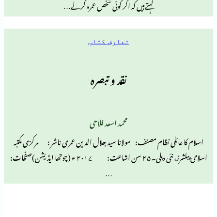
کہتےہیں کہ اگر کوئی شخص عمرہ کرلے…
تعارف کتاب
نقد و تبصرہ
محمد اسعد فلاحی
ی نظام مصنف: مولانا سید جلال الدین عمری ناشر : مرکزی مکتبہ
اسلامی پبلشرز، نئی دہلی۔۲۵ سن اشاعت: ۲۰۱۷ ء (چوتھا ایڈیشن)صفحات:
…