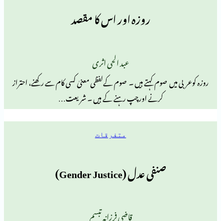
روزہ اور اس کا مقصد
عبد الحی اثری
ں صوم کہتے ہیں ۔ صوم کےلفظی معنیٰ کسی کام سے رکھنے، احتراز
کرنے اورچپ رہنے کے ہیں ۔ شریعت…
متفرقات
صنفی عدل (Gender Justice)
قاضی فرزانہ تبسم