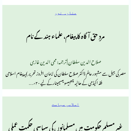
منارہ نور
دِ حق آگاہ کا پیغام، علماء ہند کے نام
صلاح الدین سلطان | ترجمہ: محی الدین غازی
ہور عالم ڈاکٹر صلاح سلطان کی ایمان افروزتحریر )یہ پیغام اسلامی
قہ اکیڈمی کے حالیہ چھبیسویںسیمینارکے لیے ۲۰؍…
اسلامی سیاست
حکومت میں مسلمانوں کی سیاسی حکمتِ عملی