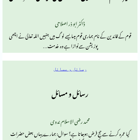
ڈاکٹر ابو ذر اصلاحی
کے نام ہماری قوم میںایسے لو گ ہیں جنہیں اللہ تعالیٰ نے اچھی
پوزیشن سے نوازا ہے وہ خدمت…
رسائل و مسائل
رسائل و مسائل
محمد رضی الاسلام ندوی
نے سے حج فرض ہوجاتا ہے؟ سوال: ہمارے یہاں بعض حضرات