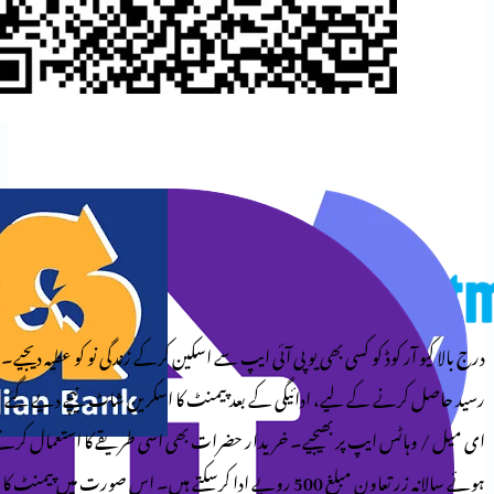
وڈ کو کسی بھی یو پی آئی ایپ سے اسکین کرکے زندگی نو کو عطیہ دیجیے۔
کے لیے، ادائیگی کے بعد پیمنٹ کا اسکرین شاٹ نیچے دیے گئے
ایپ پر بھیجیے۔ خریدار حضرات بھی اسی طریقے کا استعمال کرتے
ہوئے سالانہ زرِ تعاون مبلغ 500 روپے ادا کرسکتے ہیں۔ اس صورت میں پیمنٹ کا