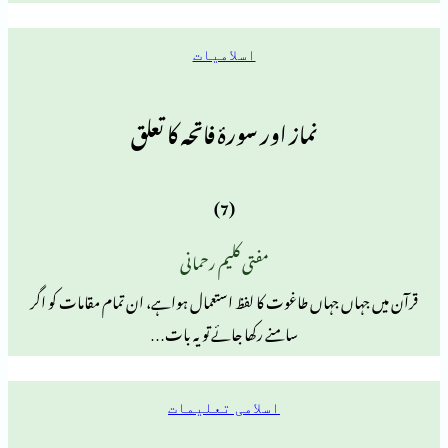
اسلامیات
نماز اور سورۂ فاتحہ کا تعلق
(7)
مفتی کلیم رحمانی
ں جہاں طاغوت کا لفظ استعمال ہواہے، ان تمام مقامات کو اگر
سامنے رکھا جائے تو یہ بات…
اسلامی تعلیمات