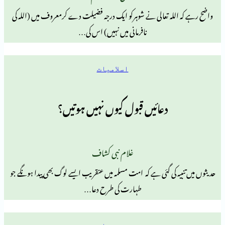
لہ تعالی نے شوہرکو ایک درجہ فضیلت دے کرمعروف میں (اللہ کی
نافرمانی میں نہیں) اس کی…
اسلامیات
دعائیں قبول کیوں نہیں ہوتیں؟
غلام نبی کشاف
ہ کی گئی ہے کہ امت مسلمہ میں عنقریب ایسے لوگ بھی پیدا ہونگے جو
طہارت کی طرح دعا…