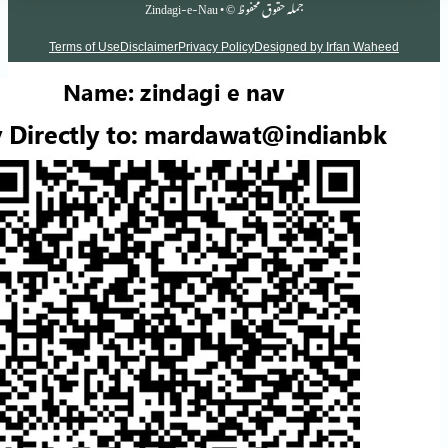
جملہ حقوق محفوظ © • Zindagi-e-Nau
Terms of Use
Disclaimer
Privacy Policy
Designed by Irf