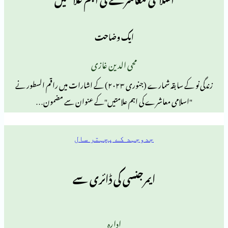
ایک وضاحت
محی الدین غازی
زندگی نو کے سابقہ شمارے (جنوری ۲۰۲۳) کے اشارات میں راقم السطور نے
می معاشرے کی اہم علامتیں"کے عنوان سے مضمون…
جدوجہد کے پچہتر سال
ایمرجنسی کی ڈائری سے
ادارہ