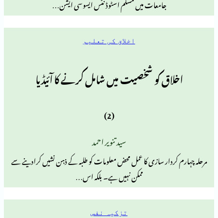
جامعات میں مسلم اسٹوڈنٹس ایسوسی ایشن…
اخلاق کی تعلیم
ق کو شخصیت میں شامل کرنے کا آئیڈیا
(2)
سید تنویر احمد
دار سازی کا عمل محض معلومات کو طلبہ کے ذہن نشیں کرادینے سے
ممکن نہیں ہے۔ بلکہ اس…
تزکیہ نفس