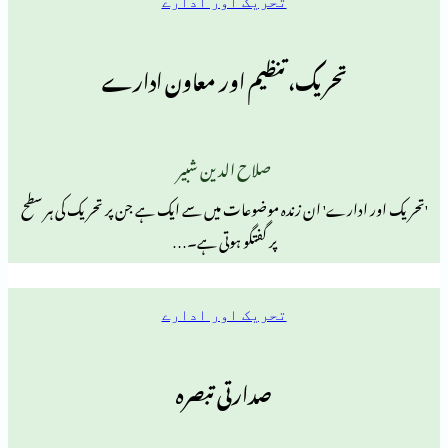
تحریک اور ادارے
تحریک، تنظیم اور معاون ادارے
صلاح الدین شبیر
رے' ان زندہ موضوعات میں سے ایک ہے جن پر تحریک کی ہر سطح
پر گفتگو ہوتی ہے۔…
تحریک اور ادارے
صدارتی تبصرہ