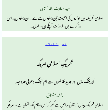
سید سعادت اللہ حسینی
میں اداروں کی اہمیت تین پہلوؤں سے ہے۔ ان پہلوؤں پر اس
مذاکرے میں اشارات آچکے ہیں۔ اول…
تحریک اسلامی
تحریکِ اسلامی امریکہ
گ ماڈل اور جدید تقاضوں سے ہم آہنگ دعوتی جدوجہد
راشد مشتاق
یہاں ارتقائی مراحل سے گزر کر اس مقام تک پہنچی ہے۔ امریکی