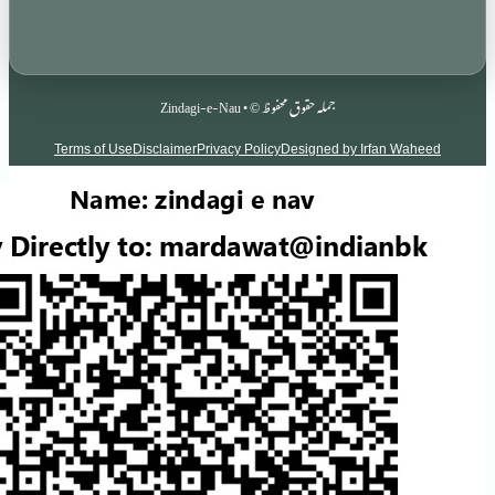
جملہ حقوق محفوظ © • Zindagi-e-Nau
Terms of Use
Disclaimer
Privacy Policy
Designed by Irf