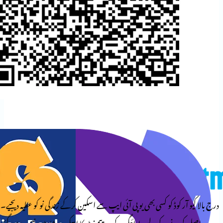
وڈ کو کسی بھی یو پی آئی ایپ سے اسکین کرکے زندگی نو کو عطیہ دیجیے۔
کے لیے، ادائیگی کے بعد پیمنٹ کا اسکرین شاٹ نیچے دیے گئے