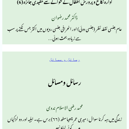
کاح و پرورش اطفال کے حوالے سے تنقیدی جائزہ (6)
ڈاکٹر محمد رضوان
نظر (جنسی دوئی) اور انحرافی جنسی رویوں میں اکثر جس نکتے پر سب
سے زیادہ بحث ہوئی…
رسائل و مسائل
رسائل ومسائل
محمد رضی الاسلام ندوی
زندگی میں ہبہ کرنا سوال : میری عمر چھیاسٹھ (۶۶) برس ہے۔ اہلیہ اور دو لڑکیاں
ہیں۔ کوئی لڑکا نہیں…