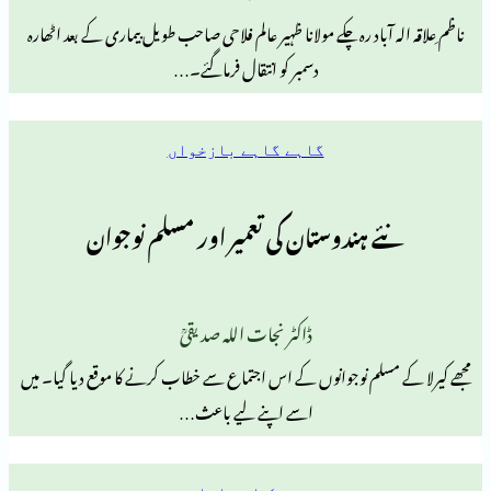
آباد رہ چکے مولانا ظہیر عالم فلاحی صاحب طویل بیماری کے بعد اٹھارہ
دسمبر کو انتقال فرماگئے۔…
گاہے گاہے بازخواں
 ہندوستان کی تعمیر اور مسلم نوجوان
ڈاکٹر نجات اللہ صدیقیؒ
سلم نوجوانوں کے اس اجتماع سے خطاب کرنے کا موقع دیا گیا۔ میں
اسے اپنے لیے باعث…