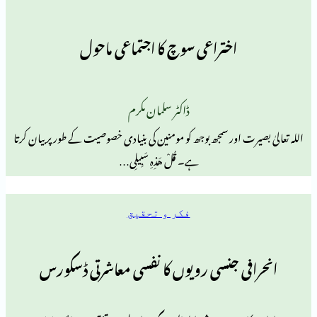
اختراعی سوچ کا اجتماعی ماحول
ڈاکٹر سلمان مکرم
ت اور سمجھ بوجھ کو مومنین کی بنیادی خصوصیت کے طور پر بیان کرتا
ہے۔ قُلْ هَذِهِ سَبِیلِی…
فکر و تحقیق
ی جنسی رویوں کا نفسی معاشرتی ڈسکورس