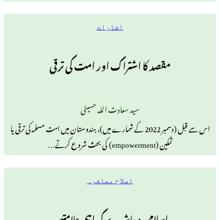
اشارات
مقصد کا اشتراک اور امت کی ترقی
سید سعادت اللہ حسینی
اس سے قبل (دسمبر 2022 کے شمارے میں)، ہندوستان میں امت مسلمہ کی ترقی یا
ین (empowerment) کی بحث شروع کرتے…
اصلاح معاشرہ
اسلامی معاشرے کی اہم علامتیں