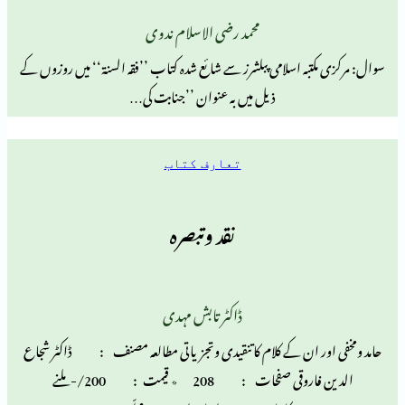
محمد رضی الاسلام ندوی
بہ اسلامی پبلشرز سے شائع شدہ کتاب ’’فقہ السنۃ‘‘ میں روزوں کے
ذیل میں بہ عنوان ’’جنابت کی…
تعارف کتاب
نقد وتبصرہ
ڈاکٹر تابش مہدی
ر ان کے کلام کا تنقیدی وتجزیاتی مطالعہ مصنف : ڈاکٹر شجاع
الدین فاروقی صفحات : 208 ٭ قیمت : 200/- ملنے