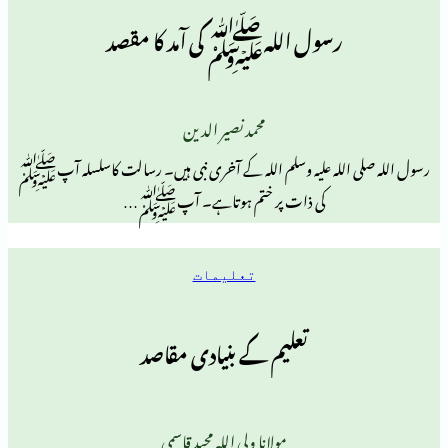
رسول اللہﷺ کی آمد کا مقصد
محمد نصیر الدین
اللہ علیہ وسلم اللہ کے آخری نبی ہیں۔ رسالت کاسلسلہ آپﷺ
کی ذات پر ختم ہوتاہے۔ آپﷺ…
تعلیمات
تعلیم کے بنیادی مقاصد
مولانا ولی اللہ مجید قاسمی