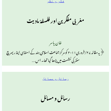
فکر و نظر
مغربی مفکرین اور فلسفۂ مادیت
خان یاسر
﴿یہ مقالہ ۲۷/فروری۲۰۱۱ کو مرکز جماعت اسلامی ہند کے اسٹڈی اینڈ ریسرچ
سنٹر کی نشست میں پڑھا گیا تھا۔ اس…
رسائل و مسائل
رسائل و مسائل