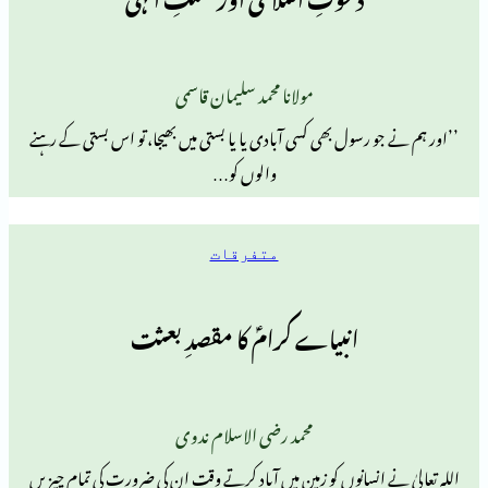
مولانا محمد سلیمان قاسمی
 رسول بھی کسی آبادی یا یا بستی میں بھیجا، تو اس بستی کے رہنے
والوں کو…
متفرقات
انبیاے کرامؑ کا مقصدِ بعثت
محمد رضی الاسلام ندوی
 انسانوں کو زمین میں آباد کرتے وقت ان کی ضرورت کی تمام چیزیں