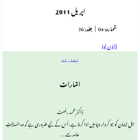
اپریل 2011
ہ:
04 |
جلد:
36
 لوڈ
اشارات
اشارات
ڈاکٹر محمد رفعت
 کردار دنیا میں ادا کرنا ہے، اُس کے لیے ضروری ہے کہ وہ انسانیتِ
عامہ سے…