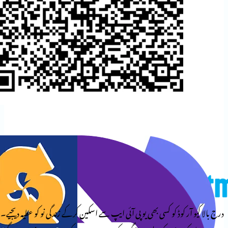
وڈ کو کسی بھی یو پی آئی ایپ سے اسکین کرکے زندگی نو کو عطیہ دیجیے۔