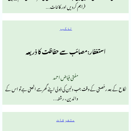
فراہم کردیں اور کائنات…
تذکیر
تغفار:مصائب سے حفاظت کا ذریعہ
مفتی فیاض احمد
صتی کے وقت جب دلہن کی ڈولی اپنے گھرسے اٹھتی ہے تو اس کے
والدین ، رشتہ…
متفرقات