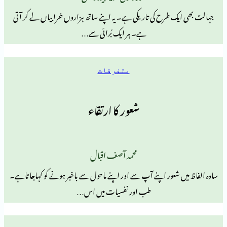
 طرح کی تاریکی ہے۔ یہ اپنے ساتھ ہزاروں خرابیاں لے کر آتی
ہے۔ ہر ایک بُرائی سے…
متفرقات
شعور کا ارتقاء
محمد آصف اقبال
شعور اپنے آپ سے اور اپنے ماحول سے باخبر ہونے کو کہاجاتاہے۔
طب اور نفسیات میں اس…