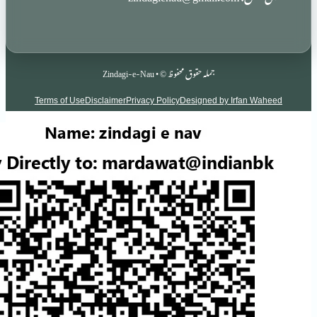
جملہ حقوق محفوظ © • Zindagi-e-Nau
Terms of Use
Disclaimer
Privacy Policy
Designed by Irf