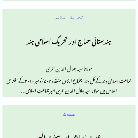
تحریک اسلامی
دستانی سماج اور تحریک اسلامی ہند
مولانا سید جلال الدین عمری
جماعت اسلامی ہند کے کل ہند اجتماع ارکان منعقدہ ۴-۷/نومبر ۲۰۱۰کے افتتاحی
میں مولانا سید جلال الدین عمری امیرجماعت اسلامی…
دعوت
دعوتِ اسلامی اور سنتِ الٰہی