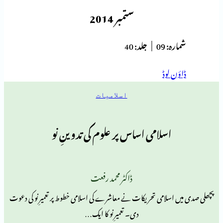
ستمبر 2014
ہ:
09 |
جلد:
40
 لوڈ
اسلامیات
اسلامی اساس پر علوم کی تدوینِ نو
ڈاکٹر محمد رفعت
سلامی تحریکات نے معاشرے کی اسلامی خطوط پر تعمیرِ نو کی دعوت
دی۔ تعمیرِ نو کا ایک…