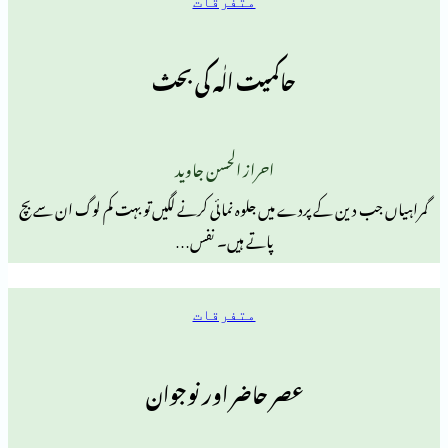
متفرقات
حاکمیت الٰہ کی بحث
احراز الحسن جاوید
ن کے پردے میں جلوہ نمائی کرنے لگیں تو بہت کم لوگ ان سے بچ
پاتے ہیں۔ نفس…
متفرقات
عصر حاضر اور نوجوان