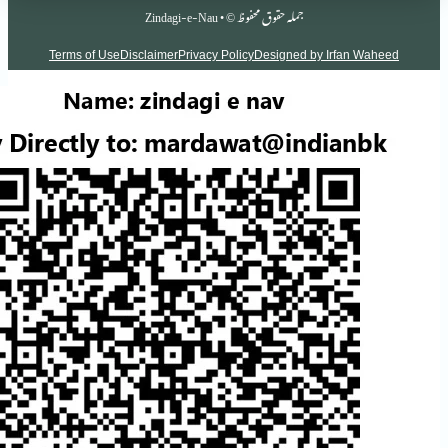
جملہ حقوق محفوظ © • Zindagi-e-Nau
Terms of Use
Disclaimer
Privacy Policy
Designed by Irf