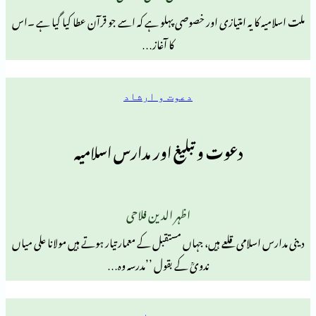
ہ امتیازی اور خصوصی پہلو ہے کہ اسے جو قرآن عطا کیا گیا ہے ۔اس
کا آغاز…
دعوت و ارشاد
دعوت و تبلیغ اور مدارس اسلامیہ
اظہر الدین فلاحی
ی قلعے ہیں، جہاں مستقبل کے معمار تیار ہوتے ہیں مولانا علی میاں
ندویؒ کے بقول ’’مدرسہ وہ…