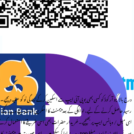
وڈ کو کسی بھی یو پی آئی ایپ سے اسکین کرکے زندگی نو کو عطیہ دیجیے۔
کے لیے، ادائیگی کے بعد پیمنٹ کا اسکرین شاٹ نیچے دیے گئے
ایپ پر بھیجیے۔ خریدار حضرات بھی اسی طریقے کا استعمال کرتے
ہوئے سالانہ زرِ تعاون مبلغ 500 روپے ادا کرسکتے ہیں۔ اس صورت میں پیمنٹ کا