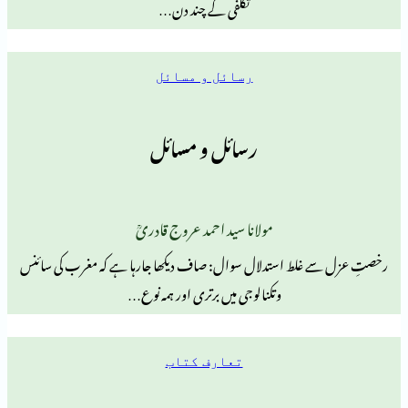
تکلفی کے چند دن…
رسائل و مسائل
رسائل و مسائل
مولانا سید احمد عروج قادریؒ
غلط استدلال سوال: صاف دیکھا جارہا ہے کہ مغرب کی سائنس
وتکنالوجی میں برتری اور ہمہ نوع…
تعارف کتاب