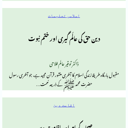
اسلامی تعلیمات
ین حق کی عالَم گیری اور ختم نبوت
ڈاکٹر توقیر عالم فلاحی
طریقۂ زندگی اسلام کا آخری منشور قرآن مجید ہے، جو آخری رسول
حضرت محمد ﷺ کے ذریعہ نعمت…
اقامت دین
صحابہ کرام اور اقامت دین