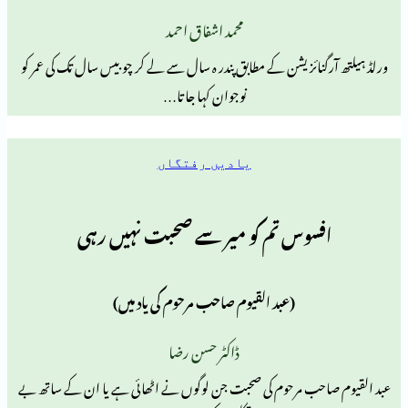
محمد اشفاق احمد
نائزیشن کے مطابق پندر ہ سال سے لے کر چوبیس سال تک کی عمر کو
نوجوان کہا جاتا…
یادیں رفتگاں
سوس تم کو میر سے صحبت نہیں رہی
(عبد القیوم صاحب مرحوم کی یاد میں)
ڈاکٹر حسن رضا
ب مرحوم کی صحبت جن لوگوں نے اٹھائی ہے یا ان کے ساتھ بے