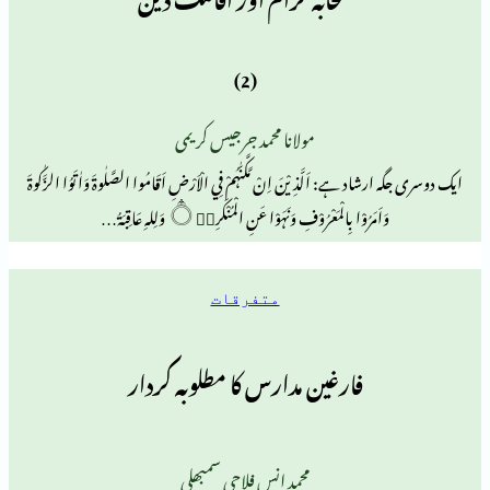
(2)
مولانا محمد جرجیس کریمی
ے: اَلَّذِيْنَ اِنْ مَّكَّنّٰہُمْ فِي الْاَرْضِ اَقَامُوا الصَّلٰوۃَ وَاٰتَوُا الزَّكٰوۃَ
مَرُوْا بِالْمَعْرُوْفِ وَنَہَوْا عَنِ الْمُنْكَرِ۝۰ۭ وَلِلہِ عَاقِبَۃُ…
متفرقات
فارغین مدارس کا مطلوبہ کردار
محمد انس فلاحی سمبھلی