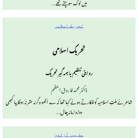
میں لوگ سوچتے تھے…
تحریک اسلامی
تحریک اسلامی
روایتی تنظیم یا ہمہ گیر تحریک
ڈاکٹر محمد فاروق اعظم
امیہ کوللکارتے ہوئے کہا تھا کہ ؎ اُٹھو وگرنہ حشر نہ ہوگا بپا کبھی
دوڑو زمانہ چال…
مذہبی آزادی