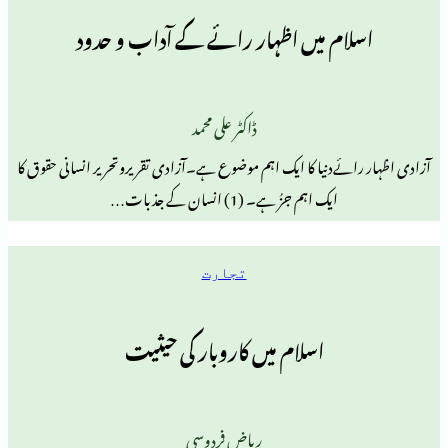
ام میں اظہار رائے کے آداب و حدود
ڈاکٹر علی محمد
ئےدنیا کا ایک اہم موضوع ہے۔آزادی تقریروتحریر انسانی حقوق کا
ایک اہم جزُ ہے۔ (1) انسان کے جذبات…
تجارت
اسلام میں کاروبار کی حیثیت
ریاض فردوسی