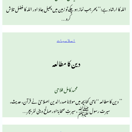
:’’ پھر جب نماز ہو چکے تو زمین میں پھیل جاؤ اور اللہ کا فضل تلاش
کرو…
اسلامیات
دین کا مطالعہ
محمد کامل فلاحی
لعہ ‘‘نامی کتابچہ میں مولانا صدرالدین اصلاحیؒ نے قرآن، حدیث،
 رسول ﷺ، سیرتِ صحابہؓ اور صالح دینی لٹریچر…