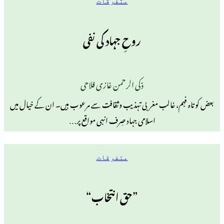
متفرقات
روحِ جہاد کی نفی
ذکی الرحمن غازی فلاحی
، غالب مغربی تہذیب وثقافت سے مرعوب ہیں۔ ان کے خیال میں
اسلامی جہاد صِرف انہی مواقع پر…
متفرقات
”حق انتخاب“