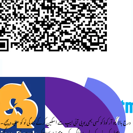
وڈ کو کسی بھی یو پی آئی ایپ سے اسکین کرکے زندگی نو کو عطیہ دیجیے۔
کے لیے، ادائیگی کے بعد پیمنٹ کا اسکرین شاٹ نیچے دیے گئے