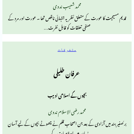
محمد شعیب ندوی
ا عورت کے متعلق نظریہ انتہائی ناقص تھا ۔ عورت اور مرد کے
صنفی تعلقات کو قابل نفرت…
متفرقات
عرفان خلیلی
بچوں کے اسلامی ادیب
محمد رضی الاسلام ندوی
یں آزادی کے بعد جن اصحابِ قلم نے چھوٹے بچوں کے لیے آسان
زبان میں اسلامیات کے…