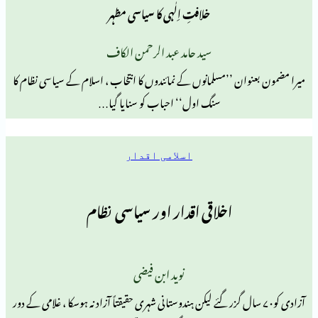
خلافتِ اِلٰہی کا سیاسی مظہر
سید حامد عبد الرحمن الکاف
ان ’’مسلمانوں کے نمائندوں کا انتخاب ، اسلام کے سیاسی نظام کا
سنگ اول‘‘ احباب کو سنایا گیا…
اسلامی اقدار
اخلاقی اقدار اور سیاسی نظام
نوید ابن فیضی
ی کو۷۰ سال گزر گئے لیکن ہندوستانی شہری حقیقتاً آزاد نہ ہوسکا ، غلامی کے دور