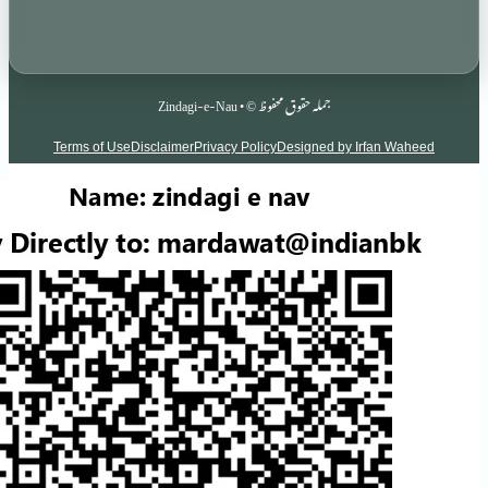
جملہ حقوق محفوظ © • Zindagi-e-Nau
Terms of Use
Disclaimer
Privacy Policy
Designed by Irf