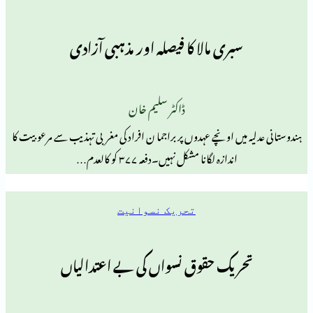
سبری مالا کا فیصلہ اور مذہبی آزادی
ڈاکٹر سلیم خان
میں اونچے عہدوں پر براجما ن افراد کی مغربی تہذیب سے مرعوبیت کا
اندازہ لگانا مشکل نہیں۔دفعہ ۳۷۷ کو کالعدم…
تحریک نسوانیت
ریک حقوق نسواں کی بے اعتدالیاں