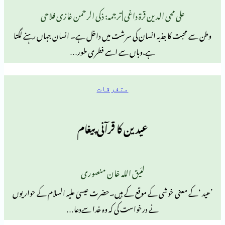
محی الدین قرۃ داغی | ترجمہ: ذکی الرحمن غازی فلاحی
ا جذبہ انسان کی سرشت میں داخل ہے۔ انسان جہاں رہنے لگتا
ہے،وہاں سے اسے فطری طور…
متفرقات
عیدین کا قرآنی پیغام
لئیق اللہ خان منصوری
 خوشی کے موقع کے ہیں۔حضرت عیسیٰ علیہ السلام کے حواریوں
نے درخواست كی کہ وہ خدا سےدعا…