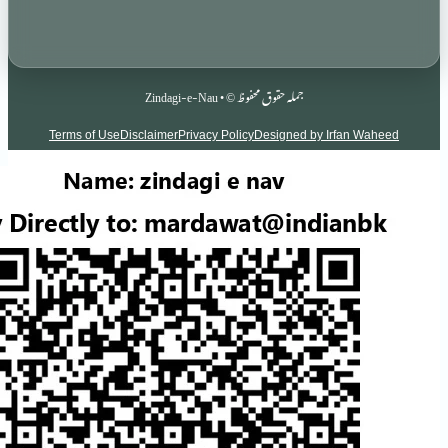
جملہ حقوق محفوظ © • Zindagi-e-Nau
Terms of Use
Disclaimer
Privacy Policy
Designed by Irf