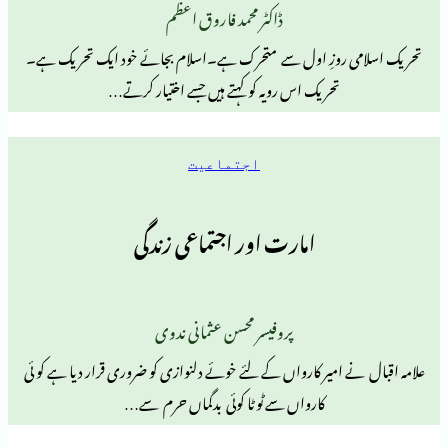
ڈاکٹر محمد فاروق اعظم
 روزِ اول سے متحرک ہے۔اسلام بجائے خود ایک تحریک ہے۔
تحریک اس رویہ کو کہتے ہیں جسے اختیار کرتے…
اجتماعیت
امارت اور اجتماعی زندگی
پروفیسر محسن عثمانی ندوی
 امیر کارواں کے لئے خوئے دلنوازی کو ضروری قرار دیا ہے کو ئی
کارواں سے ٹوٹا کوئی بدگماں حرم سے…