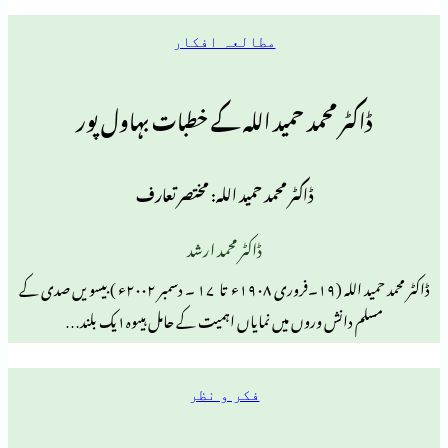
مطالعہ افکار
ر محمد حمید اللہ كے خطبات بہاول پور
ڈاکٹر محمد حمید اللہ: مختصر تعارف
ڈاکٹر محمد ارشد
ڈاکٹر محمد حمید اللہ (۱۹۔فروری ۱۹۰۸ء تا ۱۷ ۔ دسمبر ۲۰۰۲ء ) بیسویں صدی کے
ش وروں میں نمایاں اہمیت کے حامل ہیںوہ۱یک بلند…
فکر و نظر