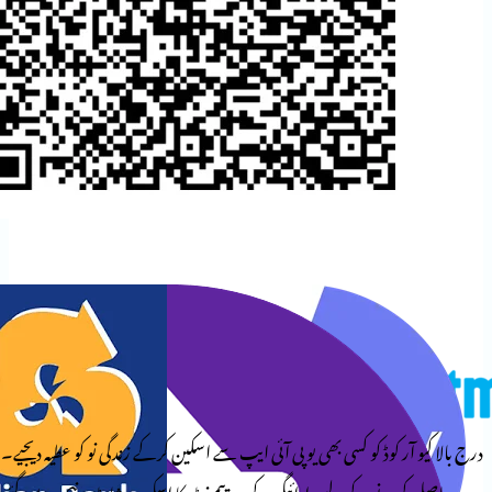
وڈ کو کسی بھی یو پی آئی ایپ سے اسکین کرکے زندگی نو کو عطیہ دیجیے۔
کے لیے، ادائیگی کے بعد پیمنٹ کا اسکرین شاٹ نیچے دیے گئے