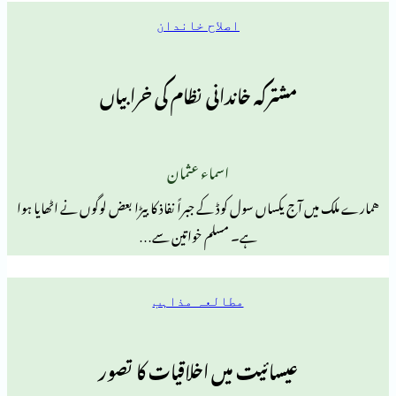
اصلاح خاندان
مشترکہ خاندانی نظام کی خرابیاں
اسماء عثمان
ج یکساں سول کوڈ کے جبراً نفاذ کا بیڑا بعض لوگوں نے اٹھایا ہوا
ہے۔ مسلم خواتین سے…
مطالعہ مذاہب
عیسائیت میں اخلاقیات کا تصور