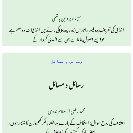
سیماء پروین ہاشمی
اخلاق کی تعریف پروفیسر راجرس(Rogers)کی رائے میں اخلاقیات وہ علم ہے
وایسے اصول بتاتا ہے جن سے انسانی کردار کے…
رسائل و مسائل
رسائل و مسائل
محمد رضی الاسلام ندوی
سوال: اعتکاف کے بارے میںانتشارِ فکر کنفیوزن کا شکار ہوں۔
بعض لوگ کہتے ہیں کہ اعتکاف ایک…