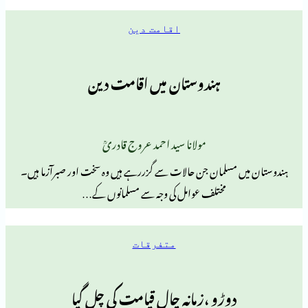
اقامت دین
ہندوستان میں اقامت دین
مولانا سید احمد عروج قادریؒ
 مسلمان جن حالات سے گزررہے ہیں وہ سخت اور صبرآزما ہیں۔
مختلف عوامل کی وجہ سے مسلمانوں کے…
متفرقات
دوڑو ،زمانہ چال قیامت کی چل گیا