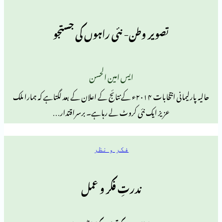
تصویر وطن- نئی راہوں کی جستجو
ایس امین الحسن
حالیہ پارلیمانی انتخابات ۲۰۱۴ء کے نتائج کے اعلان کے بعد لگتاہے کہ ہمارا ملک
عزیز ایک نئی کروٹ لے رہاہے۔ برسراقتدار…
فکر و نظر
ندرتِ فکر و عمل