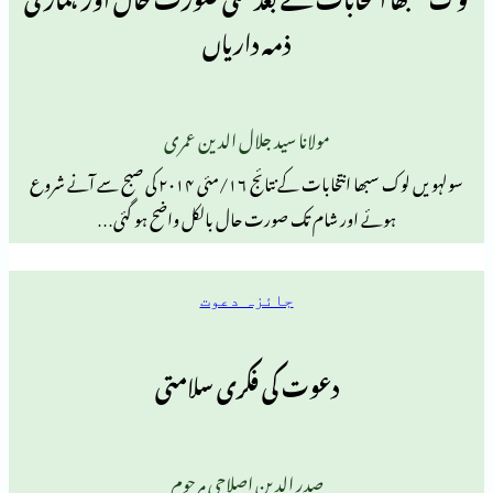
ذمہ داریاں
مولانا سید جلال الدین عمری
سولہویں لوک سبھا انتخابات کے نتائج ۱۶/مئی ۲۰۱۴ کی صبح سے آنے شروع
ئے اور شام تک صورت حال بالکل واضح ہو گئی…
جائزہ دعوت
دعوت کی فکری سلامتی
صدر الدین اصلاحی مرحوم