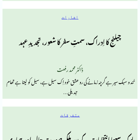
اشارات
کا اِدراک، سمتِ سفر کا شعور، تجدیدِ عہد
ڈاکٹر محمد رفعت
ہے گرچہ زمانے کی رو عشق خود اِک سیل ہے، سیل کو لیتا ہے تھام
تبدیلی…
متفرقات
نتخابات کے بعد ملکی صورت حال اور ہماری