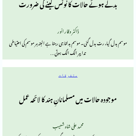
ہوئے حالات کا نوٹس لینے کی ضرورت
ڈاکٹر وقار انور
 رت بدل گئی۔ موسم بدلتا ہی رہتا ہے البتہ ہر موسم کی احتیاطی
تدابیر الگ الگ ہوتی…
متفرقات
ہ حالات میں مسلمانانِ ہند کا لائحہ عمل
محمد علی شاہ شعیب