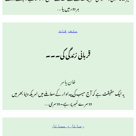
ہر دور میں یا…
متفرقات
قربانی زندگی کی۔۔۔
خان یاسر
 ہے کہ آج سیب کی پیداوار کے معاملے میں امریکہ دنیا بھر میں
دوسرے نمبر پر ہے۔دوسری…
رسائل و مسائل