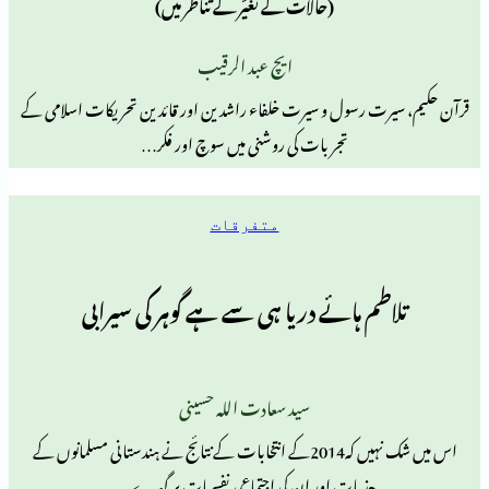
(حالات کے تغیّر کے تناظر میں)
ایچ عبد الرقیب
رت رسول و سیرت خلفاء راشدین اور قائدین تحریکات اسلامی کے
تجربات کی روشنی میں سوچ اور فکر…
متفرقات
م ہائے دریا ہی سے ہے گوہر کی سیرابی
سید سعادت اللہ حسینی
اس میں شک نہیں کہ2014کے انتخابات کے نتائج نے ہندستانی مسلمانوں کے
جذبات اور ان کی اجتماعی نفسیات پر گہرے…