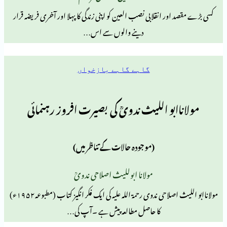
ر انقلابی نصب العین کو اپنی زندگی کا پہلا اور آخری فریضہ قرار
دینے والوں سے اس…
گاہے گاہے بازخواں
ابو اللیث ندویؒ کی بصیرت افروز رہنمائی
(موجودہ حالات کے تناظر میں)
مولانا ابوللیث اصلاحی ندویؒ
مولاناابو اللیث اصلاحی ندوی رحمۃ اللہ علیہ کی ایک فکر انگیز کتاب (مطبوعہ۱۹۵۲ء)
کا حاصل مطالعہ پیش ہے ۔آپ کی…