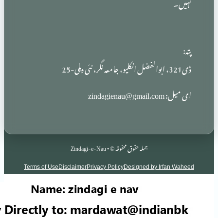
zindag
جملہ حقوق محفوظ © • Zindagi-e-Nau
Terms of Use
Disclaimer
Privacy Policy
Designed by Irf