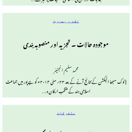
نقد و بصیرت
ودہ حالات ۔ تجزیہ اور منصوبہ بندی
محمد سلیم انجنیئر
[لوک سبھا الیکشن کے نتائج آنے کے بعد ۲۳؍ مئی ۲۰۱۴ء کو جے پور میں جماعت
اسلامی ہند کے منتخب ارکان و…
متفرقات