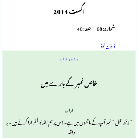
اگست 2014
ہ:
08 |
جلد:
40
 لوڈ
متفرقات
خاص نمبر کے بارے میں
ادارہ
مبر آپ کے ہاتھوں میں ہے۔ اِس پر ہم اللہ کا شُکر ادا کرتے ہیں۔ یہ
واقعہ…