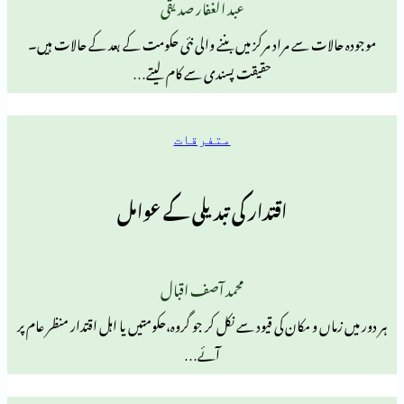
عبد الغفار صدیقی
سے مراد مرکز میں بننے والی نئی حکومت کے بعد کے حالات ہیں۔
حقیقت پسندی سے کام لیتے…
متفرقات
اقتدار کی تبدیلی کے عوامل
محمد آصف اقبال
و مکان کی قیود سے نکل کر جو گروہ،حکومتیں یا اہل اقتدار منظر عام پر
آئے…