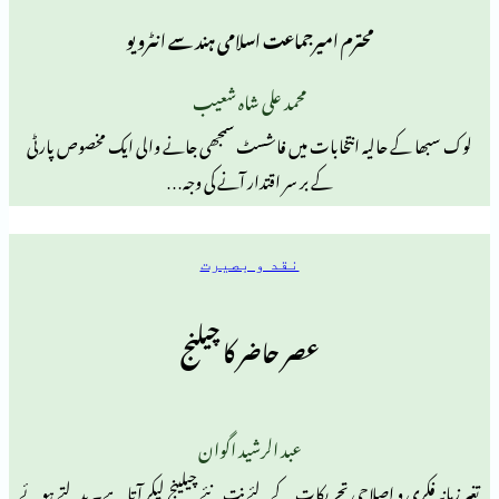
محترم امیرجماعت اسلامی ہند سے انٹرویو
محمد علی شاہ شعیب
الیہ انتخابات میں فاشسٹ سمجھی جانے والی ایک مخصوص پارٹی
کے بر سر اقتدار آنے کی وجہ…
نقد و بصیرت
عصر حاضر کا چیلنج
عبد الرشید اگوان
و اصلاحی تحریکات کے لئے نت نئے چیلینج لیکر آتا ہے۔ بدلتے ہوئے