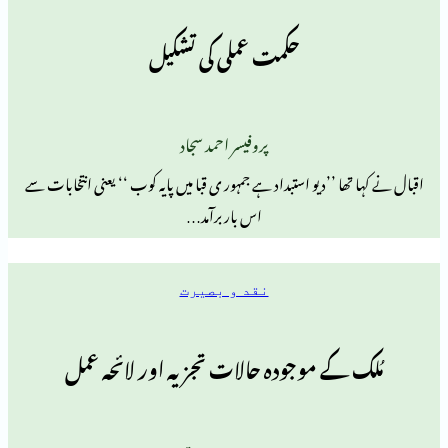
حکمت عملی کی تشکیل
پروفیسر احمد سجاد
ا ’’دیو استبداد ہے جمہور ی قبا میں پایہ کوب ‘‘ یعنی انتخابات سے
اس بار برآمد…
نقد و بصیرت
کے موجودہ حالات تجزیہ اور لائحہ عمل