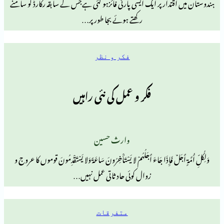
تدار پر ایک ایسی پارٹی فائزہو گئی ہےجس کے سابقہ رکارڈ کو سامنے
رکھتے ہوئے بجا طور پر…
فکر و نظر
فکر و عمل کی نئی راہیں
وارث حسین
َجَلٌ فَإِذَا جَاءَ أَجَلُهُمْ لا يَسْتَأْخِرُونَ سَاعَةً وَلا يَسْتَقْدِمُونَ قوموں کا عروج و
زوال کوئی حادثاتی عمل نہیں…
متفرقات