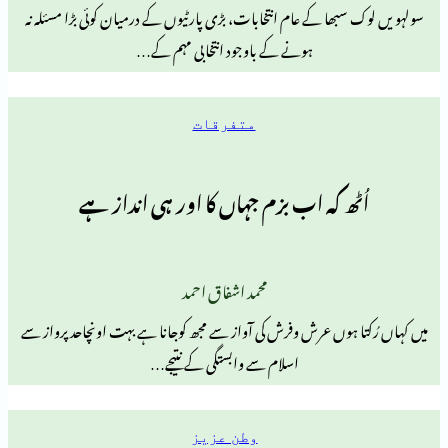
ھا کے عام انتخابات، بڑی پارٹیوں کے درمیان کوئی بڑا مسئلہ نہ
ہونے کے باوجود انتخابی مہم کے…
متفرقات
ھ کہ اب بزم جہاں کا اور ہی انداز ہے
محمد اشفاق احمد
ہوں عرش وفرش کی آواز سے مجھ کوجانا ہے بہت اونچاحدپرواز سے
اسلام سے وابستگی کے نتیجے…
وطن عزیز