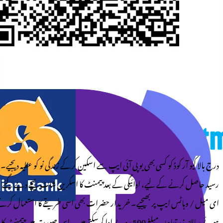
وڈ کو کسی بھی یو پی آئی ایپ سے اسکین کرکے زندگی نو کو عطیہ دیجیے۔
کے لیے، ادائیگی کے بعد پیمنٹ کا اسکرین شاٹ نیچے دیے گئے
ایپ پر بھیجیے۔ خریدار حضرات بھی اسی طریقے کا استعمال کرتے
ہوئے سالانہ زرِ تعاون مبلغ 500 روپے ادا کرسکتے ہیں۔ اس صورت میں پیمنٹ کا