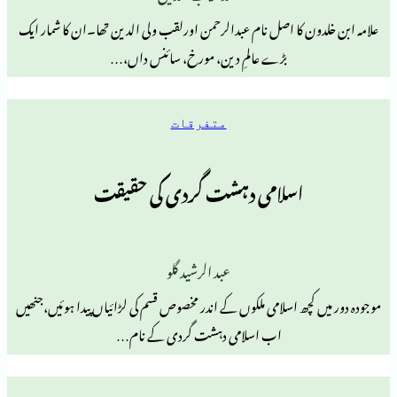
ن کا اصل نام عبدالرحمن اورلقب ولی الدین تھا۔ان کا شمار ایک
بڑے عالمِ دین، مورخ، سائنس داں،…
متفرقات
اسلامی دہشت گردی کی حقیقت
عبد الرشید گلو
چھ اسلامی ملکوں کے اندر مخصوص قسم کی لڑائیاں پیدا ہوئیں،جنھیں
اب اسلامی دہشت گردی کے نام…