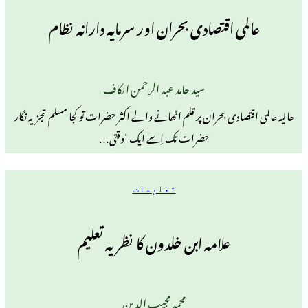
ی اقتصادی بحران اور سرمایہ دارانہ نظام
سید حامد عبد الرحمن الکاف
ادی بحران پر قلم اٹھانے والے اکثر حضرات تو کجا مسلم تجزیہ نگار
حضرات تک اِسے ایک ‘وقتی…
تعلیمات
علامہ ابن خلدون کا نظریہ تعلیم
محمد مجیب الدین