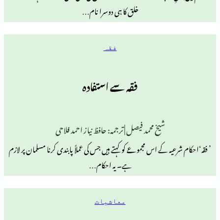
خلق کا ہی دوسرا نام…
فقہ
فقہ سے استفادہ
شیخ محمد فیصل | ترجمہ: حافظ نیاز احمد فلاحی
ہ کے اس مجموعے کو کہتے ہیں جس کی عملاً پابندی کرنا مسلمان پر لازم
ہے۔ یہ احکام…
معاشیات