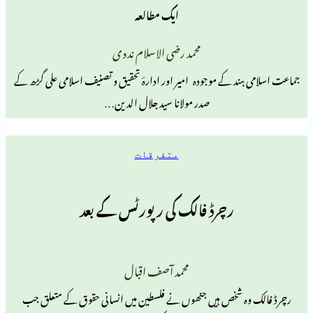
ایک مطالعہ
محمد رضی الاسلام ندوی
د کے موجودہ امیر اور ادارۂ تحقیق و تصنیف اسلامی علی گڑھ کے
صدر مولانا سید جلال الدین…
متفرقات
رچرڈ فالک کی رپورٹس کے بعد
محمد آصف اقبال
 شخص ہیں جنھوں نے فلسطین میں انسانی حقوق کے متعلق جب