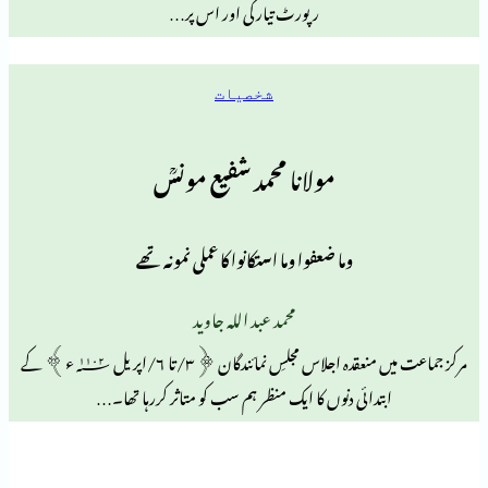
رپورٹ تیار کی اور اس پر…
شخصیات
مولانا محمد شفیع مونسؒ
وما ضعفوا وما استکانوا کا عملی نمونہ تھے
محمد عبد اللہ جاوید
مرکز جماعت میں منعقدہ اجلاس مجلسِ نمائندگان ﴿۳/تا ۶/اپریل ۲۰۱۱؁ء﴾ کے
دائی دنوں کا ایک منظر ہم سب کو متاثر کررہا تھا۔…