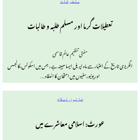
متفرقات
طیلات گرما اور مسلم طلبہ و طالبات
مفتی تنظیم عالم قاسمی
کے اعتبار سے ماہ اپریل ایسا مہینہ ہے ، جس میں اسکولس،کالجسس
اور یونیورسٹیوں میں امتحان کا انعقاد…
خاتون اسلام
عورتَ: اسلامی معاشرے میں