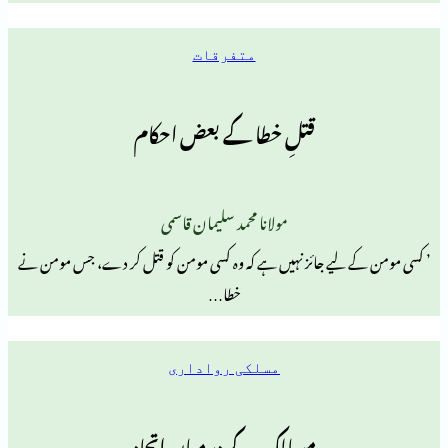
متفرقات
قتلِ خطا کے بعض احکام
مولانا محمد سلیمان قاسمی
لیے جائز نہیں ہے کہ وہ کسی مومن کو قتل کر دے، جس مومن نے
خطا…
مسلکی رواداری
مسالک کے درمیان اتحاد