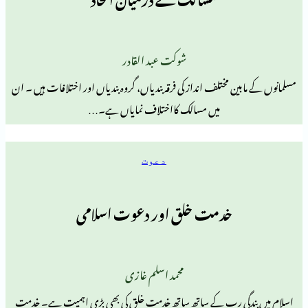
شوکت عبد القادر
ن مختلف انداز کی فرقہ بندیاں، گروہ بندیاں اور اختلافات ہیں ۔ ان
میں مسالک کااختلاف نمایاں ہے۔…
دعوت
خدمت خلق اور دعوت اسلامی
محمد اسلم غازی
گیِ رب کے ساتھ ساتھ خدمت خلق کی بھی بڑی اہمیت ہے۔ خدمت