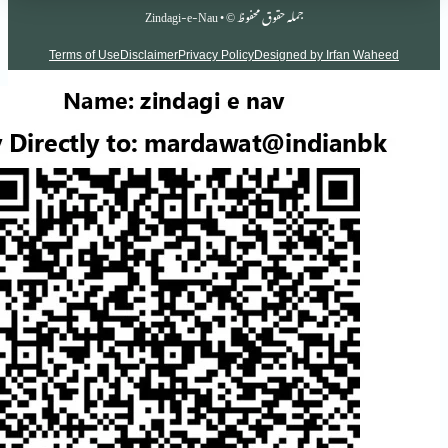
جملہ حقوق محفوظ © • Zindagi-e-Nau
Terms of Use
Disclaimer
Privacy Policy
Designed by Irf